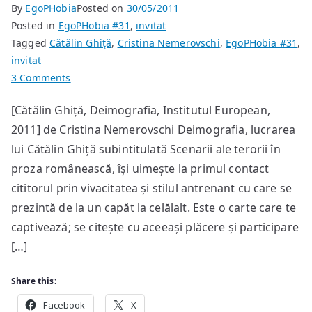
By
EgoPHobia
Posted on
30/05/2011
Posted in
EgoPHobia #31
,
invitat
Tagged
Cătălin Ghiţă
,
Cristina Nemerovschi
,
EgoPHobia #31
,
invitat
on
3 Comments
Artistul
[Cătălin Ghiță, Deimografia, Institutul European,
–
2011] de Cristina Nemerovschi Deimografia, lucrarea
un
chip
lui Cătălin Ghiță subintitulată Scenarii ale terorii în
al
proza românească, își uimește la primul contact
spaimei
cititorul prin vivacitatea și stilul antrenant cu care se
prezintă de la un capăt la celălalt. Este o carte care te
captivează; se citește cu aceeași plăcere și participare
[…]
Share this:
Facebook
X