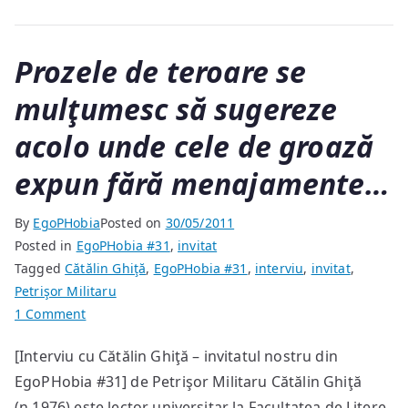
Prozele de teroare se
mulţumesc să sugereze
acolo unde cele de groază
expun fără menajamente…
By
EgoPHobia
Posted on
30/05/2011
Posted in
EgoPHobia #31
,
invitat
Tagged
Cătălin Ghiţă
,
EgoPHobia #31
,
interviu
,
invitat
,
Petrişor Militaru
on
1 Comment
Prozele
[Interviu cu Cătălin Ghiţă – invitatul nostru din
de
EgoPHobia #31] de Petrişor Militaru Cătălin Ghiţă
teroare
se
(n.1976) este lector universitar la Facultatea de Litere