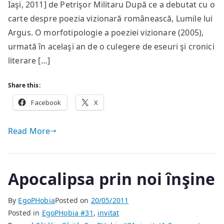
literatura
Iaşi, 2011] de Petrişor Militaru După ce a debutat cu o
română
carte despre poezia vizionară românească, Lumile lui
Argus. O morfotipologie a poeziei vizionare (2005),
urmată în acelaşi an de o culegere de eseuri şi cronici
literare […]
Share this:
Facebook
X
Read More
Apocalipsa prin noi înşine
By
EgoPHobia
Posted on
20/05/2011
Posted in
EgoPHobia #31
,
invitat