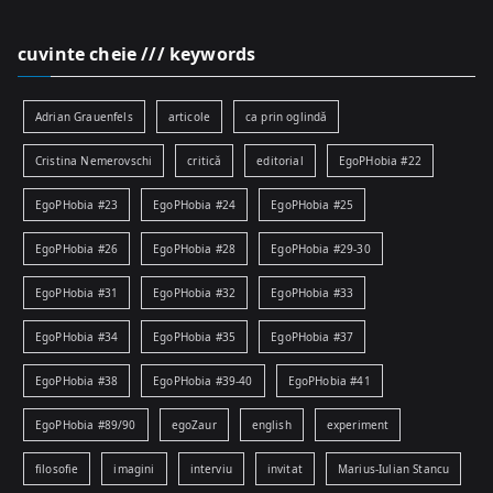
cuvinte cheie /// keywords
Adrian Grauenfels
articole
ca prin oglindă
Cristina Nemerovschi
critică
editorial
EgoPHobia #22
EgoPHobia #23
EgoPHobia #24
EgoPHobia #25
EgoPHobia #26
EgoPHobia #28
EgoPHobia #29-30
EgoPHobia #31
EgoPHobia #32
EgoPHobia #33
EgoPHobia #34
EgoPHobia #35
EgoPHobia #37
EgoPHobia #38
EgoPHobia #39-40
EgoPHobia #41
EgoPHobia #89/90
egoZaur
english
experiment
filosofie
imagini
interviu
invitat
Marius-Iulian Stancu