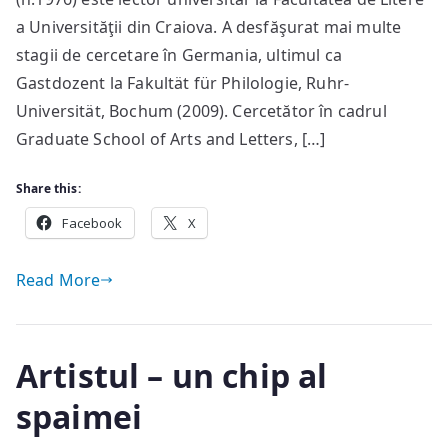
mulţumesc
a Universităţii din Craiova. A desfăşurat mai multe
să
stagii de cercetare în Germania, ultimul ca
sugereze
Gastdozent la Fakultät für Philologie, Ruhr-
acolo
Universität, Bochum (2009). Cercetător în cadrul
unde
Graduate School of Arts and Letters, […]
cele
de
Share this:
groază
expun
Facebook
X
fără
menajamente…
Read More
Artistul – un chip al
spaimei