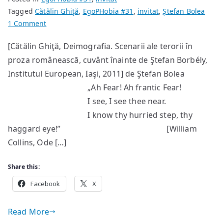
Tagged
Cătălin Ghiţă
,
EgoPHobia #31
,
invitat
,
Ștefan Bolea
on
1 Comment
Welcome
[Cătălin Ghiţă, Deimografia. Scenarii ale terorii în
to
proza românească, cuvânt înainte de Ştefan Borbély,
My
Nightmare
Institutul European, Iaşi, 2011] de Ştefan Bolea
„Ah Fear! Ah frantic Fear!
I see, I see thee near.
I know thy hurried step, thy
haggard eye!” [William
Collins, Ode […]
Share this:
Facebook
X
Read More