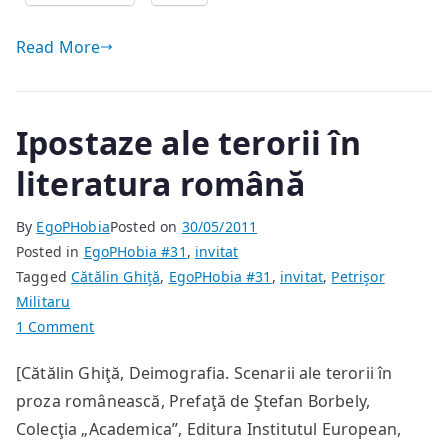
Read More
Ipostaze ale terorii în
literatura română
By
EgoPHobia
Posted on
30/05/2011
Posted in
EgoPHobia #31
,
invitat
Tagged
Cătălin Ghiţă
,
EgoPHobia #31
,
invitat
,
Petrişor
Militaru
on
1 Comment
Ipostaze
[Cătălin Ghiţă, Deimografia. Scenarii ale terorii în
ale
proza românească, Prefaţă de Ştefan Borbely,
terorii
în
Colecţia „Academica”, Editura Institutul European,