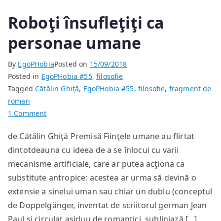
Roboţi însufleţiţi ca
personae umane
By
EgoPHobia
Posted on
15/09/2018
Posted in
EgoPHobia #55
,
filosofie
Tagged
Cătălin Ghiţă
,
EgoPHobia #55
,
filosofie
,
fragment de
roman
on
1 Comment
Roboţi
de Cătălin Ghiţă Premisă Fiinţele umane au flirtat
însufleţiţi
dintotdeauna cu ideea de a se înlocui cu varii
ca
personae
mecanisme artificiale, care ar putea acţiona ca
umane
substitute antropice: acestea ar urma să devină o
extensie a sinelui uman sau chiar un dublu (conceptul
de Doppelgänger, inventat de scriitorul german Jean
Paul şi circulat asiduu de romantici, subliniază […]