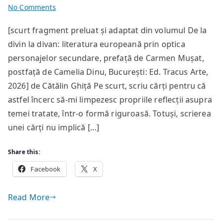
on
No Comments
De
[scurt fragment preluat și adaptat din volumul De la
ce
divin la divan: literatura europeană prin optica
scriu
cărți?
personajelor secundare, prefață de Carmen Mușat,
postfață de Camelia Dinu, București: Ed. Tracus Arte,
2026] de Cătălin Ghiță Pe scurt, scriu cărți pentru că
astfel încerc să-mi limpezesc propriile reflecții asupra
temei tratate, într-o formă riguroasă. Totuși, scrierea
unei cărți nu implică […]
Share this:
Facebook
X
Read More