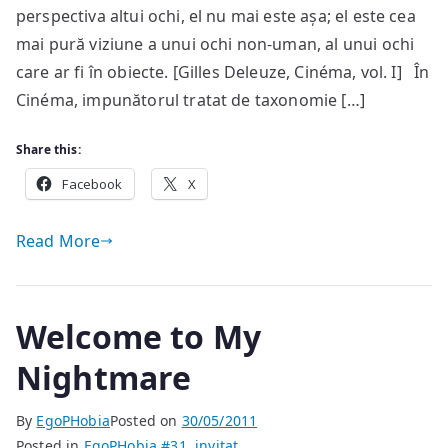
trecutul
perspectiva altui ochi, el nu mai este așa; el este cea
și
mai pură viziune a unui ochi non-uman, al unui ochi
viitorul
care ar fi în obiecte. [Gilles Deleuze, Cinéma, vol. I] În
cinematografului
Cinéma, impunătorul tratat de taxonomie […]
Share this:
Facebook
X
Read More
Welcome to My
Nightmare
By
EgoPHobia
Posted on
30/05/2011
Posted in
EgoPHobia #31
,
invitat