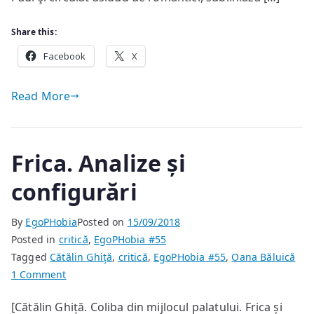
Share this:
Facebook
X
Read More
Frica. Analize și
configurări
By
EgoPHobia
Posted on
15/09/2018
Posted in
critică
,
EgoPHobia #55
Tagged
Cătălin Ghiţă
,
critică
,
EgoPHobia #55
,
Oana Băluică
on
1 Comment
Frica.
[Cătălin Ghiță. Coliba din mijlocul palatului. Frica și
Analize