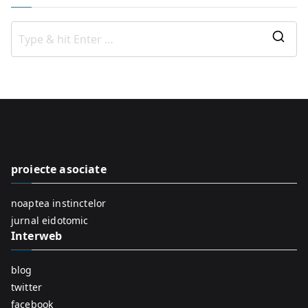
S
e
a
r
c
h
f
proiecte asociate
o
r
noaptea instinctelor
:
jurnal eidotomic
Interweb
blog
twitter
facebook