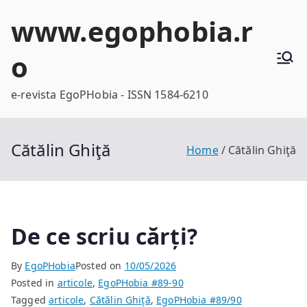
Skip
www.egophobia.r
to
content
o
e-revista EgoPHobia - ISSN 1584-6210
Cătălin Ghiţă
Home
Cătălin Ghiţă
De ce scriu cărți?
By
EgoPHobia
Posted on
10/05/2026
Posted in
articole
,
EgoPHobia #89-90
Tagged
articole
,
Cătălin Ghiţă
,
EgoPHobia #89/90