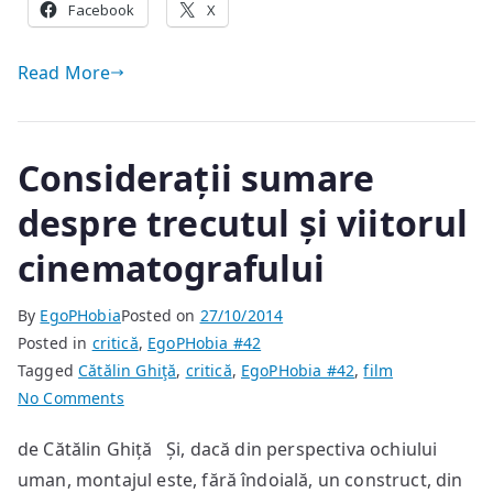
Facebook
X
Read More
Considerații sumare
despre trecutul și viitorul
cinematografului
By
EgoPHobia
Posted on
27/10/2014
Posted in
critică
,
EgoPHobia #42
Tagged
Cătălin Ghiţă
,
critică
,
EgoPHobia #42
,
film
on
No Comments
Considerații
de Cătălin Ghiță Și, dacă din perspectiva ochiului
sumare
uman, montajul este, fără îndoială, un construct, din
despre