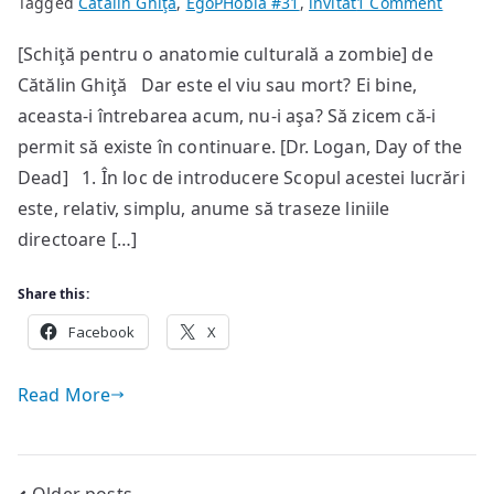
on
Tagged
Cătălin Ghiţă
,
EgoPHobia #31
,
invitat
1 Comment
Apocal
[Schiţă pentru o anatomie culturală a zombie] de
prin
Cătălin Ghiţă Dar este el viu sau mort? Ei bine,
noi
înşine
aceasta-i întrebarea acum, nu-i aşa? Să zicem că-i
permit să existe în continuare. [Dr. Logan, Day of the
Dead] 1. În loc de introducere Scopul acestei lucrări
este, relativ, simplu, anume să traseze liniile
directoare […]
Share this:
Facebook
X
Read More
Older posts