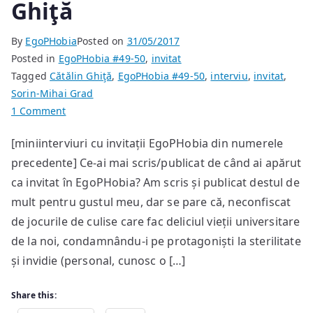
Ghiţă
By
EgoPHobia
Posted on
31/05/2017
Posted in
EgoPHobia #49-50
,
invitat
Tagged
Cătălin Ghiţă
,
EgoPHobia #49-50
,
interviu
,
invitat
,
Sorin-Mihai Grad
on
1 Comment
miniinterviu
[miniinterviuri cu invitații EgoPHobia din numerele
cu
precedente] Ce-ai mai scris/publicat de când ai apărut
Cătălin
Ghiţă
ca invitat în EgoPHobia? Am scris și publicat destul de
mult pentru gustul meu, dar se pare că, neconfiscat
de jocurile de culise care fac deliciul vieții universitare
de la noi, condamnându-i pe protagoniști la sterilitate
și invidie (personal, cunosc o […]
Share this: