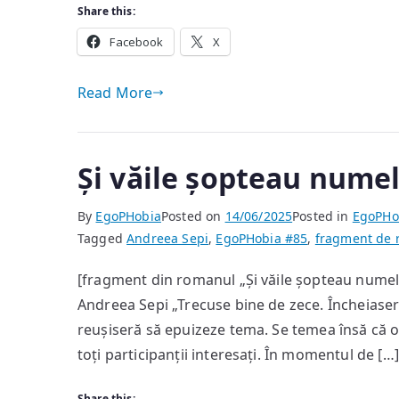
Share this:
Facebook
X
Read More
Și văile șopteau nume
By
EgoPHobia
Posted on
14/06/2025
Posted in
EgoPHo
Tagged
Andreea Sepi
,
EgoPHobia #85
,
fragment de
[fragment din romanul „Și văile șopteau numele
Andreea Sepi „Trecuse bine de zece. Încheiaseră
reușiseră să epuizeze tema. Se temea însă că o 
toți participanții interesați. În momentul de […]
Share this: