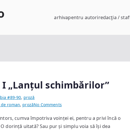
o
arhiva
pentru autori
redacţia / staf
 I „Lanțul schimbărilor”
bia #89-90
,
proză
on
 de roman
,
proză
No Comments
Căile
tors, cumva împotriva voinței ei, pentru a privi încă o
inimii”
? O dorință uitată? Sau pur și simplu voia să își dea
–