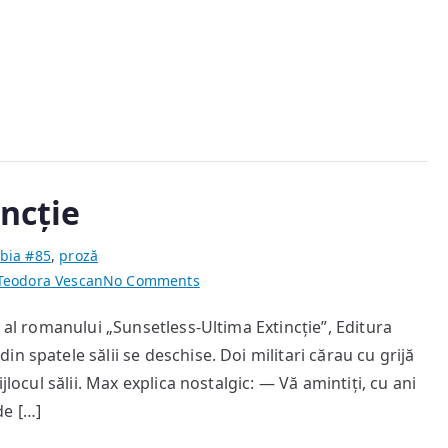
ncție
bia #85
,
proză
on
Teodora Vescan
No Comments
Sunsetless-
” al romanului „Sunsetless-Ultima Extincție”, Editura
Ultima
 spatele sălii se deschise. Doi militari cărau cu grijă
Extincție
jlocul sălii. Max explica nostalgic: — Vă amintiți, cu ani
de […]