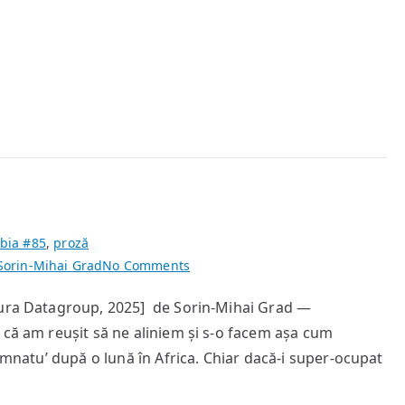
bia #85
,
proză
on
Sorin-Mihai Grad
No Comments
10
tura Datagroup, 2025] de Sorin-Mihai Grad —
#realityshow
 că am reușit să ne aliniem și s-o facem așa cum
semnatu’ după o lună în Africa. Chiar dacă-i super-ocupat