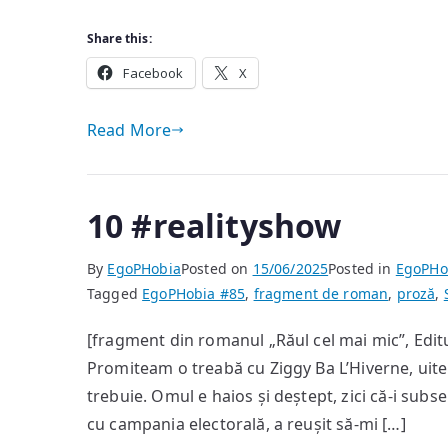
Share this:
Facebook
X
Read More
10 #realityshow
By
EgoPHobia
Posted on
15/06/2025
Posted in
EgoPHo
Tagged
EgoPHobia #85
,
fragment de roman
,
proză
,
[fragment din romanul „Răul cel mai mic”, Edi
Promiteam o treabă cu Ziggy Ba L’Hiverne, uite
trebuie. Omul e haios și deștept, zici că-i sub
cu campania electorală, a reușit să-mi […]