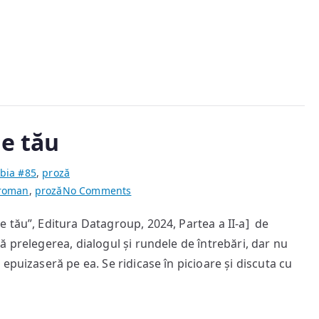
le tău
bia #85
,
proză
on
 roman
,
proză
No Comments
Și
 tău”, Editura Datagroup, 2024, Partea a II-a] de
văile
 prelegerea, dialogul și rundele de întrebări, dar nu
șopteau
numele
epuizaseră pe ea. Se ridicase în picioare și discuta cu
tău