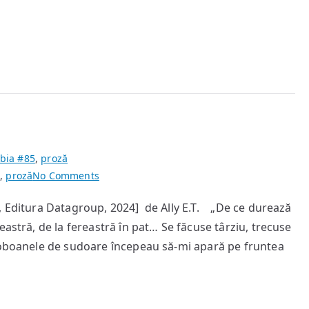
bia #85
,
proză
on
n
,
proză
No Comments
Ultima
, Editura Datagroup, 2024] de Ally E.T. „De ce durează
zi
eastră, de la fereastră în pat… Se făcuse târziu, trecuse
pe
întuneric
broboanele de sudoare începeau să-mi apară pe fruntea