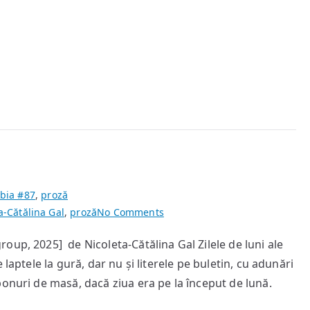
bia #87
,
proză
on
a-Cătălina Gal
,
proză
No Comments
Zgârcă
oup, 2025] de Nicoleta-Cătălina Gal Zilele de luni ale
laptele la gură, dar nu și literele pe buletin, cu adunări
bonuri de masă, dacă ziua era pe la început de lună.