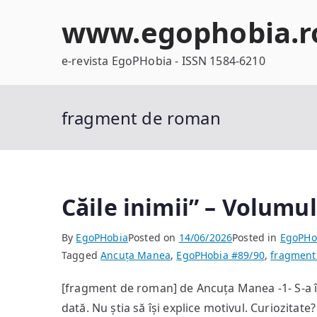
Skip
www.egophobia.r
to
content
e-revista EgoPHobia - ISSN 1584-6210
fragment de roman
Căile inimii” – Volumul
By
EgoPHobia
Posted on
14/06/2026
Posted in
EgoPHo
Tagged
Ancuța Manea
,
EgoPHobia #89/90
,
fragment
[fragment de roman] de Ancuța Manea -1- S-a în
dată. Nu știa să își explice motivul. Curiozitate