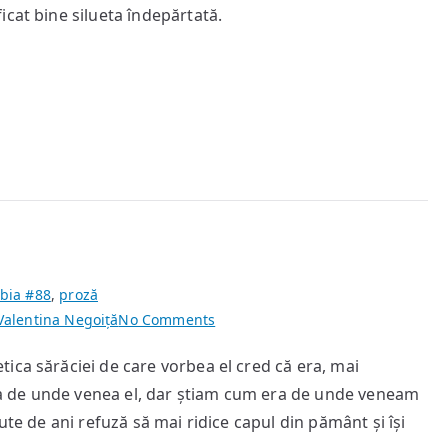
Volumul
cat bine silueta îndepărtată.
I
„Lanțul
schimbărilor”
bia #88
,
proză
on
Valentina Negoiță
No Comments
Herr
ica sărăciei de care vorbea el cred că era, mai
Professor
a de unde venea el, dar știam cum era de unde veneam
ute de ani refuză să mai ridice capul din pământ și își