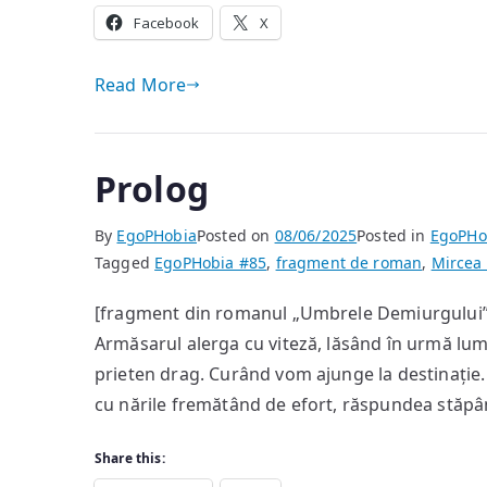
Facebook
X
Read More
Prolog
By
EgoPHobia
Posted on
08/06/2025
Posted in
EgoPHo
Tagged
EgoPHobia #85
,
fragment de roman
,
Mircea
[fragment din romanul „Umbrele Demiurgului”
Armăsarul alerga cu viteză, lăsând în urmă lum
prieten drag. Curând vom ajunge la destinație. V
cu nările fremătând de efort, răspundea stăpân
Share this: