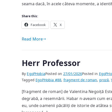
seama dacă, în acele câteva momente, a identifi
Share this:
Facebook
X
Read More
Herr Professor
By
EgoPHobia
Posted on
27/01/2026
Posted in
EgoPHo
Tagged
EgoPHobia #88
,
fragment de roman
,
proză
,
[fragment de roman] de Valentina Negoiță Estet
degrabă, a resemnării. Habar n-aveam cum er
eu, unde oamenii păcăliți de istorie de atâtea s