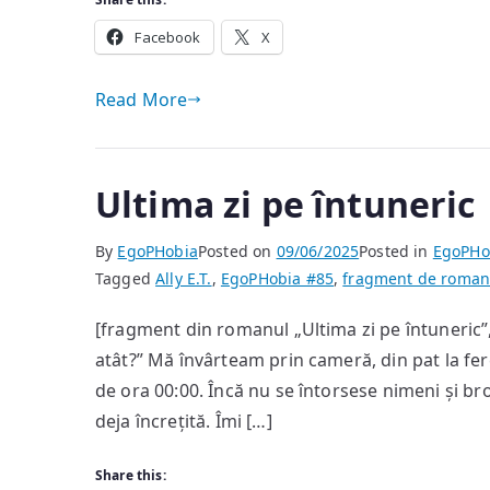
Facebook
X
Read More
Ultima zi pe întuneric
By
EgoPHobia
Posted on
09/06/2025
Posted in
EgoPHo
Tagged
Ally E.T.
,
EgoPHobia #85
,
fragment de roma
[fragment din romanul „Ultima zi pe întuneric”
atât?” Mă învârteam prin cameră, din pat la fer
de ora 00:00. Încă nu se întorsese nimeni și 
deja încrețită. Îmi […]
Share this: