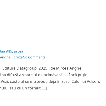
bia #85
,
proză
on
 Anghel
,
proză
No Comments
Prolog
, Editura Datagroup, 2025] de Mircea Anghel
ina difuză a soarelui de primăvară. — Încă puțin,
ezi, castelul se întrevede deja în zare! Calul lui Velsen,
ului său cu un fornăit […]