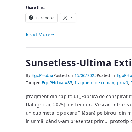
Share this:
Facebook
X
Read More
Sunsetless-Ultima Exti
By
EgoPHobia
Posted on
15/06/2025
Posted in
EgoPHo
Tagged
EgoPHobia #85
,
fragment de roman
,
proză
,
[fragment din capitolul „Fabrica de conspirații
Datagroup, 2025] de Teodora Vescan Intrarea din
un cub metalic pe care îl lăsară pe biroul din mi
în urmă, când v-am prezentat primul prototip 