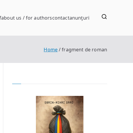
f
about us / for authors
contact
anunţuri
Home
fragment de roman