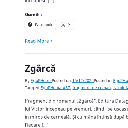
încropesc […]
Share this:
Facebook
X
Read More
Zgârcă
By
EgoPHobia
Posted on
15/12/2025
Posted in
EgoPHo
Tagged
EgoPHobia #87
,
fragment de roman
,
Nicolet
[fragment din romanul „Zgârcă”, Editura Datagr
lui Victor începeau pe vremuri, când i se uscase 
în miros de cerneală. Și cu mâna întinsă după 
Fiecare […]