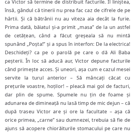
ca Victor să termine de distribuit facturile. Îl liniștea,
însă, gândul că tinerii nu prea fac caz de cifrele de pe
hârtii. Și că bătrânii nu au viteza aia decât la furie.
Prima dată, băiatul și-a primit „masa” de la un astfel
de cetățean, când a făcut greșeala să nu mintă
spunând „Poșta!” și a spus în interfon: De la electrica!
Deschideți? ca pe o parolă pe care o dă Ali Baba
peșterii. În loc să aducă aur, Victor depune facturile
când primește acces. Și uneori, așa cum e cazul mesei
servite la turul anterior – Să mâncați căcat cu
prețurile voastre, hoților! – pleacă mai gol de facturi,
dar plin de spume. Spumele nu țin de foame și
adunarea de dimineață nu lasă timp de mic dejun – că
după traseu Victor are și ore la facultate – așa că
orice primea, „carne” sau dumnezei, trebuia să fie de
ajuns să acopere chiorăiturile stomacului pe care nu