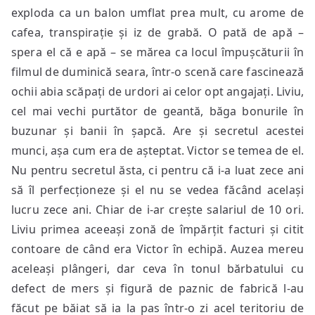
exploda ca un balon umflat prea mult, cu arome de
cafea, transpirație și iz de grabă. O pată de apă –
spera el că e apă – se mărea ca locul împușcăturii în
filmul de duminică seara, într-o scenă care fascinează
ochii abia scăpați de urdori ai celor opt angajați. Liviu,
cel mai vechi purtător de geantă, băga bonurile în
buzunar și banii în șapcă. Are și secretul acestei
munci, așa cum era de așteptat. Victor se temea de el.
Nu pentru secretul ăsta, ci pentru că i-a luat zece ani
să îl perfecționeze și el nu se vedea făcând același
lucru zece ani. Chiar de i-ar crește salariul de 10 ori.
Liviu primea aceeași zonă de împărțit facturi și citit
contoare de când era Victor în echipă. Auzea mereu
aceleași plângeri, dar ceva în tonul bărbatului cu
defect de mers și figură de paznic de fabrică l-au
făcut pe băiat să ia la pas într-o zi acel teritoriu de