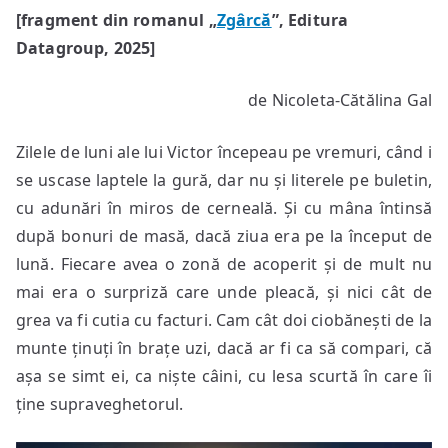
[fragment din romanul „
Zgârcă
”, Editura
Datagroup, 2025]
de Nicoleta-Cătălina Gal
Zilele de luni ale lui Victor începeau pe vremuri, când i
se uscase laptele la gură, dar nu și literele pe buletin,
cu adunări în miros de cerneală. Și cu mâna întinsă
după bonuri de masă, dacă ziua era pe la început de
lună. Fiecare avea o zonă de acoperit și de mult nu
mai era o surpriză care unde pleacă, și nici cât de
grea va fi cutia cu facturi. Cam cât doi ciobănești de la
munte ținuți în brațe uzi, dacă ar fi ca să compari, că
așa se simt ei, ca niște câini, cu lesa scurtă în care îi
ține supraveghetorul.