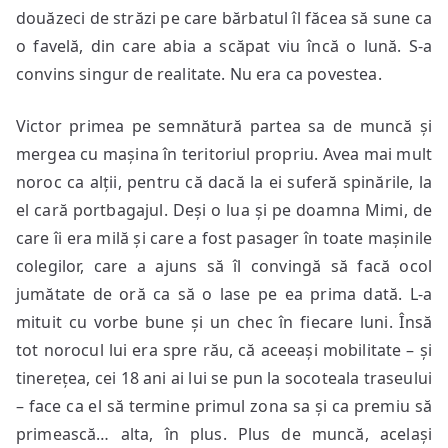
douăzeci de străzi pe care bărbatul îl făcea să sune ca
o favelă, din care abia a scăpat viu încă o lună. S-a
convins singur de realitate. Nu era ca povestea.
Victor primea pe semnătură partea sa de muncă și
mergea cu mașina în teritoriul propriu. Avea mai mult
noroc ca alții, pentru că dacă la ei suferă spinările, la
el cară portbagajul. Deși o lua și pe doamna Mimi, de
care îi era milă și care a fost pasager în toate mașinile
colegilor, care a ajuns să îl convingă să facă ocol
jumătate de oră ca să o lase pe ea prima dată. L-a
mituit cu vorbe bune și un chec în fiecare luni. Însă
tot norocul lui era spre rău, că aceeași mobilitate – și
tinerețea, cei 18 ani ai lui se pun la socoteala traseului
– face ca el să termine primul zona sa și ca premiu să
primească… alta, în plus. Plus de muncă, același