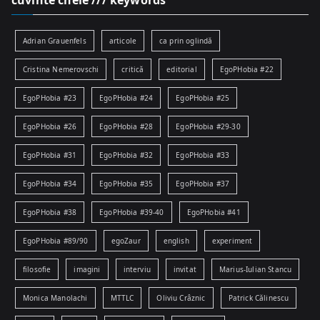
Adrian Grauenfels
articole
ca prin oglindă
Cristina Nemerovschi
critică
editorial
EgoPHobia #22
EgoPHobia #23
EgoPHobia #24
EgoPHobia #25
EgoPHobia #26
EgoPHobia #28
EgoPHobia #29-30
EgoPHobia #31
EgoPHobia #32
EgoPHobia #33
EgoPHobia #34
EgoPHobia #35
EgoPHobia #37
EgoPHobia #38
EgoPHobia #39-40
EgoPHobia #41
EgoPHobia #89/90
egoZaur
english
experiment
filosofie
imagini
interviu
invitat
Marius-Iulian Stancu
Monica Manolachi
MTTLC
Oliviu Crâznic
Patrick Călinescu