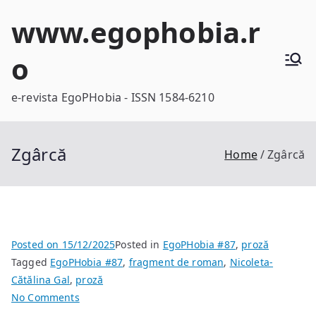
Skip
www.egophobia.r
to
content
o
e-revista EgoPHobia - ISSN 1584-6210
Zgârcă
Home
Zgârcă
Posted on
15/12/2025
Posted in
EgoPHobia #87
,
proză
Tagged
EgoPHobia #87
,
fragment de roman
,
Nicoleta-
Cătălina Gal
,
proză
on
No Comments
Zgârcă