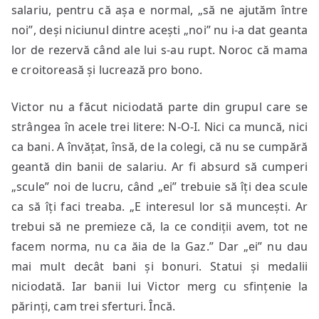
salariu, pentru că așa e normal, „să ne ajutăm între
noi”, deși niciunul dintre acești „noi” nu i-a dat geanta
lor de rezervă când ale lui s-au rupt. Noroc că mama
e croitoreasă și lucrează pro bono.
Victor nu a făcut niciodată parte din grupul care se
strângea în acele trei litere: N-O-I. Nici ca muncă, nici
ca bani. A învățat, însă, de la colegi, că nu se cumpără
geantă din banii de salariu. Ar fi absurd să cumperi
„scule” noi de lucru, când „ei” trebuie să îți dea scule
ca să îți faci treaba. „E interesul lor să muncești. Ar
trebui să ne premieze că, la ce condiții avem, tot ne
facem norma, nu ca ăia de la Gaz.” Dar „ei” nu dau
mai mult decât bani și bonuri. Statui și medalii
niciodată. Iar banii lui Victor merg cu sfințenie la
părinți, cam trei sferturi. Încă.