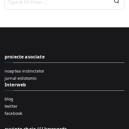
S
e
a
r
c
h
f
proiecte asociate
o
r
noaptea instinctelor
:
jurnal eidotomic
Interweb
blog
twitter
facebook
cuvinte cheie /// keywords