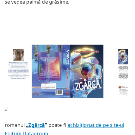
se vedea palmă de grăsime.
#
romanul
„
Zgârcă
”
poate fi
achiziționat de pe site-ul
Editurii Datagroup