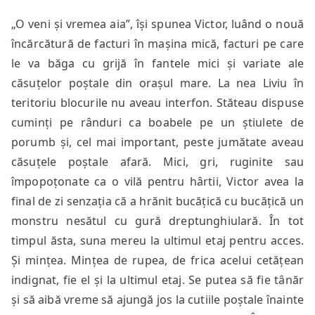
„O veni și vremea aia”, își spunea Victor, luând o nouă
încărcătură de facturi în mașina mică, facturi pe care
le va băga cu grijă în fantele mici și variate ale
căsuțelor poștale din orașul mare. La nea Liviu în
teritoriu blocurile nu aveau interfon. Stăteau dispuse
cuminți pe rânduri ca boabele pe un știulete de
porumb și, cel mai important, peste jumătate aveau
căsuțele poștale afară. Mici, gri, ruginite sau
împopoțonate ca o vilă pentru hârtii, Victor avea la
final de zi senzația că a hrănit bucățică cu bucățică un
monstru nesătul cu gură dreptunghiulară. În tot
timpul ăsta, suna mereu la ultimul etaj pentru acces.
Și mințea. Mințea de rupea, de frica acelui cetățean
indignat, fie el și la ultimul etaj. Se putea să fie tânăr
și să aibă vreme să ajungă jos la cutiile poștale înainte