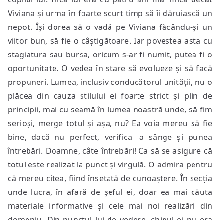
Viviana și urma în foarte scurt timp să îi dăruiască un
nepot. Își dorea să o vadă pe Viviana făcându-și un
viitor bun, să fie o câștigătoare. Iar povestea asta cu
stagiatura sau bursa, oricum s-ar fi numit, putea fi o
oportunitate. O vedea în stare să evolueze și să facă
propuneri. Lumea, inclusiv conducătorul unității, nu o
plăcea din cauza stilului ei foarte strict și plin de
principii, mai cu seamă în lumea noastră unde, să fim
serioși, merge totul și așa, nu? Ea voia mereu să fie
bine, dacă nu perfect, verifica la sânge și punea
întrebări. Doamne, câte întrebări! Ca să se asigure că
totul este realizat la punct și virgulă. O admira pentru
că mereu citea, fiind însetată de cunoaștere. În secția
unde lucra, în afară de șeful ei, doar ea mai căuta
materiale informative și cele mai noi realizări din
domeniu. Din punctul lui de vedere, chipul ei nu era