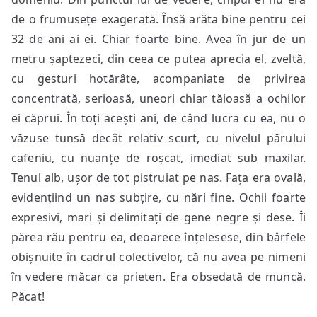
de o frumusețe exagerată. Însă arăta bine pentru cei
32 de ani ai ei. Chiar foarte bine. Avea în jur de un
metru șaptezeci, din ceea ce putea aprecia el, zveltă,
cu gesturi hotărâte, acompaniate de privirea
concentrată, serioasă, uneori chiar tăioasă a ochilor
ei căprui. În toți acești ani, de când lucra cu ea, nu o
văzuse tunsă decât relativ scurt, cu nivelul părului
cafeniu, cu nuanțe de roșcat, imediat sub maxilar.
Tenul alb, ușor de tot pistruiat pe nas. Fața era ovală,
evidențiind un nas subțire, cu nări fine. Ochii foarte
expresivi, mari și delimitați de gene negre și dese. Îi
părea rău pentru ea, deoarece înțelesese, din bârfele
obișnuite în cadrul colectivelor, că nu avea pe nimeni
în vedere măcar ca prieten. Era obsedată de muncă.
Păcat!