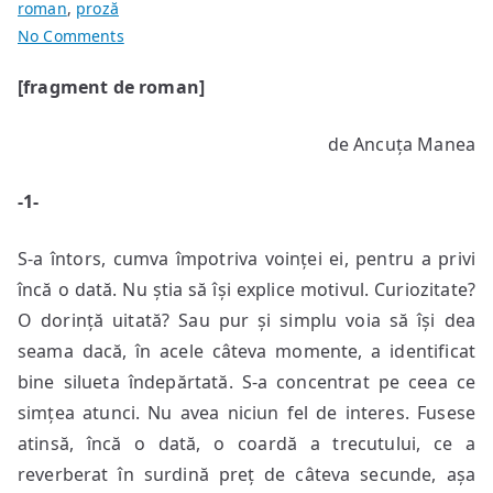
roman
,
proză
on
No Comments
Căile
[fragment de roman]
inimii”
–
de Ancuța Manea
Volumul
I
-1-
„Lanțul
schimbărilor”
S-a întors, cumva împotriva voinței ei, pentru a privi
încă o dată. Nu știa să își explice motivul. Curiozitate?
O dorință uitată? Sau pur și simplu voia să își dea
seama dacă, în acele câteva momente, a identificat
bine silueta îndepărtată.
S-a concentrat pe ceea ce
simțea atunci. Nu avea niciun fel de interes. Fusese
atinsă, încă o dată, o coardă a trecutului, ce a
reverberat în surdină preț de câteva secunde, așa