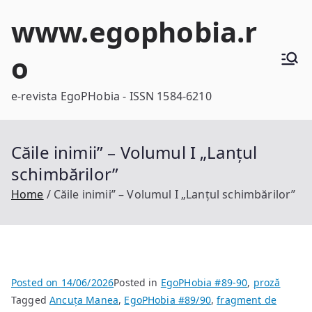
Skip
www.egophobia.r
to
content
o
e-revista EgoPHobia - ISSN 1584-6210
Căile inimii” – Volumul I „Lanțul
schimbărilor”
Home
Căile inimii” – Volumul I „Lanțul schimbărilor”
Posted on
14/06/2026
Posted in
EgoPHobia #89-90
,
proză
Tagged
Ancuța Manea
,
EgoPHobia #89/90
,
fragment de