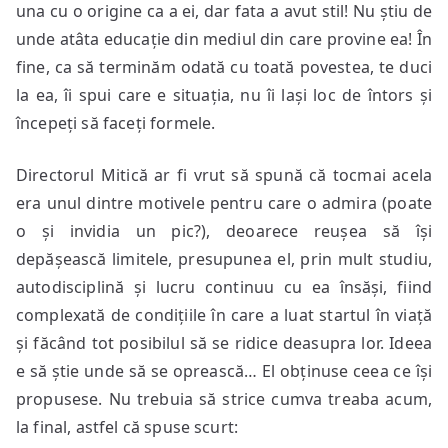
una cu o origine ca a ei, dar fata a avut stil! Nu știu de
unde atâta educație din mediul din care provine ea! În
fine, ca să terminăm odată cu toată povestea, te duci
la ea, îi spui care e situația, nu îi lași loc de întors și
începeți să faceți formele.
Directorul Mitică ar fi vrut să spună că tocmai acela
era unul dintre motivele pentru care o admira (poate
o și invidia un pic?), deoarece reușea să își
depășească limitele, presupunea el, prin mult studiu,
autodisciplină și lucru continuu cu ea însăși, fiind
complexată de condițiile în care a luat startul în viață
și făcând tot posibilul să se ridice deasupra lor. Ideea
e să știe unde să se oprească… El obținuse ceea ce își
propusese. Nu trebuia să strice cumva treaba acum,
la final, astfel că spuse scurt: