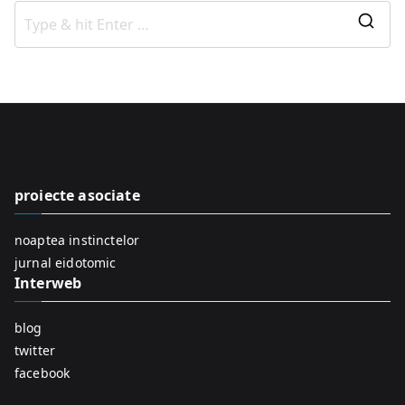
S
e
a
r
c
h
f
proiecte asociate
o
r
noaptea instinctelor
:
jurnal eidotomic
Interweb
blog
twitter
facebook