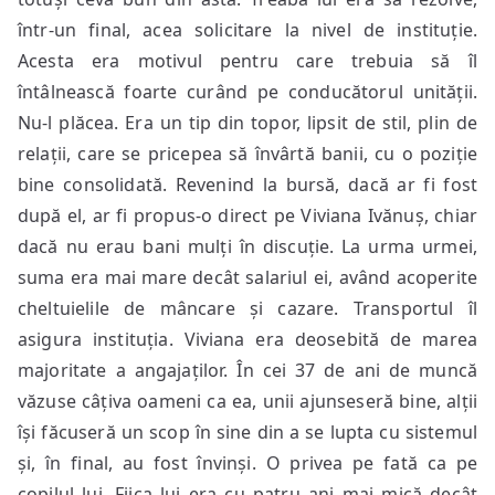
într-un final, acea solicitare la nivel de instituție.
Acesta era motivul pentru care trebuia să îl
întâlnească foarte curând pe conducătorul unității.
Nu-l plăcea. Era un tip din topor, lipsit de stil, plin de
relații, care se pricepea să învârtă banii, cu o poziție
bine consolidată. Revenind la bursă, dacă ar fi fost
după el, ar fi propus-o direct pe Viviana Ivănuș, chiar
dacă nu erau bani mulți în discuție. La urma urmei,
suma era mai mare decât salariul ei, având acoperite
cheltuielile de mâncare și cazare. Transportul îl
asigura instituția. Viviana era deosebită de marea
majoritate a angajaților. În cei 37 de ani de muncă
văzuse câțiva oameni ca ea, unii ajunseseră bine, alții
își făcuseră un scop în sine din a se lupta cu sistemul
și, în final, au fost învinși. O privea pe fată ca pe
copilul lui. Fiica lui era cu patru ani mai mică decât