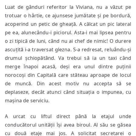
Luat de gânduri referitor la Viviana, nu a văzut pe
trotuar o hârtie, ce ajunsese jumătate și pe bordură,
acoperind un petic de gheață. A călcat un pic lateral
pe ea, alunecându-i piciorul. Asta-i mai lipsea pentru
o zi tipică de luni, când nu ai chef de nimic! O durere
ascuțită i-a traversat glezna. S-a redresat, reluându-și
drumul șchiopătând. Va trebui să ia un taxi când
merge înapoi acasă, deși era unul dintre puținii
norocoși din Capitală care stăteau aproape de locul
de muncă. Din acest motiv nu accepta să se
deplaseze, decât atunci când situația o impunea, cu
mașina de serviciu.
A urcat cu liftul direct până la etajul unde
conducătorul unității își avea biroul. Al său se găsea
cu două etaje mai jos. A solicitat secretarei o