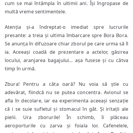
cum se mai întâmpla în ultimii ani. Își îngropase de
multă vreme sentimentele.
Atenția și-a îndreptat-o imediat spre lucrurile
presante: a treia și ultima îmbarcare spre Bora Bora.
Se anunța în difuzoare chiar zborul pe care urma să îl
ia. Aceeași coadă de prezentare a actelor, găsirea
locului, aranjarea bagajului… așa fusese și cu câtva
timp în urmă.
Zbura! Pentru a câta oară? Nu voia să știe cu
adevărat, fiindcă nu se putea concentra. Avionul se
afla în decolare, iar ea experimenta aceeași senzație
că i se suie sufletul și stomacul în gât. Și iritații ale
pielii. Ura zborurile! În schimb, îi plăceau
aeroporturile cu zarva și foiala lor. Cafenelele,