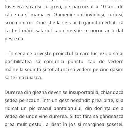
fuseseră strânși cu greu, pe parcursul a 10 ani, de
către ea și mama ei. Oamenii sunt invidioși, curioși,
scormonitori. Cine știe la ce s-ar fi gândit imediat: că
i-a fost mărit salariul sau cine știe ce noroc ar fi dat
peste ea.
—În ceea ce privește proiectul la care lucrezi, o să ai
posibilitatea să comunici punctul tău de vedere
mâine la ședință și tot atunci să vedem pe cine găsim
să te înlocuiască.
Durerea din gleznă devenise insuportabilă, chiar dacă
ședea pe scaun. Într-un gest negândit prea bine, și-a
ridicat un pic cracul pantalonului, din dorința de a
vedea de unde vine durerea. Și tot fără să gândească
prea mult gestul, a lăsat în jos și marginea șosetei.