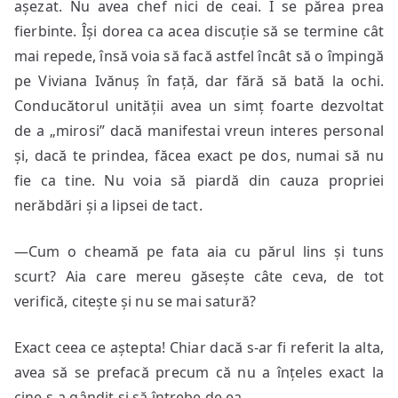
așezat. Nu avea chef nici de ceai. I se părea prea
fierbinte. Își dorea ca acea discuție să se termine cât
mai repede, însă voia să facă astfel încât să o împingă
pe Viviana Ivănuș în față, dar fără să bată la ochi.
Conducătorul unității avea un simț foarte dezvoltat
de a „mirosi” dacă manifestai vreun interes personal
și, dacă te prindea, făcea exact pe dos, numai să nu
fie ca tine. Nu voia să piardă din cauza propriei
nerăbdări și a lipsei de tact.
—Cum o cheamă pe fata aia cu părul lins și tuns
scurt? Aia care mereu găsește câte ceva, de tot
verifică, citește și nu se mai satură?
Exact ceea ce aștepta! Chiar dacă s-ar fi referit la alta,
avea să se prefacă precum că nu a înțeles exact la
cine s-a gândit și să întrebe de ea.