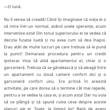
—O lună.
Nu îi venea să creadă! Când își imaginase că viața ei o
să intre într-un normal, având unele speranțe, acum
intervenise asta! Din tonul superiorului ei se vedea că
decizia fusese luată și nu avea cum să dea înapoi.
Erau atât de multe lucruri pe care trebuia să le pună
la punct! Demarase procedura pentru un credit
ipotecar. Voia să aibă apartamentul ei, chiar și o
garsonieră. Trebuia să se gândească și să aleagă între
un apartament cu două camere confort doi și o
garsonieră confort unu. Era prinsă în această
activitate, pe care dorea să o termine cât mai repede,
pentru a se vedea la casa ei, și acum asta! Dar nu voia
să se plângă și să spună cuiva ceva despre aceste
planuri ale ei. Toate, la timpul lor! Banii de avans