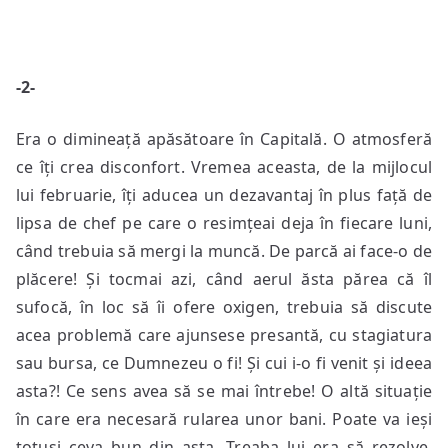
-2-
Era o dimineață apăsătoare în Capitală. O atmosferă
ce îți crea disconfort. Vremea aceasta, de la mijlocul
lui februarie, îți aducea un dezavantaj în plus față de
lipsa de chef pe care o resimțeai deja în fiecare luni,
când trebuia să mergi la muncă. De parcă ai face-o de
plăcere! Și tocmai azi, când aerul ăsta părea că îl
sufocă, în loc să îi ofere oxigen, trebuia să discute
acea problemă care ajunsese presantă, cu stagiatura
sau bursa, ce Dumnezeu o fi! Și cui i-o fi venit și ideea
asta?! Ce sens avea să se mai întrebe! O altă situație
în care era necesară rularea unor bani. Poate va ieși
totuși ceva bun din asta. Treaba lui era să rezolve,