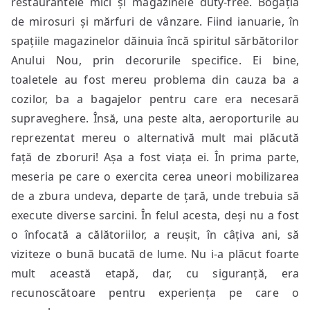
restaurantele mici și magazinele duty-free. Bogăția
de mirosuri și mărfuri de vânzare. Fiind ianuarie, în
spațiile magazinelor dăinuia încă spiritul sărbătorilor
Anului Nou, prin decorurile specifice. Ei bine,
toaletele au fost mereu problema din cauza ba a
cozilor, ba a bagajelor pentru care era necesară
supraveghere. Însă, una peste alta, aeroporturile au
reprezentat mereu o alternativă mult mai plăcută
față de zboruri! Așa a fost viața ei. În prima parte,
meseria pe care o exercita cerea uneori mobilizarea
de a zbura undeva, departe de țară, unde trebuia să
execute diverse sarcini. În felul acesta, deși nu a fost
o înfocată a călătoriilor, a reușit, în câțiva ani, să
viziteze o bună bucată de lume. Nu i-a plăcut foarte
mult această etapă, dar, cu siguranță, era
recunoscătoare pentru experiența pe care o