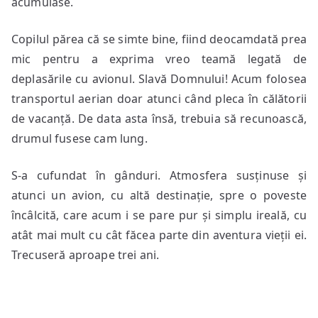
acumulase.
Copilul părea că se simte bine, fiind deocamdată prea
mic pentru a exprima vreo teamă legată de
deplasările cu avionul. Slavă Domnului! Acum folosea
transportul aerian doar atunci când pleca în călătorii
de vacanță. De data asta însă, trebuia să recunoască,
drumul fusese cam lung.
S-a cufundat în gânduri. Atmosfera susținuse și
atunci un avion, cu altă destinație, spre o poveste
încâlcită, care acum i se pare pur și simplu ireală, cu
atât mai mult cu cât făcea parte din aventura vieții ei.
Trecuseră aproape trei ani.