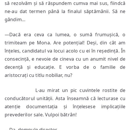
să rezolvăm și să răspundem cumva mai sus, fiindcă
ne-au dat termen până la finalul săptămânii. Să ne
gândim…
—Dacă era ceva ca lumea, o sumă frumușică, o
trimiteam pe Mona. Are potențial! Deși, din cât am
înțeles, candidatul va locui acolo cu ei în reședință. În
consecință, e nevoie de cineva cu un anumit nivel de
decență și educație. E vorba de o familie de
aristocrați cu titlu nobiliar, nu?
L-au mirat un pic cuvintele rostite de
conducătorul unității. Asta înseamnă că lecturase cu
atenție documentația și înțelesese implicațiile
prevederilor sale. Vulpoi bătrân!
—Da, domnule director…