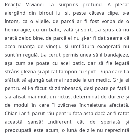
Reacția Vivianei l-a surprins profund. A plecat
alergând din biroul lui și, peste câteva clipe, s-a
întors, ca o vijelie, de parcă ar fi fost vorba de o
hemoragie, cu un batic, vată și spirt. I-a spus că nu
arată deloc bine, de parcă el nu și-ar fi dat seama că
acea nuanță de vinețiu și umflătura exagerată nu
sunt în regulă. I-a cerut permisiunea să îl bandajeze,
așa cum se poate cu acel batic, dar să fie legată
strâns glezna și aplicat tampon cu spirt. După care l-a
sfătuit să ajungă cât mai repede la un medic. Grija ei
pentru el l-a făcut să zâmbească, deși poate pe față i
s-a afișat mai mult un rictus, determinat de durere și
de modul în care îi zvâcnea încheietura afectată.
Chiar i-ar fi părut rău pentru fata asta dacă ar fi ratat
această șansă! Indiferent cât de speriată și
preocupată este acum, o lună de zile nu reprezintă