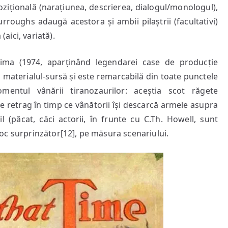
țională (narațiunea, descrierea, dialogul/monologul),
Burroughs adaugă acestora și ambii pilaștrii (facultativi)
(aici, variată).
rima (1974, aparținând legendarei case de producție
materialul-sursă și este remarcabilă din toate punctele
entul vânării tiranozaurilor: aceștia scot răgete
se retrag în timp ce vânătorii își descarcă armele asupra
l (păcat, căci actorii, în frunte cu C.Th. Howell, sunt
deloc surprinzător[12], pe măsura scenariului.