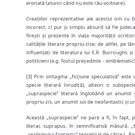
eronată (atunci când nu este rău-voitoare).
Creațiilor reprezentative ale acestui om cu 
incorect, ci pur și simplu absurd să fie judecat
firești și prezente în viața majorității scriito
calitățile literare propriu-zise; de altfel, pe l
influențați de literatura lui E.R. Burroughs ș
politicieni (e.g. fostul președinte – emblematic!
[3] Prin sintagma „ficțiune speculativă” este 
specie literară înrudită), alteori o subspecie 
„supraspecie” literară înglobând un anumit so
propriu-zis, un anumit soi de neofantastic și u
Această „supraspecie” ne pare a fi, în fapt, p
literar, suprapus, în semnificativă măsură, „
„realismului fantastic” teoretizat de către L. P