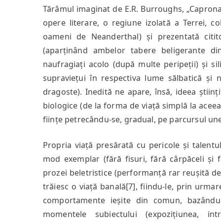
Tărâmul imaginat de E.R. Burroughs, „Caprona/
opere literare, o regiune izolată a Terrei, col
oameni de Neanderthal) și prezentată cititor
(aparținând ambelor tabere beligerante din
naufragiați acolo (după multe peripeții) și s
supraviețui în respectiva lume sălbatică și
dragoste). Inedită ne apare, însă, ideea științi
biologice (de la forma de viață simplă la ace
ființe petrecându-se, gradual, pe parcursul unei
Propria viață presărată cu pericole și talentul
mod exemplar (fără fisuri, fără cârpăceli și făr
prozei beletristice (performanță rar reușită de 
trăiesc o viață banală[7], fiindu-le, prin urmar
comportamente ieșite din comun, bazându
momentele subiectului (expozițiunea, int