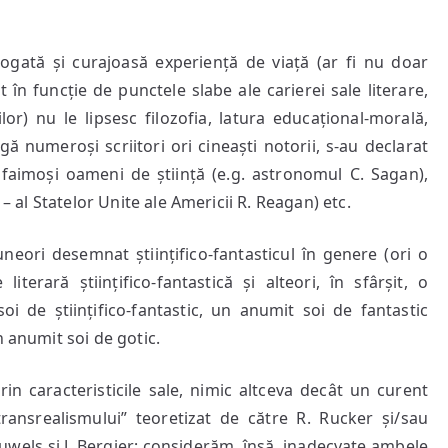
bogată și curajoasă experiență de viață (ar fi nu doar
 în funcție de punctele slabe ale carierei sale literare,
rilor) nu le lipsesc filozofia, latura educațional-morală,
ângă numeroși scriitori ori cineaști notorii, s-au declarat
i faimoși oameni de știință (e.g. astronomul C. Sagan),
 – al Statelor Unite ale Americii R. Reagan) etc.
uneori desemnat științifico-fantasticul în genere (ori o
literară științifico-fantastică și alteori, în sfârșit, o
i de științifico-fantastic, un anumit soi de fantastic
n anumit soi de gotic.
rin caracteristicile sale, nimic altceva decât un curent
transrealismului” teoretizat de către R. Rucker și/sau
auwels și J. Bergier; considerăm, însă, inadecvate ambele