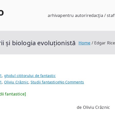
o
arhiva
pentru autori
redacţia / staf
i și biologia evoluționistă
Home
Edgar Rice
1
,
ghidul cititorului de fantastic
on
1
,
Oliviu Crâznic
,
Studii fantastice
No Comments
Edgar
dii fantastice]
Rice
Burroughs,
de Oliviu Crâznic
dinozaurii
și