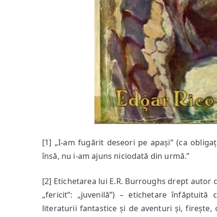
[1] „I-am fugărit deseori pe apași” (ca obligaț
însă, nu i-am ajuns niciodată din urmă.”
[2] Etichetarea lui E.R. Burroughs drept autor d
„fericit”: „juvenilă”) – etichetare înfăptuit
literaturii fantastice și de aventuri și, firește,