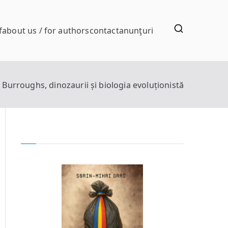
f
about us / for authors
contact
anunţuri
 Burroughs, dinozaurii și biologia evoluționistă