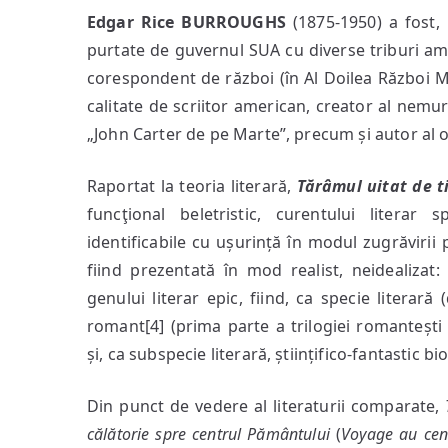
Edgar Rice BURROUGHS
(1875-1950) a fost, p
purtate de guvernul SUA cu diverse triburi amer
corespondent de război (în Al Doilea Război Mon
calitate de scriitor american, creator al nem
„John Carter de pe Marte”, precum și autor al op
Raportat la teoria literară,
Tărâmul uitat de 
funcţional beletristic, curentului literar 
identificabile cu ușurință în modul zugrăvirii 
fiind prezentată în mod realist, neidealizat: 
genului literar epic, fiind, ca specie literară
romant[4] (prima parte a trilogiei romanteșt
și, ca subspecie literară, științifico-fantastic bi
Din punct de vedere al literaturii comparate,
călătorie spre centrul Pământului
(
Voyage au cent