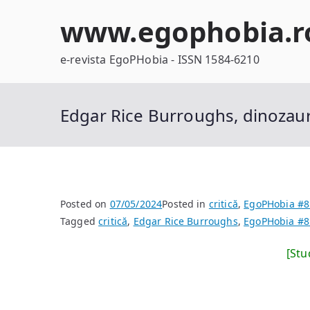
Skip
www.egophobia.r
to
content
e-revista EgoPHobia - ISSN 1584-6210
Edgar Rice Burroughs, dinozauri
Posted on
07/05/2024
Posted in
critică
,
EgoPHobia #8
Tagged
critică
,
Edgar Rice Burroughs
,
EgoPHobia #8
[Stu