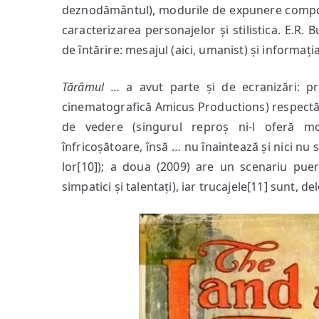
deznodământul), modurile de expunere compozi
caracterizarea personajelor și stilistica. E.R. 
de întărire: mesajul (aici, umanist) și informația 
Tărâmul …
a avut parte și de ecranizări: p
cinematografică Amicus Productions) respectă 
de vedere (singurul reproș ni-l oferă mom
înfricoșătoare, însă … nu înaintează și nici nu 
lor[10]); a doua (2009) are un scenariu pueri
simpatici și talentați), iar trucajele[11] sunt, 