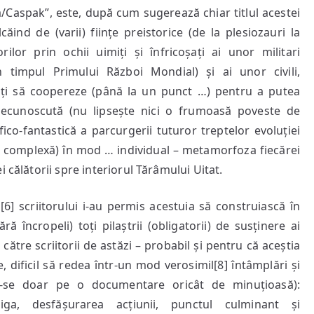
Caspak”, este, după cum sugerează chiar titlul acestei
căind de (varii) ființe preistorice (de la plesiozauri la
ilor prin ochii uimiți și înfricoșați ai unor militari
 timpul Primului Război Mondial) și ai unor civili,
iliți să coopereze (până la un punct …) pentru a putea
 necunoscută (nu lipsește nici o frumoasă poveste de
fico-fantastică a parcurgerii tuturor treptelor evoluției
ea complexă) în mod … individual – metamorfoza fiecărei
 călătorii spre interiorul Tărâmului Uitat.
[6] scriitorului i-au permis acestuia să construiască în
ă încropeli) toți pilaștrii (obligatorii) de susținere ai
către scriitorii de astăzi – probabil și pentru că aceștia
e, dificil să redea într-un mod verosimil[8] întâmplări și
-se doar pe o documentare oricât de minuțioasă):
riga, desfășurarea acțiunii, punctul culminant și