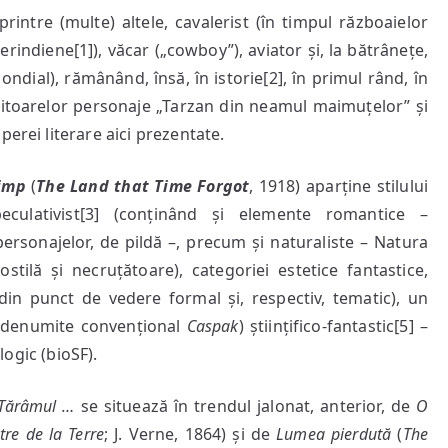
rintre (multe) altele, cavalerist (în timpul războaielor
biologia
evoluționistă
indiene[1]), văcar („cowboy”), aviator și, la bătrânețe,
dial), rămânând, însă, în istorie[2], în primul rând, în
uritoarelor personaje „Tarzan din neamul maimuțelor” și
erei literare aici prezentate.
timp
(
The Land that Time Forgot
, 1918) aparține stilului
speculativist[3] (conținând și elemente romantice –
personajelor, de pildă –, precum și naturaliste – Natura
ostilă și necruțătoare), categoriei estetice fantastice,
 (din punct de vedere formal și, respectiv, tematic), un
i denumite convențional
Caspak
) științifico-fantastic[5] –
ologic (bioSF).
Tărâmul …
se situează în trendul jalonat, anterior, de
O
re de la Terre
; J. Verne, 1864) și de
Lumea pierdută
(
The