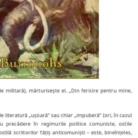
ie militară), mărturisește el. „Din fericire pentru mine,
e literatură „ușoară” sau chiar „impuberă” (ori, în cazul
ă cu precădere în regimurile politice comuniste, ostile
 ostilă scriitorilor fățiș anticomuniști – este, bineînțeles,