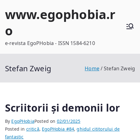
Skip
www.egophobia.r
to
content
o
e-revista EgoPHobia - ISSN 1584-6210
Stefan Zweig
Home
Stefan Zweig
Scriitorii și demonii lor
By
EgoPHobia
Posted on
02/01/2025
Posted in
critică
,
EgoPHobia #84
,
ghidul cititorului de
fantastic