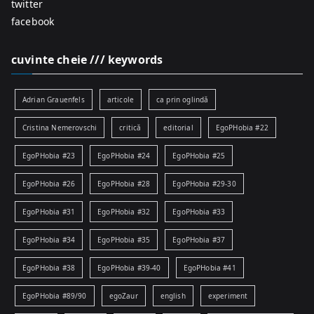
twitter
facebook
cuvinte cheie /// keywords
Adrian Grauenfels
articole
ca prin oglindă
Cristina Nemerovschi
critică
editorial
EgoPHobia #22
EgoPHobia #23
EgoPHobia #24
EgoPHobia #25
EgoPHobia #26
EgoPHobia #28
EgoPHobia #29-30
EgoPHobia #31
EgoPHobia #32
EgoPHobia #33
EgoPHobia #34
EgoPHobia #35
EgoPHobia #37
EgoPHobia #38
EgoPHobia #39-40
EgoPHobia #41
EgoPHobia #89/90
egoZaur
english
experiment