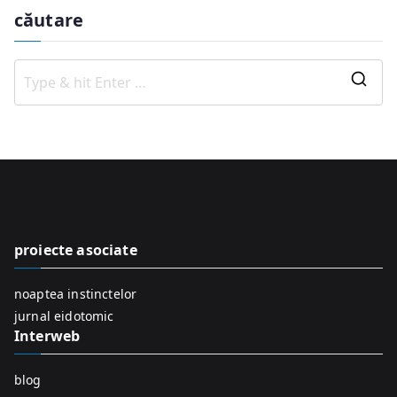
căutare
S
e
a
r
c
h
f
proiecte asociate
o
r
noaptea instinctelor
:
jurnal eidotomic
Interweb
blog