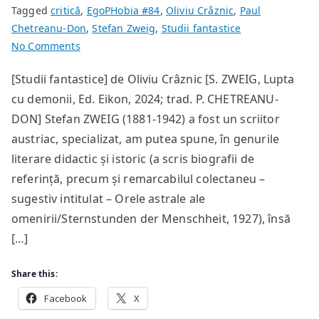
Tagged
critică
,
EgoPHobia #84
,
Oliviu Crâznic
,
Paul
Chetreanu-Don
,
Stefan Zweig
,
Studii fantastice
on
No Comments
Scriitorii
[Studii fantastice] de Oliviu Crâznic [S. ZWEIG, Lupta
și
cu demonii, Ed. Eikon, 2024; trad. P. CHETREANU-
demonii
lor
DON] Stefan ZWEIG (1881-1942) a fost un scriitor
austriac, specializat, am putea spune, în genurile
literare didactic și istoric (a scris biografii de
referință, precum și remarcabilul colectaneu –
sugestiv intitulat – Orele astrale ale
omenirii/Sternstunden der Menschheit, 1927), însă
[…]
Share this:
Facebook
X