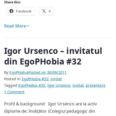
Share this:
Facebook
X
Read More
Igor Ursenco – invitatul
din EgoPHobia #32
By
EgoPHobia
Posted on
30/09/2011
Posted in
EgoPHobia #32
,
invitat
Tagged
EgoPHobia #32
,
Igor Ursenco
,
invitat
,
prezentare
on
1 Comment
Igor
Profil & background Igor Ursenco are la activ
Ursenco
diplome de: învăţător (Colegiul pedagogic din
–