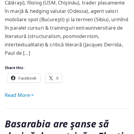
invitatul
Călăraşi), filolog (USM, Chişinău), trader plasamente
din
în marjă & hedging valutar (Odessa), agent valori
EgoPHobia
mobiliare spot (Bucureşti) şi la termen (Sibiu), urmînd
#32
în paralel cursuri & traininguri extrauniversitare de
literaturǎ (structuralism, posmodernism,
intertextualitate) & criticǎ literarǎ (Jacques Derrida,
Paul de […]
Share this:
Facebook
X
Read More
Basarabia are şanse să