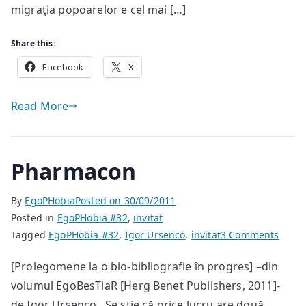
migraţia popoarelor e cel mai […]
sau
o
Share this:
Cecenie,
Facebook
ambele
X
balkanice
ca
Read More
manifestare
ideologică
Pharmacon
By
EgoPHobia
Posted on
30/09/2011
Posted in
EgoPHobia #32
,
invitat
on
Tagged
EgoPHobia #32
,
Igor Ursenco
,
invitat
3 Comments
Phar
[Prolegomene la o bio-bibliografie în progres] –din
volumul EgoBesTiaR [Herg Benet Publishers, 2011]-
de Igor Ursenco Se știe că orice lucru are două