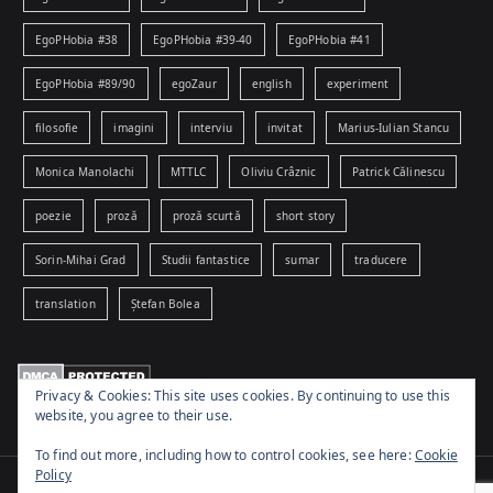
EgoPHobia #38
EgoPHobia #39-40
EgoPHobia #41
EgoPHobia #89/90
egoZaur
english
experiment
filosofie
imagini
interviu
invitat
Marius-Iulian Stancu
Monica Manolachi
MTTLC
Oliviu Crâznic
Patrick Călinescu
poezie
proză
proză scurtă
short story
Sorin-Mihai Grad
Studii fantastice
sumar
traducere
translation
Ștefan Bolea
Privacy & Cookies: This site uses cookies. By continuing to use this
website, you agree to their use.
To find out more, including how to control cookies, see here:
Cookie
Policy