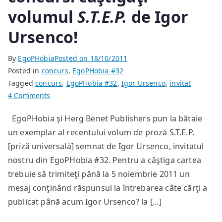
volumul
S.T.E.P.
de Igor
Ursenco!
By
EgoPHobia
Posted on
18/10/2011
Posted in
concurs
,
EgoPHobia #32
Tagged
concurs
,
EgoPHobia #32
,
Igor Ursenco
,
invitat
on
4 Comments
concurs:
EgoPHobia şi Herg Benet Publishers pun la bătaie
câştigaţi
un exemplar al recentului volum de proză S.T.E.P.
volumul
S.T.E.P.
[priză universală] semnat de Igor Ursenco, invitatul
de
nostru din EgoPHobia #32. Pentru a câştiga cartea
Igor
trebuie să trimiteţi până la 5 noiembrie 2011 un
Ursenco!
mesaj conţinând răspunsul la întrebarea câte cărţi a
publicat până acum Igor Ursenco? la […]