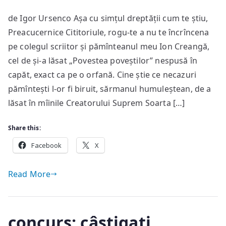
Pove
de Igor Ursenco Așa cu simțul dreptății cum te știu,
Pizd
Preacucernice Cititoriule, rogu-te a nu te încrîncena
pe colegul scriitor și pămînteanul meu Ion Creangă,
cel de și-a lăsat „Povestea poveștilor” nespusă în
capăt, exact ca pe o orfană. Cine știe ce necazuri
pămîntești l-or fi biruit, sărmanul humuleștean, de a
lăsat în mîinile Creatorului Suprem Soarta […]
Share this:
Facebook
X
Read More
concurs: câştigaţi