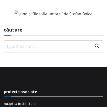
căutare
S
e
a
r
c
h
f
proiecte asociate
o
r
noaptea instinctelor