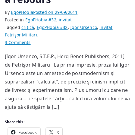
By
EgoPHobia
Posted on
29/09/2011
Posted in
EgoPHobia #32
,
invitat
Tagged
critică
,
EgoPHobia #32
,
Igor Ursenco
,
invitat
,
Petrişor Militaru
on
3 Comments
Igor
[Igor Ursenco, S.T.E.P., Herg Benet Publishers, 2011]
Ursenco:
de Petrişor Militaru La prima impresie, proza lui Igor
un
experimentalism
Ursenco este un amestec de postmodernism şi
narativ
suprarealism “calculat”, de precizie şi cinism implicit,
à
de livresc şi experimentalism. Plus umorul cu care ne
rebours
asigură – pe spatele cărţii – că lectura volumului ne va
ajuta să câştigăm la […]
Share this:
Facebook
X