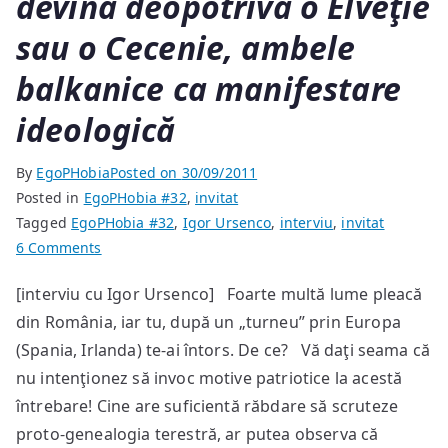
devină deopotrivă o Elveţie
sau o Cecenie, ambele
balkanice ca manifestare
ideologică
By
EgoPHobia
Posted on
30/09/2011
Posted in
EgoPHobia #32
,
invitat
Tagged
EgoPHobia #32
,
Igor Ursenco
,
interviu
,
invitat
on
6 Comments
Basarabia
[interviu cu Igor Ursenco] Foarte multă lume pleacă
are
din România, iar tu, după un „turneu” prin Europa
şanse
să
(Spania, Irlanda) te-ai întors. De ce? Vă daţi seama că
devină
nu intenţionez să invoc motive patriotice la acestă
deopotrivă
întrebare! Cine are suficientă răbdare să scruteze
o
proto-genealogia terestră, ar putea observa că
Elveţie