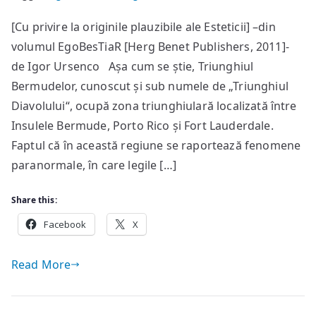
Pubisu
[Cu privire la originile plauzibile ale Esteticii] –din
Bermu
volumul EgoBesTiaR [Herg Benet Publishers, 2011]-
de Igor Ursenco Așa cum se știe, Triunghiul
Bermudelor, cunoscut și sub numele de „Triunghiul
Diavolului“, ocupă zona triunghiulară localizată între
Insulele Bermude, Porto Rico și Fort Lauderdale.
Faptul că în această regiune se raportează fenomene
paranormale, în care legile […]
Share this:
Facebook
X
Read More