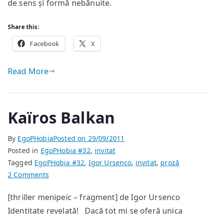
de sens și formă nebănuite.
Share this:
Facebook
X
Read More
Kaïros Balkan
By
EgoPHobia
Posted on
29/09/2011
Posted in
EgoPHobia #32
,
invitat
Tagged
EgoPHobia #32
,
Igor Ursenco
,
invitat
,
proză
on
2 Comments
Kaïros
[thriller menipeic – fragment] de Igor Ursenco
Balkan
Identitate revelată! Dacă tot mi se oferă unica