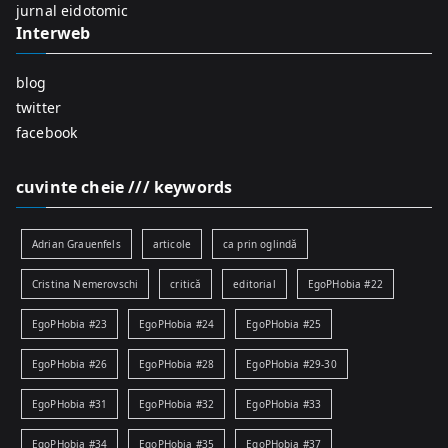
:
jurnal eidotomic
Interweb
blog
twitter
facebook
cuvinte cheie /// keywords
Adrian Grauenfels
articole
ca prin oglindă
Cristina Nemerovschi
critică
editorial
EgoPHobia #22
EgoPHobia #23
EgoPHobia #24
EgoPHobia #25
EgoPHobia #26
EgoPHobia #28
EgoPHobia #29-30
EgoPHobia #31
EgoPHobia #32
EgoPHobia #33
EgoPHobia #34
EgoPHobia #35
EgoPHobia #37