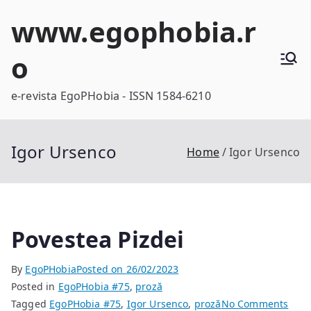
Skip
www.egophobia.r
to
content
o
e-revista EgoPHobia - ISSN 1584-6210
Igor Ursenco
Home
Igor Ursenco
Povestea Pizdei
By
EgoPHobia
Posted on
26/02/2023
Posted in
EgoPHobia #75
,
proză
on
Tagged
EgoPHobia #75
,
Igor Ursenco
,
proză
No Comments