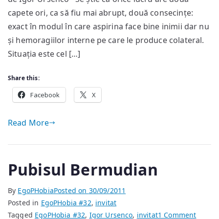
capete ori, ca să fiu mai abrupt, două consecințe:
exact în modul în care aspirina face bine inimii dar nu
și hemoragiilor interne pe care le produce colateral.
Situația este cel […]
Share this:
Facebook
X
Read More
Pubisul Bermudian
By
EgoPHobia
Posted on
30/09/2011
Posted in
EgoPHobia #32
,
invitat
on
Tagged
EgoPHobia #32
,
Igor Ursenco
,
invitat
1 Comment