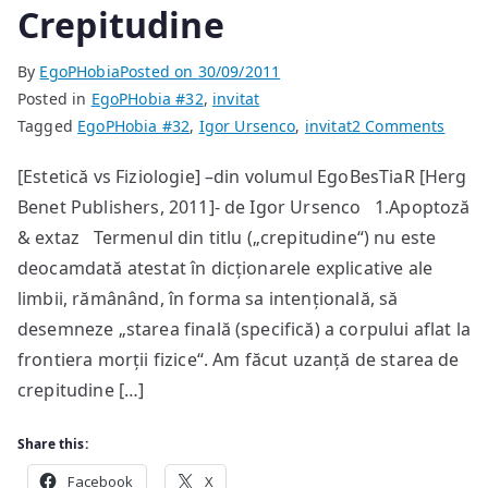
Crepitudine
By
EgoPHobia
Posted on
30/09/2011
Posted in
EgoPHobia #32
,
invitat
on
Tagged
EgoPHobia #32
,
Igor Ursenco
,
invitat
2 Comments
Crepi
[Estetică vs Fiziologie] –din volumul EgoBesTiaR [Herg
Benet Publishers, 2011]- de Igor Ursenco 1.Apoptoză
& extaz Termenul din titlu („crepitudine“) nu este
deocamdată atestat în dicționarele explicative ale
limbii, rămânând, în forma sa intențională, să
desemneze „starea finală (specifică) a corpului aflat la
frontiera morții fizice“. Am făcut uzanță de starea de
crepitudine […]
Share this:
Facebook
X