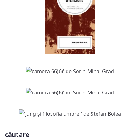
căutare