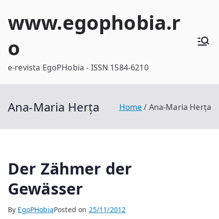
Skip
www.egophobia.r
to
content
o
e-revista EgoPHobia - ISSN 1584-6210
Ana-Maria Herța
Home
Ana-Maria Herța
Der Zähmer der
Gewässer
By
EgoPHobia
Posted on
25/11/2012