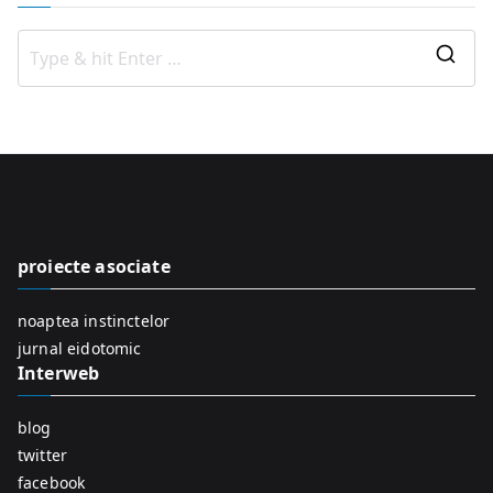
S
e
a
r
c
h
f
proiecte asociate
o
r
noaptea instinctelor
:
jurnal eidotomic
Interweb
blog
twitter
facebook