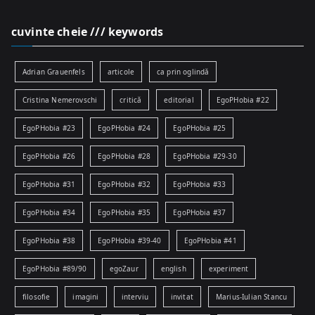
cuvinte cheie /// keywords
Adrian Grauenfels
articole
ca prin oglindă
Cristina Nemerovschi
critică
editorial
EgoPHobia #22
EgoPHobia #23
EgoPHobia #24
EgoPHobia #25
EgoPHobia #26
EgoPHobia #28
EgoPHobia #29-30
EgoPHobia #31
EgoPHobia #32
EgoPHobia #33
EgoPHobia #34
EgoPHobia #35
EgoPHobia #37
EgoPHobia #38
EgoPHobia #39-40
EgoPHobia #41
EgoPHobia #89/90
egoZaur
english
experiment
filosofie
imagini
interviu
invitat
Marius-Iulian Stancu