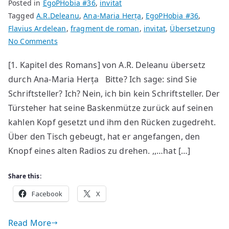
Posted in
EgoPHobia #36
,
invitat
Tagged
A.R.Deleanu
,
Ana-Maria Herța
,
EgoPHobia #36
,
Flavius Ardelean
,
fragment de roman
,
invitat
,
Übersetzung
on
No Comments
Der
[1. Kapitel des Romans] von A.R. Deleanu übersetz
Zähmer
durch Ana-Maria Herța Bitte? Ich sage: sind Sie
der
Gewässer
Schriftsteller? Ich? Nein, ich bin kein Schriftsteller. Der
Türsteher hat seine Baskenmütze zurück auf seinen
kahlen Kopf gesetzt und ihm den Rücken zugedreht.
Über den Tisch gebeugt, hat er angefangen, den
Knopf eines alten Radios zu drehen. ,,…hat […]
Share this:
Facebook
X
Read More