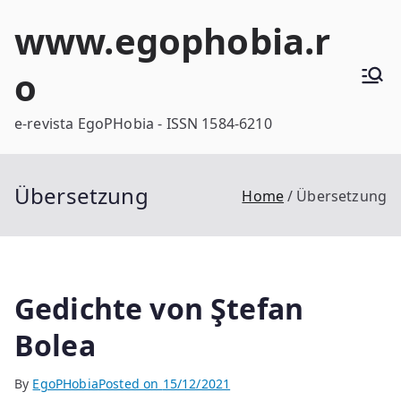
Skip
www.egophobia.r
to
content
o
e-revista EgoPHobia - ISSN 1584-6210
Übersetzung
Home
Übersetzung
Gedichte von Ştefan
Bolea
By
EgoPHobia
Posted on
15/12/2021