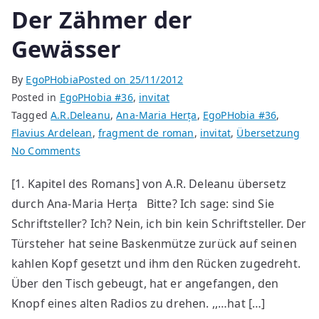
Der Zähmer der
Gewässer
By
EgoPHobia
Posted on
25/11/2012
Posted in
EgoPHobia #36
,
invitat
Tagged
A.R.Deleanu
,
Ana-Maria Herța
,
EgoPHobia #36
,
Flavius Ardelean
,
fragment de roman
,
invitat
,
Übersetzung
on
No Comments
Der
[1. Kapitel des Romans] von A.R. Deleanu übersetz
Zähmer
durch Ana-Maria Herța Bitte? Ich sage: sind Sie
der
Gewässer
Schriftsteller? Ich? Nein, ich bin kein Schriftsteller. Der
Türsteher hat seine Baskenmütze zurück auf seinen
kahlen Kopf gesetzt und ihm den Rücken zugedreht.
Über den Tisch gebeugt, hat er angefangen, den
Knopf eines alten Radios zu drehen. ,,…hat […]