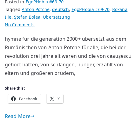
Posted in
EgoPHobia #69-70
Tagged
Anton Potche
,
deutsch
,
EgoPHobia #69-70
,
Roxana
Ilie
,
Ștefan Bolea
,
Übersetzung
on
No Comments
Gedichte
hymne für die generation 2000+ übersetzt aus dem
von
Rumänischen von Anton Potche für alle, die bei der
Ştefan
Bolea
revolution drei jahre alt waren und die von ceauşescu
gehört hatten, von schlangen, hunger, erzählt von
eltern und größeren brüdern,
Share this:
Facebook
X
Read More