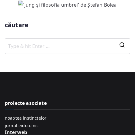
căutare
S
e
a
r
c
h
f
proiecte asociate
o
r
noaptea instinctelor
:
jurnal eidotomic
Interweb