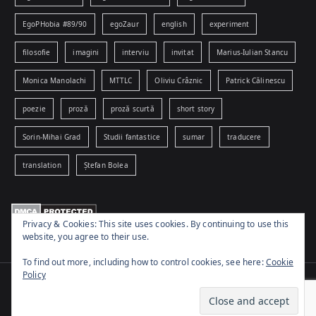
EgoPHobia #89/90
egoZaur
english
experiment
filosofie
imagini
interviu
invitat
Marius-Iulian Stancu
Monica Manolachi
MTTLC
Oliviu Crâznic
Patrick Călinescu
poezie
proză
proză scurtă
short story
Sorin-Mihai Grad
Studii fantastice
sumar
traducere
translation
Ștefan Bolea
Privacy & Cookies: This site uses cookies. By continuing to use this
website, you agree to their use.
To find out more, including how to control cookies, see here:
Cookie
Policy
Copyright © 2026
www.egophobia.ro
. Powered by
Zakra
and
WordPress
.