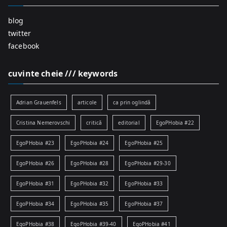
blog
twitter
facebook
cuvinte cheie /// keywords
Adrian Grauenfels
articole
ca prin oglindă
Cristina Nemerovschi
critică
editorial
EgoPHobia #22
EgoPHobia #23
EgoPHobia #24
EgoPHobia #25
EgoPHobia #26
EgoPHobia #28
EgoPHobia #29-30
EgoPHobia #31
EgoPHobia #32
EgoPHobia #33
EgoPHobia #34
EgoPHobia #35
EgoPHobia #37
EgoPHobia #38
EgoPHobia #39-40
EgoPHobia #41