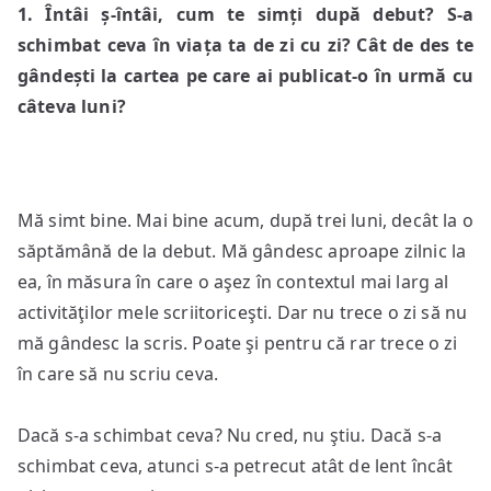
acolo,
1. Întâi ș-întâi, cum te simți după debut? S-a
în
schimbat ceva în viața ta de zi cu zi? Cât de des te
mine,
gândești la cartea pe care ai publicat-o în urmă cu
incapabilă
câteva luni?
de
a
fi
transpusă
Mă simt bine. Mai bine acum, după trei luni, decât la o
loial
săptămână de la debut. Mă gândesc aproape zilnic la
în
afară”
ea, în măsura în care o aşez în contextul mai larg al
activităţilor mele scriitoriceşti. Dar nu trece o zi să nu
mă gândesc la scris. Poate şi pentru că rar trece o zi
în care să nu scriu ceva.
Dacă s-a schimbat ceva? Nu cred, nu ştiu. Dacă s-a
schimbat ceva, atunci s-a petrecut atât de lent încât