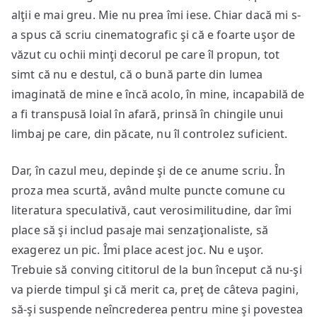
alţii e mai greu. Mie nu prea îmi iese. Chiar dacă mi s-
a spus că scriu cinematografic şi că e foarte uşor de
văzut cu ochii minţi decorul pe care îl propun, tot
simt că nu e destul, că o bună parte din lumea
imaginată de mine e încă acolo, în mine, incapabilă de
a fi transpusă loial în afară, prinsă în chingile unui
limbaj pe care, din păcate, nu îl controlez suficient.
Dar, în cazul meu, depinde şi de ce anume scriu. În
proza mea scurtă, având multe puncte comune cu
literatura speculativă, caut verosimilitudine, dar îmi
place să şi includ pasaje mai senzaţionaliste, să
exagerez un pic. Îmi place acest joc. Nu e uşor.
Trebuie să conving cititorul de la bun început că nu-şi
va pierde timpul şi că merit ca, preţ de câteva pagini,
să-şi suspende neîncrederea pentru mine şi povestea