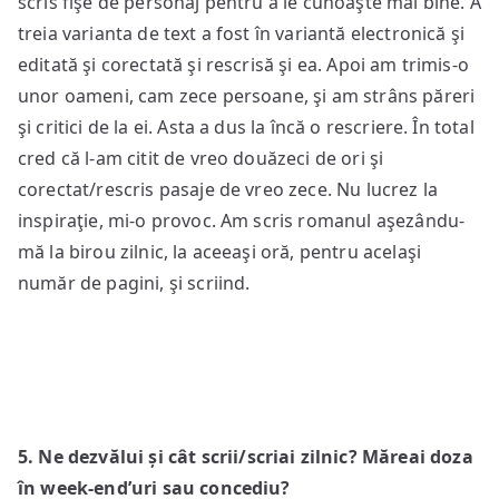
scris fişe de personaj pentru a le cunoaşte mai bine. A
treia varianta de text a fost în variantă electronică şi
editată şi corectată şi rescrisă şi ea. Apoi am trimis-o
unor oameni, cam zece persoane, şi am strâns păreri
şi critici de la ei. Asta a dus la încă o rescriere. În total
cred că l-am citit de vreo douăzeci de ori şi
corectat/rescris pasaje de vreo zece. Nu lucrez la
inspiraţie, mi-o provoc. Am scris romanul aşezându-
mă la birou zilnic, la aceeaşi oră, pentru acelaşi
număr de pagini, şi scriind.
5. N
e dezv
ă
lui
ș
i c
â
t scrii/scriai zilnic?
Mă
reai doza
î
n week-end’uri sau concediu?