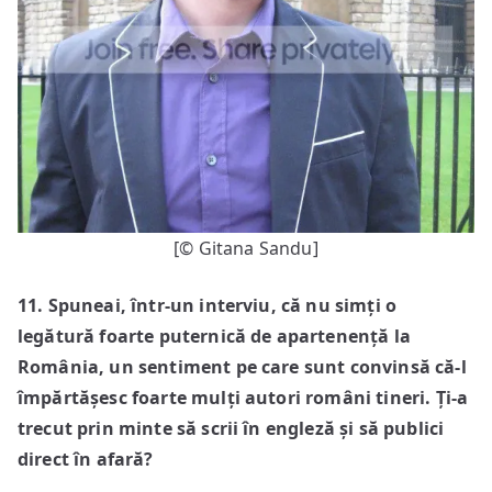
[© Gitana Sandu]
11. Spuneai, într-un interviu, că nu simți o
legătură foarte puternică de apartenență la
România, un sentiment pe care sunt convinsă că-l
împărtășesc foarte mulți
autori români tineri. Ți-a
trecut prin
minte să scrii în engleză și să publici
direct în afară?