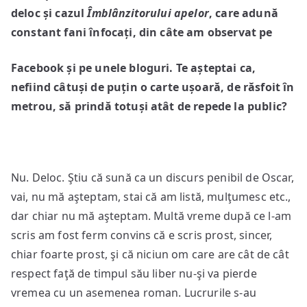
deloc și cazul
Îmblânzitorului apelor
, care adună
constant fani înfocați, din câte am observat pe
Facebook și pe unele bloguri. Te așteptai ca,
nefiind câtuși de puțin
o carte ușoară, de răsfoit în
metrou, să prindă totuși atât de repede
la public?
Nu. Deloc. Ştiu că sună ca un discurs penibil de Oscar,
vai, nu mă aşteptam, stai că am listă, mulţumesc etc.,
dar chiar nu mă aşteptam. Multă vreme după ce l-am
scris am fost ferm convins că e scris prost, sincer,
chiar foarte prost, şi că niciun om care are cât de cât
respect faţă de timpul său liber nu-şi va pierde
vremea cu un asemenea roman. Lucrurile s-au