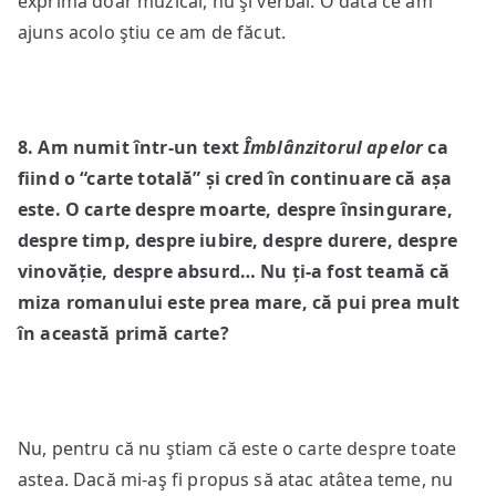
exprima doar muzical, nu şi verbal. O dată ce am
ajuns acolo ştiu ce am de făcut.
8
. Am numit într-un text
Îmblânzitorul apelor
ca
fiind
o “carte totală” și cred în continuare că așa
este. O carte despre moarte, despre însingurare,
despre timp, despre iubire, despre durere, despre
vinovăție, despre absurd… Nu ți-a fost teamă că
miza romanului este prea mare, că pui prea mult
în această primă carte?
Nu, pentru că nu ştiam că este o carte despre toate
astea. Dacă mi-aş fi propus să atac atâtea teme, nu