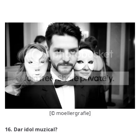
[© moellergrafie]
1
6
. Dar idol muzical?