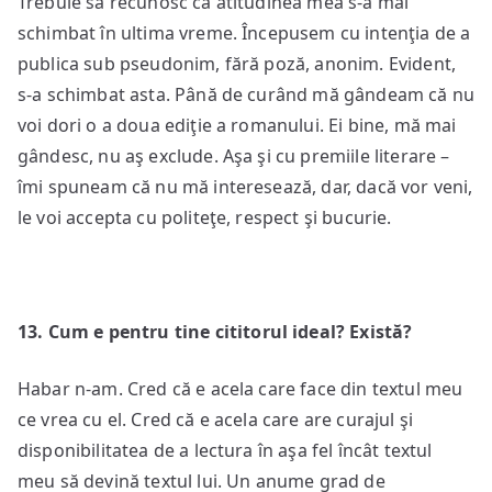
Trebuie să recunosc că atitudinea mea s-a mai
schimbat în ultima vreme. Începusem cu intenţia de a
publica sub pseudonim, fără poză, anonim. Evident,
s-a schimbat asta. Până de curând mă gândeam că nu
voi dori o a doua ediţie a romanului. Ei bine, mă mai
gândesc, nu aş exclude. Aşa şi cu premiile literare –
îmi spuneam că nu mă interesează, dar, dacă vor veni,
le voi accepta cu politeţe, respect şi bucurie.
1
3
. Cum e pentru tine cititorul ideal?
Există?
Habar n-am. Cred că e acela care face din textul meu
ce vrea cu el. Cred că e acela care are curajul şi
disponibilitatea de a lectura în aşa fel încât textul
meu să devină textul lui. Un anume grad de