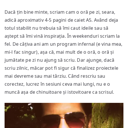
Dacă țin bine minte, scriam cam o oră pe zi, seara,
adică aproximativ 4-5 pagini de caiet A5. Având deja
totul stabilit nu trebuia să îmi caut ideile sau să
aștept să îmi vină inspirația. În weekenduri scriam la
fel. De câțiva ani am un program infernal (e vina mea,
mi-l fac singur), așa că, mai mult de o oră, o oră și
jumătate pe zi nu ajung să scriu. Dar ajunge, dacă
scriu zilnic, măcar pot fi sigur că finalizez proiectele
mai devreme sau mai târziu. Când rescriu sau
corectez, lucrez în sesiuni ceva mai lungi, nu e o
muncă așa de chinuitoare și istovitoare ca scrisul.