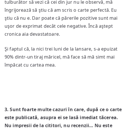
tulburător să vezi că cei din jur nu le observă, mă
îngrijorează să ştiu că am scris o carte perfectă. Eu
ştiu că nu e. Dar poate că părerile pozitive sunt mai
uşor de exprimat decât cele negative. Încă aştept
cronica aia devastatoare.
Şi faptul că, la nici trei luni de la lansare, s-a epuizat
90% dintr-un tiraj măricel, mă face să mă simt mai
împăcat cu cartea mea.
3. Sunt
foarte multe cazuri în care, după ce o carte
este publicată, asupra ei se lasă imediat tăcerea.
Nu impresii de la cititori, nu rec
enzii… Nu este