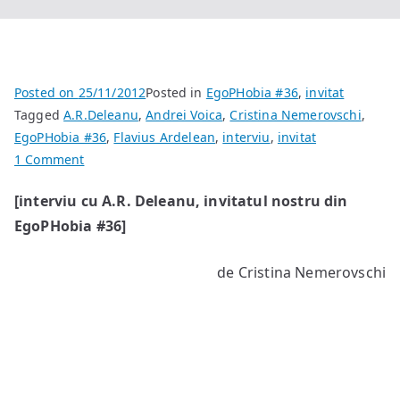
Posted on
25/11/2012
Posted in
EgoPHobia #36
,
invitat
Tagged
A.R.Deleanu
,
Andrei Voica
,
Cristina Nemerovschi
,
EgoPHobia #36
,
Flavius Ardelean
,
interviu
,
invitat
on
1 Comment
“O
[interviu cu A.R. Deleanu, invitatul nostru din
bună
EgoPHobia #36]
parte
din
lumea
de Cristina Nemerovschi
imaginată
de
mine
e
încă