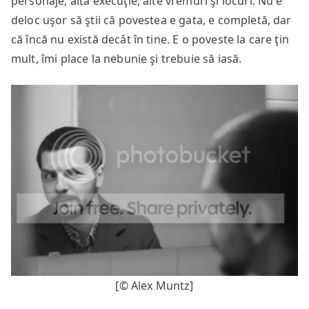
personaje, altă execuţie, alte vremuri şi locuri. Nu e
deloc uşor să ştii că povestea e gata, e completă, dar
că încă nu există decât în tine. E o poveste la care ţin
mult, îmi place la nebunie şi trebuie să iasă.
[© Alex Muntz]