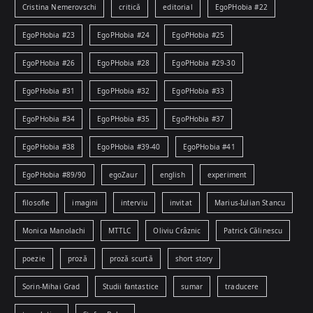
Cristina Nemerovschi
critică
editorial
EgoPHobia #22
EgoPHobia #23
EgoPHobia #24
EgoPHobia #25
EgoPHobia #26
EgoPHobia #28
EgoPHobia #29-30
EgoPHobia #31
EgoPHobia #32
EgoPHobia #33
EgoPHobia #34
EgoPHobia #35
EgoPHobia #37
EgoPHobia #38
EgoPHobia #39-40
EgoPHobia #41
EgoPHobia #89/90
egoZaur
english
experiment
filosofie
imagini
interviu
invitat
Marius-Iulian Stancu
Monica Manolachi
MTTLC
Oliviu Crâznic
Patrick Călinescu
poezie
proză
proză scurtă
short story
Sorin-Mihai Grad
Studii fantastice
sumar
traducere