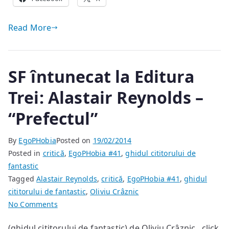
Read More
SF întunecat la Editura
Trei: Alastair Reynolds –
“Prefectul”
By
EgoPHobia
Posted on
19/02/2014
Posted in
critică
,
EgoPHobia #41
,
ghidul cititorului de
fantastic
Tagged
Alastair Reynolds
,
critică
,
EgoPHobia #41
,
ghidul
cititorului de fantastic
,
Oliviu Crâznic
on
No Comments
SF
(ghidul cititorului de fantastic) de Oliviu Crâznic click