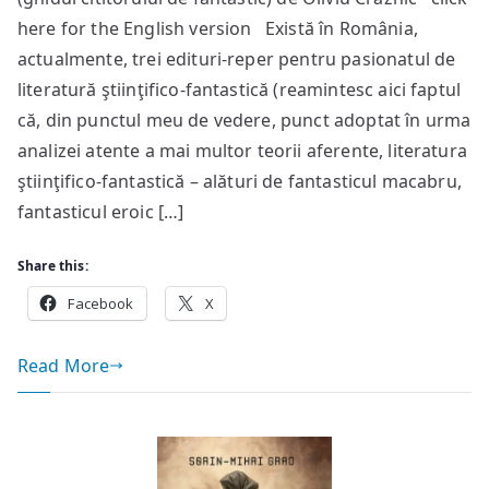
întunecat
here for the English version Există în România,
la
Editura
actualmente, trei edituri-reper pentru pasionatul de
Trei:
literatură ştiinţifico-fantastică (reamintesc aici faptul
Alastair
că, din punctul meu de vedere, punct adoptat în urma
Reynolds
analizei atente a mai multor teorii aferente, literatura
–
ştiinţifico-fantastică – alături de fantasticul macabru,
“Prefectul”
fantasticul eroic […]
Share this:
Facebook
X
Read More