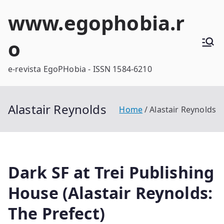
Skip
www.egophobia.r
to
content
o
e-revista EgoPHobia - ISSN 1584-6210
Alastair Reynolds
Home
Alastair Reynolds
Dark SF at Trei Publishing
House (Alastair Reynolds:
The Prefect)