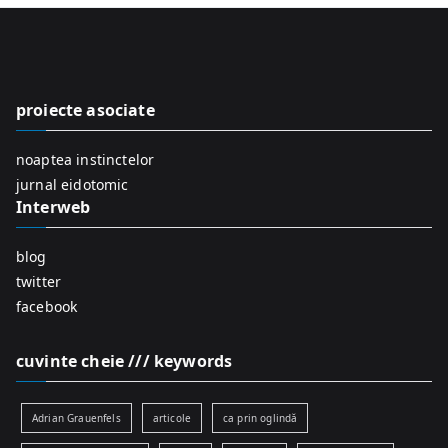
r
c
h
f
proiecte asociate
o
r
noaptea instinctelor
:
jurnal eidotomic
Interweb
blog
twitter
facebook
cuvinte cheie /// keywords
Adrian Grauenfels
articole
ca prin oglindă