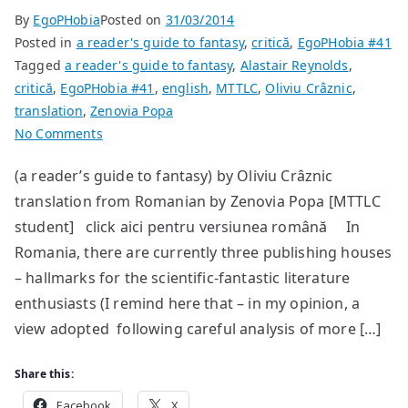
By
EgoPHobia
Posted on
31/03/2014
Posted in
a reader's guide to fantasy
,
critică
,
EgoPHobia #41
Tagged
a reader's guide to fantasy
,
Alastair Reynolds
,
critică
,
EgoPHobia #41
,
english
,
MTTLC
,
Oliviu Crâznic
,
translation
,
Zenovia Popa
on
No Comments
Dark
(a reader’s guide to fantasy) by Oliviu Crâznic
SF
translation from Romanian by Zenovia Popa [MTTLC
at
Trei
student] click aici pentru versiunea română In
Publishing
Romania, there are currently three publishing houses
House
– hallmarks for the scientific-fantastic literature
(Alastair
enthusiasts (I remind here that – in my opinion, a
Reynolds:
view adopted following careful analysis of more […]
The
Prefect)
Share this:
Facebook
X