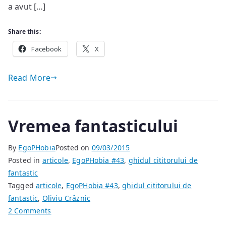
a avut […]
Ştiinţifico-
Fantastice
Share this:
Anticipaţia
(nr.
Facebook
X
10-
30)
Read More
Vremea fantasticului
By
EgoPHobia
Posted on
09/03/2015
Posted in
articole
,
EgoPHobia #43
,
ghidul cititorului de
fantastic
Tagged
articole
,
EgoPHobia #43
,
ghidul cititorului de
fantastic
,
Oliviu Crâznic
on
2 Comments
Vremea