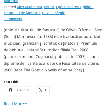
fantastic
Tagged
Alex Marinescu
,
critică
,
EgoPHobia #43
,
ghidul
cititorului de fantastic
,
Oliviu Crâznic
on
1 Comment
Alex
(ghidul cititorului de fantastic) de Oliviu Crâznic Alex
Marinescu:
[Sorin] Marinescu (n. 1985) este traducător autorizat,
Orașul
muzician, grafician şi scriitor, deţinător al Premiului
de debut al Uniunii Scriitorilor, filiala Iași, 2008
(pentru romanul Coșmarul, publicat în 2007), al unei
diplome de licență acordate de Facultatea de Litere,
2008 (teza The Gothic Novels of Anne Rice) […]
Share this:
Facebook
X
Read More