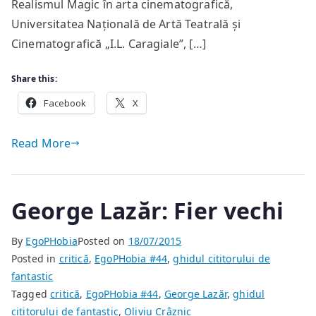
Realismul Magic în arta cinematografică,
noapte
Universitatea Națională de Artă Teatrală și
Cinematografică „I.L. Caragiale”, […]
Share this:
Facebook
X
Read More
George Lazăr: Fier vechi
By
EgoPHobia
Posted on
18/07/2015
Posted in
critică
,
EgoPHobia #44
,
ghidul cititorului de
fantastic
Tagged
critică
,
EgoPHobia #44
,
George Lazăr
,
ghidul
cititorului de fantastic
,
Oliviu Crâznic