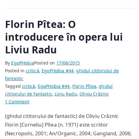
Florin Pîtea: O
introducere în opera lui
Liviu Radu
By
EgoPHobia
Posted on
17/06/2015
Posted in
critică
,
EgoPHobia #44
,
ghidul cititorului de
fantastic
Tagged
critică
,
EgoPHobia #44
,
Florin Pîtea
,
ghidul
cititorului de fantastic
,
Liviu Radu
,
Oliviu Crâznic
on
1 Comment
Florin
(ghidul cititorului de fantastic) de Oliviu Crâznic
Pîtea:
Florin [Corneliu] Pîtea (n. 1971) este scriitor
O
introducere
(Necropolis, 2001; An/Organic, 2004; Gangland, 2006;