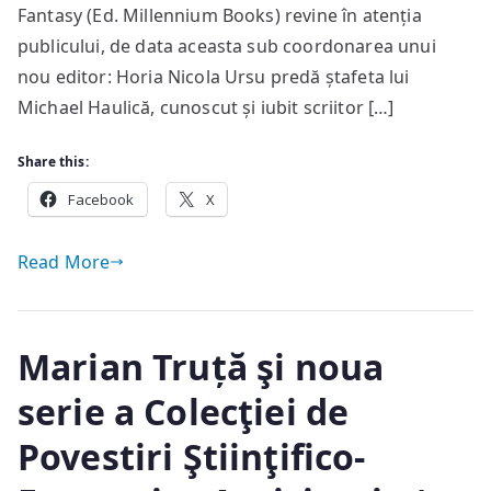
serie
Fantasy (Ed. Millennium Books) revine în atenția
din
publicului, de data aceasta sub coordonarea unui
Galileo
nou editor: Horia Nicola Ursu predă ștafeta lui
Science
Michael Haulică, cunoscut și iubit scriitor […]
Fiction
&
Share this:
Fantasy
Facebook
(nr.
X
6)
Read More
Marian Truță şi noua
serie a Colecţiei de
Povestiri Ştiinţifico-