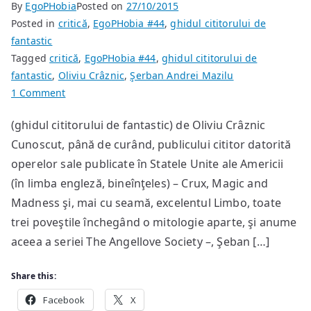
By
EgoPHobia
Posted on
27/10/2015
Posted in
critică
,
EgoPHobia #44
,
ghidul cititorului de
fantastic
Tagged
critică
,
EgoPHobia #44
,
ghidul cititorului de
fantastic
,
Oliviu Crâznic
,
Şerban Andrei Mazilu
on
1 Comment
Șerban
(ghidul cititorului de fantastic) de Oliviu Crâznic
Andrei
Cunoscut, până de curând, publicului cititor datorită
Mazilu:
“Anotimpul
operelor sale publicate în Statele Unite ale Americii
pumnalelor”
(în limba engleză, bineînţeles) – Crux, Magic and
Madness şi, mai cu seamă, excelentul Limbo, toate
trei poveştile închegând o mitologie aparte, şi anume
aceea a seriei The Angellove Society –, Şeban […]
Share this:
Facebook
X