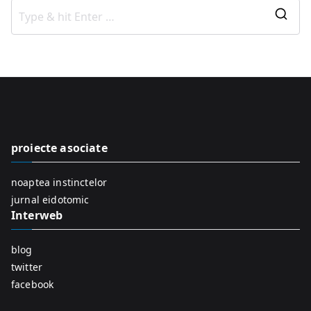
S
e
a
r
c
h
f
proiecte asociate
o
r
noaptea instinctelor
:
jurnal eidotomic
Interweb
blog
twitter
facebook