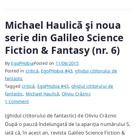
Michael Haulică şi noua
serie din Galileo Science
Fiction & Fantasy (nr. 6)
By
EgoPHobia
Posted on
11/06/2015
Posted in
critică
,
EgoPHobia #43
,
ghidul cititorului de
fantastic
Tagged
critică
,
EgoPHobia #43
,
ghidul cititorului de
fantastic
,
Michael Haulică
,
Oliviu Crâznic
on
1 Comment
Michael
(ghidul cititorului de fantastic) de Oliviu Crâznic
Haulică
După o pauză îndelungată de la apariția numărului 5,
şi
noua
iată că, în acest an, revista Galileo Science Fiction &