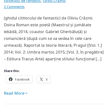
cititorului de fantastic
,
Oliviu Crâznic
on
2 Comments
Doina
(ghidul cititorului de fantastic) de Oliviu Crâznic
Roman:
Doina Roman este poetă (Maestrul și jumătate
Pragul
lebădă, 2014, coautor Gabriel Gherbăluță) și
romancieră (după cum se va vedea în cele care
urmează). Raportat la teoria literară, Pragul ([Vol. 1,]
2014; Vol. 2: Umbra martor, 2015; [Vol. 3, în pregătire]
– Editura Tracus Arte) aparține stilului funcţional […]
Share this:
Facebook
X
Read More