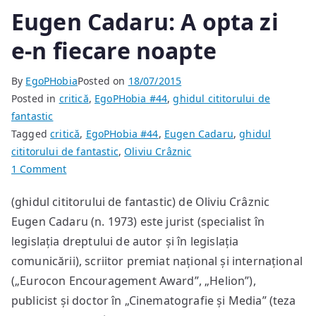
Eugen Cadaru: A opta zi
e-n fiecare noapte
By
EgoPHobia
Posted on
18/07/2015
Posted in
critică
,
EgoPHobia #44
,
ghidul cititorului de
fantastic
Tagged
critică
,
EgoPHobia #44
,
Eugen Cadaru
,
ghidul
cititorului de fantastic
,
Oliviu Crâznic
on
1 Comment
Eugen
(ghidul cititorului de fantastic) de Oliviu Crâznic
Cadaru:
Eugen Cadaru (n. 1973) este jurist (specialist în
A
opta
legislația dreptului de autor și în legislația
zi
comunicării), scriitor premiat național și internațional
e-
(„Eurocon Encouragement Award”, „Helion”),
n
publicist și doctor în „Cinematografie și Media” (teza
fiecare