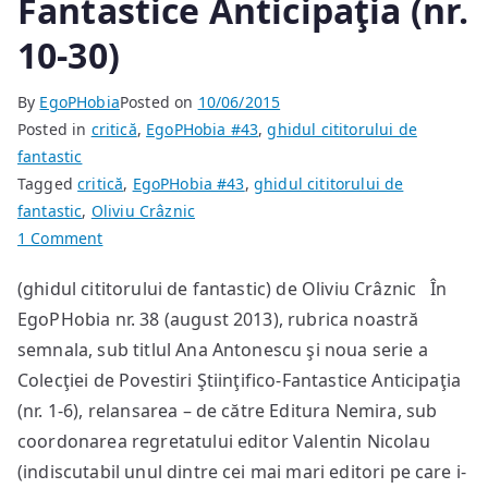
Fantastice Anticipaţia (nr.
10-30)
By
EgoPHobia
Posted on
10/06/2015
Posted in
critică
,
EgoPHobia #43
,
ghidul cititorului de
fantastic
Tagged
critică
,
EgoPHobia #43
,
ghidul cititorului de
fantastic
,
Oliviu Crâznic
on
1 Comment
Marian
(ghidul cititorului de fantastic) de Oliviu Crâznic În
Truță
EgoPHobia nr. 38 (august 2013), rubrica noastră
şi
noua
semnala, sub titlul Ana Antonescu şi noua serie a
serie
Colecţiei de Povestiri Ştiinţifico-Fantastice Anticipaţia
a
(nr. 1-6), relansarea – de către Editura Nemira, sub
Colecţiei
coordonarea regretatului editor Valentin Nicolau
de
(indiscutabil unul dintre cei mai mari editori pe care i-
Povestiri