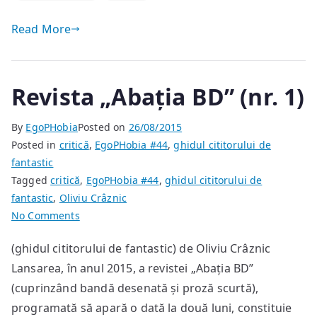
Read More
Revista „Abația BD” (nr. 1)
By
EgoPHobia
Posted on
26/08/2015
Posted in
critică
,
EgoPHobia #44
,
ghidul cititorului de
fantastic
Tagged
critică
,
EgoPHobia #44
,
ghidul cititorului de
fantastic
,
Oliviu Crâznic
on
No Comments
Revista
(ghidul cititorului de fantastic) de Oliviu Crâznic
„Abația
Lansarea, în anul 2015, a revistei „Abația BD”
BD”
(nr.
(cuprinzând bandă desenată și proză scurtă),
1)
programată să apară o dată la două luni, constituie