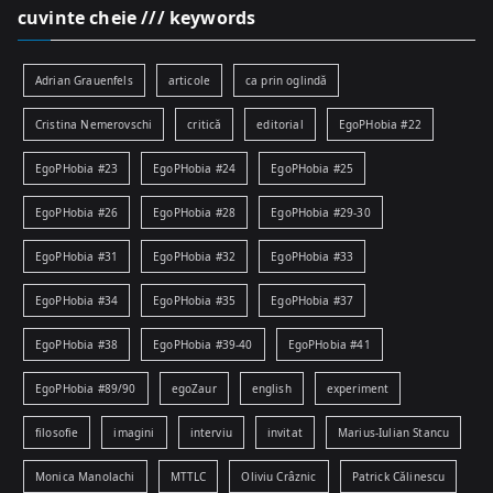
cuvinte cheie /// keywords
Adrian Grauenfels
articole
ca prin oglindă
Cristina Nemerovschi
critică
editorial
EgoPHobia #22
EgoPHobia #23
EgoPHobia #24
EgoPHobia #25
EgoPHobia #26
EgoPHobia #28
EgoPHobia #29-30
EgoPHobia #31
EgoPHobia #32
EgoPHobia #33
EgoPHobia #34
EgoPHobia #35
EgoPHobia #37
EgoPHobia #38
EgoPHobia #39-40
EgoPHobia #41
EgoPHobia #89/90
egoZaur
english
experiment
filosofie
imagini
interviu
invitat
Marius-Iulian Stancu
Monica Manolachi
MTTLC
Oliviu Crâznic
Patrick Călinescu