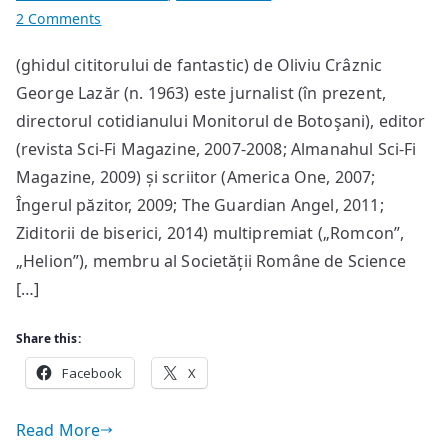
on
2 Comments
George
(ghidul cititorului de fantastic) de Oliviu Crâznic
Lazăr:
George Lazăr (n. 1963) este jurnalist (în prezent,
Fier
vechi
directorul cotidianului Monitorul de Botoşani), editor
(revista Sci-Fi Magazine, 2007-2008; Almanahul Sci-Fi
Magazine, 2009) și scriitor (America One, 2007;
Îngerul păzitor, 2009; The Guardian Angel, 2011;
Ziditorii de biserici, 2014) multipremiat („Romcon”,
„Helion”), membru al Societății Române de Science
[…]
Share this:
Facebook
X
Read More