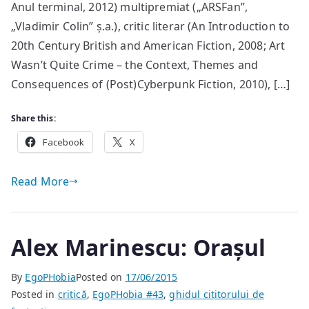
în
Anul terminal, 2012) multipremiat („ARSFan”,
opera
„Vladimir Colin” ș.a.), critic literar (An Introduction to
lui
20th Century British and American Fiction, 2008; Art
Liviu
Wasn’t Quite Crime – the Context, Themes and
Radu
Consequences of (Post)Cyberpunk Fiction, 2010), […]
Share this:
Facebook
X
Read More
Alex Marinescu: Orașul
By
EgoPHobia
Posted on
17/06/2015
Posted in
critică
,
EgoPHobia #43
,
ghidul cititorului de