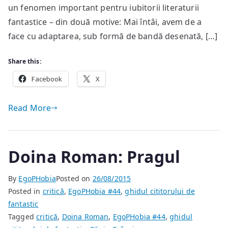
un fenomen important pentru iubitorii literaturii
fantastice – din două motive: Mai întâi, avem de a
face cu adaptarea, sub formă de bandă desenată, […]
Share this:
Facebook
X
Read More
Doina Roman: Pragul
By
EgoPHobia
Posted on
26/08/2015
Posted in
critică
,
EgoPHobia #44
,
ghidul cititorului de
fantastic
Tagged
critică
,
Doina Roman
,
EgoPHobia #44
,
ghidul