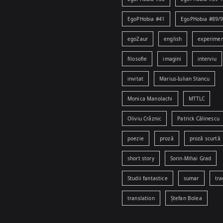
EgoPHobia #41
EgoPHobia #89/
egoZaur
english
experime
filosofie
imagini
interviu
invitat
Marius-Iulian Stancu
Monica Manolachi
MTTLC
Oliviu Crâznic
Patrick Călinescu
poezie
proză
proză scurtă
short story
Sorin-Mihai Grad
Studii fantastice
sumar
tra
translation
Ștefan Bolea