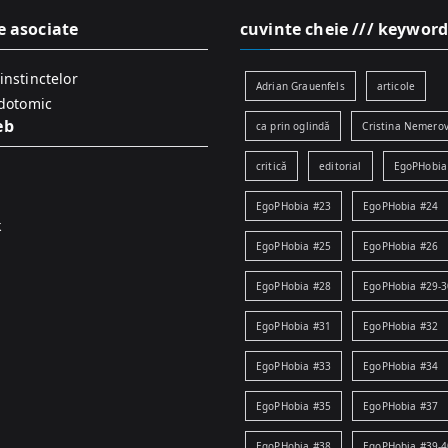
e asociate
cuvinte cheie /// keyword
instinctelor
Adrian Grauenfels
articole
idotomic
eb
ca prin oglindă
Cristina Nemerov
critică
editorial
EgoPHobia
EgoPHobia #23
EgoPHobia #24
k
EgoPHobia #25
EgoPHobia #26
EgoPHobia #28
EgoPHobia #29-3
EgoPHobia #31
EgoPHobia #32
EgoPHobia #33
EgoPHobia #34
EgoPHobia #35
EgoPHobia #37
EgoPHobia #38
EgoPHobia #39-4