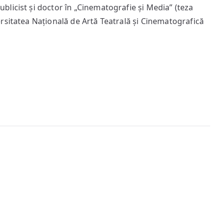
opta
licist și doctor în „Cinematografie și Media” (teza
zi
rsitatea Națională de Artă Teatrală și Cinematografică
e-
n
fiecare
noapte