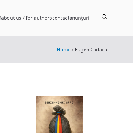
f
about us / for authors
contact
anunţuri
Home
Eugen Cadaru