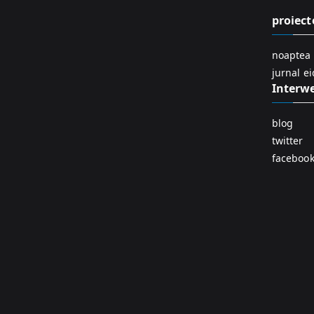
proiect
noaptea 
jurnal e
Interw
blog
twitter
faceboo