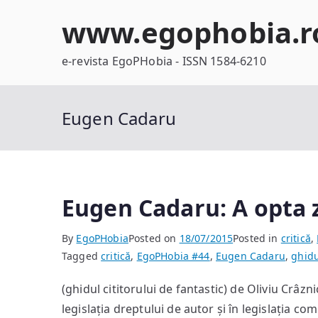
Skip
www.egophobia.r
to
content
e-revista EgoPHobia - ISSN 1584-6210
Eugen Cadaru
Eugen Cadaru: A opta z
By
EgoPHobia
Posted on
18/07/2015
Posted in
critică
,
Tagged
critică
,
EgoPHobia #44
,
Eugen Cadaru
,
ghidu
(ghidul cititorului de fantastic) de Oliviu Crâzn
legislația dreptului de autor și în legislația com