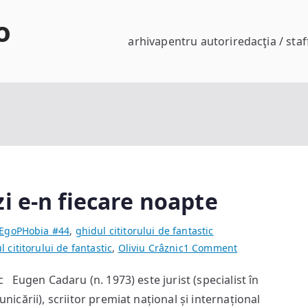
o
arhiva
pentru autori
redacţia / staf
i e-n fiecare noapte
EgoPHobia #44
,
ghidul cititorului de fantastic
on
l cititorului de fantastic
,
Oliviu Crâznic
1 Comment
Eugen
ic Eugen Cadaru (n. 1973) este jurist (specialist în
Cadaru:
unicării), scriitor premiat național și internațional
A