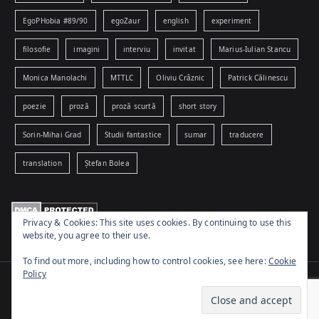
EgoPHobia #89/90
egoZaur
english
experiment
filosofie
imagini
interviu
invitat
Marius-Iulian Stancu
Monica Manolachi
MTTLC
Oliviu Crâznic
Patrick Călinescu
poezie
proză
proză scurtă
short story
Sorin-Mihai Grad
Studii fantastice
sumar
traducere
translation
Ștefan Bolea
Privacy & Cookies: This site uses cookies. By continuing to use this
website, you agree to their use.
To find out more, including how to control cookies, see here:
Cookie
Policy
Copyright © 2026
www.egophobia.ro
. Powered by
Zakra
and
WordPress
.