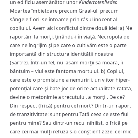
un edificiu asemănător unor
Kindertotenlieder.
Moartea îmbietoare precum Graal-ul, precum
sângele florii se întoarce prin râsul inocent al
copilului. Avem aici conflictul dintre două idei: a) Ne
raportăm la morţi, ţinându-i în viaţă. Necropola de
care ne îngrijim şi pe care o cultivăm este o parte
importantă din structura identităţii noastre
(Sartre). Într-un fel, nu lăsăm morţii să moară, îi
bântuim – viul este fantoma mortului. b) Copilul,
care este o promisiune a nemuririi, un viitor hiper-
potenţial care-şi bate joc de orice actualitate ratată,
devine o metonimie a trecutului, a morţii. De ce?
Din respect (frică) pentru cel mort? Dintr-un raport
de tranzitivitate: sunt pentru Tată ceea ce este fiul
pentru mine? Sau dintr-un recul nihilist, o frică pe
care cei mai mulţi refuză s-o conştientizeze: cel mic