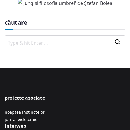
căutare
S
e
a
r
c
h
f
proiecte asociate
o
r
noaptea instinctelor
:
jurnal eidotomic
Interweb