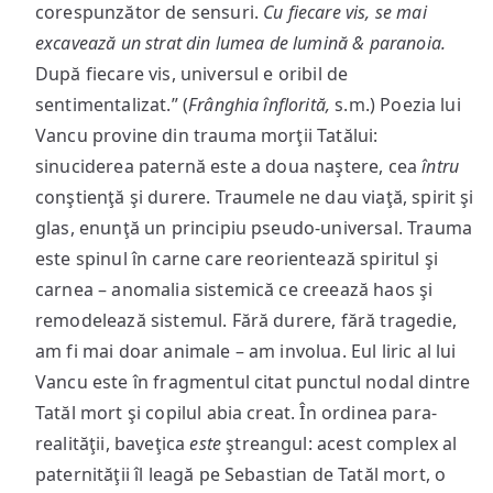
corespunzător de sensuri.
Cu fiecare vis, se mai
excavează un strat din lumea de lumină & paranoia.
După fiecare vis, universul e oribil de
sentimentalizat.” (
Frânghia înflorită,
s.m.) Poezia lui
Vancu provine din trauma morţii Tatălui:
sinuciderea paternă este a doua naştere, cea
întru
conştienţă şi durere. Traumele ne dau viaţă, spirit şi
glas, enunţă un principiu pseudo-universal. Trauma
este spinul în carne care reorientează spiritul şi
carnea – anomalia sistemică ce creează haos şi
remodelează sistemul. Fără durere, fără tragedie,
am fi mai doar animale – am involua. Eul liric al lui
Vancu este în fragmentul citat punctul nodal dintre
Tatăl mort şi copilul abia creat. În ordinea para-
realităţii, baveţica
este
ştreangul: acest complex al
paternităţii îl leagă pe Sebastian de Tatăl mort, o