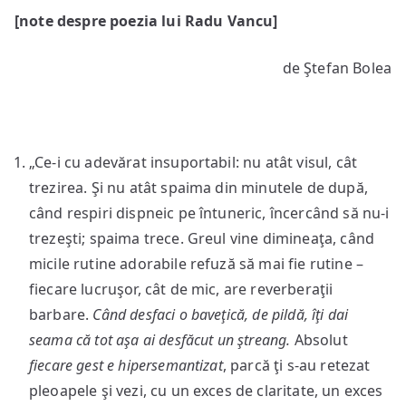
Durerea
[note despre poezia lui Radu Vancu]
în
teorie
de Ştefan Bolea
şi
practică
„Ce-i cu adevărat insuportabil: nu atât visul, cât
trezirea. Şi nu atât spaima din minutele de după,
când respiri dispneic pe întuneric, încercând să nu-i
trezeşti; spaima trece. Greul vine dimineaţa, când
micile rutine adorabile refuză să mai fie rutine –
fiecare lucruşor, cât de mic, are reverberaţii
barbare.
Când desfaci o baveţică, de pildă, îţi dai
seama că tot aşa ai desfăcut un ştreang.
Absolut
fiecare gest e hipersemantizat
, parcă ţi s-au retezat
pleoapele şi vezi, cu un exces de claritate, un exces