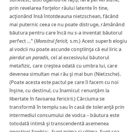
prin revelarea forţelor răului latente în tine,
acţionând însă întotdeauna nietzschean, făcând
mai puternic ceea ce nu poate distruge, rămânând
băutura pentru care încă nu s-a inventat băutorul
perfect …” (
Monstrul fericit,
s.m.) Acest superb elogiu
al vodcii nu poate ascunde conştiinţa că eul liric a
pierdut un paradis
, cel al excesivului băutorul
metafizic, care creştea odată cu umbra lui, care
devenea simultan mai rău şi mai bun (Nietzsche).
(Poate acesta este pactul pe care îl facem cu noi
înşine, cu destinul, cu Inamicul: renunţăm la
libertate în favoarea fericirii.) Cârciuma se
transformă în templu sau în casă de toleranţă prin
intermediul consumului de vodca – băutura este
totodată intimă şi transcendentă asemenea
gnosticei Sophia: „Sunt prima şi ultima. Sunt cea