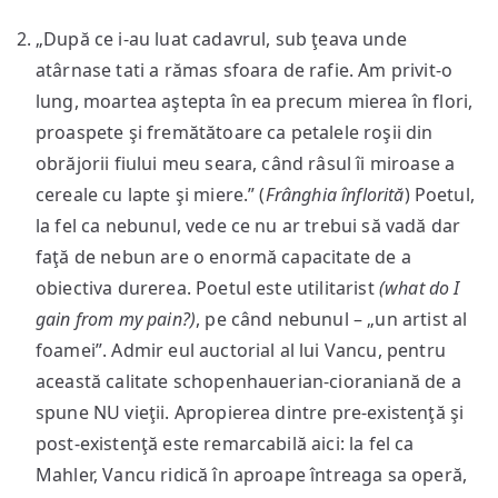
„După ce i-au luat cadavrul, sub ţeava unde
atârnase tati a rămas sfoara de rafie. Am privit-o
lung, moartea aştepta în ea precum mierea în flori,
proaspete şi fremătătoare ca petalele roşii din
obrăjorii fiului meu seara, când râsul îi miroase a
cereale cu lapte şi miere.” (
Frânghia înflorită
) Poetul,
la fel ca nebunul, vede ce nu ar trebui să vadă dar
faţă de nebun are o enormă capacitate de a
obiectiva durerea. Poetul este utilitarist
(what do I
gain from my pain?)
, pe când nebunul – „un artist al
foamei”. Admir eul auctorial al lui Vancu, pentru
această calitate schopenhauerian-cioraniană de a
spune NU vieţii. Apropierea dintre pre-existenţă şi
post-existenţă este remarcabilă aici: la fel ca
Mahler, Vancu ridică în aproape întreaga sa operă,