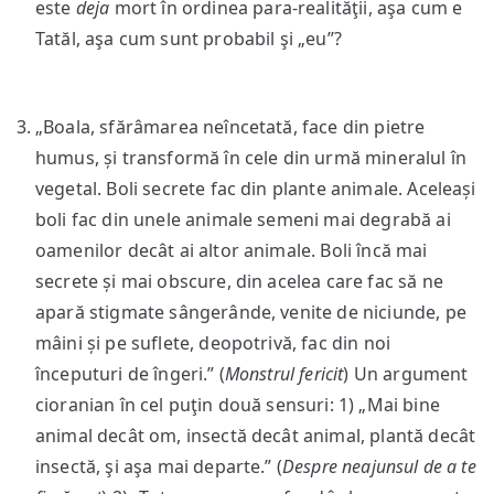
este
deja
mort în ordinea para-realităţii, aşa cum e
Tatăl, aşa cum sunt probabil şi „eu”?
„Boala, sfărâmarea neîncetată, face din pietre
humus, și transformă în cele din urmă mineralul în
vegetal. Boli secrete fac din plante animale. Aceleași
boli fac din unele animale semeni mai degrabă ai
oamenilor decât ai altor animale. Boli încă mai
secrete și mai obscure, din acelea care fac să ne
apară stigmate sângerânde, venite de niciunde, pe
mâini și pe suflete, deopotrivă, fac din noi
începuturi de îngeri.” (
Monstrul fericit
) Un argument
cioranian în cel puţin două sensuri: 1) „Mai bine
animal decât om, insectă decât animal, plantă decât
insectă, şi aşa mai departe.” (
Despre neajunsul de a te