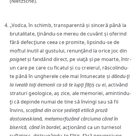
(Nietzsche).
„Vodca, în schimb, transparentă și sinceră până la
brutalitate, ţinându-se mereu de cuvânt și oferind
fără defecţiune ceea ce promite, lipsindu-se de
moftul inutil al gustului, renunţând la orice joc din
poignet
și fandând direct, pe viaţă și pe moarte, într-
un care pe care cu ficatul și cu creierul, răscolindu-
te până în ungherele cele mai întunecate și
dându-ţi
la iveală toţi demonii ca să te lupţi făţiș cu ei
, activând
straturi geologice, aș zice, ale memoriei, amintindu-
ţi că depinde numai de tine să învingi sau să fii
învins,
scoţând din orice ședinţă etilică proză
dostoievskiană, metamorfozând cârciuma când în
biserică, când în bordel
, acţionând ca un turnesol
sufletesc, distrugându-te făţiș, fără perversiune,