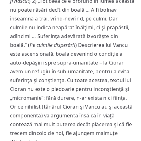
fi născut
) 2) „Tot ceea ce e profund în lumea aceasta
nu poate răsări decît din boală … A fi bolnav
înseamnă a trăi, vrînd-nevrînd, pe culmi. Dar
culmile nu indică neapărat înălţimi, ci şi prăpăstii,
adîncimi … Suferinţa adevărată izvorăşte din
boală.” (
Pe culmile disperării
) Descrierea lui Vancu
este ascensională, boala devenind o condiţie a
auto-depăşirii spre supra-umanitate – la Cioran
avem un refugiu în sub-umanitate, pentru a evita
suferinţa şi conştienţa. Cu toate acestea, textul lui
Cioran nu este o pledoarie pentru inconştienţă şi
„micromanie”: fără durere, n-ar exista nici fiinţa.
Orice nihilist (tânărul Cioran şi Vancu au şi această
componentă) va argumenta însă că în viaţă
contează mai mult puterea decât plăcerea şi că fie
trecem dincolo de noi, fie ajungem maimuţe