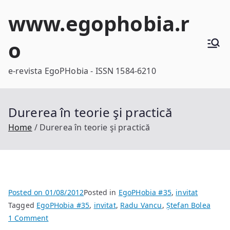
Skip
www.egophobia.r
to
content
o
e-revista EgoPHobia - ISSN 1584-6210
Durerea în teorie şi practică
Home
Durerea în teorie şi practică
Posted on
01/08/2012
Posted in
EgoPHobia #35
,
invitat
Tagged
EgoPHobia #35
,
invitat
,
Radu Vancu
,
Ștefan Bolea
on
1 Comment