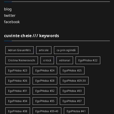
blog
twitter
facebook
cuvinte cheie /// keywords
Adrian Grauenfels
articole
ca prin oglindă
Cristina Nemerovschi
critică
editorial
EgoPHobia #22
EgoPHobia #23
EgoPHobia #24
EgoPHobia #25
EgoPHobia #26
EgoPHobia #28
EgoPHobia #29-30
EgoPHobia #31
EgoPHobia #32
EgoPHobia #33
EgoPHobia #34
EgoPHobia #35
EgoPHobia #37
EgoPHobia #38
EgoPHobia #39-40
EgoPHobia #41