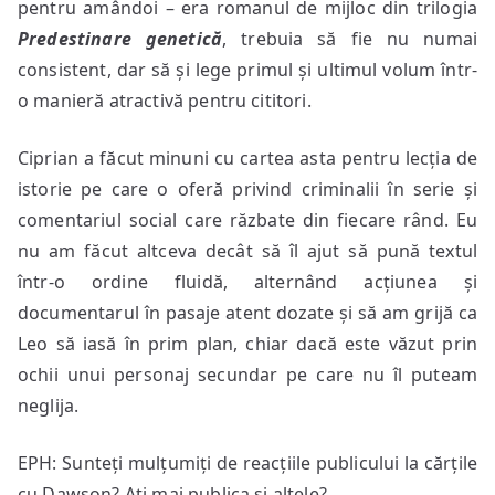
pentru amândoi – era romanul de mijloc din trilogia
Predestinare genetică
, trebuia să fie nu numai
consistent, dar să și lege primul și ultimul volum într-
o manieră atractivă pentru cititori.
Ciprian a făcut minuni cu cartea asta pentru lecția de
istorie pe care o oferă privind criminalii în serie și
comentariul social care răzbate din fiecare rând. Eu
nu am făcut altceva decât să îl ajut să pună textul
într-o ordine fluidă, alternând acțiunea și
documentarul în pasaje atent dozate și să am grijă ca
Leo să iasă în prim plan, chiar dacă este văzut prin
ochii unui personaj secundar pe care nu îl puteam
neglija.
EPH: Sunteți mulțumiți de reacțiile publicului la cărțile
cu Dawson? Ați mai publica și altele?