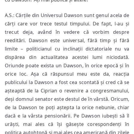
A.S.: Cărțile din Universul Dawson sunt genul acela de
cărți care vor trece testul timpului. De fapt, l-au și
trecut deja, având în vedere că vorbim despre
reeditări. Dawson este universal, fără timp și fără
limite – politicianul cu inclinații dictatoriale nu va
dispărea din actualitatea acestei lumi niciodată.
Oriunde poate exista un Dawson, în orice epocă și în
orice loc. Așa că răspunsul meu este da, reacția
publicului la Dawson a fost cea scontată și cred că se
așteaptă de la Ciprian o revenire a congresmanului,
deși domnul senator este destul de în vârstă. Oricum,
de la Dawson te poți aștepta la orice nebunie, chiar
dacă e la vârsta pensionării. Pe Dawson iubești să îl
urăști, mai ales că își găsește corespondenți în
politica autohtonă și mai ales cea americană din zilele