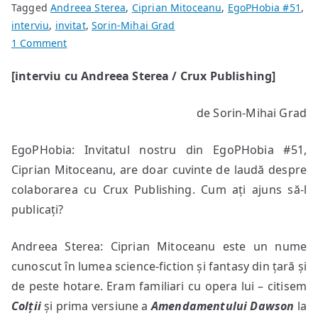
Tagged
Andreea Sterea
,
Ciprian Mitoceanu
,
EgoPHobia #51
,
interviu
,
invitat
,
Sorin-Mihai Grad
on
1 Comment
Nu
[interviu cu Andreea Sterea / Crux Publishing]
aș
visa
de Sorin-Mihai Grad
un
Crux
EgoPHobia: Invitatul nostru din EgoPHobia #51,
Publishing
fără
Ciprian Mitoceanu, are doar cuvinte de laudă despre
Ciprian
colaborarea cu Crux Publishing. Cum ați ajuns să-l
Mitoceanu
publicați?
Andreea Sterea: Ciprian Mitoceanu este un nume
cunoscut în lumea science-fiction și fantasy din țară și
de peste hotare. Eram familiari cu opera lui – citisem
Colții
și prima versiune a
Amendamentului Dawson
la