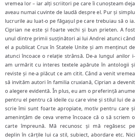
vremea lor – iar alți scriitori pe care îi cunoșteam deja
aveau numai cuvinte de laudă despre el. Pur și simplu
lucrurile au luat-o pe făgașul pe care trebuiau să o ia.
Ciprian ne este și foarte vechi și bun prieten. A fost
unul dintre primii susținători ai lui Andrei atunci când
el a publicat Crux în Statele Unite și am menținut de
atunci încoace o relație strânsă. De-a lungul anilor i-
am urmărit cu interes textele apărute în antologii și
reviste și ne-a plăcut ce am citit. Când a venit vremea
să invităm autori în familia cruxiană, Ciprian a devenit
o alegere evidentă. În plus, eu am o preferință anume
pentru el pentru că ideile cu care vine și stilul lui de a
scrie îmi sunt foarte apropiate, motiv pentru care și
amenințăm de ceva vreme încoace că o să scriem o
carte împreună. Mă recunosc și mă regăsesc pe
deplin în cărțile lui ca stil, subiect, abordare etc. Nici