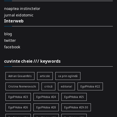
o
r
noaptea instinctelor
:
jurnal eidotomic
Interweb
blog
twitter
facebook
cuvinte cheie /// keywords
Adrian Grauenfels
articole
ca prin oglindă
Cristina Nemerovschi
critică
editorial
EgoPHobia #22
EgoPHobia #23
EgoPHobia #24
EgoPHobia #25
EgoPHobia #26
EgoPHobia #28
EgoPHobia #29-30