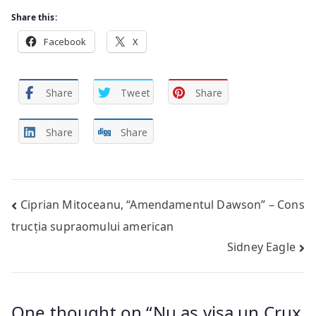
Share this:
Facebook
X
Share
Tweet
Share
Share
Share
Post
Ciprian Mitoceanu, “Amendamentul Dawson” – Cons
trucția supraomului american
navigation
Sidney Eagle
One thought on “
Nu aș visa un Crux