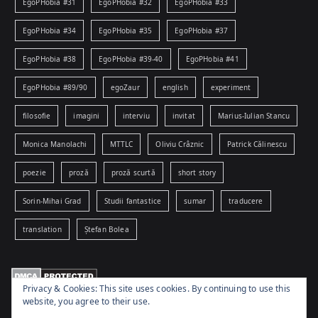
EgoPHobia #31
EgoPHobia #32
EgoPHobia #33
EgoPHobia #34
EgoPHobia #35
EgoPHobia #37
EgoPHobia #38
EgoPHobia #39-40
EgoPHobia #41
EgoPHobia #89/90
egoZaur
english
experiment
filosofie
imagini
interviu
invitat
Marius-Iulian Stancu
Monica Manolachi
MTTLC
Oliviu Crâznic
Patrick Călinescu
poezie
proză
proză scurtă
short story
Sorin-Mihai Grad
Studii fantastice
sumar
traducere
translation
Ștefan Bolea
Privacy & Cookies: This site uses cookies. By continuing to use this
website, you agree to their use.