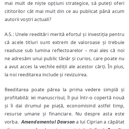
mai mult de niște opțiuni strategice, să puteți oferi
cititorilor cât mai mult din ce au publicat până acum
autorii voștri actuali?
A.S.: Unele reeditări merită efortul și investiția pentru
că acele titluri sunt extrem de valoroase și trebuie
readuse sub lumina reflectoarelor – mai ales că noi
ne adresăm unui public tânăr și curios, care poate nu
a avut acces la vechile ediții ale acestor cărți. În plus,
la noi reeditarea include și revizuirea.
Reeditarea poate părea la prima vedere simplă și
profitabilă: iei manuscrisul, îl pui într-o copertă nouă
și îi dai drumul pe piață, economisind astfel timp,
resurse umane și financiare. Nu despre asta este
vorba.
Amendamentul Dawson
a lui Ciprian a căpătat