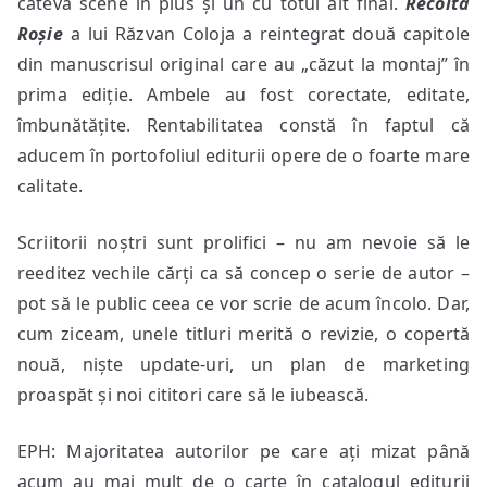
câteva scene în plus și un cu totul alt final.
Recolta
Roșie
a lui Răzvan Coloja a reintegrat două capitole
din manuscrisul original care au „căzut la montaj” în
prima ediție. Ambele au fost corectate, editate,
îmbunătățite. Rentabilitatea constă în faptul că
aducem în portofoliul editurii opere de o foarte mare
calitate.
Scriitorii noștri sunt prolifici – nu am nevoie să le
reeditez vechile cărți ca să concep o serie de autor –
pot să le public ceea ce vor scrie de acum încolo. Dar,
cum ziceam, unele titluri merită o revizie, o copertă
nouă, niște update-uri, un plan de marketing
proaspăt și noi cititori care să le iubească.
EPH: Majoritatea autorilor pe care ați mizat până
acum au mai mult de o carte în catalogul editurii