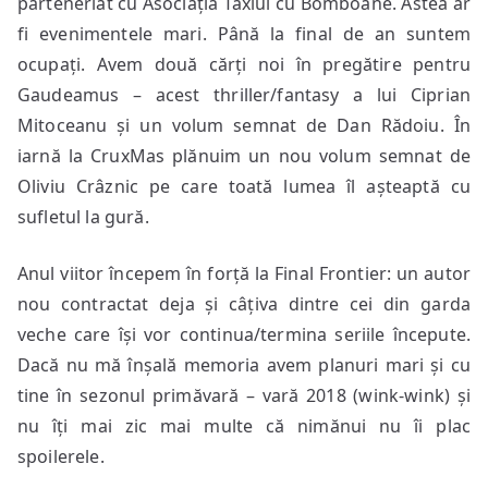
parteneriat cu Asociația Taxiul cu Bomboane. Astea ar
fi evenimentele mari. Până la final de an suntem
ocupați. Avem două cărți noi în pregătire pentru
Gaudeamus – acest thriller/fantasy a lui Ciprian
Mitoceanu și un volum semnat de Dan Rădoiu. În
iarnă la CruxMas plănuim un nou volum semnat de
Oliviu Crâznic pe care toată lumea îl așteaptă cu
sufletul la gură.
Anul viitor începem în forță la Final Frontier: un autor
nou contractat deja și câțiva dintre cei din garda
veche care își vor continua/termina seriile începute.
Dacă nu mă înșală memoria avem planuri mari și cu
tine în sezonul primăvară – vară 2018 (wink-wink) și
nu îți mai zic mai multe că nimănui nu îi plac
spoilerele.