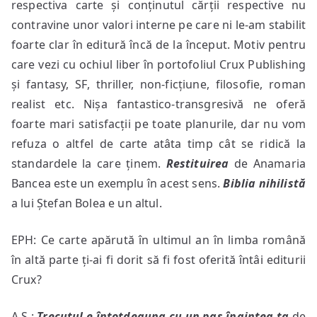
respectiva carte și conținutul cărții respective nu
contravine unor valori interne pe care ni le-am stabilit
foarte clar în editură încă de la început. Motiv pentru
care vezi cu ochiul liber în portofoliul Crux Publishing
și fantasy, SF, thriller, non-ficțiune, filosofie, roman
realist etc. Nișa fantastico-transgresivă ne oferă
foarte mari satisfacții pe toate planurile, dar nu vom
refuza o altfel de carte atâta timp cât se ridică la
standardele la care ținem.
Restituirea
de Anamaria
Bancea este un exemplu în acest sens.
Biblia nihilistă
a lui Ștefan Bolea e un altul.
EPH: Ce carte apărută în ultimul an în limba română
în altă parte ți-ai fi dorit să fi fost oferită întâi editurii
Crux?
A.S.:
Trecutul e întotdeauna cu un pas înaintea ta
de