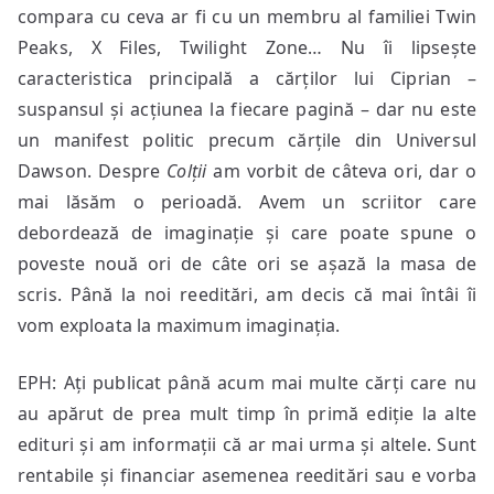
compara cu ceva ar fi cu un membru al familiei Twin
Peaks, X Files, Twilight Zone… Nu îi lipsește
caracteristica principală a cărților lui Ciprian –
suspansul și acțiunea la fiecare pagină – dar nu este
un manifest politic precum cărțile din Universul
Dawson. Despre
Colții
am vorbit de câteva ori, dar o
mai lăsăm o perioadă. Avem un scriitor care
debordează de imaginație și care poate spune o
poveste nouă ori de câte ori se așază la masa de
scris. Până la noi reeditări, am decis că mai întâi îi
vom exploata la maximum imaginația.
EPH: Ați publicat până acum mai multe cărți care nu
au apărut de prea mult timp în primă ediție la alte
edituri și am informații că ar mai urma și altele. Sunt
rentabile și financiar asemenea reeditări sau e vorba