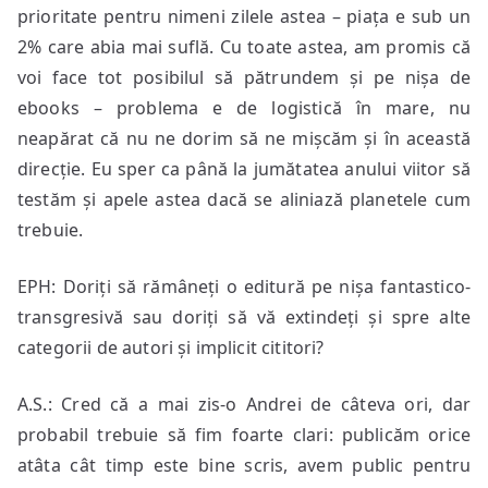
prioritate pentru nimeni zilele astea – piața e sub un
2% care abia mai suflă. Cu toate astea, am promis că
voi face tot posibilul să pătrundem și pe nișa de
ebooks – problema e de logistică în mare, nu
neapărat că nu ne dorim să ne mișcăm și în această
direcție. Eu sper ca până la jumătatea anului viitor să
testăm și apele astea dacă se aliniază planetele cum
trebuie.
EPH: Doriți să rămâneți o editură pe nișa fantastico-
transgresivă sau doriți să vă extindeți și spre alte
categorii de autori și implicit cititori?
A.S.: Cred că a mai zis-o Andrei de câteva ori, dar
probabil trebuie să fim foarte clari: publicăm orice
atâta cât timp este bine scris, avem public pentru