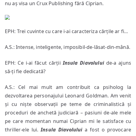
nu aș visa un Crux Publishing fără Ciprian.
EPH: Trei cuvinte cu care i-ai caracteriza cărțile ar fi…
A.S.: Intense, inteligente, imposibil-de-lăsat-din-mână.
EPH: Ce i-ai făcut cărții
Insula Diavolului
de-a ajuns
să-ți fie dedicată?
A.S.: Cel mai mult am contribuit ca psiholog la
dezvoltarea personajului Leonard Goldman. Am venit
și cu niște observații pe teme de criminalistică și
proceduri de anchetă judiciară – pasiuni de-ale mele
pe care momentan numai Ciprian mi le satisface cu
thriller-ele lui.
Insula Diavolului
a fost o provocare