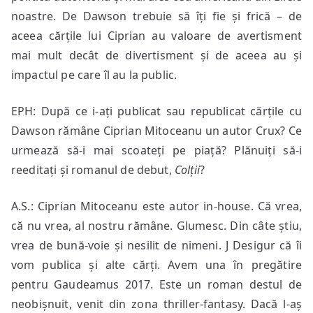
noastre. De Dawson trebuie să îți fie și frică – de
aceea cărțile lui Ciprian au valoare de avertisment
mai mult decât de divertisment și de aceea au și
impactul pe care îl au la public.
EPH: După ce i-ați publicat sau republicat cărțile cu
Dawson rămâne Ciprian Mitoceanu un autor Crux? Ce
urmează să-i mai scoateți pe piață? Plănuiți să-i
reeditați și romanul de debut,
Colții
?
A.S.: Ciprian Mitoceanu este autor in-house. Că vrea,
că nu vrea, al nostru rămâne. Glumesc. Din câte știu,
vrea de bună-voie și nesilit de nimeni. J Desigur că îi
vom publica și alte cărți. Avem una în pregătire
pentru Gaudeamus 2017. Este un roman destul de
neobișnuit, venit din zona thriller-fantasy. Dacă l-aș