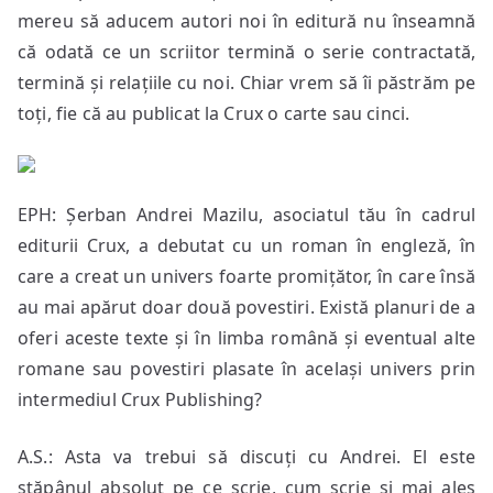
mereu să aducem autori noi în editură nu înseamnă
că odată ce un scriitor termină o serie contractată,
termină și relațiile cu noi. Chiar vrem să îi păstrăm pe
toți, fie că au publicat la Crux o carte sau cinci.
EPH: Șerban Andrei Mazilu, asociatul tău în cadrul
editurii Crux, a debutat cu un roman în engleză, în
care a creat un univers foarte promițător, în care însă
au mai apărut doar două povestiri. Există planuri de a
oferi aceste texte și în limba română și eventual alte
romane sau povestiri plasate în același univers prin
intermediul Crux Publishing?
A.S.: Asta va trebui să discuți cu Andrei. El este
stăpânul absolut pe ce scrie, cum scrie și mai ales