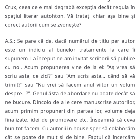
Crux, ceea ce e mai degrabă excepția decât regula în
spațiul literar autohton. Vă tratați chiar așa bine și
corect autorii cum se zvonește?
A.S.: Se pare că da, dacă numărul de titlu per autor
este un indiciu al bunelor tratamente la care îi
supunem. La început ne-am invitat scriitorii să publice
cu noi. Acum propunerea vine de la ei: “Aș vrea să
scriu asta, ce zici?” sau “Am scris asta… când să vă
trimit?” sau “Nu vrei să facem anul viitor un volum
despre…?”. Genul ăsta de abordare nu poate decât să
ne bucure. Dincolo de a le cere manuscrise autorilor,
acum primim propuneri din partea lor, volume deja
finalizate, idei de promovare etc. Înseamnă că ceva
bun tot facem. Cu autorii in-house sper să colaborăm
cât se poate de mult și de bine. Faptul că încercăm