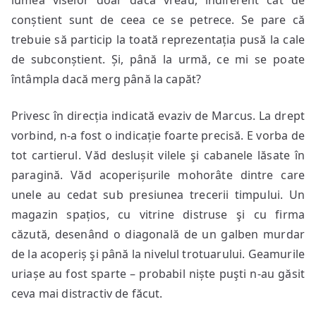
lumea viselor doar dacă vreau, indiferent cât de
conștient sunt de ceea ce se petrece. Se pare că
trebuie să particip la toată reprezentația pusă la cale
de subconștient. Și, până la urmă, ce mi se poate
întâmpla dacă merg până la capăt?
Privesc în direcția indicată evaziv de Marcus. La drept
vorbind, n-a fost o indicație foarte precisă. E vorba de
tot cartierul. Văd deslușit vilele şi cabanele lăsate în
paragină. Văd acoperișurile mohorâte dintre care
unele au cedat sub presiunea trecerii timpului. Un
magazin spațios, cu vitrine distruse şi cu firma
căzută, desenând o diagonală de un galben murdar
de la acoperiș şi până la nivelul trotuarului. Geamurile
uriașe au fost sparte – probabil niște puşti n-au găsit
ceva mai distractiv de făcut.