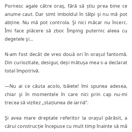
Pornesc agale către oraș, fără să știu prea bine ce
anume caut. Dar simt imboldul în tălpi şi nu mă pot
abține. Nu mă pot controla. Şi nici măcar nu încerc.
Îmi face plăcere să zbor. Împing puternic aleea cu
degetele şi…
N-am fost decât de vreo două ori în orașul fantomă.
Din curiozitate, desigur, deși mătușa mea s-a declarat
total împotrivă.
—Nu ai ce căuta acolo, băiete! îmi spunea adesea,
chiar şi în momentele în care nici prin cap nu-mi
trecea să vizitez „stațiunea de iarnă”.
Şi avea mare dreptate referitor la orașul părăsit, a
cărui construcție începuse cu mult timp înainte să mă