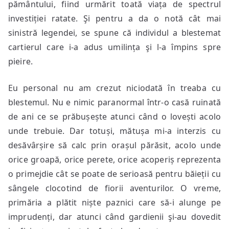
pământului, fiind urmărit toată viața de spectrul
investiției ratate. Şi pentru a da o notă cât mai
sinistră legendei, se spune că individul a blestemat
cartierul care i-a adus umilința şi l-a împins spre
pieire.
Eu personal nu am crezut niciodată în treaba cu
blestemul. Nu e nimic paranormal într-o casă ruinată
de ani ce se prăbușește atunci când o lovești acolo
unde trebuie. Dar totuși, mătușa mi-a interzis cu
desăvârșire să calc prin orașul părăsit, acolo unde
orice groapă, orice perete, orice acoperiș reprezenta
o primejdie cât se poate de serioasă pentru băieții cu
sângele clocotind de fiorii aventurilor. O vreme,
primăria a plătit niște paznici care să-i alunge pe
imprudenți, dar atunci când gardienii şi-au dovedit