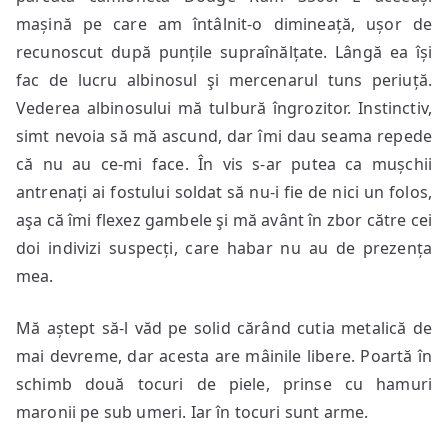
mașină pe care am întâlnit-o dimineață, ușor de
recunoscut după punțile supraînălțate. Lângă ea își
fac de lucru albinosul şi mercenarul tuns periuță.
Vederea albinosului mă tulbură îngrozitor. Instinctiv,
simt nevoia să mă ascund, dar îmi dau seama repede
că nu au ce-mi face. În vis s-ar putea ca mușchii
antrenați ai fostului soldat să nu-i fie de nici un folos,
aşa că îmi flexez gambele şi mă avânt în zbor către cei
doi indivizi suspecți, care habar nu au de prezența
mea.
Mă aștept să-l văd pe solid cărând cutia metalică de
mai devreme, dar acesta are mâinile libere. Poartă în
schimb două tocuri de piele, prinse cu hamuri
maronii pe sub umeri. Iar în tocuri sunt arme.