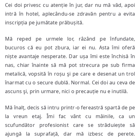
Cei doi privesc cu atenție în jur, dar nu mă văd, apoi
intră în hotel, aplecându-se zdravăn pentru a evita
inscripția pe jumătate prăbușită.
Mă reped pe urmele lor, râzând pe înfundate,
bucuros că eu pot zbura, iar ei nu. Asta îmi oferă
niște avantaje nesperate. Dar ușa îmi este închisă în
nas, chiar înainte să mă pot strecura pe sub firma
metalică, vopsită în roșu şi pe care e desenat un trol
înarmat cu o secure dublă. Normal. Cei doi au ceva de
ascuns şi, prin urmare, nici o precauție nu e inutilă.
Mă înalț, decis să intru printr-o fereastră spartă de pe
la vreun etaj. Îmi fac vânt cu mâinile, ca un
scufundător profesionist care se străduiește să
ajungă la suprafață, dar mă izbesc de perete.