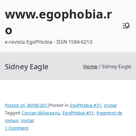
Skip
www.egophobia.r
to
content
o
e-revista EgoPHobia - ISSN 1584-6210
Sidney Eagle
Home
Sidney Eagle
Posted on
30/08/2017
Posted in
EgoPHobia #51
,
invitat
Tagged
Ciprian Mitoceanu
,
EgoPHobia #51
,
fragment de
roman
,
invitat
on
1 Comment
Sidney