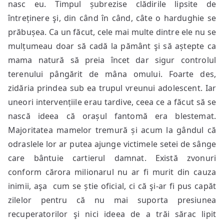
nasc eu. Timpul șubrezise clădirile lipsite de
întreținere şi, din când în când, câte o hardughie se
prăbușea. Ca un făcut, cele mai multe dintre ele nu se
mulțumeau doar să cadă la pământ şi să aștepte ca
mama natură să preia încet dar sigur controlul
terenului pângărit de mâna omului. Foarte des,
zidăria prindea sub ea trupul vreunui adolescent. Iar
uneori intervențiile erau tardive, ceea ce a făcut să se
nască ideea că orașul fantomă era blestemat.
Majoritatea mamelor tremură și acum la gândul că
odraslele lor ar putea ajunge victimele setei de sânge
care bântuie cartierul damnat. Există zvonuri
conform cărora milionarul nu ar fi murit din cauza
inimii, aşa cum se știe oficial, ci că şi-ar fi pus capăt
zilelor pentru că nu mai suporta presiunea
recuperatorilor şi nici ideea de a trăi sărac lipit