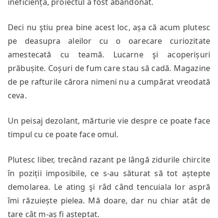
ineficiența, proiectul a fost abandonat.
Deci nu ştiu prea bine acest loc, așa că acum plutesc
pe deasupra aleilor cu o oarecare curiozitate
amestecată cu teamă. Lucarne şi acoperișuri
prăbușite. Coșuri de fum care stau să cadă. Magazine
de pe rafturile cărora nimeni nu a cumpărat vreodată
ceva.
Un peisaj dezolant, mărturie vie despre ce poate face
timpul cu ce poate face omul.
Plutesc liber, trecând razant pe lângă zidurile chircite
în poziții imposibile, ce s-au săturat să tot aștepte
demolarea. Le ating şi râd când tencuiala lor aspră
îmi răzuiește pielea. Mă doare, dar nu chiar atât de
tare cât m-aș fi așteptat.