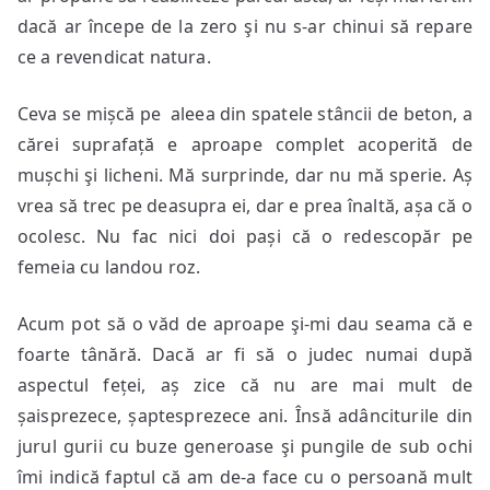
dacă ar începe de la zero şi nu s-ar chinui să repare
ce a revendicat natura.
Ceva se mișcă pe aleea din spatele stâncii de beton, a
cărei suprafață e aproape complet acoperită de
mușchi şi licheni. Mă surprinde, dar nu mă sperie. Aș
vrea să trec pe deasupra ei, dar e prea înaltă, așa că o
ocolesc. Nu fac nici doi pași că o redescopăr pe
femeia cu landou roz.
Acum pot să o văd de aproape şi-mi dau seama că e
foarte tânără. Dacă ar fi să o judec numai după
aspectul feței, aș zice că nu are mai mult de
șaisprezece, șaptesprezece ani. Însă adânciturile din
jurul gurii cu buze generoase şi pungile de sub ochi
îmi indică faptul că am de-a face cu o persoană mult