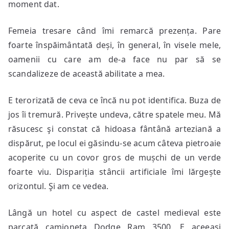
moment dat.
Femeia tresare când îmi remarcă prezența. Pare
foarte înspăimântată deși, în general, în visele mele,
oamenii cu care am de-a face nu par să se
scandalizeze de această abilitate a mea.
E terorizată de ceva ce încă nu pot identifica. Buza de
jos îi tremură. Privește undeva, către spatele meu. Mă
răsucesc şi constat că hidoasa fântână arteziană a
dispărut, pe locul ei găsindu-se acum câteva pietroaie
acoperite cu un covor gros de mușchi de un verde
foarte viu. Dispariția stâncii artificiale îmi lărgește
orizontul. Şi am ce vedea.
Lângă un hotel cu aspect de castel medieval este
parcată camioneta Dodge Ram 3500. E aceeași