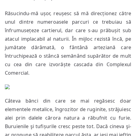
Răsucindu-mă ușor, reușesc să mă direcționez către
unul dintre numeroasele parcuri ce trebuiau să
înfrumusețeze cartierul, dar care s-au prăbușit sub
atacul implacabil al naturii. În mijloc rezistă încă, pe
jumătate dărâmată, o fântână arteziană care
întruchipează o stâncă semănând supărător de mult
cu cea din care izvorăște cascada din Complexul
Comercial.
Câteva bănci din care se mai regăsesc doar
elementele metalice, îngrozitor de ruginite, străjuiesc
alei prin dalele cărora natura a răbufnit cu furie.
Buruienile şi tufișurile cresc peste tot. Dacă cineva şi-
ar propune să reabiliteze parcul ăsta, ar ieși mai ieftin