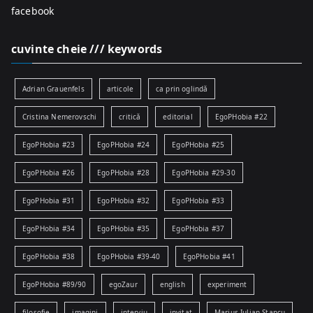
facebook
cuvinte cheie /// keywords
Adrian Grauenfels
articole
ca prin oglindă
Cristina Nemerovschi
critică
editorial
EgoPHobia #22
EgoPHobia #23
EgoPHobia #24
EgoPHobia #25
EgoPHobia #26
EgoPHobia #28
EgoPHobia #29-30
EgoPHobia #31
EgoPHobia #32
EgoPHobia #33
EgoPHobia #34
EgoPHobia #35
EgoPHobia #37
EgoPHobia #38
EgoPHobia #39-40
EgoPHobia #41
EgoPHobia #89/90
egoZaur
english
experiment
filosofie
imagini
interviu
invitat
Marius-Iulian Stancu