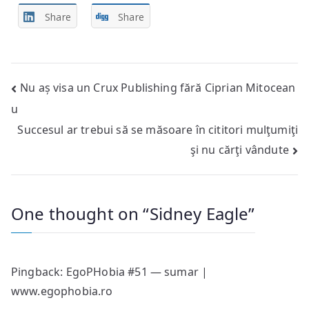
Share
Share
Post
Nu aș visa un Crux Publishing fără Ciprian Mitocean
u
navigation
Succesul ar trebui să se măsoare în cititori mulţumiţi
şi nu cărţi vândute
One thought on “
Sidney Eagle
”
Pingback:
EgoPHobia #51 — sumar |
www.egophobia.ro