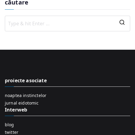
căutare
S
e
a
r
c
h
f
proiecte asociate
o
r
noaptea instinctelor
:
jurnal eidotomic
Interweb
blog
twitter