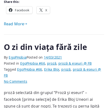
Share this:
Facebook
X
Read More
O zi din viața fără zile
By
EgoPHobia
Posted on
14/03/2021
Posted in
EgoPHobia #66
,
proză
,
proză & eseuri @ FB
Tagged
EgoPHobia #66
,
Erika Bloj
,
proză
,
proză & eseuri @
FB
on
No Comments
O
proză selectată din grupul “Proză şi eseuri” –
zi
facebook [prima selecţie] de Erika Bloj Uneori ai
din
viața
spune că sunt doar nopți. Te trezești cu perna lipită