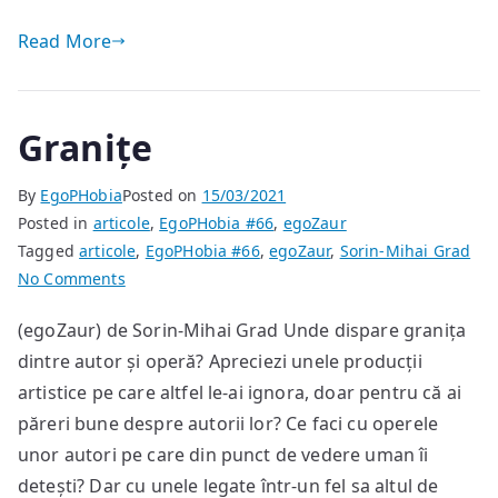
Read More
Granițe
By
EgoPHobia
Posted on
15/03/2021
Posted in
articole
,
EgoPHobia #66
,
egoZaur
Tagged
articole
,
EgoPHobia #66
,
egoZaur
,
Sorin-Mihai Grad
on
No Comments
Granițe
(egoZaur) de Sorin-Mihai Grad Unde dispare granița
dintre autor și operă? Apreciezi unele producții
artistice pe care altfel le-ai ignora, doar pentru că ai
păreri bune despre autorii lor? Ce faci cu operele
unor autori pe care din punct de vedere uman îi
detești? Dar cu unele legate într-un fel sa altul de