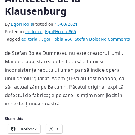
Klausenburg
By
EgoPHobia
Posted on
15/03/2021
Posted in
editorial
,
EgoPHobia #66
on
Tagged
editorial
,
EgoPHobia #66
,
Ștefan Bolea
No Comments
An
de Ștefan Bolea Dumnezeu nu este creatorul lumii.
de
Mai degrabă, starea defectuoasă a lumii și
la
Kl
inconsistența rebutului uman par să indice opera
unui demiurg tarat. Adam și Eva au fost bonobo, ca
să-l actualizăm pe Bakunin. Păcatul originar explică
defectul de fabricație pe care-l simțim nemijlocit în
imperfecțiunea noastră.
Share this:
Facebook
X