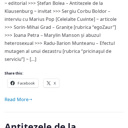
~ editorial >>> Ștefan Bolea – Antitezele de la
#66
Klausenburg ~ invitat >>> Sergiu Corbu Boldor –
—
sumar
interviu cu Marius Pop [Celelalte Cuvinte] ~ articole
>>> Sorin-Mihai Grad – Granițe [rubrica “egoZaur”]
>>> Ioana Petra – Marylin Manson și abuzul
heterosexual >>> Radu-Ilarion Munteanu – Efectul
mutagen al unui dezastru [rubrica “pricinaşul de
serviciu”] ~ […]
Share this:
Facebook
X
Read More
Antitezele de la