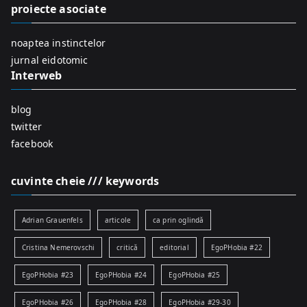
f
proiecte asociate
o
r
noaptea instinctelor
:
jurnal eidotomic
Interweb
blog
twitter
facebook
cuvinte cheie /// keywords
Adrian Grauenfels
articole
ca prin oglindă
Cristina Nemerovschi
critică
editorial
EgoPHobia #22
EgoPHobia #23
EgoPHobia #24
EgoPHobia #25
EgoPHobia #26
EgoPHobia #28
EgoPHobia #29-30