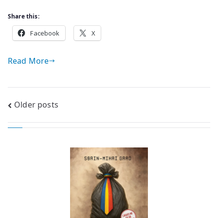
Share this:
Facebook
X
Read More
Posts
Older posts
navigation