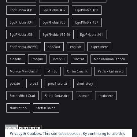
EgoPHobia #31
EgoPHobia #32
EgoPHobia #33
EgoPHobia #34
EgoPHobia #35
EgoPHobia #37
EgoPHobia #38
EgoPHobia #39-40
EgoPHobia #41
EgoPHobia #89/90
egoZaur
english
experiment
filosofie
imagini
interviu
invitat
Marius-Iulian Stancu
Monica Manolachi
MTTLC
Oliviu Crâznic
Patrick Călinescu
poezie
proză
proză scurtă
short story
Sorin-Mihai Grad
Studii fantastice
sumar
traducere
translation
Ștefan Bolea
Privacy & Cookies: This site uses cookies. By continuing to use this