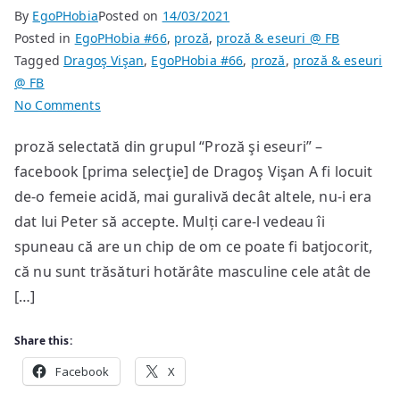
By
EgoPHobia
Posted on
14/03/2021
Posted in
EgoPHobia #66
,
proză
,
proză & eseuri @ FB
Tagged
Dragoş Vişan
,
EgoPHobia #66
,
proză
,
proză & eseuri
@ FB
on
No Comments
Ce-
proză selectată din grupul “Proză şi eseuri” –
o
facebook [prima selecţie] de Dragoş Vişan A fi locuit
fi,
un
de-o femeie acidă, mai guralivă decât altele, nu-i era
bărbat
dat lui Peter să accepte. Mulți care-l vedeau îi
locuit
spuneau că are un chip de om ce poate fi batjocorit,
de-
că nu sunt trăsături hotărâte masculine cele atât de
un
[…]
mort,
ori
Share this:
o
Facebook
moartă
X
ce