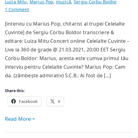
Luiza Mitu
,
Marius Pop
,
muzică
,
Sergiu Corbu Boldor
on
1 Comment
Eu
[interviu cu Marius Pop, chitarist al trupei Celelalte
sper
Cuvinte] de Sergiu Corbu Boldor transcriere &
doar
ca
editare: Luiza Mitu Concert online Celelalte Cuvinte –
venirea
Live la 360 de grade @ 21.03.2021, 20:00 EET Sergiu
mea
Corbu Boldor: Marius, acesta este cumva primul tău
în
interviu pentru Celelalte Cuvinte? Marius Pop: Cam
Celelalte
da. (zâmbește admirativ) S.C.B.: Ai fost de […]
Cuvinte
să
Share this:
fie
Facebook
privită
X
obiectiv
Read More