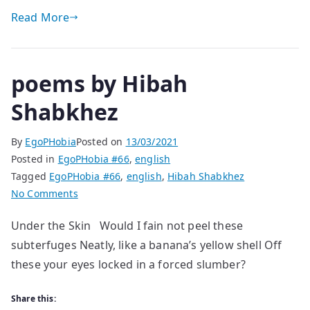
s-
Read More
a
instalat
în
poems by Hibah
el?
Shabkhez
By
EgoPHobia
Posted on
13/03/2021
Posted in
EgoPHobia #66
,
english
Tagged
EgoPHobia #66
,
english
,
Hibah Shabkhez
on
No Comments
poems
Under the Skin Would I fain not peel these
by
subterfuges Neatly, like a banana’s yellow shell Off
Hibah
Shabkhez
these your eyes locked in a forced slumber?
Share this: