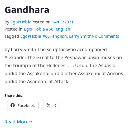
Gandhara
By
EgoPHobia
Posted on
14/03/2021
Posted in
EgoPHobia #66
,
english
on
Tagged
EgoPHobia #66
,
english
,
Larry Smith
No Comments
Gan
by Larry Smith The sculptor who accompanied
Alexander the Great to the Peshawar basin muses on
the triumph of the Hellenes… . Undid the Aspasioi
undid the Assakenoi undid other Assakenoi at Aornos
undid the Asanenoi at Attock
Share this:
Facebook
X
Read More