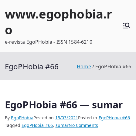
Skip
www.egophobia.r
to
content
o
e-revista EgoPHobia - ISSN 1584-6210
EgoPHobia #66
Home
EgoPHobia #66
EgoPHobia #66 — sumar
By
EgoPHobia
Posted on
15/03/2021
Posted in
EgoPHobia #66
on
Tagged
EgoPHobia #66
,
sumar
No Comments
EgoPHobia