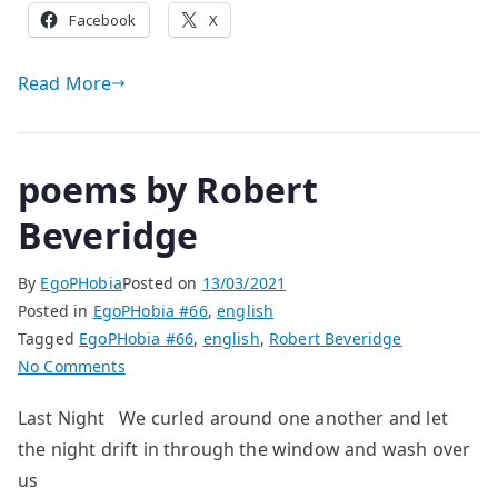
Facebook
X
Read More
poems by Robert
Beveridge
By
EgoPHobia
Posted on
13/03/2021
Posted in
EgoPHobia #66
,
english
Tagged
EgoPHobia #66
,
english
,
Robert Beveridge
on
No Comments
poems
Last Night We curled around one another and let
by
the night drift in through the window and wash over
Robert
Beveridge
us