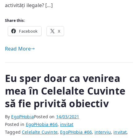
activități ilegale? […]
Share this:
Facebook
X
Read More
Eu sper doar ca venirea
mea în Celelalte Cuvinte
să fie privită obiectiv
By
EgoPHobia
Posted on
14/03/2021
Posted in
EgoPHobia #66
,
invitat
Tagged
Celelalte Cuvinte
,
EgoPHobia #66
,
interviu
,
invitat
,