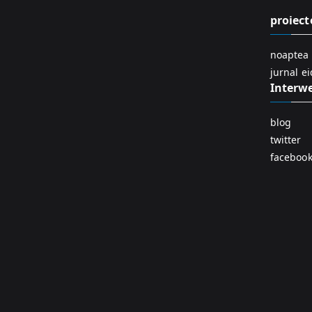
proiect
noaptea 
jurnal e
Interw
blog
twitter
faceboo