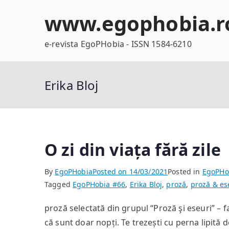
Skip
www.egophobia.r
to
content
e-revista EgoPHobia - ISSN 1584-6210
Erika Bloj
O zi din viața fără zile
By
EgoPHobia
Posted on
14/03/2021
Posted in
EgoPHo
Tagged
EgoPHobia #66
,
Erika Bloj
,
proză
,
proză & es
proză selectată din grupul “Proză şi eseuri” – 
că sunt doar nopți. Te trezești cu perna lipită