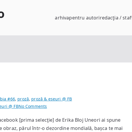
o
arhiva
pentru autori
redacţia / staf
bia #66
,
proză
,
proză & eseuri @ FB
on
euri @ FB
No Comments
O
facebook [prima selecţie] de Erika Bloj Uneori ai spune
zi
 de obraz, părul într-o dezordine mondială, bașca te mai
din