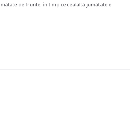
viața
umătate de frunte, în timp ce cealaltă jumătate e
fără
zile