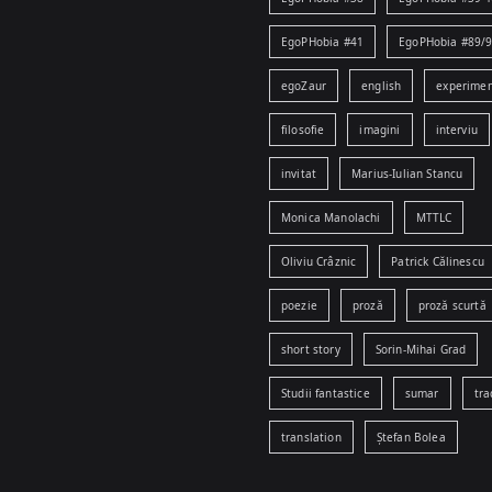
EgoPHobia #41
EgoPHobia #89/
egoZaur
english
experime
filosofie
imagini
interviu
invitat
Marius-Iulian Stancu
Monica Manolachi
MTTLC
Oliviu Crâznic
Patrick Călinescu
poezie
proză
proză scurtă
short story
Sorin-Mihai Grad
Studii fantastice
sumar
tra
translation
Ștefan Bolea