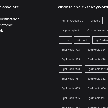
e asociate
cuvinte cheie /// keyword
instinctelor
Adrian Grauenfels
articole
idotomic
eb
ca prin oglindă
Cristina Nemerov
critică
editorial
EgoPHobia
EgoPHobia #23
EgoPHobia #24
k
EgoPHobia #25
EgoPHobia #26
EgoPHobia #28
EgoPHobia #29-3
EgoPHobia #31
EgoPHobia #32
EgoPHobia #33
EgoPHobia #34
EgoPHobia #35
EgoPHobia #37
EgoPHobia #38
EgoPHobia #39-4