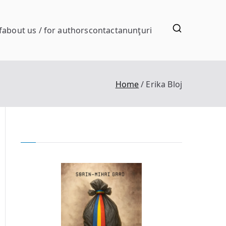
f
about us / for authors
contact
anunţuri
Home
Erika Bloj