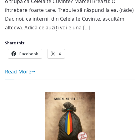
o trupă ca Celelalte Cuvinte? Marcel Breazu: O
cineva
întrebare foarte tare. Trebuie să răspund la ea. (râde)
cum
Dar, noi, ca interni, din Celelalte Cuvinte, ascultăm
să
altceva. Adică ce auziți voi e una […]
asculte
sau
Share this:
cum
Facebook
să
X
nu
asculte
Read More
muzica
noastră