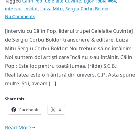
Tagged
Călin Pop
,
Celelalte Cuvinte
,
EgoPHobia #64
,
interviu
,
invitat
,
Luiza Mitu
,
Sergiu Corbu Boldor
on
No Comments
…
[interviu cu Călin Pop, liderul trupei Celelalte Cuvinte]
era
de Sergiu Corbu Boldor transcriere & editare: Luiza
un
fel
Mitu Sergiu Corbu Boldor: Noi trebuie să ne întâlnim.
de
Noi suntem doi artiști care încă nu s-au întâlnit. Călin
târg
Pop.: Este loc pentru toată lumea. (râde) S.C.B.:
de
Realitatea este o frântură din univers. C.P.: Asta spune
veci
multe. Știi, aveam […]
atemporal,
cu
Share this:
personaje
Facebook
din
X
diverse
timpuri
Read More
care