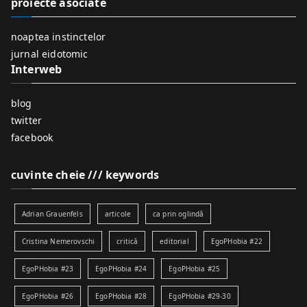
proiecte asociate
o
r
noaptea instinctelor
:
jurnal eidotomic
Interweb
blog
twitter
facebook
cuvinte cheie /// keywords
Adrian Grauenfels
articole
ca prin oglindă
Cristina Nemerovschi
critică
editorial
EgoPHobia #22
EgoPHobia #23
EgoPHobia #24
EgoPHobia #25
EgoPHobia #26
EgoPHobia #28
EgoPHobia #29-30