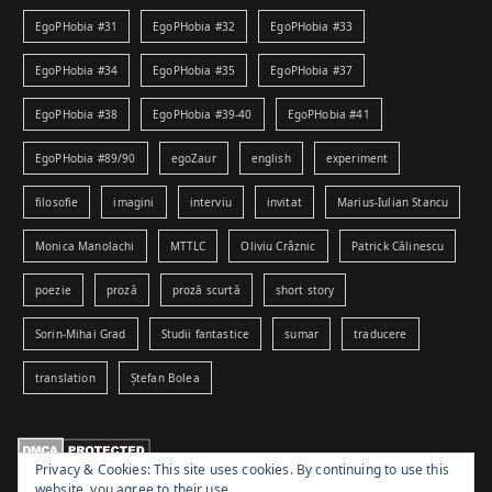
EgoPHobia #31
EgoPHobia #32
EgoPHobia #33
EgoPHobia #34
EgoPHobia #35
EgoPHobia #37
EgoPHobia #38
EgoPHobia #39-40
EgoPHobia #41
EgoPHobia #89/90
egoZaur
english
experiment
filosofie
imagini
interviu
invitat
Marius-Iulian Stancu
Monica Manolachi
MTTLC
Oliviu Crâznic
Patrick Călinescu
poezie
proză
proză scurtă
short story
Sorin-Mihai Grad
Studii fantastice
sumar
traducere
translation
Ștefan Bolea
Privacy & Cookies: This site uses cookies. By continuing to use this
website, you agree to their use.