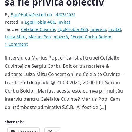
să fie privită obiectiv
By
EgoPHobia
Posted on
14/03/2021
Posted in
EgoPHobia #66
,
invitat
Tagged
Celelalte Cuvinte
,
EgoPHobia #66
,
interviu
,
invitat
,
Luiza Mitu
,
Marius Pop
,
muzică
,
Sergiu Corbu Boldor
on
1 Comment
Eu
[interviu cu Marius Pop, chitarist al trupei Celelalte
sper
Cuvinte] de Sergiu Corbu Boldor transcriere &
doar
ca
editare: Luiza Mitu Concert online Celelalte Cuvinte –
venirea
Live la 360 de grade @ 21.03.2021, 20:00 EET Sergiu
mea
Corbu Boldor: Marius, acesta este cumva primul tău
în
interviu pentru Celelalte Cuvinte? Marius Pop: Cam
Celelalte
da. (zâmbește admirativ) S.C.B.: Ai fost de […]
Cuvinte
să
Share this:
fie