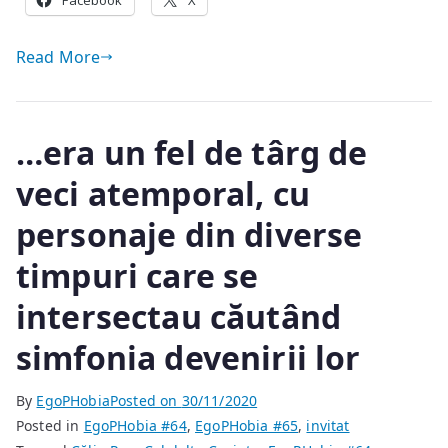
Facebook
privită
X
obiectiv
Read More
…era un fel de târg de
veci atemporal, cu
personaje din diverse
timpuri care se
intersectau căutând
simfonia devenirii lor
By
EgoPHobia
Posted on
30/11/2020
Posted in
EgoPHobia #64
,
EgoPHobia #65
,
invitat