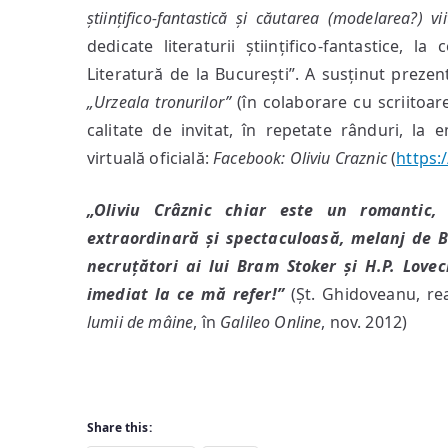
științifico-fantastică și căutarea (modelarea?) vii
dedicate literaturii științifico-fantastice, l
Literatură de la București”. A susținut preze
„Urzeala tronurilor”
(în colaborare cu scriitoare
calitate de invitat, în repetate rânduri, la 
virtuală oficială:
Facebook:
Oliviu Craznic
(
https:
„Oliviu Crâznic chiar este un romantic,
extraordinară și spectaculoasă, melanj de B
necruțători ai lui Bram Stoker și H.P. Lovecr
imediat la ce mă refer!”
(Șt. Ghidoveanu, re
lumii de mâine
, în
Galileo Online
, nov. 2012)
Share this: