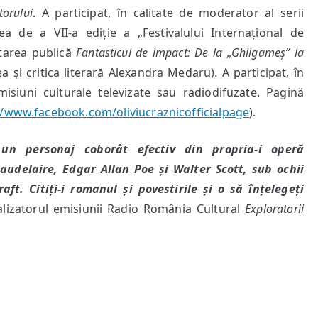
torului
. A participat, în calitate de moderator al serii
a cea de a VII-a ediție a „Festivalului Internațional de
ntarea publică
Fantasticul de impact: De la „Ghilgameș” la
a și critica literară Alexandra Medaru). A participat, în
emisiuni culturale televizate sau radiodifuzate. Pagină
//www.facebook.com/oliviucraznicofficialpage
).
 un personaj coborât efectiv din propria-i operă
audelaire, Edgar Allan Poe și Walter Scott, sub ochii
aft. Citiți-i romanul și povestirile și o să înțelegeți
alizatorul emisiunii Radio România Cultural
Exploratorii