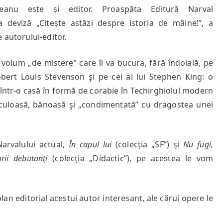
ceanu este și editor. Proaspăta Editură Narval
ta deviză „Citește astăzi despre istoria de mâine!”, a
 autorului-editor.
 volum „de mistere” care îi va bucura, fără îndoială, pe
Robert Louis Stevenson şi pe cei ai lui Stephen King: o
într-o casă în formă de corabie în Techirghiolul modern
iculoasă, bănoasă şi „condimentată” cu dragostea unei
arvalului actual,
În capul lui
(colecția „SF”) și
Nu fugi,
rii debutanţi
(colecția „Didactic”), pe acestea le vom
n editorial acestui autor interesant, ale cărui opere le