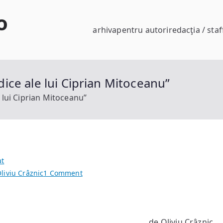
o
arhiva
pentru autori
redacţia / staf
idice ale lui Ciprian Mitoceanu”
e lui Ciprian Mitoceanu”
at
on
liviu Crâznic
1 Comment
„Antiutopia”,
sau
„Profețiile
de Oliviu Crâznic
juridice