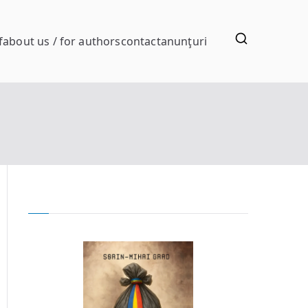
f
about us / for authors
contact
anunţuri