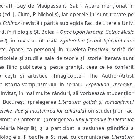
ecraft, Guy de Maupassant, Saki). Apare menționat în
n
(ed. J. Clute, P. Nicholls), iar operele lui sunt tratate pe
e Echinox
(revistă tipărită sub egida Fac. de Litere a Univ.
. în filologie Şt. Bolea –
Once Upon Atrocity. Gothic Music
vel
), în revista culturală
EgoPHobia
(eseul
Sfârșitul care
 etc. Apare, ca personaj, în nuveleta
Ispășirea
, scrisă de
icolele şi studiile sale de teorie şi istorie literară sunt
a fiind publicate şi peste graniţă, ceea ce i-a conferit
icești și artistice „Imagicopter: The Author/Artist
n istoria vampirismului, în serialul
Expedition Unknown
,
 invitat, în mai multe rânduri, să vorbească studenților
in București (prelegerea
Literatura gotică și romantismul
lville, Poe și moștenirea lor culturală
) ori studenților Fac.
 „Dimitrie Cantemir” (prelegerea
Lumi ficționale în literatura
Maria Negrilă), și a participat la sesiunea științifică a
logie și Filosofie a Științei, cu comunicarea
Literatura