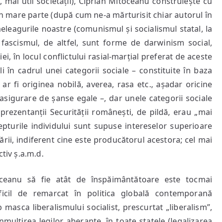
 mai util societății), Ciprian Mitoceanu construiește cu
 în mare parte (după cum ne-a mărturisit chiar autorul în
leagurile noastre (comunismul și socialismul statal, la
i fascismul, de altfel, sunt forme de darwinism social,
ei, în locul conflictului rasial-marțial preferat de aceste
i în cadrul unei categorii sociale – constituite în baza
r fi originea nobilă, averea, rasa etc., așadar oricine
asigurare de șanse egale –, dar unele categorii sociale
prezentanții Securității românești, de pildă, erau „mai
epturile individului sunt supuse intereselor superioare
 țării, indiferent cine este producătorul acestora; cel mai
tiv ș.a.m.d.
oceanu să fie atât de înspăimântătoare este tocmai
ficil de remarcat în politica globală contemporană
 masca liberalismului socialist, prescurtat „liberalism”,
nmulțirea legilor aberante, în toate statele (legalizarea