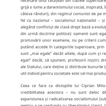
necesare unui cetățean din clasele superioare,
grijă o lume a darwinismului social, inspirată,
câteva rânduri), din regimul comunist de pe me
fel ca nazismul – socialismul naționalist – ș
alegând conflictul de clasă drept bază a evoluți
din urmă doctrine politice): oamenii sunt egal
promovării unor examene, nu pe criterii cum a
putând accede în categoriile superioare, prin 
sunt „mai egale” decât altele, după cum și re
egali” decât, să spunem, profesorii noștri; dr
ale Statului, care deține și distribuie bunurile
util individ pentru societate este cel mai produc
Ceea ce face ca distopiile lui Ciprian Mit
credibilitatea acestora – nu sunt deloc di
expansiunea și radicalizarea socialismului (sub
pentru a se confunda cu liberalismul clasic), î