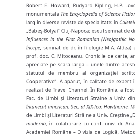
Robert E. Howard, Rudyard Kipling, H.P. Lov
monumentala
The Encyclopedia of Science Fictio
larg în diverse reviste de specialitate: în
Caietel
„Babeş-Bolyai” Cluj-Napoca; eseul semnat de drd
Influences in the First Romanian (Neo)gothic No
începe
, semnat de dr. în filologie M.A. Aldea)
prof. doc. C. Mitoceanu. Cronicile de carte, art
apreciate pe scară largă – unele dintre aceste
statutul de membru al organizației scriitor
Cooperative”. A apărut, în calitate de expert î
realizat de Travel Channel. În România, a fost
Fac. de Limbi și Literaturi Străine a Univ. d
întunecat american. Sec. al XIX-lea: Hawthorne, Me
de Limbi și Literaturi Străine a Univ. Creștine
modernă
, în colaborare cu conf. univ. dr. Ana-
Academiei Române – Divizia de Logică, Metodo