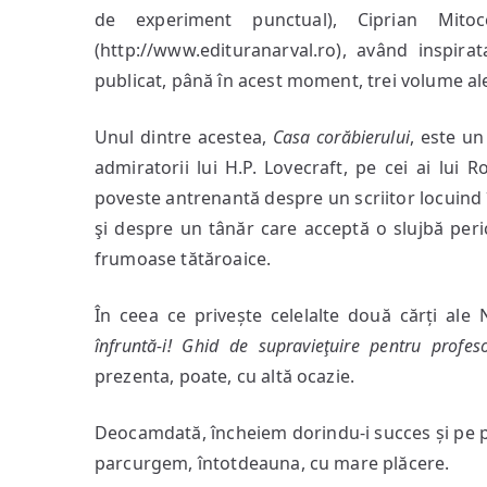
de experiment punctual), Ciprian Mito
(http://www.edituranarval.ro), având inspira
publicat, până în acest moment, trei volume ale
Unul dintre acestea,
Casa corăbierului
, este un
admiratorii lui H.P. Lovecraft, pe cei ai lui 
poveste antrenantă despre un scriitor locuind 
şi despre un tânăr care acceptă o slujbă per
frumoase tătăroaice.
În ceea ce privește celelalte două cărți ale N
înfruntă-i! Ghid de supravieţuire pentru profeso
prezenta, poate, cu altă ocazie.
Deocamdată, încheiem dorindu-i succes și pe pla
parcurgem, întotdeauna, cu mare plăcere.