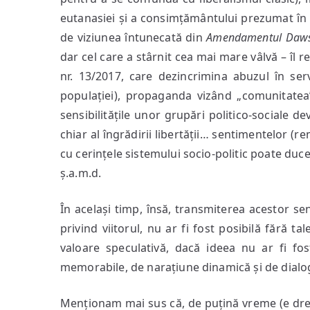
eutanasiei și a consimțământului prezumat în
de viziunea întunecată din
Amendamentul Daw
dar cel care a stârnit cea mai mare vâlvă – î
nr. 13/2017, care dezincrimina abuzul în ser
populației), propaganda vizând „comunitatea” 
sensibilitățile unor grupări politico-sociale de
chiar al îngrădirii libertății… sentimentelor 
cu cerințele sistemului socio-politic poate duce
ș.a.m.d.
În același timp, însă, transmiterea acestor sen
privind viitorul, nu ar fi fost posibilă fără ta
valoare speculativă, dacă ideea nu ar fi fo
memorabile, de narațiune dinamică și de dialo
Menționam mai sus că, de puțină vreme (e drept