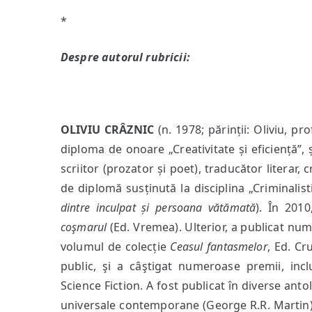
*
Despre autorul rubricii:
OLIVIU CRÂZNIC
(n. 1978; părinții: Oliviu, pr
diploma de onoare „Creativitate și eficiență”, 
scriitor (prozator și poet), traducător literar, cr
de diplomă susținută la disciplina „Criminalisti
dintre inculpat și persoana vătămată
). În 201
coşmarul
(Ed. Vremea).
Ulterior, a publicat nu
volumul de colecție
Ceasul fantasmelor
, Ed. Cr
public, şi a câştigat numeroase premii, in
Science Fiction. A fost publicat în diverse anto
universale contemporane (George R.R. Martin)