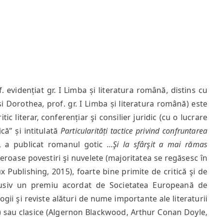
of. evidențiat gr. I Limba și literatura română, distins cu
și Dorothea, prof. gr. I Limba și literatura română) este
itic literar, conferențiar şi consilier juridic (cu o lucrare
că” și intitulată
Particularități tactice privind confruntarea
0, a publicat romanul gotic
…Şi la sfârşit a mai rămas
meroase povestiri şi nuvelete (majoritatea se regăsesc în
ux Publishing, 2015), foarte bine primite de critică şi de
clusiv un premiu acordat de Societatea Europeană de
logii şi reviste alături de nume importante ale literaturii
 sau clasice (Algernon Blackwood, Arthur Conan Doyle,