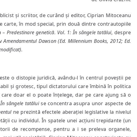
ale
icist și scriitor, de curând și editor, Ciprian Mitoceanu
lui
Ciprian
 carte, în mod special, prin două dintre contrautopiile
Mitoceanu”
n
–
Predestinare genetică. Vol. 1: În sângele tatălui
, despre
iv
Amendamentul Dawson
(Ed. Millennium Books, 2012; Ed.
 modificat)
.
este o distopie juridică, avându-l în centrul poveștii pe
 și grotesc, tipul dictatorului care îmbină în politica
e care doar el o poate înțelege, dar pe care ajung să o
,
În sângele tatălui
se concentra asupra unor aspecte de
entul
ne prezintă efectele aberației legislative la nivelul
tății cu individul. În spatele unei acțiuni trepidante (un
ătorii de recompense, pentru a i se preleva organele,