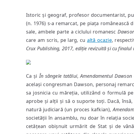
Istoric și geograf, profesor documentarist, publ
(n. 1976) s-a remarcat, pe piața românească de
sale, ambele parte a ciclului romanesc
Dawso
care am scris, pe larg, cu
altă ocazie
, respect
Crux Publishing, 2017, ediție revizuită și cu finalul
Ca și
În sângele tatălui
,
Amendamentul Dawson
același congresman Dawson, personaj remarcabil
sa josnicia cu măreția, utilizând o formulă p
aprobe și alții și să o suporte toți. Dacă, însă
natură judiciară (un proces kafkian),
Amendam
societății în ansamblu, nu doar în relația socie
cetățean obișnuit urmărit de Stat și de vân