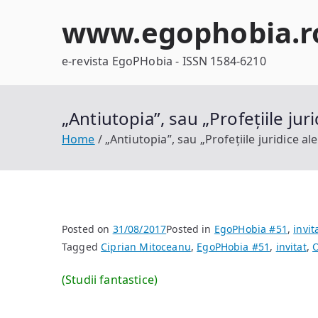
Skip
www.egophobia.r
to
content
e-revista EgoPHobia - ISSN 1584-6210
„Antiutopia”, sau „Profețiile jur
Home
„Antiutopia”, sau „Profețiile juridice al
Posted on
31/08/2017
Posted in
EgoPHobia #51
,
invit
Tagged
Ciprian Mitoceanu
,
EgoPHobia #51
,
invitat
,
O
(Studii fantastice)