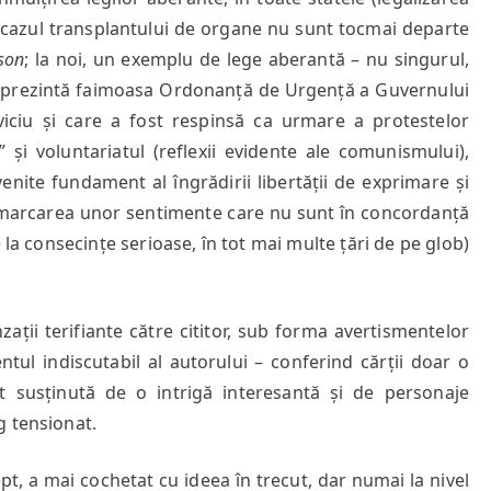
 cazul transplantului de organe nu sunt tocmai departe
son
; la noi, un exemplu de lege aberantă – nu singurul,
l reprezintă faimoasa Ordonanță de Urgență a Guvernului
viciu și care a fost respinsă ca urmare a protestelor
și voluntariatul (reflexii evidente ale comunismului),
venite fundament al îngrădirii libertății de exprimare și
(remarcarea unor sentimente care nu sunt în concordanță
 la consecințe serioase, în tot mai multe țări de pe glob)
zații terifiante către cititor, sub forma avertismentelor
lentul indiscutabil al autorului – conferind cărții doar o
st susținută de o intrigă interesantă și de personaje
g tensionat.
, a mai cochetat cu ideea în trecut, dar numai la nivel