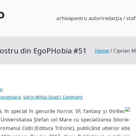
o
arhiva
pentru autori
redacţia / staf
nostru din EgoPHobia #51
Home
Ciprian M
at
on
rezentare
,
Sorin-Mihai Grad
1 Comment
Ciprian
ă, în special în genurile horror,
SF, fantasy și thriller.
Mitoceanu
Universitatea Ştefan cel Mare cu specializarea Istorie-
—
invitatul
cu romanul
Colții
(Editura Tritonic), publicând ulterior alte
nostru