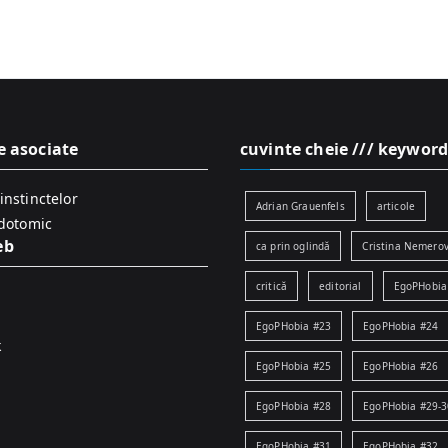
e asociate
cuvinte cheie /// keyword
instinctelor
Adrian Grauenfels
articole
idotomic
eb
ca prin oglindă
Cristina Nemerov
critică
editorial
EgoPHobia
EgoPHobia #23
EgoPHobia #24
k
EgoPHobia #25
EgoPHobia #26
EgoPHobia #28
EgoPHobia #29-3
EgoPHobia #31
EgoPHobia #32