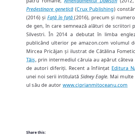
patru romane,
Amendamentul Dawson
(2012, 
Predestinare genetică
(
Crux Publishing
) constâ
(2016) și
Față în față
(2016), precum și numeroa
de gen, în care semnează alături de scriitor
Silvestri. În 2014 a debutat în limba engl
publicând ulterior pe amazon.com volumul d
Mircea Pricăjan și ilustrat de Cătălina Fometic
Tăiș
, prin intermediul căruia au apărut câtev
de autori diferiți. Recent a înființat
Editura N
unei noi serii intitulată
Sidney Eagle.
Mai multe d
ul său de autor
www.ciprianmitoceanu.com
Share this: