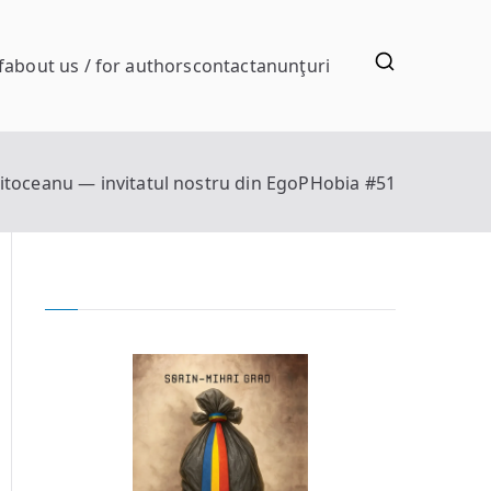
f
about us / for authors
contact
anunţuri
itoceanu — invitatul nostru din EgoPHobia #51