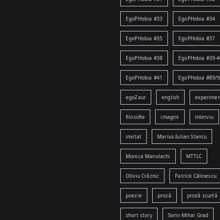
EgoPHobia #33
EgoPHobia #34
EgoPHobia #35
EgoPHobia #37
EgoPHobia #38
EgoPHobia #39-4
EgoPHobia #41
EgoPHobia #89/
egoZaur
english
experime
filosofie
imagini
interviu
invitat
Marius-Iulian Stancu
Monica Manolachi
MTTLC
Oliviu Crâznic
Patrick Călinescu
poezie
proză
proză scurtă
short story
Sorin-Mihai Grad