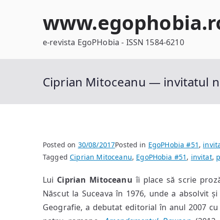
Skip
www.egophobia.r
to
content
e-revista EgoPHobia - ISSN 1584-6210
Ciprian Mitoceanu — invitatul 
Posted on
30/08/2017
Posted in
EgoPHobia #51
,
invit
Tagged
Ciprian Mitoceanu
,
EgoPHobia #51
,
invitat
,
p
Lui
Ciprian Mitoceanu
îi place să scrie proz
Născut la Suceava în 1976, unde a absolvit și 
Geografie, a debutat editorial în anul 2007 