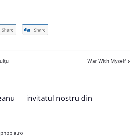
Share
Share
ulţu
War With Myself
eanu — invitatul nostru din
phobia.ro