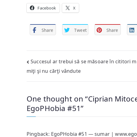
Facebook
X
Share
Tweet
Share
Post
Succesul ar trebui să se măsoare în cititori m
miţi şi nu cărţi vândute
navigation
One thought on “
Ciprian Mitoc
EgoPHobia #51
”
Pingback:
EgoPHobia #51 — sumar | www.ego