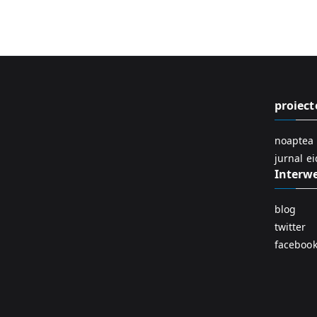
proiect
noaptea 
jurnal e
Interw
blog
twitter
faceboo