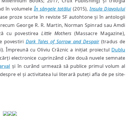
Millennium Books; 2017, Crux Publishing) și trilogia
din
nd în volumele
În sângele tatălui
(2015),
Insula Diavolului
EgoPHobia
se proze scurte în reviste SF autohtone și în antologii
#51
i precum George R. R. Martin, Norman Spinrad sau Amdi
eză cu povestirea
Little Mothers
(Massacre Magazine),
e povestiri
Dark Tales of Sorrow and Despair
(tradus de
i). Împreună cu Oliviu Crâznic a inițiat proiectul
Dublu
a cărți electronice cuprinzând câte două nuvele semnate
arval
și în curând urmează să publice primul volum al
espre el și activitatea lui literară puteți afla de pe site-