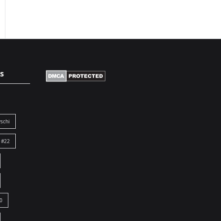
s
schi
 #22
0