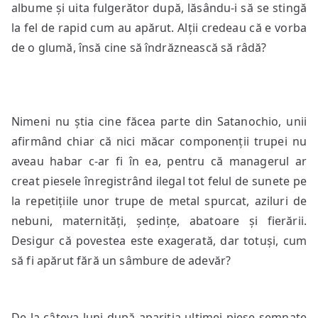
albume și uita fulgerător după, lăsându-i să se stingă
la fel de rapid cum au apărut. Alții credeau că e vorba
de o glumă, însă cine să îndrăznească să râdă?
Nimeni nu știa cine făcea parte din Satanochio, unii
afirmând chiar că nici măcar componenții trupei nu
aveau habar c-ar fi în ea, pentru că managerul ar
creat piesele înregistrând ilegal tot felul de sunete pe
la repetițiile unor trupe de metal spurcat, aziluri de
nebuni, maternități, ședințe, abatoare și fierării.
Desigur că povestea este exagerată, dar totuși, cum
să fi apărut fără un sâmbure de adevăr?
De la câteva luni după apariția ultimei piese semnate