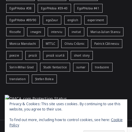
EgoPHobia #38
EgoPHobia #39-40
EgoPHobia #41
EgoPHobia #89/90
egoZaur
english
experiment
filosofie
imagini
interviu
invitat
Marius-Iulian Stancu
Monica Manolachi
MTTLC
Oliviu Crâznic
Patrick Călinescu
poezie
proză
proză scurtă
short story
Sorin-Mihai Grad
Studii fantastice
sumar
traducere
translation
Ștefan Bolea
Privacy & Cookies: This site uses cookies. By continuing to use this
website, you agree to their use.
To find out more, including how to control cookies, see here:
Cookie
Policy
Copyright © 2026
www.egophobia.ro
. Powered by
Zakra
and