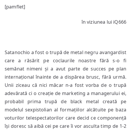
Cum
[pamflet]
a
aderat
în viziunea lui iQ666
IV
@
Satanochio
Satanochio a fost o trupă de metal negru avangardist
care a răsărit pe coclaurile noastre fără s-o fi
semănat nimeni și a avut parte de succes pe plan
internațional înainte de a dispărea brusc, fără urmă.
Unii ziceau că nici măcar n-a fost vorba de o trupă
adevărată ci o creație de marketing a managerului ei,
probabil prima trupă de black metal creată pe
modelul sexpistolian al formațiilor alcătuite pe baza
voturilor telespectatorilor care decid ce componență
își doresc să aibă cei pe care îi vor asculta timp de 1-2