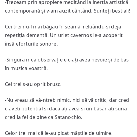
-Treceam prin apropiere meditând la inerția artistică
contemporană și v-am auzit cântând. Sunteți bestiali!
Cei trei nu-l mai băgau în seamă, reluându-și deja
repetiția dementă. Un urlet cavernos le-a acoperit
însă eforturile sonore.
-Singura mea observație e c-ați avea nevoie și de bas
în muzica voastră.
Cei trei s-au oprit brusc.
-Nu vreau să vă-ntreb nimic, nici să vă critic, dar cred
c-aveți potential și dacă ați avea și un băsar ați suna
cred la fel de bine ca Satanochio.
Celor trei mai că le-au picat măștile de uimire.