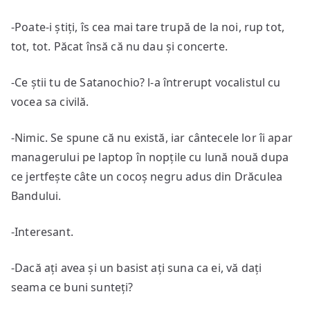
-Poate-i știți, îs cea mai tare trupă de la noi, rup tot,
tot, tot. Păcat însă că nu dau și concerte.
-Ce știi tu de Satanochio? l-a întrerupt vocalistul cu
vocea sa civilă.
-Nimic. Se spune că nu există, iar cântecele lor îi apar
managerului pe laptop în nopțile cu lună nouă dupa
ce jertfește câte un cocoș negru adus din Drăculea
Bandului.
-Interesant.
-Dacă ați avea și un basist ați suna ca ei, vă dați
seama ce buni sunteți?