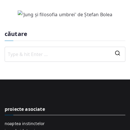
căutare
S
e
a
r
c
h
f
proiecte asociate
o
r
noaptea instinctelor