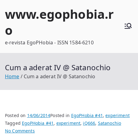
Skip
www.egophobia.r
to
content
o
e-revista EgoPHobia - ISSN 1584-6210
Cum a aderat IV @ Satanochio
Home
Cum a aderat IV @ Satanochio
Posted on
14/06/2014
Posted in
EgoPHobia #41
,
experiment
Tagged
EgoPHobia #41
,
experiment
,
iQ666
,
Satanochio
on
No Comments