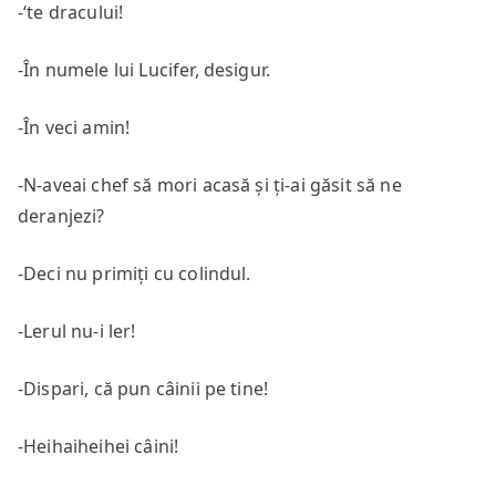
-‘te dracului!
-În numele lui Lucifer, desigur.
-În veci amin!
-N-aveai chef să mori acasă și ți-ai găsit să ne
deranjezi?
-Deci nu primiți cu colindul.
-Lerul nu-i ler!
-Dispari, că pun câinii pe tine!
-Heihaiheihei câini!