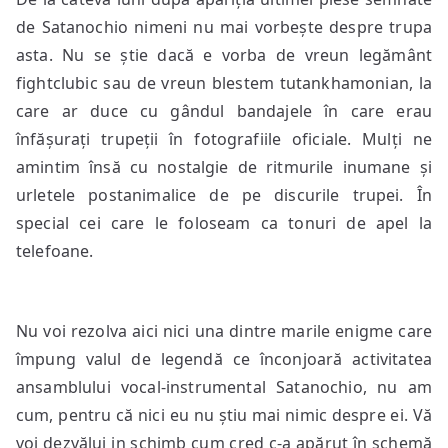
de Satanochio nimeni nu mai vorbește despre trupa
asta. Nu se știe dacă e vorba de vreun legământ
fightclubic sau de vreun blestem tutankhamonian, la
care ar duce cu gândul bandajele în care erau
înfășurați trupeții în fotografiile oficiale. Mulți ne
amintim însă cu nostalgie de ritmurile inumane și
urletele postanimalice de pe discurile trupei. În
special cei care le foloseam ca tonuri de apel la
telefoane.
Nu voi rezolva aici nici una dintre marile enigme care
împung valul de legendă ce înconjoară activitatea
ansamblului vocal-instrumental Satanochio, nu am
cum, pentru că nici eu nu știu mai nimic despre ei. Vă
voi dezvălui in schimb cum cred c-a apărut în schemă