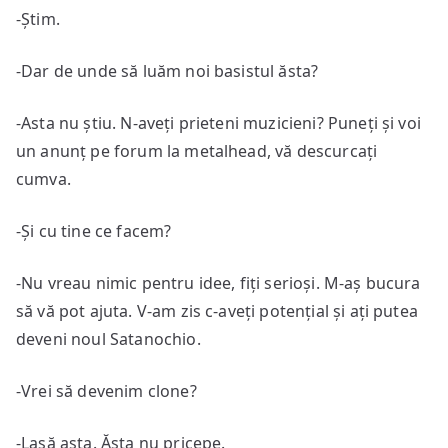
-Știm.
-Dar de unde să luăm noi basistul ăsta?
-Asta nu știu. N-aveți prieteni muzicieni? Puneți și voi
un anunț pe forum la metalhead, vă descurcați
cumva.
-Și cu tine ce facem?
-Nu vreau nimic pentru idee, fiți serioși. M-aș bucura
să vă pot ajuta. V-am zis c-aveți potențial și ați putea
deveni noul Satanochio.
-Vrei să devenim clone?
-Lasă asta. Ăsta nu pricepe.