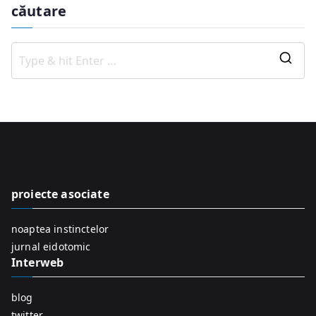
căutare
S
e
a
r
c
h
f
proiecte asociate
o
r
noaptea instinctelor
:
jurnal eidotomic
Interweb
blog
twitter