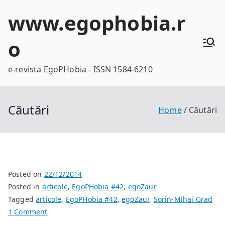
Skip
www.egophobia.r
to
content
o
e-revista EgoPHobia - ISSN 1584-6210
Căutări
Home
Căutări
Posted on
22/12/2014
Posted in
articole
,
EgoPHobia #42
,
egoZaur
Tagged
articole
,
EgoPHobia #42
,
egoZaur
,
Sorin-Mihai Grad
on
1 Comment
Căutări