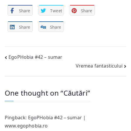
Share
Tweet
Share
Share
Share
Post
EgoPHobia #42 – sumar
Vremea fantasticului
navigation
One thought on “
Căutări
”
Pingback:
EgoPHobia #42 – sumar |
www.egophobia.ro