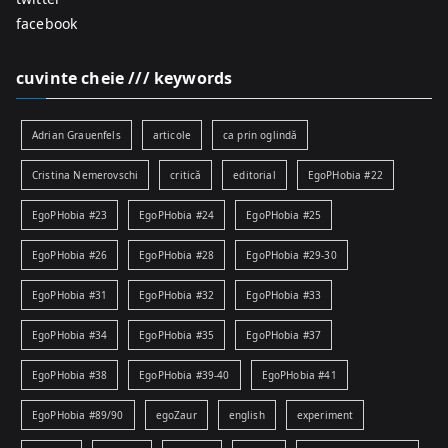
facebook
cuvinte cheie /// keywords
Adrian Grauenfels
articole
ca prin oglindă
Cristina Nemerovschi
critică
editorial
EgoPHobia #22
EgoPHobia #23
EgoPHobia #24
EgoPHobia #25
EgoPHobia #26
EgoPHobia #28
EgoPHobia #29-30
EgoPHobia #31
EgoPHobia #32
EgoPHobia #33
EgoPHobia #34
EgoPHobia #35
EgoPHobia #37
EgoPHobia #38
EgoPHobia #39-40
EgoPHobia #41
EgoPHobia #89/90
egoZaur
english
experiment