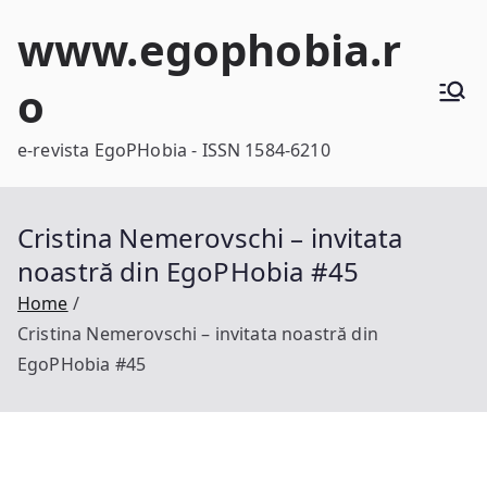
Skip
www.egophobia.r
to
content
o
e-revista EgoPHobia - ISSN 1584-6210
Cristina Nemerovschi – invitata
noastră din EgoPHobia #45
Home
Cristina Nemerovschi – invitata noastră din
EgoPHobia #45