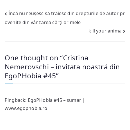
Post
Încă nu reușesc să trăiesc din drepturile de autor pr
ovenite din vânzarea cărților mele
navigation
kill your anima
One thought on “
Cristina
Nemerovschi – invitata noastră din
EgoPHobia #45
”
Pingback:
EgoPHobia #45 – sumar |
www.egophobia.ro