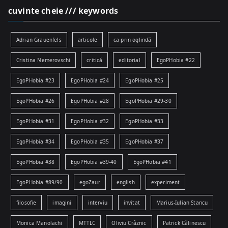
cuvinte cheie /// keywords
Adrian Grauenfels
articole
ca prin oglindă
Cristina Nemerovschi
critică
editorial
EgoPHobia #22
EgoPHobia #23
EgoPHobia #24
EgoPHobia #25
EgoPHobia #26
EgoPHobia #28
EgoPHobia #29-30
EgoPHobia #31
EgoPHobia #32
EgoPHobia #33
EgoPHobia #34
EgoPHobia #35
EgoPHobia #37
EgoPHobia #38
EgoPHobia #39-40
EgoPHobia #41
EgoPHobia #89/90
egoZaur
english
experiment
filosofie
imagini
interviu
invitat
Marius-Iulian Stancu
Monica Manolachi
MTTLC
Oliviu Crâznic
Patrick Călinescu