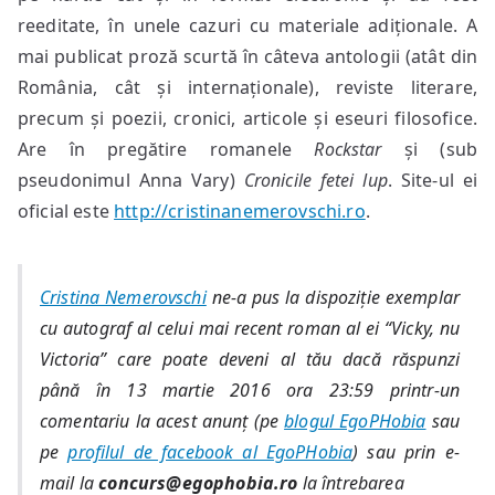
reeditate, în unele cazuri cu materiale adiționale. A
mai publicat proză scurtă în câteva antologii (atât din
România, cât și internaționale), reviste literare,
precum și poezii, cronici, articole și eseuri filosofice.
Are în pregătire romanele
Rockstar
și (sub
pseudonimul Anna Vary)
Cronicile fetei lup
. Site-ul ei
oficial este
http://cristinanemerovschi.ro
.
Cristina Nemerovschi
ne-a pus la dispoziție exemplar
cu autograf al celui mai recent roman al ei “Vicky, nu
Victoria” care poate deveni al tău dacă răspunzi
până în 13 martie 2016 ora 23:59 printr-un
comentariu la acest anunț (pe
blogul EgoPHobia
sau
pe
profilul de facebook al EgoPHobia
) sau prin e-
mail la
concurs@egophobia.ro
la întrebarea