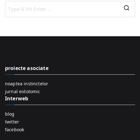
S
e
a
r
c
h
f
proiecte asociate
o
r
noaptea instinctelor
:
jurnal eidotomic
Interweb
blog
twitter
facebook