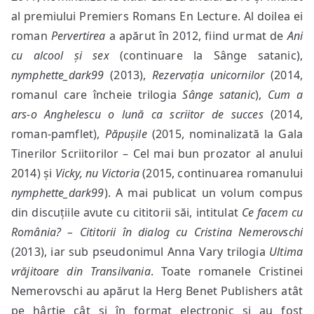
al premiului Premiers Romans En Lecture. Al doilea ei
roman
Pervertirea
a apărut în 2012, fiind urmat de
Ani
cu alcool și sex
(continuare la Sânge satanic),
nymphette_dark99
(2013),
Rezervația unicornilor
(2014,
romanul care încheie trilogia
Sânge satanic
),
Cum a
ars-o Anghelescu o lună ca scriitor de succes
(2014,
roman-pamflet),
Păpușile
(2015, nominalizată la Gala
Tinerilor Scriitorilor – Cel mai bun prozator al anului
2014) și
Vicky, nu Victoria
(2015, continuarea romanului
nymphette_dark99
). A mai publicat un volum compus
din discuțiile avute cu cititorii săi, intitulat
Ce facem cu
România? – Cititorii în dialog cu Cristina Nemerovschi
(2013), iar sub pseudonimul Anna Vary trilogia
Ultima
vrăjitoare din Transilvania
. Toate romanele Cristinei
Nemerovschi au apărut la Herg Benet Publishers atât
pe hârtie cât și în format electronic și au fost