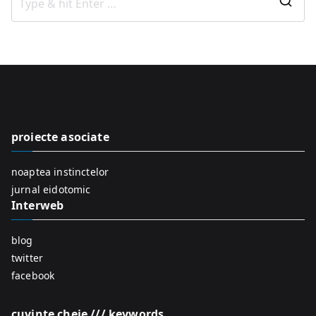
S
e
a
r
c
h
f
proiecte asociate
o
r
noaptea instinctelor
:
jurnal eidotomic
Interweb
blog
twitter
facebook
cuvinte cheie /// keywords