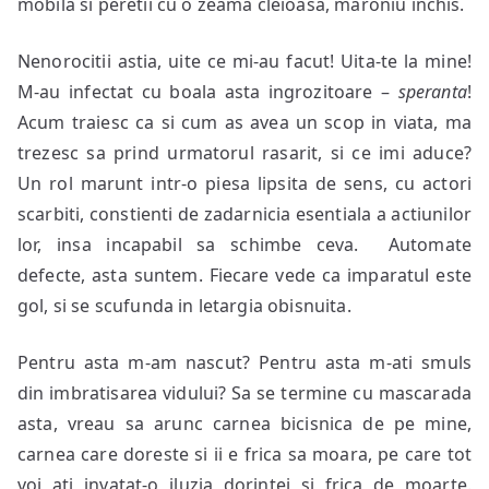
mobila si peretii cu o zeama cleioasa, maroniu inchis.
Nenorocitii astia, uite ce mi-au facut! Uita-te la mine!
M-au infectat cu boala asta ingrozitoare –
speranta
!
Acum traiesc ca si cum as avea un scop in viata, ma
trezesc sa prind urmatorul rasarit, si ce imi aduce?
Un rol marunt intr-o piesa lipsita de sens, cu actori
scarbiti, constienti de zadarnicia esentiala a actiunilor
lor, insa incapabil sa schimbe ceva. Automate
defecte, asta suntem. Fiecare vede ca imparatul este
gol, si se scufunda in letargia obisnuita.
Pentru asta m-am nascut? Pentru asta m-ati smuls
din imbratisarea vidului? Sa se termine cu mascarada
asta, vreau sa arunc carnea bicisnica de pe mine,
carnea care doreste si ii e frica sa moara, pe care tot
voi ati invatat-o iluzia dorintei si frica de moarte.