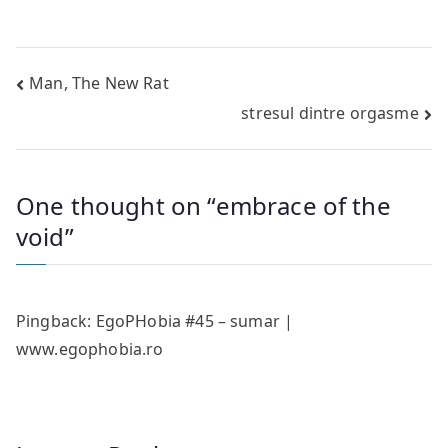
Post
Man, The New Rat
stresul dintre orgasme
navigation
One thought on “
embrace of the
void
”
Pingback:
EgoPHobia #45 – sumar |
www.egophobia.ro