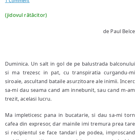
on
1 Comment
embrace
(jidovul rătăcitor)
of
the
de Paul Belce
void
Duminica. Un salt in gol de pe balustrada balconului
si ma trezesc in pat, cu transpiratia curgandu-mi
siroaie, ascultand bataile asurzitoare ale inimii. Incerc
sa-mi dau seama cand am innebunit, sau cand m-am
trezit, acelasi lucru.
Ma impleticesc pana in bucatarie, si dau sa-mi torn
cafea din expresor, dar mainile imi tremura prea tare
si recipientul se face tandari pe podea, improscand