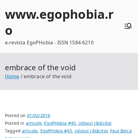
Skip
www.egophobia.r
to
content
o
e-revista EgoPHobia - ISSN 1584-6210
embrace of the void
Home
embrace of the void
Posted on
01/02/2016
Posted in
articole
,
EgoPHobia #45
,
jidovul rătăcitor
Tagged
articole
,
EgoPHobia #45
,
jidovul rătăcitor
,
Paul Belce