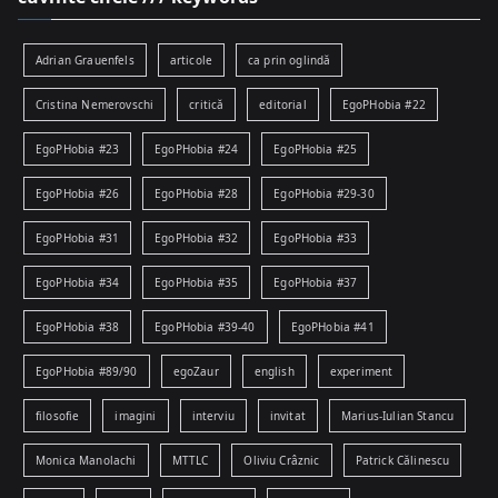
Adrian Grauenfels
articole
ca prin oglindă
Cristina Nemerovschi
critică
editorial
EgoPHobia #22
EgoPHobia #23
EgoPHobia #24
EgoPHobia #25
EgoPHobia #26
EgoPHobia #28
EgoPHobia #29-30
EgoPHobia #31
EgoPHobia #32
EgoPHobia #33
EgoPHobia #34
EgoPHobia #35
EgoPHobia #37
EgoPHobia #38
EgoPHobia #39-40
EgoPHobia #41
EgoPHobia #89/90
egoZaur
english
experiment
filosofie
imagini
interviu
invitat
Marius-Iulian Stancu
Monica Manolachi
MTTLC
Oliviu Crâznic
Patrick Călinescu