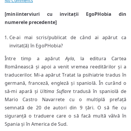
on
No Comments
miniinterviu
[miniinterviuri cu invitații EgoPHobia din
cu
numerele precedente]
Gelu
Vlaşin
Ce-ai mai scris/publicat de când ai apărut ca
invitat(ă) în EgoPHobia?
Între timp a apărut
Ayla
, la editura Cartea
Românească și apoi a venit vremea reeditărilor și a
traducerilor. Mi-a apărut Tratat la psihiatrie tradus în
germană, franceză, engleză și spaniolă. În curând o
să-mi apară și
Ultima Suflare
tradusă în spaniolă de
Mario Castro Navarrete cu o multiplă prefață
semnată de 20 de autori din 9 țări. O să fie cu
siguranță o traduere care o să facă multă vâlvă în
Spania și în America de Sud.