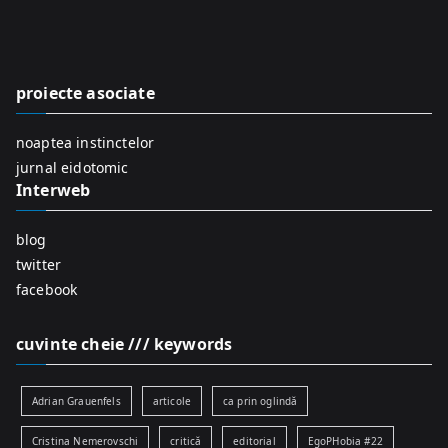
r
c
h
f
proiecte asociate
o
r
noaptea instinctelor
:
jurnal eidotomic
Interweb
blog
twitter
facebook
cuvinte cheie /// keywords
Adrian Grauenfels
articole
ca prin oglindă
Cristina Nemerovschi
critică
editorial
EgoPHobia #22