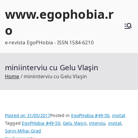
Skip
www.egophobia.r
to
content
o
e-revista EgoPHobia - ISSN 1584-6210
miniinterviu cu Gelu Vlaşin
Home
miniinterviu cu Gelu Vlaşin
Posted on
31/05/2017
Posted in
EgoPHobia #49-50
,
invitat
Tagged
EgoPHobia #49-50
,
Gelu Vlaşin
,
interviu
,
invitat
,
Sorin-Mihai Grad