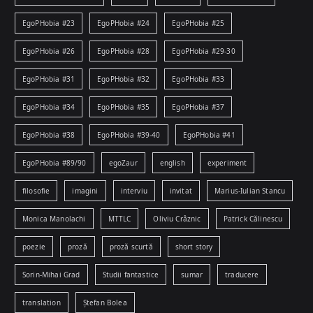
EgoPHobia #23
EgoPHobia #24
EgoPHobia #25
EgoPHobia #26
EgoPHobia #28
EgoPHobia #29-30
EgoPHobia #31
EgoPHobia #32
EgoPHobia #33
EgoPHobia #34
EgoPHobia #35
EgoPHobia #37
EgoPHobia #38
EgoPHobia #39-40
EgoPHobia #41
EgoPHobia #89/90
egoZaur
english
experiment
filosofie
imagini
interviu
invitat
Marius-Iulian Stancu
Monica Manolachi
MTTLC
Oliviu Crâznic
Patrick Călinescu
poezie
proză
proză scurtă
short story
Sorin-Mihai Grad
Studii fantastice
sumar
traducere
translation
Ștefan Bolea