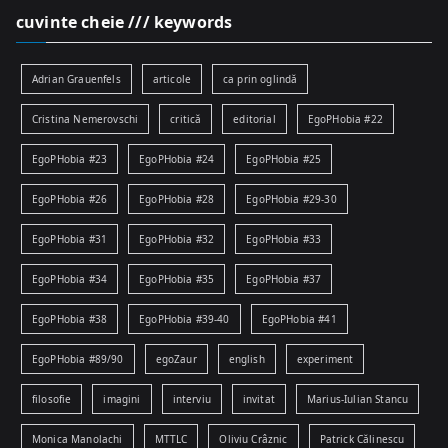
cuvinte cheie /// keywords
Adrian Grauenfels
articole
ca prin oglindă
Cristina Nemerovschi
critică
editorial
EgoPHobia #22
EgoPHobia #23
EgoPHobia #24
EgoPHobia #25
EgoPHobia #26
EgoPHobia #28
EgoPHobia #29-30
EgoPHobia #31
EgoPHobia #32
EgoPHobia #33
EgoPHobia #34
EgoPHobia #35
EgoPHobia #37
EgoPHobia #38
EgoPHobia #39-40
EgoPHobia #41
EgoPHobia #89/90
egoZaur
english
experiment
filosofie
imagini
interviu
invitat
Marius-Iulian Stancu
Monica Manolachi
MTTLC
Oliviu Crâznic
Patrick Călinescu