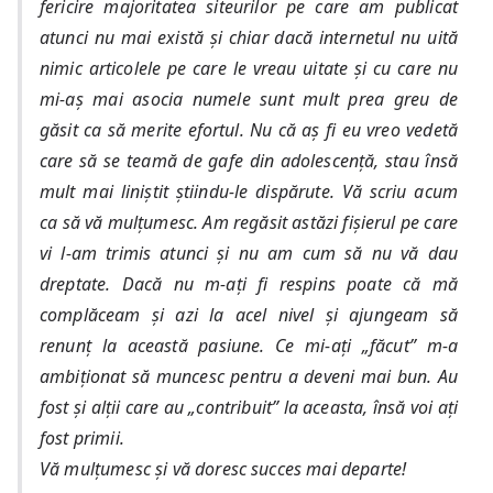
fericire majoritatea siteurilor pe care am publicat
atunci nu mai există și chiar dacă internetul nu uită
nimic articolele pe care le vreau uitate și cu care nu
mi-aș mai asocia numele sunt mult prea greu de
găsit ca să merite efortul. Nu că aș fi eu vreo vedetă
care să se teamă de gafe din adolescență, stau însă
mult mai liniștit știindu-le dispărute. Vă scriu acum
ca să vă mulțumesc. Am regăsit astăzi fișierul pe care
vi l-am trimis atunci și nu am cum să nu vă dau
dreptate. Dacă nu m-ați fi respins poate că mă
complăceam și azi la acel nivel și ajungeam să
renunț la această pasiune. Ce mi-ați „făcut” m-a
ambiționat să muncesc pentru a deveni mai bun. Au
fost și alții care au „contribuit” la aceasta, însă voi ați
fost primii.
Vă mulțumesc și vă doresc succes mai departe!