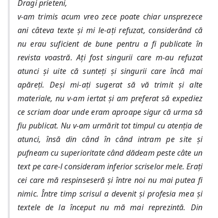
Dragi prieteni,
v-am trimis acum vreo zece poate chiar unsprezece
ani câteva texte și mi le-ați refuzat, considerând că
nu erau suficient de bune pentru a fi publicate în
revista voastră. Ați fost singurii care m-au refuzat
atunci și uite că sunteți și singurii care încă mai
apăreți. Deși mi-ați sugerat să vă trimit și alte
materiale, nu v-am iertat și am preferat să expediez
ce scriam doar unde eram aproape sigur că urma să
fiu publicat. Nu v-am urmărit tot timpul cu atenția de
atunci, însă din când în când intram pe site și
pufneam cu superioritate când dădeam peste câte un
text pe care-l consideram inferior scriselor mele. Erați
cei care mă respinseseră și între noi nu mai putea fi
nimic. Între timp scrisul a devenit și profesia mea și
textele de la început nu mă mai reprezintă. Din