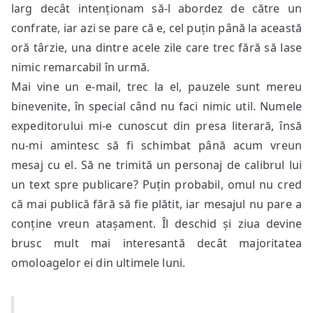
larg decât intenționam să-l abordez de către un
confrate, iar azi se pare că e, cel puțin până la această
oră târzie, una dintre acele zile care trec fără să lase
nimic remarcabil în urmă.
Mai vine un e-mail, trec la el, pauzele sunt mereu
binevenite, în special când nu faci nimic util. Numele
expeditorului mi-e cunoscut din presa literară, însă
nu-mi amintesc să fi schimbat până acum vreun
mesaj cu el. Să ne trimită un personaj de calibrul lui
un text spre publicare? Puțin probabil, omul nu cred
că mai publică fără să fie plătit, iar mesajul nu pare a
conține vreun atașament. Îl deschid și ziua devine
brusc mult mai interesantă decât majoritatea
omoloagelor ei din ultimele luni.