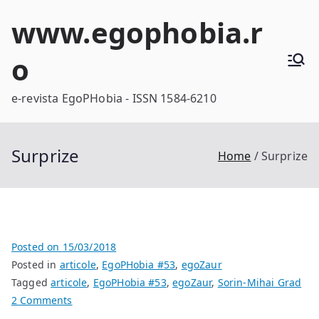
Skip
www.egophobia.r
to
content
o
e-revista EgoPHobia - ISSN 1584-6210
Surprize
Home
Surprize
Posted on
15/03/2018
Posted in
articole
,
EgoPHobia #53
,
egoZaur
Tagged
articole
,
EgoPHobia #53
,
egoZaur
,
Sorin-Mihai Grad
on
2 Comments
Surprize