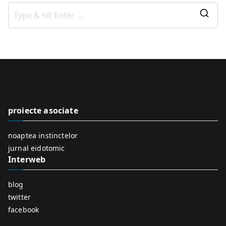
S
e
a
r
c
h
f
proiecte asociate
o
r
noaptea instinctelor
:
jurnal eidotomic
Interweb
blog
twitter
facebook