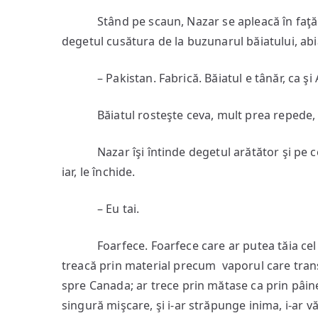
Stând pe scaun, Nazar se apleacă în faţă şi 
degetul cusătura de la buzunarul băiatului, abi
– Pakistan. Fabrică. Băiatul e tânăr, ca şi 
Băiatul rosteşte ceva, mult prea repede, r
Nazar îşi întinde degetul arătător şi pe cel 
iar, le închide.
– Eu tai.
Foarfece. Foarfece care ar putea tăia cel m
treacă prin material precum vaporul care trans
spre Canada; ar trece prin mătase ca prin pâin
singură mişcare, şi i-ar străpunge inima, i-ar v