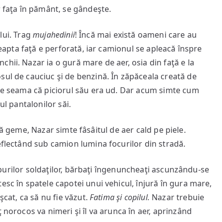
r faţa în pământ, se gândeşte.
ui. Trag
mujahedinii
! Încă mai există oameni care au
dreapta faţă e perforată, iar camionul se apleacă înspre
hii. Nazar ia o gură mare de aer, osia din faţă e la
sul de cauciuc şi de benzină. În zăpăceala creată de
use seama că piciorul său era ud. Dar acum simte cum
ul pantalonilor săi.
geme, Nazar simte fâsâitul de aer cald pe piele.
eflectând sub camion lumina focurilor din stradă.
ilor soldaţilor, bărbaţi îngenuncheaţi ascunzându-se
esc în spatele capotei unui vehicul, înjură în gura mare,
şcat, ca să nu fie văzut.
Fatima
şi copilul.
Nazar trebuie
 norocos va nimeri şi îl va arunca în aer, aprinzând