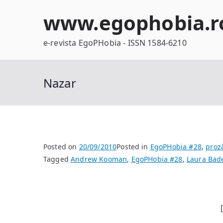
Skip
www.egophobia.r
to
content
e-revista EgoPHobia - ISSN 1584-6210
Nazar
Posted on
20/09/2010
Posted in
EgoPHobia #28
,
proz
Tagged
Andrew Kooman
,
EgoPHobia #28
,
Laura Bad