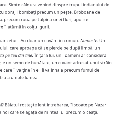
re. Simte căldura venind dinspre trupul indianului de
i, cu obrajii bombaţi precum un peşte. Broboane de
sc precum roua pe tulpina unei flori, apoi se
îi atârnă în colţul gurii.
nzeturi. Au doar un cuvânt în comun.
Namaste.
Un
âtului, care aproape că se pierde pe după limbă; un
tă pe zeii din tine.
În ţara lui, unii oameni ar considera
ar, e un semn de bunătate, un cuvânt adresat unui străin
 care îl va ţine în el, îl va inhala precum fumul de
entru a umple lumea.
Băiatul rosteşte lent întrebarea, îl scoate pe Nazar
me noi care se agaţă de mintea lui precum o ceaţă.