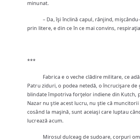
minunat.
– Da, îşi înclină capul, rânjind, mişcându-l d
prin litere, e din ce în ce mai convins, respiraţi
***
Fabrica e o veche clădire militare, ce adăpo
Patru ziduri, o podea netedă, o încrucişare de 
blindate împotriva forţelor indiene din Kutch, p
Nazar nu ştie acest lucru, nu ştie că muncitorii
cosând la maşină, sunt aceiaşi care luptau când
lucrează acum.
Mirosul dulceag de sudoare, corpuri omeneş