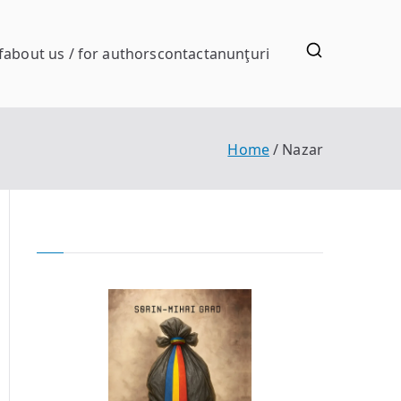
f
about us / for authors
contact
anunţuri
Home
Nazar