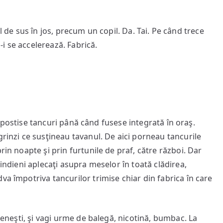
e sus în jos, precum un copil. Da. Tai. Pe când trece
a-i se accelerează. Fabrică.
stise tancuri până când fusese integrată în oraş.
grinzi ce susţineau tavanul. De aici porneau tancurile
rin noapte şi prin furtunile de praf, către război. Dar
 indieni aplecaţi asupra meselor în toată clădirea,
va împotriva tancurilor trimise chiar din fabrica în care
ti, şi vagi urme de balegă, nicotină, bumbac. La