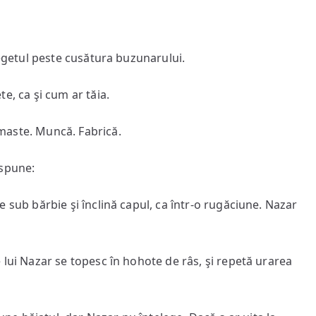
getul peste cusătura buzunarului.
 ca şi cum ar tăia.
ste. Muncă. Fabrică.
spune:
b bărbie şi înclină capul, ca într-o rugăciune. Nazar
i Nazar se topesc în hohote de râs, şi repetă urarea