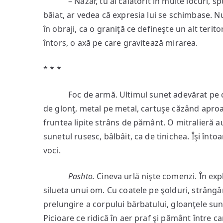
– Nazar, tu ai călătorit în multe locuri, spun
băiat, ar vedea că expresia lui se schimbase. N
în obraji, ca o graniţă ce defineşte un alt teri
întors, o axă pe care gravitează mirarea.
* * *
Foc de armă. Ultimul sunet adevărat pe care 
de glonţ, metal pe metal, cartuşe căzând aproa
fruntea lipite strâns de pământ. O mitralieră 
sunetul rusesc, bâlbâit, ca de tinichea. Îşi înt
voci.
Pashto.
Cineva urlă nişte comenzi. În exp
silueta unui om. Cu coatele pe şolduri, strâng
prelungire a corpului bărbatului, gloanţele sun
Picioare ce ridică în aer praf şi pământ între c