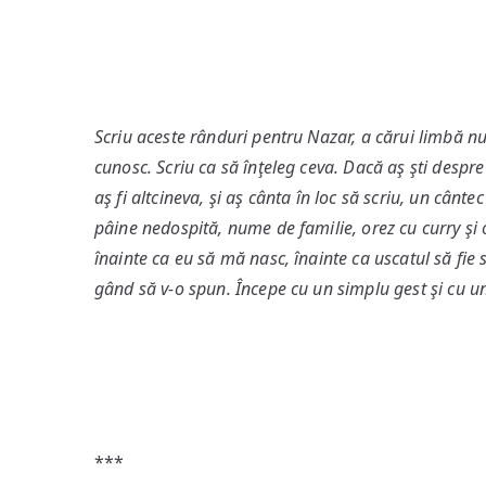
Scriu aceste rânduri pentru Nazar, a cărui limbă nu 
cunosc. Scriu ca să înţeleg ceva. Dacă aş şti despre
aş fi altcineva, şi aş cânta în loc să scriu, un cânt
pâine nedospită, nume de familie, orez cu curry şi o
înainte ca eu să mă nasc, înainte ca uscatul să fie 
gând să v-o spun. Începe cu un simplu gest şi cu un
***