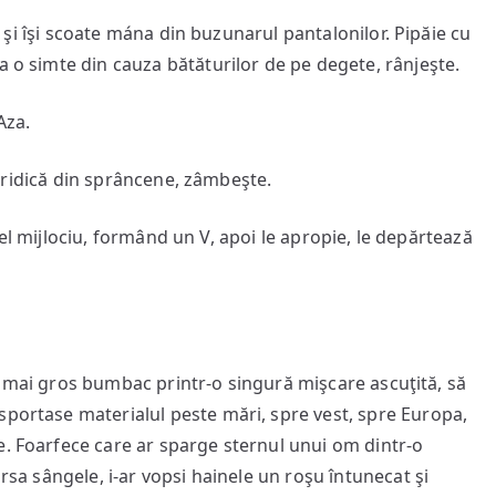
îşi scoate mána din buzunarul pantalonilor. Pipăie cu
a o simte din cauza bătăturilor de pe degete, rânjeşte.
Aza.
idică din sprâncene, zâmbeşte.
mijlociu, formând un V, apoi le apropie, le depărtează
ai gros bumbac printr-o singură mişcare ascuţită, să
portase materialul peste mări, spre vest, spre Europa,
e. Foarfece care ar sparge sternul unui om dintr-o
ărsa sângele, i-ar vopsi hainele un roşu întunecat şi