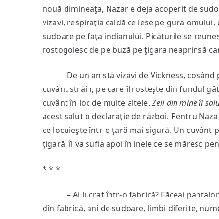
nouă dimineaţa, Nazar e deja acoperit de sudoa
vizavi, respiraţia caldă ce iese pe gura omulu
sudoare pe faţa indianului. Picăturile se reune
rostogolesc de pe buză pe ţigara neaprinsă care 
De un an stă vizavi de Vickness, cosând pâ
cuvânt străin, pe care îl rosteşte din fundul g
cuvânt în loc de multe altele.
Zeii din mine îi salu
acest salut o declaraţie de război. Pentru Naz
ce locuieşte într-o ţară mai sigură. Un cuvânt pe
ţigară, îl va sufla apoi în inele ce se măresc p
* * *
– Ai lucrat într-o fabrică? Făceai pantaloni? 
din fabrică, ani de sudoare, limbi diferite, nu