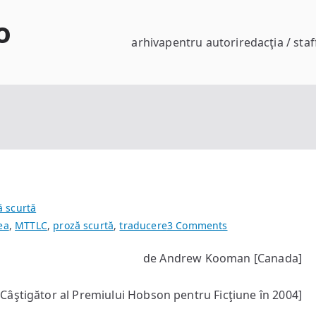
o
arhiva
pentru autori
redacţia / staf
ă scurtă
on
ea
,
MTTLC
,
proză scurtă
,
traducere
3 Comments
Nazar
de Andrew Kooman [Canada]
[Câştigător al Premiului Hobson pentru Ficţiune în 2004]