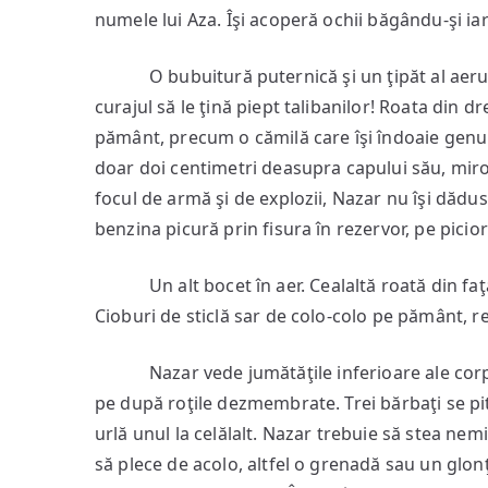
numele lui Aza. Îşi acoperă ochii băgându-şi ia
O bubuitură puternică şi un ţipăt al aerul
curajul să le ţină piept talibanilor! Roata din 
pământ, precum o cămilă care îşi îndoaie genunc
doar doi centimetri deasupra capului său, miro
focul de armă şi de explozii, Nazar nu îşi dăd
benzina picură prin fisura în rezervor, pe picior
Un alt bocet în aer. Cealaltă roată din faţă 
Cioburi de sticlă sar de colo-colo pe pământ, r
Nazar vede jumătăţile inferioare ale corpur
pe după roţile dezmembrate. Trei bărbaţi se pit
urlă unul la celălalt. Nazar trebuie să stea nemi
să plece de acolo, altfel o grenadă sau un glonţ