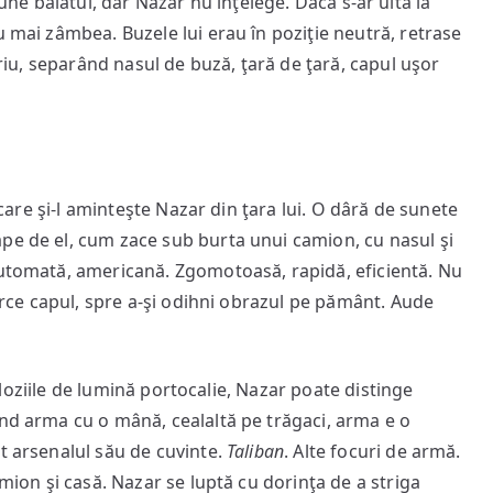
e băiatul, dar Nazar nu înţelege. Dacă s-ar uita la
u mai zâmbea. Buzele lui erau în poziţie neutră, retrase
toriu, separând nasul de buză, ţară de ţară, capul uşor
şi-l aminteşte Nazar din ţara lui. O dâră de sunete
pe de el, cum zace sub burta unui camion, cu nasul şi
automată, americană. Zgomotoasă, rapidă, eficientă. Nu
oarce capul, spre a-şi odihni obrazul pe pământ. Aude
loziile de lumină portocalie, Nazar poate distinge
ând arma cu o mână, cealaltă pe trăgaci, arma e o
t arsenalul său de cuvinte.
Taliban
. Alte focuri de armă.
amion şi casă. Nazar se luptă cu dorinţa de a striga