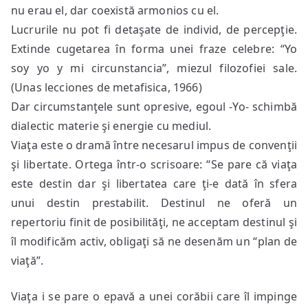
nu erau el, dar coexistă armonios cu el.
Lucrurile nu pot fi detaşate de individ, de percepţie.
Extinde cugetarea în forma unei fraze celebre: “Yo
soy yo y mi circunstancia”, miezul filozofiei sale.
(Unas lecciones de metafisica, 1966)
Dar circumstanţele sunt opresive, egoul -Yo- schimbă
dialectic materie şi energie cu mediul.
Viaţa este o dramă între necesarul impus de convenţii
şi libertate. Ortega într-o scrisoare: “Se pare că viaţa
este destin dar şi libertatea care ţi-e dată în sfera
unui destin prestabilit. Destinul ne oferă un
repertoriu finit de posibilităţi, ne acceptam destinul şi
îl modificăm activ, obligaţi să ne desenăm un “plan de
viaţă”.
Viaţa i se pare o epavă a unei corăbii care îl impinge