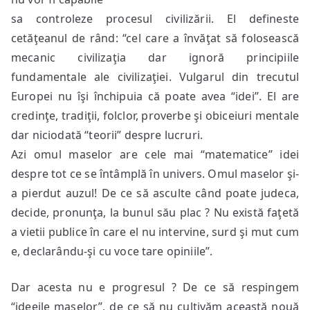
sa controleze procesul civilizării. El defineste
cetăţeanul de rând: “cel care a învăţat să folosească
mecanic civilizaţia dar ignoră principiile
fundamentale ale civilizaţiei. Vulgarul din trecutul
Europei nu îşi închipuia că poate avea “idei”. El are
credinţe, tradiţii, folclor, proverbe şi obiceiuri mentale
dar niciodată “teorii” despre lucruri.
Azi omul maselor are cele mai “matematice” idei
despre tot ce se întâmplă în univers. Omul maselor şi-
a pierdut auzul! De ce să asculte când poate judeca,
decide, pronunţa, la bunul său plac ? Nu există faţetă
a vietii publice în care el nu intervine, surd şi mut cum
e, declarându-şi cu voce tare opiniile”.
Dar acesta nu e progresul ? De ce să respingem
“ideeile maselor”, de ce să nu cultivăm această nouă