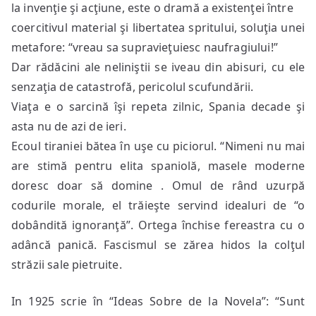
la invenţie şi acţiune, este o dramă a existenţei între
coercitivul material şi libertatea spritului, soluţia unei
metafore: “vreau sa supravieţuiesc naufragiului!”
Dar rădăcini ale neliniştii se iveau din abisuri, cu ele
senzaţia de catastrofă, pericolul scufundării.
Viaţa e o sarcină îşi repeta zilnic, Spania decade şi
asta nu de azi de ieri.
Ecoul tiraniei bătea în uşe cu piciorul. “Nimeni nu mai
are stimă pentru elita spaniolă, masele moderne
doresc doar să domine . Omul de rând uzurpă
codurile morale, el trăieşte servind idealuri de “o
dobândită ignoranţă”. Ortega închise fereastra cu o
adâncă panică. Fascismul se zărea hidos la colţul
străzii sale pietruite.
In 1925 scrie în “Ideas Sobre de la Novela”: “Sunt