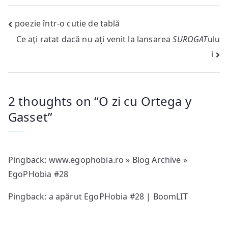
Post
poezie într-o cutie de tablă
Ce aţi ratat dacă nu aţi venit la lansarea
SUROGAT
ulu
navigation
i
2 thoughts on “
O zi cu Ortega y
Gasset
”
Pingback:
www.egophobia.ro » Blog Archive »
EgoPHobia #28
Pingback: a apărut EgoPHobia #28 | BoomLIT