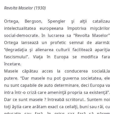
Revolta Maselor (1930)
Ortega, Bergson, Spengler şi alţii catalizau
intelectualitatea europeeana împotriva mişcărilor
social-democrate. In lucrarea sa “Revolta Maselor”
Ortega lansează un profetic semnal de alarmă:
“degradaţia şi alienarea culturii facilitează apariţia
fascismului”. Viaţa în Europa se modifica fara
încetare.
Masele căpătau acces la conducerea socială,la
putere. “Dar masele nu pot guverna societatea, ele
nu sunt capabile de auto determinare, deci Europa va
intra într-o criză care ameninţă propria sa existenţă”.
Dar ce sunt masele ? întreabă scriitorul.. Suntem noi
toţi ăştia care arătam exact ca ceilalţi, buni sau răi, cu
educaţie sau fară, în orice caz fară să părem