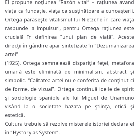
El propune noţiunea “Razón vital” – raţiunea avand
viaţa ca fundaţie, viaţa ca susţinătoare a cunoaşterii.
Ortega părăseşte vitalismul lui Nietzche în care viaţa
răspunde la impulsuri, pentru Ortega raţiunea este
crucială în definirea “unui plan de viaţă”. Aceste
direcţii în gândire apar sintetizate în “Dezumanizarea
artei”
(1925). Ortega semnalează dispariţia feţei, metafora
umană este eliminată de minimalism, abstract şi
simbolic. “Calitatea artei nu e conferită de conţinut ci
de forme, de vizual”. Ortega continuă ideile de spirit
şi sociologie spaniole ale lui Miguel de Unamuno
visând la o societate bazată pe ştiinţă, etică şi
estetică.
Cultura trebuie să rezolve misterele istoriei declara el
în “Hystory as System”.