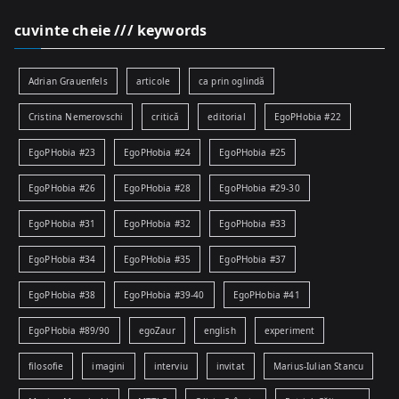
cuvinte cheie /// keywords
Adrian Grauenfels
articole
ca prin oglindă
Cristina Nemerovschi
critică
editorial
EgoPHobia #22
EgoPHobia #23
EgoPHobia #24
EgoPHobia #25
EgoPHobia #26
EgoPHobia #28
EgoPHobia #29-30
EgoPHobia #31
EgoPHobia #32
EgoPHobia #33
EgoPHobia #34
EgoPHobia #35
EgoPHobia #37
EgoPHobia #38
EgoPHobia #39-40
EgoPHobia #41
EgoPHobia #89/90
egoZaur
english
experiment
filosofie
imagini
interviu
invitat
Marius-Iulian Stancu