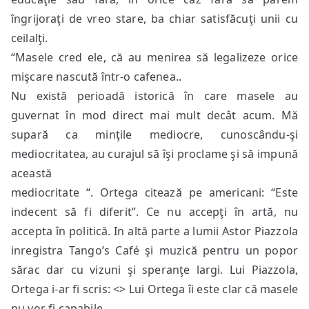
îngrijoraţi de vreo stare, ba chiar satisfăcuţi unii cu
ceilalţi.
“Masele cred ele, că au menirea să legalizeze orice
mişcare nascută într-o cafenea..
Nu există perioadă istorică în care masele au
guvernat în mod direct mai mult decât acum. Mă
supară ca minţile mediocre, cunoscându-şi
mediocritatea, au curajul să îşi proclame şi să impună
această
mediocritate “. Ortega citează pe americani: “Este
indecent să fi diferit”. Ce nu accepţi în artă, nu
accepta în politică. In altă parte a lumii Astor Piazzola
inregistra Tango’s Café şi muzică pentru un popor
sărac dar cu vizuni şi speranţe largi. Lui Piazzola,
Ortega i-ar fi scris: <
> Lui Ortega îi este clar că masele
nu vor fi capabile