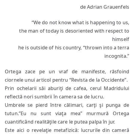
O
de Adrian Grauenfels
zi
cu
“We do not know what is happening to us,
Ortega
y
the man of today is desoriented with respect to
Gasset
himself
he is outside of his country, “thrown into a terra
incognita.”
Ortega zace pe un vraf de manifeste, răsfoind
ciornele unui articol pentru “Revista de la Occidente”.
Prin ochelarii săi aburiţi de cafea, cerul Madridului
reflectă nori sumbrii în camera sa de lucru.
Umbrele se pierd între călimari, carţi şi punga de
tutun.”Eu nu sunt viaţa mea” murmură Ortega
cuantificând realităţile care le putea palpa în jur.
Este aici o revelaţie metafizică: lucrurile din cameră