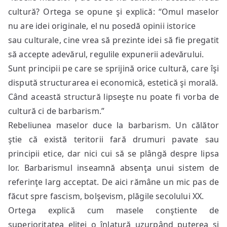
cultură? Ortega se opune şi explică: “Omul maselor
nu are idei originale, el nu posedă opinii istorice
sau culturale, cine vrea să prezinte idei să fie pregatit
să accepte adevărul, regulile expunerii adevărului.
Sunt principii pe care se sprijină orice cultură, care îşi
dispută structurarea ei economică, estetică şi morală.
Când această structură lipseşte nu poate fi vorba de
cultură ci de barbarism.”
Rebeliunea maselor duce la barbarism. Un călător
ştie că există teritorii fară drumuri pavate sau
principii etice, dar nici cui să se plângă despre lipsa
lor. Barbarismul inseamnă absenţa unui sistem de
referinţe larg acceptat. De aici rămâne un mic pas de
făcut spre fascism, bolşevism, plăgile secolului XX.
Ortega explică cum masele conştiente de
superioritatea elitei o înlatură uzurpând puterea şi