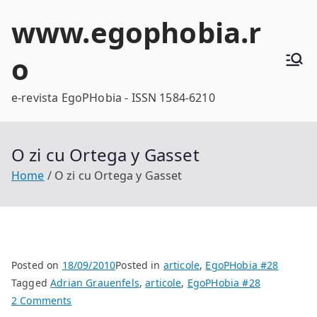
Skip
www.egophobia.r
to
content
o
e-revista EgoPHobia - ISSN 1584-6210
O zi cu Ortega y Gasset
Home
O zi cu Ortega y Gasset
Posted on
18/09/2010
Posted in
articole
,
EgoPHobia #28
Tagged
Adrian Grauenfels
,
articole
,
EgoPHobia #28
on
2 Comments