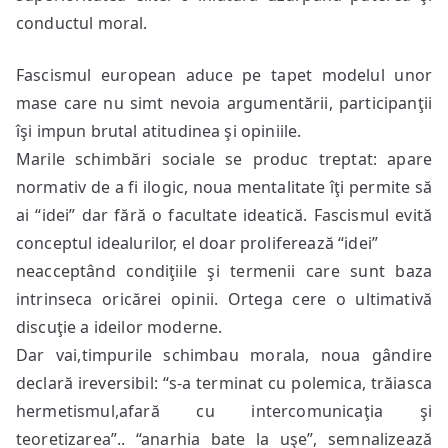
conductul moral.
Fascismul european aduce pe tapet modelul unor
mase care nu simt nevoia argumentării, participanţii
îşi impun brutal atitudinea şi opiniile.
Marile schimbări sociale se produc treptat: apare
normativ de a fi ilogic, noua mentalitate îţi permite să
ai “idei” dar fără o facultate ideatică. Fascismul evită
conceptul idealurilor, el doar proliferează “idei”
neacceptând condiţiile şi termenii care sunt baza
intrinseca oricărei opinii. Ortega cere o ultimativă
discuţie a ideilor moderne.
Dar vai,timpurile schimbau morala, noua gândire
declară ireversibil: “s-a terminat cu polemica, trăiasca
hermetismul,afară cu intercomunicaţia şi
teoretizarea”.. “anarhia bate la uşe”, semnalizează