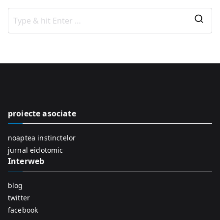
S
e
a
r
c
h
f
proiecte asociate
o
r
noaptea instinctelor
:
jurnal eidotomic
Interweb
blog
twitter
facebook