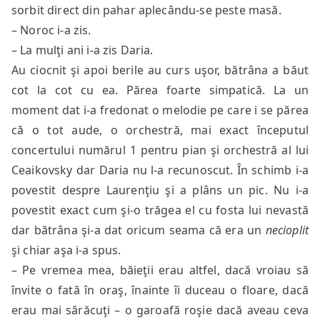
sorbit direct din pahar aplecându-se peste masă.
– Noroc i-a zis.
– La mulţi ani i-a zis Daria.
Au ciocnit şi apoi berile au curs uşor, bătrâna a băut
cot la cot cu ea. Părea foarte simpatică. La un
moment dat i-a fredonat o melodie pe care i se părea
că o tot aude, o orchestră, mai exact începutul
concertului numărul 1 pentru pian şi orchestră al lui
Ceaikovsky dar Daria nu l-a recunoscut. În schimb i-a
povestit despre Laurenţiu şi a plâns un pic. Nu i-a
povestit exact cum şi-o trăgea el cu fosta lui nevastă
dar bătrâna şi-a dat oricum seama că era un
necioplit
şi chiar aşa i-a spus.
– Pe vremea mea, băieţii erau altfel, dacă vroiau să
învite o fată în oraş, înainte îi duceau o floare, dacă
erau mai sărăcuţi – o garoafă roşie dacă aveau ceva