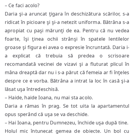
– Ce faci acolo?
Daria şi-a aruncat ţigara în deschizătura scărilor, s-a
ridicat în picioare şi şi-a netezit uniforma. Bătrâna s-a
apropiat cu paşi mărunţi de ea. Pentru că nu vedea
foarte, îşi ţinea ochii strânşi în spatele lentilelor
groase şi figura ei avea o expresie încruntată. Daria i-
a explicat că trebuia să predea o scrisoare
recomandată vecinei de vizavi şi a fluturat plicul în
mâna dreaptă dar nu i s-a părut că femeia ar fi înţeles
despre ce e vorba. Bătrâna a intrat la loc în casă şi-a
lăsat uşa întredeschisă.
– Haide, haide Ioana, nu mai sta acolo.
Daria a rămas în prag. Se tot uita la apartamentul
opus sperând că uşa se va deschide.
– Hai Ioana, pentru Dumnezeu, închide uşa după tine.
Holul mic întunecat gemea de obiecte. Un bol cu