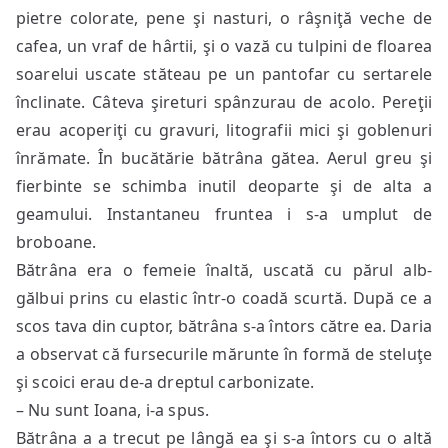
pietre colorate, pene şi nasturi, o râşniţă veche de
cafea, un vraf de hârtii, şi o vază cu tulpini de floarea
soarelui uscate stăteau pe un pantofar cu sertarele
înclinate. Câteva şireturi spânzurau de acolo. Pereţii
erau acoperiţi cu gravuri, litografii mici şi goblenuri
înrămate. În bucătărie bătrâna gătea. Aerul greu şi
fierbinte se schimba inutil deoparte şi de alta a
geamului. Instantaneu fruntea i s-a umplut de
broboane.
Bătrâna era o femeie înaltă, uscată cu părul alb-
gălbui prins cu elastic într-o coadă scurtă. După ce a
scos tava din cuptor, bătrâna s-a întors către ea. Daria
a observat că fursecurile mărunte în formă de steluţe
şi scoici erau de-a dreptul carbonizate.
– Nu sunt Ioana, i-a spus.
Bătrâna a a trecut pe lângă ea şi s-a întors cu o altă