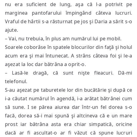
nu era suficient de lung, aşa că l-a potrivit pe
marginea pantofarului împingând câteva lucruri.
Vraful de hârtii s-a răsturnat pe jos şi Daria a sărit s-o
ajute.
– Vai, nu trebuia, în plus am numărul lui pe mobil.
Soarele coborâse în spatele blocurilor din faţă şi holul
acum era şi mai întunecat. A strâns câteva foi şi le-a
aşezat la loc dar bătrâna a oprit-o.
– Lasă-le dragă, că sunt nişte fleacuri. Dă-mi
telefonul.
S-au aşezat pe taburetele lor din bucătărie şi după ce
i-a căutat numărul în agendă, i-a arătat bătrânei cum
să sune. I se părea aiurea dar într-un fel dorea s-o
facă, dorea să-i mai spună şi altcineva că e un mare
prost iar bătrâna asta era chiar simpatică, oricine
dacă ar fi ascultat-o ar fi văzut că spune lucruri