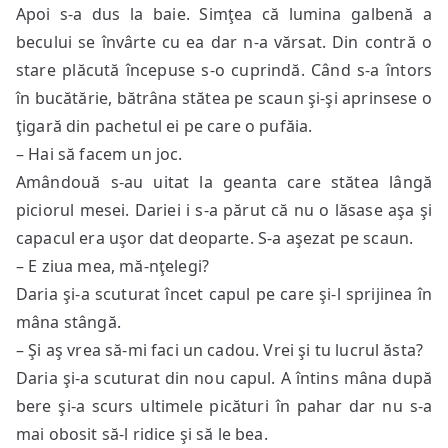
Apoi s-a dus la baie. Simţea că lumina galbenă a
becului se învârte cu ea dar n-a vărsat. Din contră o
stare plăcută începuse s-o cuprindă. Când s-a întors
în bucătărie, bătrâna stătea pe scaun şi-şi aprinsese o
ţigară din pachetul ei pe care o pufăia.
– Hai să facem un joc.
Amândouă s-au uitat la geanta care stătea lângă
piciorul mesei. Dariei i s-a părut că nu o lăsase aşa şi
capacul era uşor dat deoparte. S-a aşezat pe scaun.
– E ziua mea, mă-nţelegi?
Daria şi-a scuturat încet capul pe care şi-l sprijinea în
mâna stângă.
– Şi aş vrea să-mi faci un cadou. Vrei şi tu lucrul ăsta?
Daria şi-a scuturat din nou capul. A întins mâna după
bere şi-a scurs ultimele picături în pahar dar nu s-a
mai obosit să-l ridice şi să le bea.