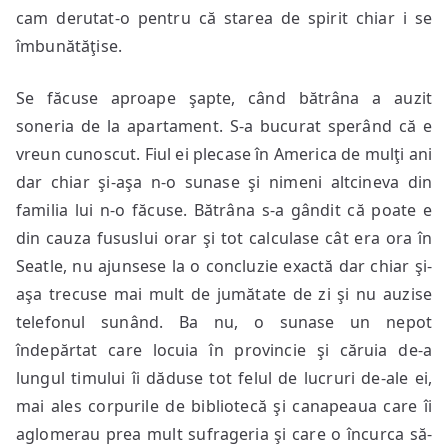
cam derutat-o pentru că starea de spirit chiar i se
îmbunătăţise.
Se făcuse aproape şapte, când bătrâna a auzit
soneria de la apartament. S-a bucurat sperând că e
vreun cunoscut. Fiul ei plecase în America de mulţi ani
dar chiar şi-aşa n-o sunase şi nimeni altcineva din
familia lui n-o făcuse. Bătrâna s-a gândit că poate e
din cauza fususlui orar şi tot calculase cât era ora în
Seatle, nu ajunsese la o concluzie exactă dar chiar şi-
aşa trecuse mai mult de jumătate de zi şi nu auzise
telefonul sunând. Ba nu, o sunase un nepot
îndepărtat care locuia în provincie şi căruia de-a
lungul timului îi dăduse tot felul de lucruri de-ale ei,
mai ales corpurile de bibliotecă şi canapeaua care îi
aglomerau prea mult sufrageria şi care o încurca să-