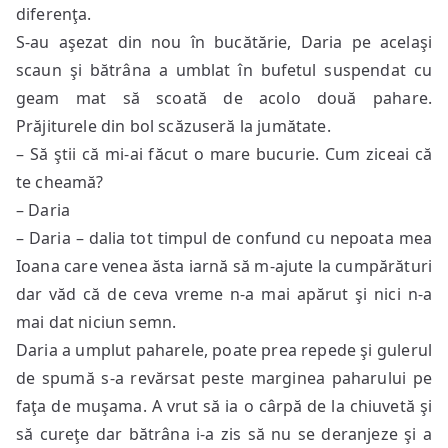
diferenţa.
S-au aşezat din nou în bucătărie, Daria pe acelaşi
scaun şi bătrâna a umblat în bufetul suspendat cu
geam mat să scoată de acolo două pahare.
Prăjiturele din bol scăzuseră la jumătate.
– Să ştii că mi-ai făcut o mare bucurie. Cum ziceai că
te cheamă?
– Daria
– Daria – dalia tot timpul de confund cu nepoata mea
Ioana care venea ăsta iarnă să m-ajute la cumpărături
dar văd că de ceva vreme n-a mai apărut şi nici n-a
mai dat niciun semn.
Daria a umplut paharele, poate prea repede şi gulerul
de spumă s-a revărsat peste marginea paharului pe
faţa de muşama. A vrut să ia o cârpă de la chiuvetă şi
să cureţe dar bătrâna i-a zis să nu se deranjeze şi a