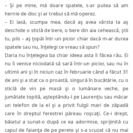
– Şi pe mine, mă doare spatele, s-ar putea să am
hernie de disc şi ar trebui să mă operez.
– Ei lasă, scumpa mea, dacă aş avea vârsta ta aş
deschide o sticlă de bere, o bere din aia cehească, ştii
tu, pils – aş ţopăi într-un picior chiar dacă m-ar durea
spatele sau nu, înţelegi ce vreau să spun?
Daria nu înţelegea ba chiar ideea asta îi făcea rău. Ei
nu îi venise niciodată să sară într-un picior, sau nu în
ultimii ani şi în niciun caz în februarie când a făcut 31
de ani şi a stat ca o proastă, singură în bucătărie, cu o
sticlă de vin pe masă şi o lumânare veche, pe
jumătate topită, aşteptându-l pe Laurenţiu sau măcar
un telefon de la el şi a privit fulgii mari de zăpadă
care în dreptul ferestrei păreau roşcaţi. Ce-i drept,
băiatul a sunat-o după ce ea adormise, sprijinită cu
capul de faianţa de pe perete şi s-a scuzat că nu mai