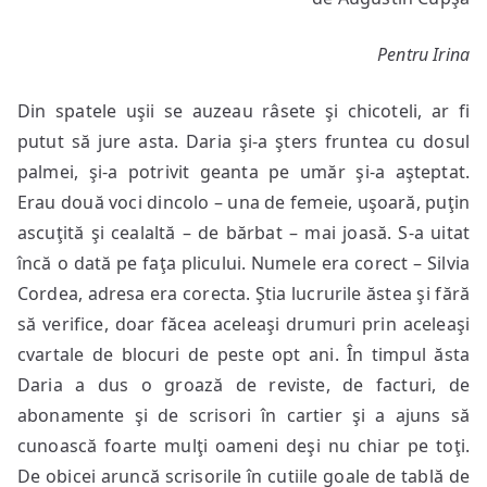
o
să
Pentru Irina
se
nt
Din spatele uşii se auzeau râsete şi chicoteli, ar fi
câ
mo
putut să jure asta. Daria şi-a şters fruntea cu dosul
palmei, şi-a potrivit geanta pe umăr şi-a aşteptat.
Erau două voci dincolo – una de femeie, uşoară, puţin
ascuţită şi cealaltă – de bărbat – mai joasă. S-a uitat
încă o dată pe faţa plicului. Numele era corect – Silvia
Cordea, adresa era corecta. Ştia lucrurile ăstea şi fără
să verifice, doar făcea aceleaşi drumuri prin aceleaşi
cvartale de blocuri de peste opt ani. În timpul ăsta
Daria a dus o groază de reviste, de facturi, de
abonamente şi de scrisori în cartier şi a ajuns să
cunoască foarte mulţi oameni deşi nu chiar pe toţi.
De obicei aruncă scrisorile în cutiile goale de tablă de