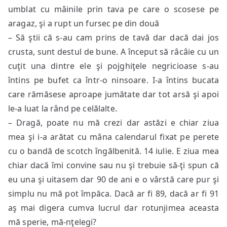
umblat cu mâinile prin tava pe care o scosese pe
aragaz, şi a rupt un fursec pe din două
– Să ştii că s-au cam prins de tavă dar dacă dai jos
crusta, sunt destul de bune. A început să râcâie cu un
cuţit una dintre ele şi pojghiţele negricioase s-au
întins pe bufet ca într-o ninsoare. I-a întins bucata
care rămăsese aproape jumătate dar tot arsă şi apoi
le-a luat la rând pe celălalte.
– Dragă, poate nu mă crezi dar astăzi e chiar ziua
mea şi i-a arătat cu mâna calendarul fixat pe perete
cu o bandă de scotch îngălbenită. 14 iulie. E ziua mea
chiar dacă îmi convine sau nu şi trebuie să-ţi spun că
eu una şi uitasem dar 90 de ani e o vârstă care pur şi
simplu nu mă pot împăca. Dacă ar fi 89, dacă ar fi 91
aş mai digera cumva lucrul dar rotunjimea aceasta
mă sperie, mă-nţelegi?