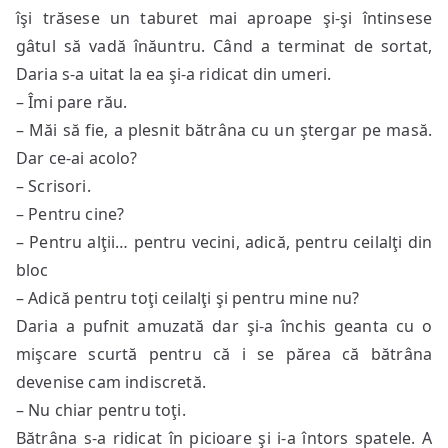
îşi trăsese un taburet mai aproape şi-şi întinsese
gâtul să vadă înăuntru. Când a terminat de sortat,
Daria s-a uitat la ea şi-a ridicat din umeri.
– Îmi pare rău.
– Măi să fie, a plesnit bătrâna cu un ştergar pe masă.
Dar ce-ai acolo?
– Scrisori.
– Pentru cine?
– Pentru alţii… pentru vecini, adică, pentru ceilalţi din
bloc
– Adică pentru toţi ceilalţi şi pentru mine nu?
Daria a pufnit amuzată dar şi-a închis geanta cu o
mişcare scurtă pentru că i se părea că bătrâna
devenise cam indiscretă.
– Nu chiar pentru toţi.
Bătrâna s-a ridicat în picioare şi i-a întors spatele. A