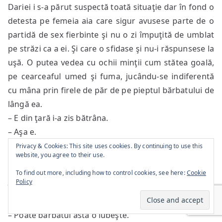
Dariei i s-a părut suspectă toată situaţie dar în fond o
detesta pe femeia aia care sigur avusese parte de o
partidă de sex fierbinte şi nu o zi împuţită de umblat
pe străzi ca a ei. Şi care o sfidase şi nu-i răspunsese la
uşă. O putea vedea cu ochii minţii cum stătea goală,
pe cearceaful umed şi fuma, jucându-se indiferentă
cu mâna prin firele de păr de pe pieptul bărbatului de
lângă ea.
– E din ţară i-a zis bătrâna.
– Aşa e.
– E de la un bărbat.
Privacy & Cookies: This site uses cookies. By continuing to use this
website, you agree to their use.
– Ea se culcă cu altul s-a trezit Daria spunând.
– Şi eu cred asta i-a spus bătrâna conspirativ. Uneori
To find out more, including how to control cookies, see here:
Cookie
Policy
îi aud cum gem prin pereţi.
Daria i-a arătat plicul.
– Poate bărbatul ăsta o iubeşte.