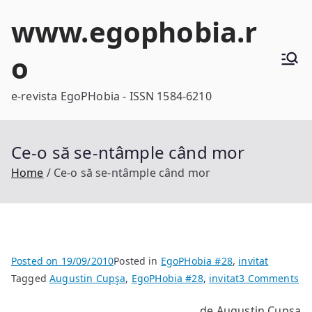
Skip
www.egophobia.r
to
content
o
e-revista EgoPHobia - ISSN 1584-6210
Ce-o să se-ntâmple când mor
Home
Ce-o să se-ntâmple când mor
Posted on
19/09/2010
Posted in
EgoPHobia #28
,
invitat
on
Tagged
Augustin Cupşa
,
EgoPHobia #28
,
invitat
3 Comments
Ce
de Augustin Cupşa