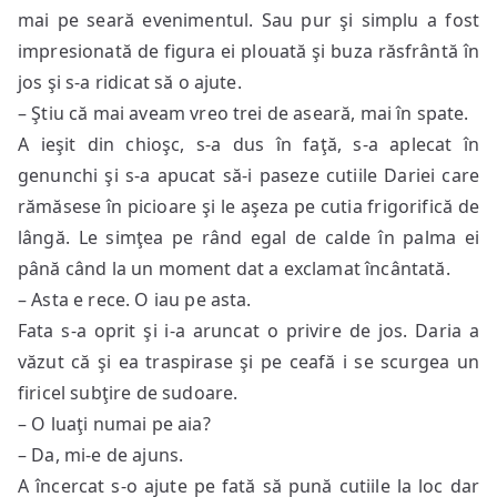
mai pe seară evenimentul. Sau pur şi simplu a fost
impresionată de figura ei plouată şi buza răsfrântă în
jos şi s-a ridicat să o ajute.
– Ştiu că mai aveam vreo trei de aseară, mai în spate.
A ieşit din chioşc, s-a dus în faţă, s-a aplecat în
genunchi şi s-a apucat să-i paseze cutiile Dariei care
rămăsese în picioare şi le aşeza pe cutia frigorifică de
lângă. Le simţea pe rând egal de calde în palma ei
până când la un moment dat a exclamat încântată.
– Asta e rece. O iau pe asta.
Fata s-a oprit şi i-a aruncat o privire de jos. Daria a
văzut că şi ea traspirase şi pe ceafă i se scurgea un
firicel subţire de sudoare.
– O luaţi numai pe aia?
– Da, mi-e de ajuns.
A încercat s-o ajute pe fată să pună cutiile la loc dar