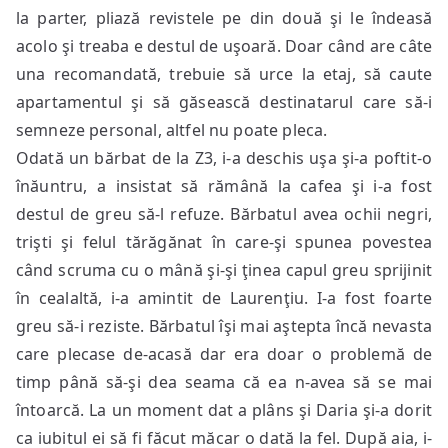
la parter, pliază revistele pe din două şi le îndeasă
acolo şi treaba e destul de uşoară. Doar când are câte
una recomandată, trebuie să urce la etaj, să caute
apartamentul şi să găsească destinatarul care să-i
semneze personal, altfel nu poate pleca.
Odată un bărbat de la Z3, i-a deschis uşa şi-a poftit-o
înăuntru, a insistat să rămână la cafea şi i-a fost
destul de greu să-l refuze. Bărbatul avea ochii negri,
trişti şi felul tărăgănat în care-şi spunea povestea
când scruma cu o mână şi-şi ţinea capul greu sprijinit
în cealaltă, i-a amintit de Laurenţiu. I-a fost foarte
greu să-i reziste. Bărbatul îşi mai aştepta încă nevasta
care plecase de-acasă dar era doar o problemă de
timp până să-şi dea seama că ea n-avea să se mai
întoarcă. La un moment dat a plâns şi Daria şi-a dorit
ca iubitul ei să fi făcut măcar o dată la fel. După aia, i-