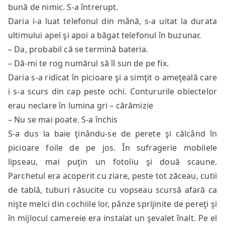
bună de nimic. S-a întrerupt.
Daria i-a luat telefonul din mână, s-a uitat la durata
ultimului apel şi apoi a băgat telefonul în buzunar.
– Da, probabil că se termină bateria.
– Dă-mi te rog numărul să îl sun de pe fix.
Daria s-a ridicat în picioare şi a simţit o ameţeală care
i s-a scurs din cap peste ochi. Contururile obiectelor
erau neclare în lumina gri – cărămizie
– Nu se mai poate. S-a închis
S-a dus la baie ţinându-se de perete şi călcând în
picioare foile de pe jos. În sufragerie mobilele
lipseau, mai puţin un fotoliu şi două scaune.
Parchetul era acoperit cu ziare, peste tot zăceau, cutii
de tablă, tuburi răsucite cu vopseau scursă afară ca
nişte melci din cochiile lor, pânze sprijinite de pereţi şi
în mijlocul camereie era instalat un şevalet înalt. Pe el