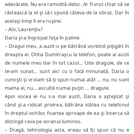
adevărate. Nu era ramolită deloc. Ar fi vrut chiar să se
răstească la el şi să-i spună câteva de la obraz. Dar în
acelaşi timp îi era ruşine.
– Alo, Laurenţiu?
Daria şi-a îngropat faţa în palme.
– Dragul meu, a auzit-o pe bătrână vorbind piţigăit în
dreapta ei. Otilia Dumitraşcu la telefon, poate ai auzit
de numele meu dar în tot cazul… Uite dragule, de ce
te-am sunat… sunt aici cu o fată minunată, Daria o
cunoşti şi vroiam să-ţi spun numai atât … nu, nu sunt
mama ei, nu… ascultă numai puţin … dragule.
Apoi vocea ei nu s-a mai auzit, Daria a aşteptat şi
când şi-a ridicat privirea, bătrâna stătea cu telefonul
în dreptul ochilor, foartea aproape de ea şi încerca să
distingă ceva pe ecranul luminos.
– Dragă, tehnologia asta, vreau să îţi spun că nu e