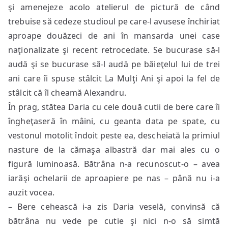
şi amenejeze acolo atelierul de pictură de când
trebuise să cedeze studioul pe care-l avusese închiriat
aproape douăzeci de ani în mansarda unei case
naţionalizate şi recent retrocedate. Se bucurase să-l
audă şi se bucurase să-l audă pe băieţelul lui de trei
ani care îi spuse stâlcit La Mulţi Ani şi apoi la fel de
stâlcit că îl cheamă Alexandru.
În prag, stătea Daria cu cele două cutii de bere care îi
îngheţaseră în mâini, cu geanta data pe spate, cu
vestonul motolit îndoit peste ea, descheiată la primiul
nasture de la cămaşa albastră dar mai ales cu o
figură luminoasă. Bătrâna n-a recunoscut-o – avea
iarăşi ochelarii de aproapiere pe nas – până nu i-a
auzit vocea.
– Bere cehească i-a zis Daria veselă, convinsă că
bătrâna nu vede pe cutie şi nici n-o să simtă