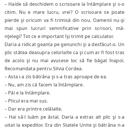
– Haide să deschidem o scrisoare la întâmplare şi s-o
citim. Nu e mare lucru, vrei? O scrisoare se poate
pierde şi oricum va fi trimisă din nou. Oamenii nu-şi
mai spun lucruri semnificative prin scrisori, mă-
nţelegi? Tot ce e important îşi trimit pe calculator.
Daria a ridicat geanta pe genunchi şi a desfăcut-o. Un
plic stătea deasupra celorlalte ca şi cum ar fi fost tras
de acolo şi nu mai avusese loc să fie băgat înapoi.
Recomandata pentru Silvia Cordea.
– Asta i-a zis bătrâna şi s-a tras aproape de ea.
– Nu, am zis că facem la întâmplare.
– Păi e la întâmplare.
– Plicul era mai sus.
– Dar era printre celălalte.
– Hai să-l luăm pe ăstal. Daria a extras alt plic şi s-a
uitat la expeditor. Era din Statele Unite şi bătrâna n-a