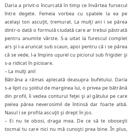
Daria a privit-o încurcată în timp ce învârtea fursecul
între degete. Femeia vorbea cu spatele la ea pe
acelaşi ton ascuţit, tremurat. La mulţi ani i se părea
dintr-o dată o formulă ciudată care ar trebui păstrată
pentru anumite vârste. S-a uitat la furescul complet
ars şi l-a aruncat sub scaun, apoi pentru că i se părea
că se vede, l-a împins uşurel cu piciorul sub frigider şi
s-a ridicat în picioare.
– La mulţi ani!
Bătrâna a rămas aplecată deasupra bufetului. Daria
s-a lipit cu şoldul de marginea lui, o privea pe bătrână
din profil, îi vedea conturul feţei şi al gâtului pe care
pielea părea neverosimil de întinsă dar foarte albă.
Nasul i se profila ascuţit şi drept în jos.
– Ei nu te obosi, draga mea. De ce să te oboseşti
tocmai tu care nici nu mă cunoşti prea bine. În plus,