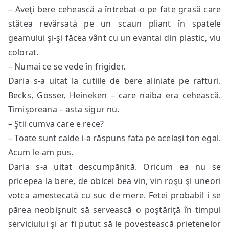
– Aveţi bere cehească a întrebat-o pe fate grasă care
stătea revărsată pe un scaun pliant în spatele
geamului şi-şi făcea vânt cu un evantai din plastic, viu
colorat.
– Numai ce se vede în frigider.
Daria s-a uitat la cutiile de bere aliniate pe rafturi.
Becks, Gosser, Heineken – care naiba era cehească.
Timişoreana – asta sigur nu.
– Ştii cumva care e rece?
– Toate sunt calde i-a răspuns fata pe acelaşi ton egal.
Acum le-am pus.
Daria s-a uitat descumpănită. Oricum ea nu se
pricepea la bere, de obicei bea vin, vin roşu şi uneori
votca amestecată cu suc de mere. Fetei probabil i se
părea neobişnuit să servească o poştăriţă în timpul
serviciului şi ar fi putut să le povestească prietenelor