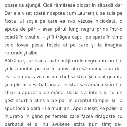
poate să ajungă. Cică rămăsese blocat în zăpadă dar
Daria a visat toată noaptea cum Laurenţiu se suia pe
fosta lui soţie pe care ea n-o văzuse niciodată, o
apuca de păr – avea părul lung negru prins într-o
coadă în visul ei – şi îi trăgea capul pe spate în timp
ce-o lovea peste fesele ei pe care şi le imagina
rotunde şi albe.
Bătrâna şi-a strâns toate prăjiturele negre într-un bol
şi le-a mutat pe masă, a invitat-o să mai ia una dar
Daria nu mai avea niciun chef să stea. Şi-a luat geanta
şi a plecat deşi bătrâna a insistat să rămână şi în hol
chiar a apucat-o de mână. Daria s-a întors şi cu un
gest scurt a atins-o pe păr în dreptul tâmplei şi i-a
spus încă o dată – La mulţi ani. Apoi a ieşit. Pe palier a
înjurat-o în gând pe femeia care făcea dragoste cu
bărbatul ei şi nu avusese atâta bun simţ să-i