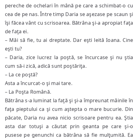
pereche de ochelari în mână pe care a schimbat-o cu
cea de pe nas. Între timp Daria se aşezase pe scaun şi
îşi făcea vânt cu scrisoarea. Bătrâna şi-a apropiat faţa
de faţa ei.
– Măi să fie, tu ai dreptate. Dar eşti leită Ioana. Cine
eşti tu?
– Daria, zice lucrez la poştă, se încurcase şi nu ştia
cum să-i zică, adică sunt poştăriţa.
– La ce poştă?
Asta a încurcat-o şi mai tare.
– La Poşta Română.
Bătrâna s-a luminat la faţă şi şi-a împreunat mâinile în
faţa pieptului ca şi cum aştepta o mare bucurie. Din
păcate, Daria nu avea nicio scrisoare pentru ea. Ştia
asta dar totuşi a căutat prin geanta pe care şi-o
pusese pe genunchi ca bătrâna să fie mulţumită. Ea