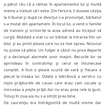
a părut rău că a rămas în apartamentul lui şi multă
vreme a trebuit să-l evite. Din fericire, îi dusese citaţia
la tribunal şi după ce divorţul s-a pronunţat, bărbatul
s-a mutat din apartament. În locul lui, a venit o familie
de iranieni şi scrisorile la acea adresă au început să
curgă. Altădată a stat cu un bărbat la intrarea într-un
bloc şi au privit ploaia care nu se mai oprea. Niciunul
nu putea să plece. Un fulger a căzut nu prea departe
şi a declanşat alarmele unor maşini. Becurile lor se
aprindeau în contratimp şi cerul se întunecase
complet. A fost o ploaie scurtă de vară şi fiecare a
plecat la treaba lui. Odată o bătrânică a servit-o cu
nişte prăjiturele de cacao care erau cam uscate şi
miroseau a peşte prăjit dar nu erau prea rele la gust.
Totuşi în ziua aia nu s-a simţit prea bine.
De Laurenţiu era îndrăgostită de multă vreme dar