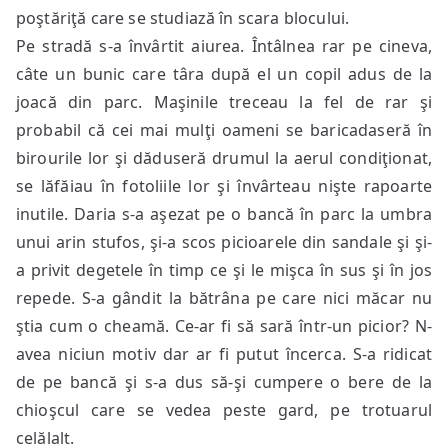
poştăriţă care se studiază în scara blocului.
Pe stradă s-a învârtit aiurea. Întâlnea rar pe cineva,
câte un bunic care târa după el un copil adus de la
joacă din parc. Maşinile treceau la fel de rar şi
probabil că cei mai mulţi oameni se baricadaseră în
birourile lor şi dăduseră drumul la aerul condiţionat,
se lăfăiau în fotoliile lor şi învârteau nişte rapoarte
inutile. Daria s-a aşezat pe o bancă în parc la umbra
unui arin stufos, şi-a scos picioarele din sandale şi şi-
a privit degetele în timp ce şi le mişca în sus şi în jos
repede. S-a gândit la bătrâna pe care nici măcar nu
ştia cum o cheamă. Ce-ar fi să sară într-un picior? N-
avea niciun motiv dar ar fi putut încerca. S-a ridicat
de pe bancă şi s-a dus să-şi cumpere o bere de la
chioşcul care se vedea peste gard, pe trotuarul
celălalt.