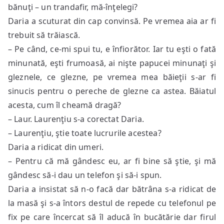
bănuţi – un trandafir, mă-înţelegi?
Daria a scuturat din cap convinsă. Pe vremea aia ar fi
trebuit să trăiască.
– Pe când, ce-mi spui tu, e înfiorător. Iar tu eşti o fată
minunată, eşti frumoasă, ai nişte papucei minunaţi şi
gleznele, ce glezne, pe vremea mea băieţii s-ar fi
sinucis pentru o pereche de glezne ca astea. Băiatul
acesta, cum îl cheamă dragă?
– Laur. Laurenţiu s-a corectat Daria.
– Laurenţiu, ştie toate lucrurile acestea?
Daria a ridicat din umeri.
– Pentru că mă gândesc eu, ar fi bine să ştie, şi mă
gândesc să-i dau un telefon şi să-i spun.
Daria a insistat să n-o facă dar bătrâna s-a ridicat de
la masă şi s-a întors destul de repede cu telefonul pe
fix pe care încercat să îl aducă în bucătărie dar firul