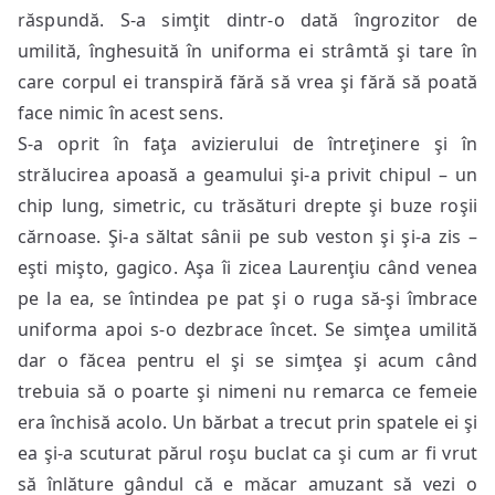
răspundă. S-a simţit dintr-o dată îngrozitor de
umilită, înghesuită în uniforma ei strâmtă şi tare în
care corpul ei transpiră fără să vrea şi fără să poată
face nimic în acest sens.
S-a oprit în faţa avizierului de întreţinere şi în
strălucirea apoasă a geamului şi-a privit chipul – un
chip lung, simetric, cu trăsături drepte şi buze roşii
cărnoase. Şi-a săltat sânii pe sub veston şi şi-a zis –
eşti mişto, gagico. Aşa îi zicea Laurenţiu când venea
pe la ea, se întindea pe pat şi o ruga să-şi îmbrace
uniforma apoi s-o dezbrace încet. Se simţea umilită
dar o făcea pentru el şi se simţea şi acum când
trebuia să o poarte şi nimeni nu remarca ce femeie
era închisă acolo. Un bărbat a trecut prin spatele ei şi
ea şi-a scuturat părul roşu buclat ca şi cum ar fi vrut
să înlăture gândul că e măcar amuzant să vezi o