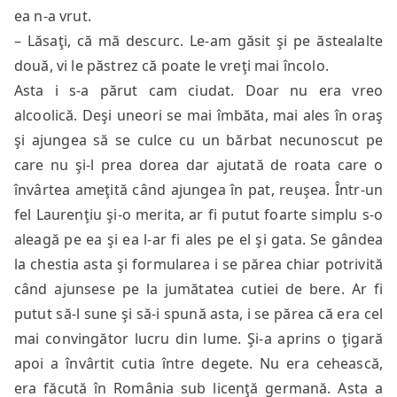
ea n-a vrut.
– Lăsaţi, că mă descurc. Le-am găsit şi pe ăstealalte
două, vi le păstrez că poate le vreţi mai încolo.
Asta i s-a părut cam ciudat. Doar nu era vreo
alcoolică. Deşi uneori se mai îmbăta, mai ales în oraş
şi ajungea să se culce cu un bărbat necunoscut pe
care nu şi-l prea dorea dar ajutată de roata care o
învârtea ameţită când ajungea în pat, reuşea. Într-un
fel Laurenţiu şi-o merita, ar fi putut foarte simplu s-o
aleagă pe ea şi ea l-ar fi ales pe el şi gata. Se gândea
la chestia asta şi formularea i se părea chiar potrivită
când ajunsese pe la jumătatea cutiei de bere. Ar fi
putut să-l sune şi să-i spună asta, i se părea că era cel
mai convingător lucru din lume. Şi-a aprins o ţigară
apoi a învârtit cutia între degete. Nu era cehească,
era făcută în România sub licenţă germană. Asta a