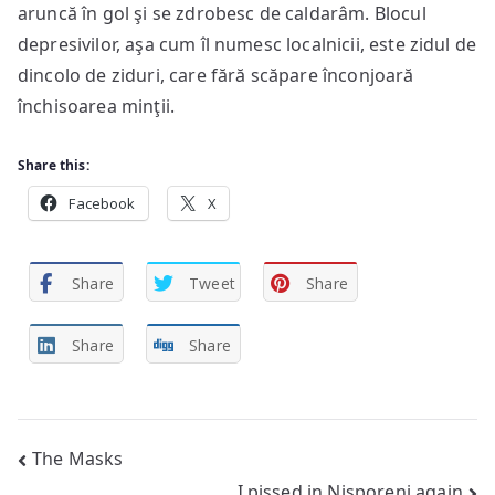
aruncă în gol şi se zdrobesc de caldarâm. Blocul
depresivilor, aşa cum îl numesc localnicii, este zidul de
dincolo de ziduri, care fără scăpare înconjoară
închisoarea minţii.
Share this:
Facebook
X
Share
Tweet
Share
Share
Share
Post
The Masks
I pissed in Nisporeni again