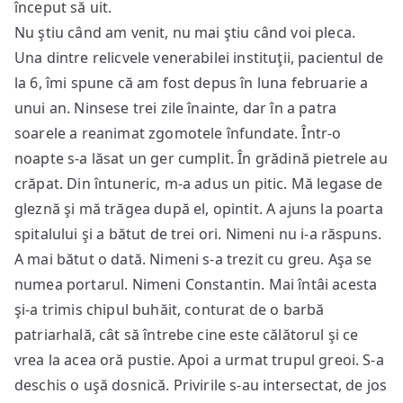
început să uit.
Nu ştiu când am venit, nu mai ştiu când voi pleca.
Una dintre relicvele venerabilei instituţii, pacientul de
la 6, îmi spune că am fost depus în luna februarie a
unui an. Ninsese trei zile înainte, dar în a patra
soarele a reanimat zgomotele înfundate. Într-o
noapte s-a lăsat un ger cumplit. În grădină pietrele au
crăpat. Din întuneric, m-a adus un pitic. Mă legase de
gleznă şi mă trăgea după el, opintit. A ajuns la poarta
spitalului şi a bătut de trei ori. Nimeni nu i-a răspuns.
A mai bătut o dată. Nimeni s-a trezit cu greu. Aşa se
numea portarul. Nimeni Constantin. Mai întâi acesta
şi-a trimis chipul buhăit, conturat de o barbă
patriarhală, cât să întrebe cine este călătorul şi ce
vrea la acea oră pustie. Apoi a urmat trupul greoi. S-a
deschis o uşă dosnică. Privirile s-au intersectat, de jos