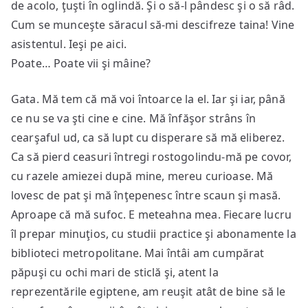
de acolo, ţuşti în oglindă. Şi o să-l pândesc şi o să râd.
Cum se munceşte săracul să-mi descifreze taina! Vine
asistentul. Ieşi pe aici.
Poate… Poate vii şi mâine?
Gata. Mă tem că mă voi întoarce la el. Iar şi iar, până
ce nu se va şti cine e cine. Mă înfăşor strâns în
cearşaful ud, ca să lupt cu disperare să mă eliberez.
Ca să pierd ceasuri întregi rostogolindu-mă pe covor,
cu razele amiezei după mine, mereu curioase. Mă
lovesc de pat şi mă înţepenesc între scaun şi masă.
Aproape că mă sufoc. E meteahna mea. Fiecare lucru
îl prepar minuţios, cu studii practice şi abonamente la
biblioteci metropolitane. Mai întâi am cumpărat
păpuşi cu ochi mari de sticlă şi, atent la
reprezentările egiptene, am reuşit atât de bine să le