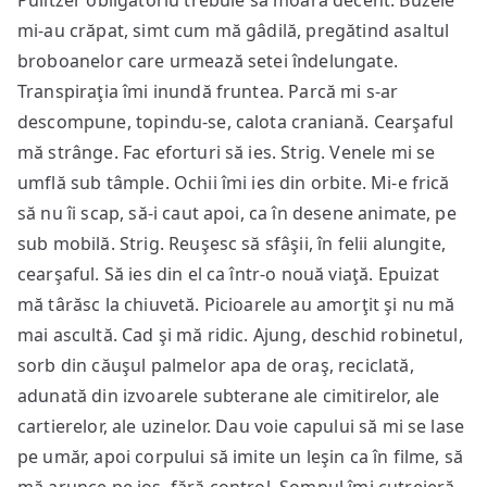
Pulitzer obligatoriu trebuie să moară decent. Buzele
mi-au crăpat, simt cum mă gâdilă, pregătind asaltul
broboanelor care urmează setei îndelungate.
Transpiraţia îmi inundă fruntea. Parcă mi s-ar
descompune, topindu-se, calota craniană. Cearşaful
mă strânge. Fac eforturi să ies. Strig. Venele mi se
umflă sub tâmple. Ochii îmi ies din orbite. Mi-e frică
să nu îi scap, să-i caut apoi, ca în desene animate, pe
sub mobilă. Strig. Reuşesc să sfâşii, în felii alungite,
cearşaful. Să ies din el ca într-o nouă viaţă. Epuizat
mă târăsc la chiuvetă. Picioarele au amorţit şi nu mă
mai ascultă. Cad şi mă ridic. Ajung, deschid robinetul,
sorb din căuşul palmelor apa de oraş, reciclată,
adunată din izvoarele subterane ale cimitirelor, ale
cartierelor, ale uzinelor. Dau voie capului să mi se lase
pe umăr, apoi corpului să imite un leşin ca în filme, să