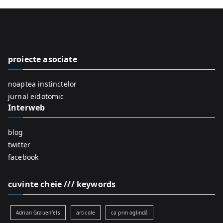
r
c
h
f
proiecte asociate
o
r
noaptea instinctelor
:
jurnal eidotomic
Interweb
blog
twitter
facebook
cuvinte cheie /// keywords
Adrian Grauenfels
articole
ca prin oglindă