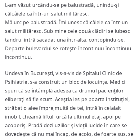
L-am văzut urcându-se pe balustradă, unindu-şi
călcâiele ca într-un salut milităresc.
Mă urc pe balustradă. Îmi unesc călcâiele ca într-un
salut milităresc. Sub mine cele două clădiri se iubesc
tandru, intră sacadat una într-alta, contopindu-se.
Departe bulevardul se roteşte încontinuu încontinuu
încontinuu.
Undeva în Bucureşti, vis-a-vis de Spitalul Clinic de
Psihiatrie, s-a construit un bloc de locuinţe. Medicii
spun că se întâmplă adesea ca drumul pacienţilor
eliberaţi să fie scurt. Aceştia ies pe poarta instituţiei,
străbat o alee împrejmuită de tei, intră în celalalt
imobil, cheamă liftul, urcă la ultimul etaj, apoi pe
acoperiş. Pradă deziluziilor şi vieţii lucide în care se
dovedeşte că nu mai încap, de acolo, de foarte sus, se