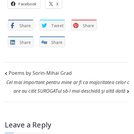
Facebook
X
Share
Tweet
Share
Share
Share
Post
Poems by Sorin-Mihai Grad
Cel mai important pentru mine ar fi ca majoritatea celor c
navigation
are au citit
SUROGAT
ul să-l mai deschidă şi altă dată
Leave a Reply