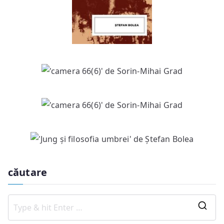
căutare
S