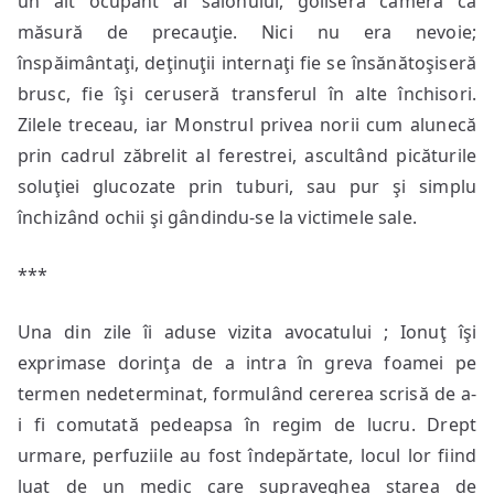
un alt ocupant al salonului, goliseră camera ca
măsură de precauţie. Nici nu era nevoie;
înspăimântaţi, deţinuţii internaţi fie se însănătoşiseră
brusc, fie îşi ceruseră transferul în alte închisori.
Zilele treceau, iar Monstrul privea norii cum alunecă
prin cadrul zăbrelit al ferestrei, ascultând picăturile
soluţiei glucozate prin tuburi, sau pur şi simplu
închizând ochii şi gândindu-se la victimele sale.
***
Una din zile îi aduse vizita avocatului ; Ionuţ îşi
exprimase dorinţa de a intra în greva foamei pe
termen nedeterminat, formulând cererea scrisă de a-
i fi comutată pedeapsa în regim de lucru. Drept
urmare, perfuziile au fost îndepărtate, locul lor fiind
luat de un medic care supraveghea starea de