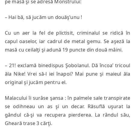
pe masă şi se adresă Monstrului:
– Hai bă, să jucăm un douăş’unu !
Cu un aer la fel de plictisit, criminalul se ridică în
capul oaselor, iar cadrul de metal gemu. Se aşeză la
masă cu ceilalţi şi adună 19 puncte din două mâini.
– 21! exclamă binedispus Şobolanul. Dă încoa’ tricoul
ăla Nike! Vrei să-l iei înapoi? Mai pune şi maieul ăla
original şi jucăm pentru el.
Malacului îi surâse şansa : în palmele sale transpirate
se odihneau un as şi un decar. Răsuflă uşurat la
gândul că-şi va recupera pierderea. La rândul său,
Gheară trase 3 cărţi.