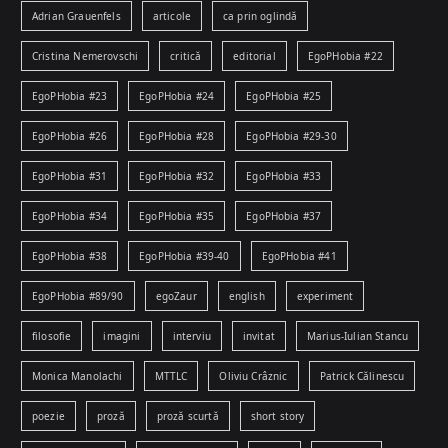
Adrian Grauenfels
articole
ca prin oglindă
Cristina Nemerovschi
critică
editorial
EgoPHobia #22
EgoPHobia #23
EgoPHobia #24
EgoPHobia #25
EgoPHobia #26
EgoPHobia #28
EgoPHobia #29-30
EgoPHobia #31
EgoPHobia #32
EgoPHobia #33
EgoPHobia #34
EgoPHobia #35
EgoPHobia #37
EgoPHobia #38
EgoPHobia #39-40
EgoPHobia #41
EgoPHobia #89/90
egoZaur
english
experiment
filosofie
imagini
interviu
invitat
Marius-Iulian Stancu
Monica Manolachi
MTTLC
Oliviu Crâznic
Patrick Călinescu
poezie
proză
proză scurtă
short story