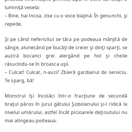
luminiţă vesela:
– Bine, hai încoa, zise cu o voce blajină. În genunchi, şi
repede.
Şi pe când nefericitul se târa pe podeaua mânjită de
sânge, alunecând pe bucăţi de creier şi dinţi sparţi, se
auziră bocanci grei alergând pe hol şi cheile
răsucindu-se în broasca uşii.
– Culcat! Culcat, n-auzi? Zbieră gardianul de serviciu.
Te sparg, bă!
Monstrul îşi încolăci într-o fracţiune de secundă
braţul păros în jurul gâtului Şobolanului şi-l ridică la
nivelul umărului, astfel încât picioarele deţinutului nu
mai atingeau podeaua.