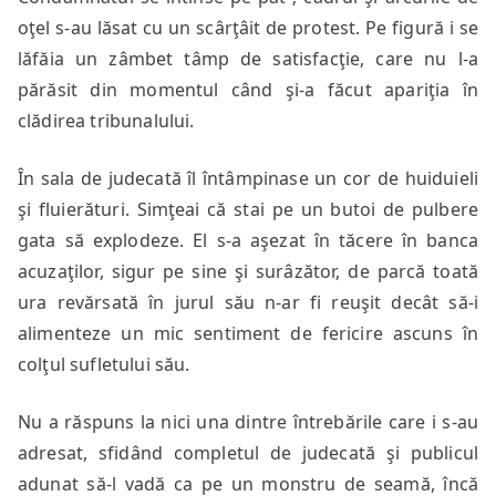
oţel s-au lăsat cu un scârţâit de protest. Pe figură i se
lăfăia un zâmbet tâmp de satisfacţie, care nu l-a
părăsit din momentul când şi-a făcut apariţia în
clădirea tribunalului.
În sala de judecată îl întâmpinase un cor de huiduieli
şi fluierături. Simţeai că stai pe un butoi de pulbere
gata să explodeze. El s-a aşezat în tăcere în banca
acuzaţilor, sigur pe sine şi surâzător, de parcă toată
ura revărsată în jurul său n-ar fi reuşit decât să-i
alimenteze un mic sentiment de fericire ascuns în
colţul sufletului său.
Nu a răspuns la nici una dintre întrebările care i s-au
adresat, sfidând completul de judecată şi publicul
adunat să-l vadă ca pe un monstru de seamă, încă