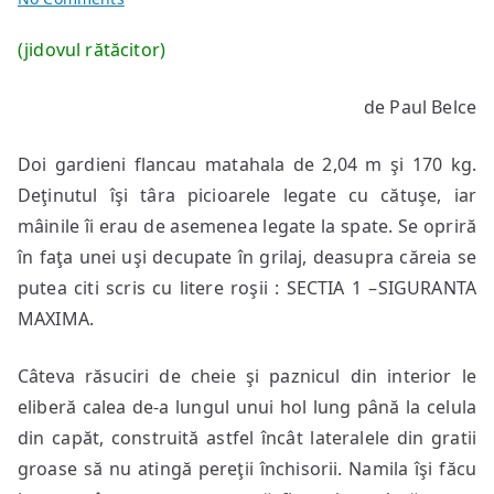
Berilă
(jidovul rătăcitor)
de Paul Belce
Doi gardieni flancau matahala de 2,04 m şi 170 kg.
Deţinutul îşi târa picioarele legate cu cătuşe, iar
mâinile îi erau de asemenea legate la spate. Se opriră
în faţa unei uşi decupate în grilaj, deasupra căreia se
putea citi scris cu litere roşii : SECTIA 1 –SIGURANTA
MAXIMA.
Câteva răsuciri de cheie şi paznicul din interior le
eliberă calea de-a lungul unui hol lung până la celula
din capăt, construită astfel încât lateralele din gratii
groase să nu atingă pereţii închisorii. Namila îşi făcu