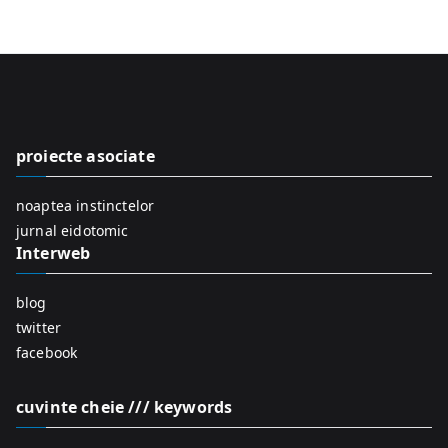
e
a
r
c
h
f
proiecte asociate
o
r
noaptea instinctelor
:
jurnal eidotomic
Interweb
blog
twitter
facebook
cuvinte cheie /// keywords