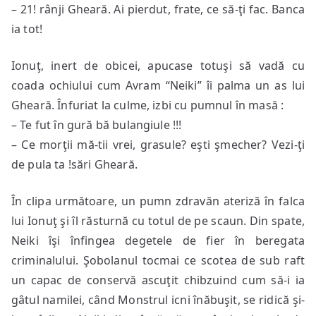
– 21! rânji Gheară. Ai pierdut, frate, ce să-ţi fac. Banca
ia tot!
Ionuţ, inert de obicei, apucase totuşi să vadă cu
coada ochiului cum Avram “Neiki” îi palma un as lui
Gheară. Înfuriat la culme, izbi cu pumnul în masă :
– Te fut în gură bă bulangiule !!!
– Ce morţii mă-tii vrei, grasule? eşti şmecher? Vezi-ţi
de pula ta !sări Gheară.
În clipa următoare, un pumn zdravăn ateriză în falca
lui Ionuţ şi îl răsturnă cu totul de pe scaun. Din spate,
Neiki îşi înfingea degetele de fier în beregata
criminalului. Şobolanul tocmai ce scotea de sub raft
un capac de conservă ascuţit chibzuind cum să-i ia
gâtul namilei, când Monstrul icni înăbuşit, se ridică şi-