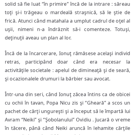
solid să fie luat “în primire” încă de la intrare : săreau
toţi şi-i trăgeau o mardeală straşnică, să le ştie de
frică. Atunci când matahala a umplut cadrul de oţel al
uşii, nimeni n-a îndrăznit să-i comenteze. Totuşi,
deţinuţii aveau un plan al lor.
Încă de la încarcerare, Ionuţ rămăsese acelaşi individ
retras, participând doar când era necesar la
activităţile societale : apelul de dimineaţă şi de seară,
şi ocazionalele drumuri la bărbier sau avocat.
Într-una din seri, când Ionuţ zăcea întins ca de obicei
cu ochii în tavan, Popa Nicu zis şi “Gheară” a scos un
pachet de cărţi ungureşti şi a început să le împartă lui
Avram “Neiki” şi “Şobolanului” Ovidiu . Jucară o vreme
în tăcere, până când Neiki aruncă în lehamite cărţile