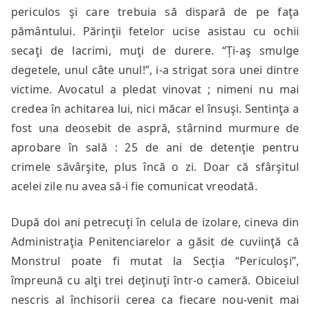
periculos şi care trebuia să dispară de pe faţa
pământului. Părinţii fetelor ucise asistau cu ochii
secaţi de lacrimi, muţi de durere. “Ți-aş smulge
degetele, unul câte unul!”, i-a strigat sora unei dintre
victime. Avocatul a pledat vinovat ; nimeni nu mai
credea în achitarea lui, nici măcar el însuşi. Sentinţa a
fost una deosebit de aspră, stârnind murmure de
aprobare în sală : 25 de ani de detenţie pentru
crimele săvârşite, plus încă o zi. Doar că sfârşitul
acelei zile nu avea să-i fie comunicat vreodată.
După doi ani petrecuţi în celula de izolare, cineva din
Administraţia Penitenciarelor a găsit de cuviinţă că
Monstrul poate fi mutat la Secţia “Periculoşi”,
împreună cu alţi trei deţinuţi într-o cameră. Obiceiul
nescris al închisorii cerea ca fiecare nou-venit mai