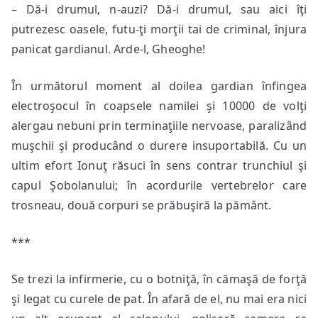
– Dă-i drumul, n-auzi? Dă-i drumul, sau aici îţi
putrezesc oasele, futu-ţi morţii tai de criminal, înjura
panicat gardianul. Arde-l, Gheoghe!
În următorul moment al doilea gardian înfingea
electroşocul în coapsele namilei şi 10000 de volţi
alergau nebuni prin terminaţiile nervoase, paralizând
muşchii şi producând o durere insuportabilă. Cu un
ultim efort Ionuţ răsuci în sens contrar trunchiul şi
capul Şobolanului; în acordurile vertebrelor care
trosneau, două corpuri se prăbuşiră la pământ.
***
Se trezi la infirmerie, cu o botniţă, în cămaşă de forţă
şi legat cu curele de pat. În afară de el, nu mai era nici