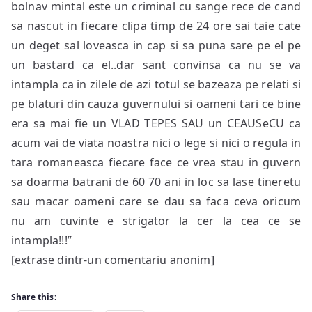
bolnav mintal este un criminal cu sange rece de cand
sa nascut in fiecare clipa timp de 24 ore sai taie cate
un deget sal loveasca in cap si sa puna sare pe el pe
un bastard ca el..dar sant convinsa ca nu se va
intampla ca in zilele de azi totul se bazeaza pe relati si
pe blaturi din cauza guvernului si oameni tari ce bine
era sa mai fie un VLAD TEPES SAU un CEAUSeCU ca
acum vai de viata noastra nici o lege si nici o regula in
tara romaneasca fiecare face ce vrea stau in guvern
sa doarma batrani de 60 70 ani in loc sa lase tineretu
sau macar oameni care se dau sa faca ceva oricum
nu am cuvinte e strigator la cer la cea ce se
intampla!!!”
[extrase dintr-un comentariu anonim]
Share this: