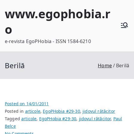
Skip
www.egophobia.r
to
content
o
e-revista EgoPHobia - ISSN 1584-6210
Berilă
Home
Berilă
Posted on
14/01/2011
Posted in
articole
,
EgoPHobia #29-30
,
jidovul rătăcitor
Tagged
articole
,
EgoPHobia #29-30
,
jidovul rătăcitor
,
Paul
Belce
on
No Comments