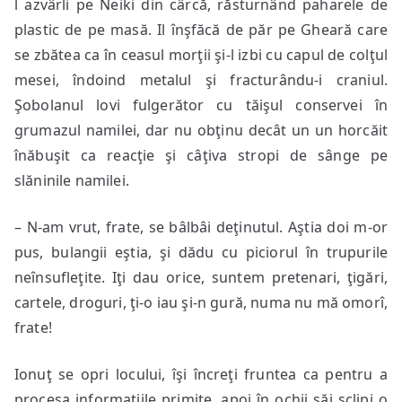
l azvârli pe Neiki din cârcă, răsturnând paharele de
plastic de pe masă. Il înşfăcă de păr pe Gheară care
se zbătea ca în ceasul morţii şi-l izbi cu capul de colţul
mesei, îndoind metalul şi fracturându-i craniul.
Şobolanul lovi fulgerător cu tăişul conservei în
grumazul namilei, dar nu obţinu decât un un horcăit
înăbuşit ca reacţie şi câţiva stropi de sânge pe
slăninile namilei.
– N-am vrut, frate, se bâlbâi deţinutul. Aştia doi m-or
pus, bulangii eştia, şi dădu cu piciorul în trupurile
neînsufleţite. Iţi dau orice, suntem pretenari, ţigări,
cartele, droguri, ţi-o iau şi-n gură, numa nu mă omorî,
frate!
Ionuţ se opri locului, îşi încreţi fruntea ca pentru a
procesa informaţiile primite, apoi în ochii săi sclipi o