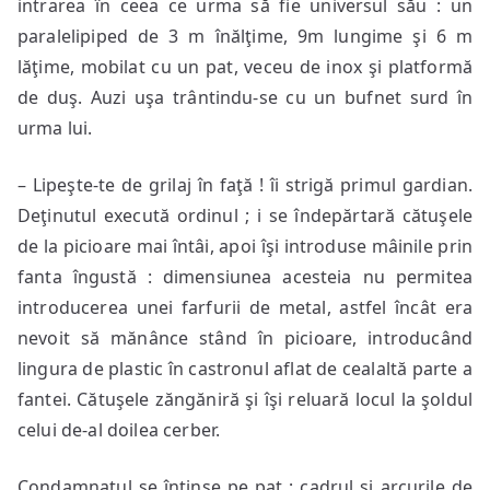
intrarea în ceea ce urma să fie universul său : un
paralelipiped de 3 m înălţime, 9m lungime şi 6 m
lăţime, mobilat cu un pat, veceu de inox şi platformă
de duş. Auzi uşa trântindu-se cu un bufnet surd în
urma lui.
– Lipeşte-te de grilaj în faţă ! îi strigă primul gardian.
Deţinutul execută ordinul ; i se îndepărtară cătuşele
de la picioare mai întâi, apoi îşi introduse mâinile prin
fanta îngustă : dimensiunea acesteia nu permitea
introducerea unei farfurii de metal, astfel încât era
nevoit să mănânce stând în picioare, introducând
lingura de plastic în castronul aflat de cealaltă parte a
fantei. Cătuşele zăngăniră şi îşi reluară locul la şoldul
celui de-al doilea cerber.
Condamnatul se întinse pe pat ; cadrul şi arcurile de