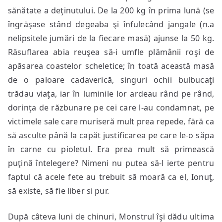
sănătate a deţinutului. De la 200 kg în prima lună (se
îngrăşase stând degeaba şi înfulecând jangale (n.a
nelipsitele jumări de la fiecare masă) ajunse la 50 kg.
Răsuflarea abia reuşea să-i umfle plămânii roşi de
apăsarea coastelor scheletice; în toată această masă
de o paloare cadaverică, singuri ochii bulbucaţi
trădau viaţa, iar în luminile lor ardeau rând pe rând,
dorinţa de răzbunare pe cei care l-au condamnat, pe
victimele sale care muriseră mult prea repede, fără ca
să asculte până la capăt justificarea pe care le-o săpa
în carne cu pioletul. Era prea mult să primească
puţină întelegere? Nimeni nu putea să-l ierte pentru
faptul că acele fete au trebuit să moară ca el, Ionuţ,
să existe, să fie liber si pur.
După câteva luni de chinuri, Monstrul îşi dădu ultima