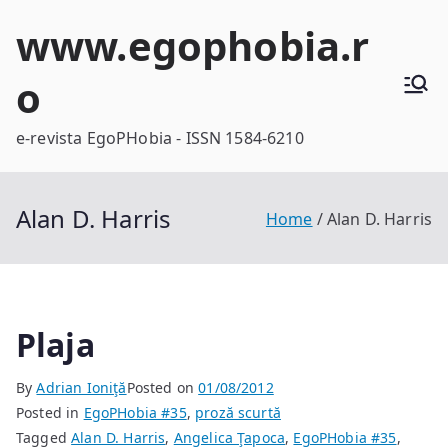
Skip
www.egophobia.r
to
content
o
e-revista EgoPHobia - ISSN 1584-6210
Alan D. Harris
Home
Alan D. Harris
Plaja
By
Adrian Ioniţă
Posted on
01/08/2012
Posted in
EgoPHobia #35
,
proză scurtă
Tagged
Alan D. Harris
,
Angelica Ţapoca
,
EgoPHobia #35
,