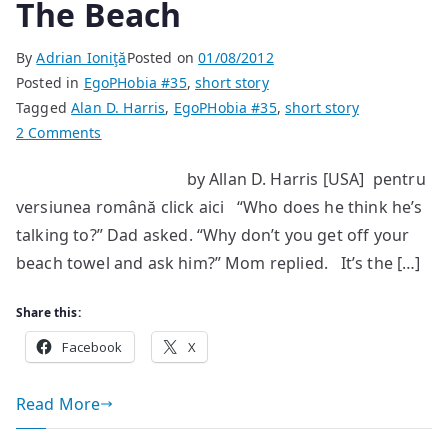
The Beach
By
Adrian Ioniţă
Posted on
01/08/2012
Posted in
EgoPHobia #35
,
short story
Tagged
Alan D. Harris
,
EgoPHobia #35
,
short story
on
2 Comments
The
by Allan D. Harris [USA] pentru
Beach
versiunea română click aici “Who does he think he’s
talking to?” Dad asked. “Why don’t you get off your
beach towel and ask him?” Mom replied. It’s the […]
Share this:
Facebook
X
Read More