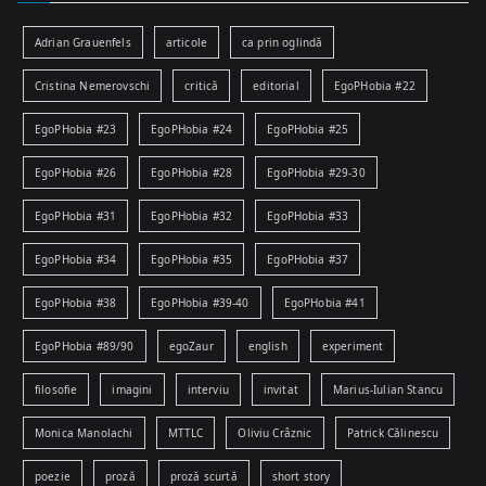
Adrian Grauenfels
articole
ca prin oglindă
Cristina Nemerovschi
critică
editorial
EgoPHobia #22
EgoPHobia #23
EgoPHobia #24
EgoPHobia #25
EgoPHobia #26
EgoPHobia #28
EgoPHobia #29-30
EgoPHobia #31
EgoPHobia #32
EgoPHobia #33
EgoPHobia #34
EgoPHobia #35
EgoPHobia #37
EgoPHobia #38
EgoPHobia #39-40
EgoPHobia #41
EgoPHobia #89/90
egoZaur
english
experiment
filosofie
imagini
interviu
invitat
Marius-Iulian Stancu
Monica Manolachi
MTTLC
Oliviu Crâznic
Patrick Călinescu
poezie
proză
proză scurtă
short story