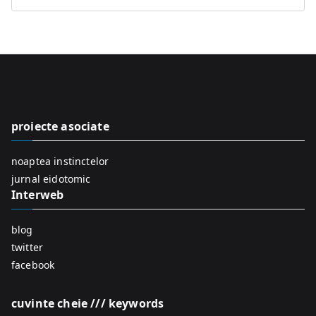
S
e
a
r
c
h
f
proiecte asociate
o
r
noaptea instinctelor
:
jurnal eidotomic
Interweb
blog
twitter
facebook
cuvinte cheie /// keywords