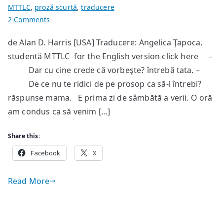
MTTLC
,
proză scurtă
,
traducere
on
2 Comments
Plaja
de Alan D. Harris [USA] Traducere: Angelica Ţapoca,
studentă MTTLC for the English version click here –
Dar cu cine crede că vorbeşte? întrebă tata. –
De ce nu te ridici de pe prosop ca să-l întrebi?
răspunse mama. E prima zi de sâmbătă a verii. O oră
am condus ca să venim […]
Share this:
Facebook
X
Read More