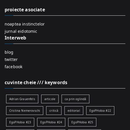
f
proiecte asociate
o
r
noaptea instinctelor
:
jurnal eidotomic
Interweb
blog
twitter
facebook
cuvinte cheie /// keywords
Adrian Grauenfels
articole
ca prin oglindă
Cristina Nemerovschi
critică
editorial
EgoPHobia #22
EgoPHobia #23
EgoPHobia #24
EgoPHobia #25