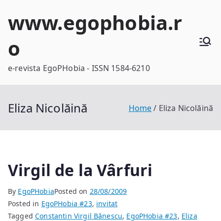
Skip
www.egophobia.r
to
content
o
e-revista EgoPHobia - ISSN 1584-6210
Eliza Nicolăină
Home
Eliza Nicolăină
Virgil de la Vârfuri
By
EgoPHobia
Posted on
28/08/2009
Posted in
EgoPHobia #23
,
invitat
Tagged
Constantin Virgil Bănescu
,
EgoPHobia #23
,
Eliza