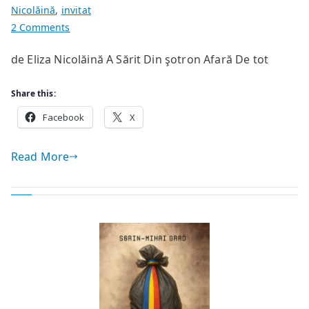
Nicolăină
,
invitat
on
2 Comments
Virgil
de Eliza Nicolăină A Sărit Din şotron Afară De tot
de
la
Share this:
Vârfuri
Facebook
X
Read More