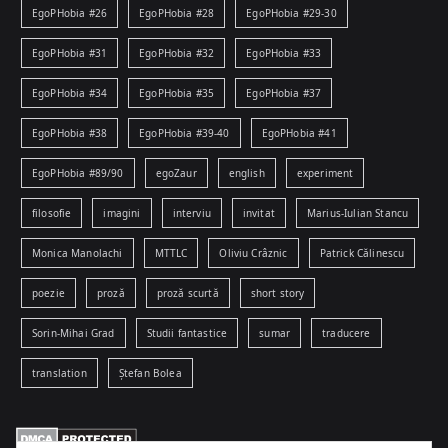
EgoPHobia #26
EgoPHobia #28
EgoPHobia #29-30
EgoPHobia #31
EgoPHobia #32
EgoPHobia #33
EgoPHobia #34
EgoPHobia #35
EgoPHobia #37
EgoPHobia #38
EgoPHobia #39-40
EgoPHobia #41
EgoPHobia #89/90
egoZaur
english
experiment
filosofie
imagini
interviu
invitat
Marius-Iulian Stancu
Monica Manolachi
MTTLC
Oliviu Crâznic
Patrick Călinescu
poezie
proză
proză scurtă
short story
Sorin-Mihai Grad
Studii fantastice
sumar
traducere
translation
Ștefan Bolea