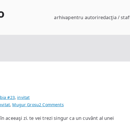
o
arhiva
pentru autori
redacţia / staf
bia #23
,
invitat
on
nvitat
,
Mugur Grosu
2 Comments
piatră
în aceeaşi zi. te vei trezi singur ca un cuvânt al unei