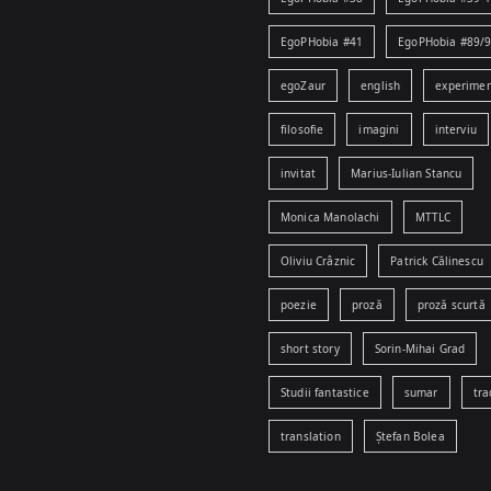
EgoPHobia #41
EgoPHobia #89/
egoZaur
english
experime
filosofie
imagini
interviu
invitat
Marius-Iulian Stancu
Monica Manolachi
MTTLC
Oliviu Crâznic
Patrick Călinescu
poezie
proză
proză scurtă
short story
Sorin-Mihai Grad
Studii fantastice
sumar
tra
translation
Ștefan Bolea