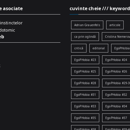
e asociate
cuvinte cheie /// keyword
instinctelor
Adrian Grauenfels
articole
idotomic
eb
ca prin oglindă
Cristina Nemerov
critică
editorial
EgoPHobia
EgoPHobia #23
EgoPHobia #24
k
EgoPHobia #25
EgoPHobia #26
EgoPHobia #28
EgoPHobia #29-3
EgoPHobia #31
EgoPHobia #32
EgoPHobia #33
EgoPHobia #34
EgoPHobia #35
EgoPHobia #37
EgoPHobia #38
EgoPHobia #39-4