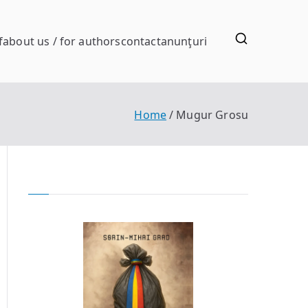
f
about us / for authors
contact
anunţuri
Home
Mugur Grosu