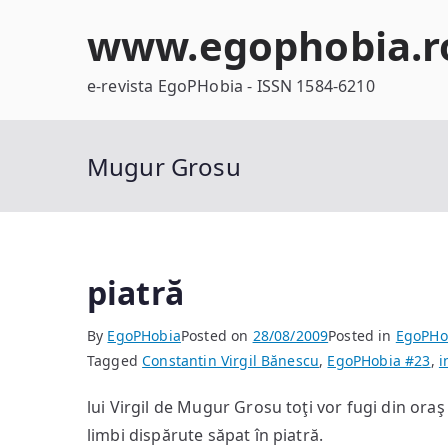
Skip
www.egophobia.r
to
content
e-revista EgoPHobia - ISSN 1584-6210
Mugur Grosu
piatră
By
EgoPHobia
Posted on
28/08/2009
Posted in
EgoPHo
Tagged
Constantin Virgil Bănescu
,
EgoPHobia #23
,
i
lui Virgil de Mugur Grosu toţi vor fugi din oraş 
limbi dispărute săpat în piatră.