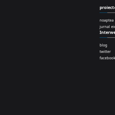
proiect
noaptea 
jurnal e
Interw
blog
twitter
faceboo