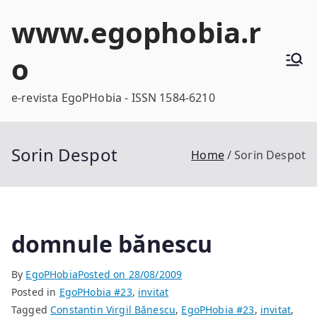
Skip
www.egophobia.r
to
content
o
e-revista EgoPHobia - ISSN 1584-6210
Sorin Despot
Home
Sorin Despot
domnule bănescu
By
EgoPHobia
Posted on
28/08/2009
Posted in
EgoPHobia #23
,
invitat
Tagged
Constantin Virgil Bănescu
,
EgoPHobia #23
,
invitat
,