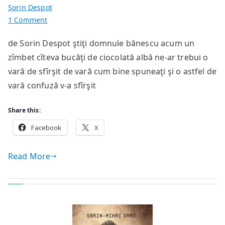
Sorin Despot
on
1 Comment
domnule
de Sorin Despot ştiţi domnule bănescu acum un
bănescu
zîmbet cîteva bucăţi de ciocolată albă ne-ar trebui o
vară de sfîrşit de vară cum bine spuneaţi şi o astfel de
vară confuză v-a sfîrşit
Share this:
Facebook
X
Read More