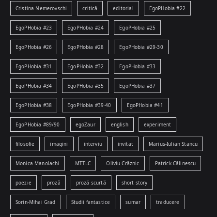
Cristina Nemerovschi
critică
editorial
EgoPHobia #22
EgoPHobia #23
EgoPHobia #24
EgoPHobia #25
EgoPHobia #26
EgoPHobia #28
EgoPHobia #29-30
EgoPHobia #31
EgoPHobia #32
EgoPHobia #33
EgoPHobia #34
EgoPHobia #35
EgoPHobia #37
EgoPHobia #38
EgoPHobia #39-40
EgoPHobia #41
EgoPHobia #89/90
egoZaur
english
experiment
filosofie
imagini
interviu
invitat
Marius-Iulian Stancu
Monica Manolachi
MTTLC
Oliviu Crâznic
Patrick Călinescu
poezie
proză
proză scurtă
short story
Sorin-Mihai Grad
Studii fantastice
sumar
traducere