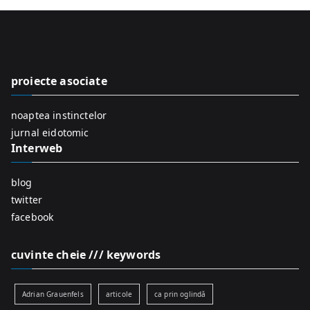
r
c
h
f
proiecte asociate
o
r
noaptea instinctelor
:
jurnal eidotomic
Interweb
blog
twitter
facebook
cuvinte cheie /// keywords
Adrian Grauenfels
articole
ca prin oglindă