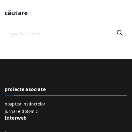
căutare
S
e
a
r
c
h
f
proiecte asociate
o
r
noaptea instinctelor
:
jurnal eidotomic
Interweb