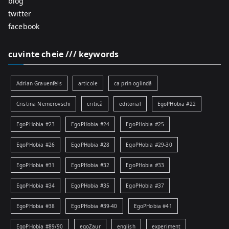
blog
twitter
facebook
cuvinte cheie /// keywords
Adrian Grauenfels
articole
ca prin oglindă
Cristina Nemerovschi
critică
editorial
EgoPHobia #22
EgoPHobia #23
EgoPHobia #24
EgoPHobia #25
EgoPHobia #26
EgoPHobia #28
EgoPHobia #29-30
EgoPHobia #31
EgoPHobia #32
EgoPHobia #33
EgoPHobia #34
EgoPHobia #35
EgoPHobia #37
EgoPHobia #38
EgoPHobia #39-40
EgoPHobia #41
EgoPHobia #89/90
egoZaur
english
experiment