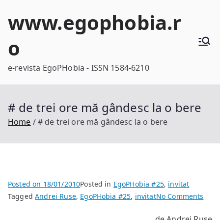
Skip
www.egophobia.r
to
content
o
e-revista EgoPHobia - ISSN 1584-6210
# de trei ore mă gândesc la o bere
Home
# de trei ore mă gândesc la o bere
Posted on
18/01/2010
Posted in
EgoPHobia #25
,
invitat
on
Tagged
Andrei Ruse
,
EgoPHobia #25
,
invitat
No Comments
#
de Andrei Ruse