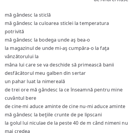
de
trei
mă gândesc la sticlă
ore
mă
mă gândesc la culoarea sticlei la temperatura
gând
potrivită
la
mă gândesc la bodega unde aş bea-o
o
la magazinul de unde mi-aş cumpăra-o la faţa
bere
vânzătorului la
mâna lui care se va deschide să primească banii
desfăcătorul meu galben din sertar
un pahar luat la nimereală
de trei ore mă gândesc la ce înseamnă pentru mine
cuvântul bere
de cine-mi aduce aminte de cine nu-mi aduce aminte
mă gândesc la beţiile crunte de pe lipscani
la golul lui niculae de la peste 40 de m când nimeni nu
mai credea