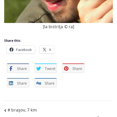
[la bistriţa © ra]
Share this:
Facebook
X
Share
Tweet
Share
Share
Share
Post
# braşov, 7 km