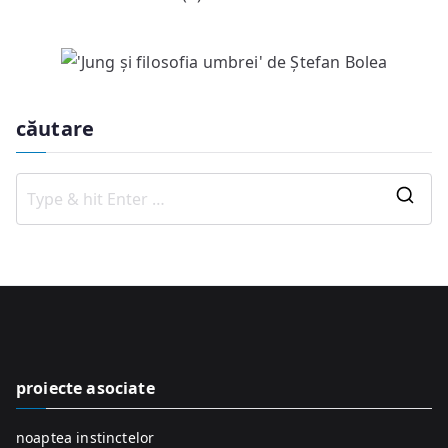
căutare
S
e
a
r
c
h
f
proiecte asociate
o
r
noaptea instinctelor