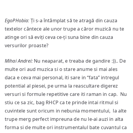
EgoPHobia:
Ți s-a întâmplat să te atragă din cauza
textelor cântece ale unor trupe a căror muzică nu te
atinge ori să eviți ceva ce-ți suna bine din cauza
versurilor proaste?
Mihai Andrei:
Nu neaparat, e treaba de gandire :)).. De
multe ori aud muzica si o stare anume si mai ales
daca e ceva mai personal, iti sare in “fata” intregul
potential al piesei, pe urma la reascultare digerez
versuri si formule repetitive care iti raman in cap. Nu
stiu ce sa zic, bag RHCP ca te prinde intai ritmul si
cuvintele sunt oricum in nebunia momentului, la alte
trupe merg perfect impreuna de nu le-ai auzi in alta
forma si de multe ori instrumentalul bate cuvantul ca