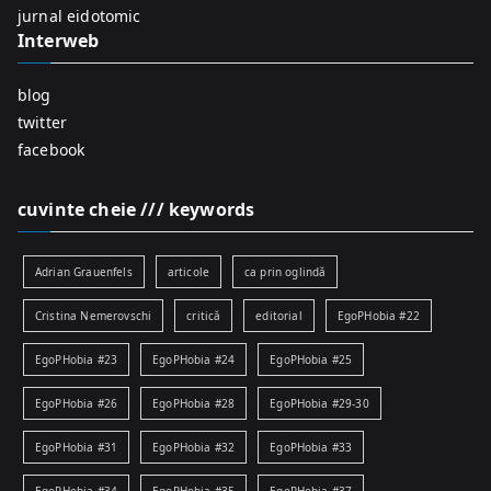
:
jurnal eidotomic
Interweb
blog
twitter
facebook
cuvinte cheie /// keywords
Adrian Grauenfels
articole
ca prin oglindă
Cristina Nemerovschi
critică
editorial
EgoPHobia #22
EgoPHobia #23
EgoPHobia #24
EgoPHobia #25
EgoPHobia #26
EgoPHobia #28
EgoPHobia #29-30
EgoPHobia #31
EgoPHobia #32
EgoPHobia #33
EgoPHobia #34
EgoPHobia #35
EgoPHobia #37