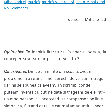
Mihai Andrei
,
muzică
,
muzică & literatură
,
Sorin-Mihai Grad
on
No Comments
Interviu
de Sorin-Mihai Grad
cu
Mihai
Andrei
[Breathelast]
EgoPHobia:
Te inspiră literatura, în special poezia, la
conceperea versurilor pieselor voastre?
Mihai Andrei:
Din ce tin minte din scoala, aveam
probleme in a retine rime, perechi de versuri intregi,
dar mi se spunea ca aveam, in schimb, condei,
puteam inventa cu putine date si trageam de ele intr-
un mod parabolic, incercand sa compensez pe linie
simbolica, filtrand detaliile cat mai amanuntit. Uneori