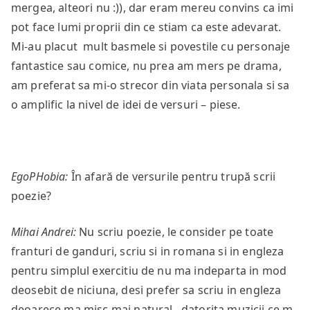
mergea, alteori nu :)), dar eram mereu convins ca imi
pot face lumi proprii din ce stiam ca este adevarat.
Mi-au placut mult basmele si povestile cu personaje
fantastice sau comice, nu prea am mers pe drama,
am preferat sa mi-o strecor din viata personala si sa
o amplific la nivel de idei de versuri – piese.
EgoPHobia:
În afară de versurile pentru trupă scrii
poezie?
Mihai Andrei:
Nu scriu poezie, le consider pe toate
franturi de ganduri, scriu si in romana si in engleza
pentru simplul exercitiu de nu ma indeparta in mod
deosebit de niciuna, desi prefer sa scriu in engleza
deoarece ma misc mai natural, datorita muzicii ce m-