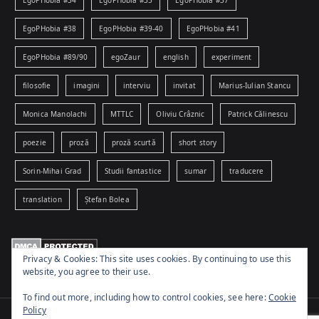
EgoPHobia #38
EgoPHobia #39-40
EgoPHobia #41
EgoPHobia #89/90
egoZaur
english
experiment
filosofie
imagini
interviu
invitat
Marius-Iulian Stancu
Monica Manolachi
MTTLC
Oliviu Crâznic
Patrick Călinescu
poezie
proză
proză scurtă
short story
Sorin-Mihai Grad
Studii fantastice
sumar
traducere
translation
Ștefan Bolea
Privacy & Cookies: This site uses cookies. By continuing to use this
website, you agree to their use.
To find out more, including how to control cookies, see here:
Cookie
Policy