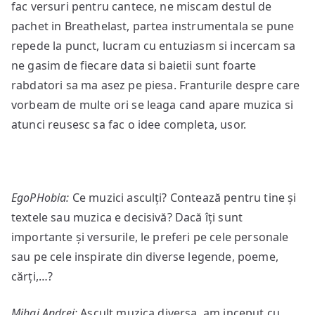
fac versuri pentru cantece, ne miscam destul de
pachet in Breathelast, partea instrumentala se pune
repede la punct, lucram cu entuziasm si incercam sa
ne gasim de fiecare data si baietii sunt foarte
rabdatori sa ma asez pe piesa. Franturile despre care
vorbeam de multe ori se leaga cand apare muzica si
atunci reusesc sa fac o idee completa, usor.
EgoPHobia:
Ce muzici asculți? Contează pentru tine și
textele sau muzica e decisivă? Dacă îți sunt
importante și versurile, le preferi pe cele personale
sau pe cele inspirate din diverse legende, poeme,
cărți,…?
Mihai Andrei:
Ascult muzica diversa, am inceput cu