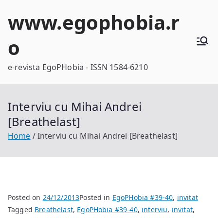
Skip
www.egophobia.r
to
content
o
e-revista EgoPHobia - ISSN 1584-6210
Interviu cu Mihai Andrei
[Breathelast]
Home
Interviu cu Mihai Andrei [Breathelast]
Posted on
24/12/2013
Posted in
EgoPHobia #39-40
,
invitat
Tagged
Breathelast
,
EgoPHobia #39-40
,
interviu
,
invitat
,