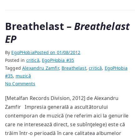
Breathelast –
Breathelast
EP
By
EgoPHobia
Posted on
01/08/2012
Posted in
critică
,
EgoPHobia #35
Tagged
Alexandru Zamfir
,
Breathelast
,
critică
,
EgoPHobia
#35
,
muzică
on
No Comments
Breathelast
[Metalfan Records Division, 2012] de Alexandru
–
Zamfir Impresia generală a ascultătorului
Breathelast
EP
contemporan de muzică (ne referim aici la genurile
care ne interesează direct, se subînţelege) este că
trăim într-o perioadă în care calitatea albumelor