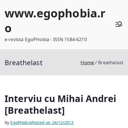
Skip
www.egophobia.r
to
content
o
e-revista EgoPHobia - ISSN 1584-6210
Breathelast
Home
Breathelast
Interviu cu Mihai Andrei
[Breathelast]
By
EgoPHobia
Posted on
24/12/2013