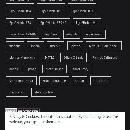
EgoPHobia #34
EgoPHobia #35
EgoPHobia #37
EgoPHobia #38
EgoPHobia #39-40
EgoPHobia #41
EgoPHobia #89/90
egoZaur
english
experiment
filosofie
imagini
interviu
invitat
Marius-Iulian Stancu
Monica Manolachi
MTTLC
Oliviu Crâznic
Patrick Călinescu
poezie
proză
proză scurtă
short story
Sorin-Mihai Grad
Studii fantastice
sumar
traducere
translation
Ștefan Bolea
Privacy & Cookies: This site uses cookies. By continuing to use this
website, you agree to their use.