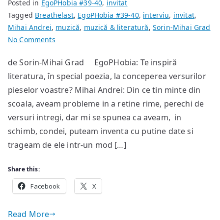
Posted in
EgoPHobia #39-40
,
invitat
Tagged
Breathelast
,
EgoPHobia #39-40
,
interviu
,
invitat
,
Mihai Andrei
,
muzică
,
muzică & literatură
,
Sorin-Mihai Grad
on
No Comments
Interviu
de Sorin-Mihai Grad EgoPHobia: Te inspiră
cu
literatura, în special poezia, la conceperea versurilor
Mihai
Andrei
pieselor voastre? Mihai Andrei: Din ce tin minte din
[Breathelast]
scoala, aveam probleme in a retine rime, perechi de
versuri intregi, dar mi se spunea ca aveam, in
schimb, condei, puteam inventa cu putine date si
trageam de ele intr-un mod […]
Share this:
Facebook
X
Read More