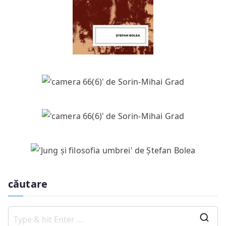
căutare
S