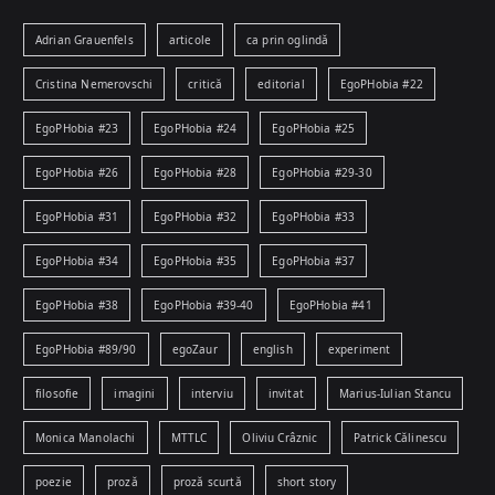
Adrian Grauenfels
articole
ca prin oglindă
Cristina Nemerovschi
critică
editorial
EgoPHobia #22
EgoPHobia #23
EgoPHobia #24
EgoPHobia #25
EgoPHobia #26
EgoPHobia #28
EgoPHobia #29-30
EgoPHobia #31
EgoPHobia #32
EgoPHobia #33
EgoPHobia #34
EgoPHobia #35
EgoPHobia #37
EgoPHobia #38
EgoPHobia #39-40
EgoPHobia #41
EgoPHobia #89/90
egoZaur
english
experiment
filosofie
imagini
interviu
invitat
Marius-Iulian Stancu
Monica Manolachi
MTTLC
Oliviu Crâznic
Patrick Călinescu
poezie
proză
proză scurtă
short story