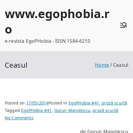
Skip
www.egophobia.r
to
content
o
e-revista EgoPHobia - ISSN 1584-6210
Ceasul
Home
Ceasul
Posted on
17/05/2014
Posted in
EgoPHobia #41
,
proză scurtă
Tagged
EgoPHobia #41
,
Gorun Manolescu
,
proză scurtă
on
No Comments
Ceasul
de Gorun Manolescu