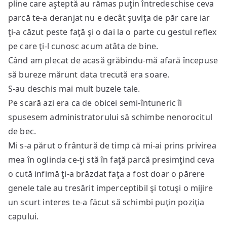
pline care aşteptă au rămas puţin întredeschise ceva
parcă te-a deranjat nu e decât şuviţa de păr care iar
ţi-a căzut peste faţă şi o dai la o parte cu gestul reflex
pe care ţi-l cunosc acum atâta de bine.
Când am plecat de acasă grăbindu-mă afară începuse
să bureze mărunt data trecută era soare.
S-au deschis mai mult buzele tale.
Pe scară azi era ca de obicei semi-întuneric îi
spusesem administratorului să schimbe nenorocitul
de bec.
Mi s-a părut o frântură de timp că mi-ai prins privirea
mea în oglinda ce-ţi stă în faţă parcă presimţind ceva
o cută infimă ţi-a brăzdat faţa a fost doar o părere
genele tale au tresărit imperceptibil şi totuşi o mijire
un scurt interes te-a făcut să schimbi puţin poziţia
capului.