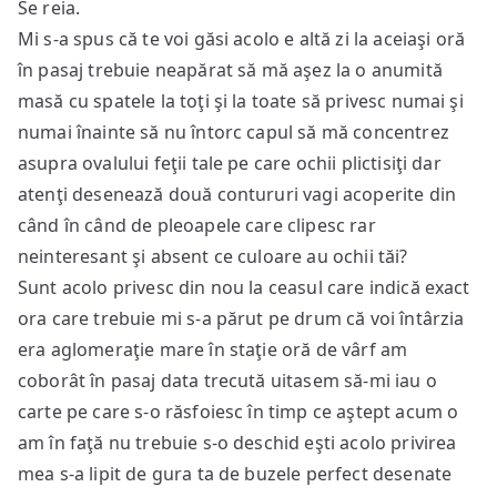
Se reia.
Mi s-a spus că te voi găsi acolo e altă zi la aceiaşi oră
în pasaj trebuie neapărat să mă aşez la o anumită
masă cu spatele la toţi şi la toate să privesc numai şi
numai înainte să nu întorc capul să mă concentrez
asupra ovalului feţii tale pe care ochii plictisiţi dar
atenţi desenează două contururi vagi acoperite din
când în când de pleoapele care clipesc rar
neinteresant şi absent ce culoare au ochii tăi?
Sunt acolo privesc din nou la ceasul care indică exact
ora care trebuie mi s-a părut pe drum că voi întârzia
era aglomeraţie mare în staţie oră de vârf am
coborât în pasaj data trecută uitasem să-mi iau o
carte pe care s-o răsfoiesc în timp ce aştept acum o
am în faţă nu trebuie s-o deschid eşti acolo privirea
mea s-a lipit de gura ta de buzele perfect desenate