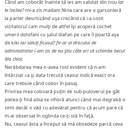
Când am coborât înainte să ies am salutat din nou
iar
te înclini?
mi-a zis madam Nina care are o garsonieră
la parter deschizând uşa crezând că i-a sosit
vizitatorul cam mulţi de altfel îşi acoperă cochet
umerii dolofani cu şalul diafan pe care îl poartă aşa
de kiki
iar saluţi ficusul? fir-ar al dracului de
administrator i-am zis de nu ştiu câte ori să schimbe becul
ăla chior.
Nerăbdarea mea n-avea rost evident că n-am
întârziat ca şi data trecută ceasul indică exact ora
care trebuie când cobor în pasaj.
Privirea mea coboară puţin de sub puloverul pe gât
pielea-ţi fină abia se-nfioră atunci când mai degrabă o
simt decât o văd cu adevărat pentru că acum pare că
m-ai observat în oglinda ce-ţi stă în faţă.
Nu, ceasul ăsta a început să mă obsedeze parcă ceva