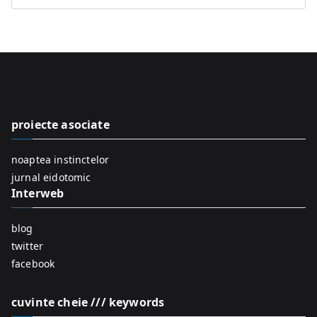
e
a
r
c
h
f
proiecte asociate
o
r
noaptea instinctelor
:
jurnal eidotomic
Interweb
blog
twitter
facebook
cuvinte cheie /// keywords