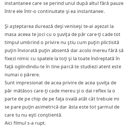
instantanee care se perind unul după altul fără pauze
între ele într-o continuitate şi ea instantanee.
Şi aşteptarea durează deşi veniseşi te-ai aşezat la
masa aceea te joci cu o şuviţa de păr care-ţi cade tot
timpul umbrind o privire nu ştiu cum puţin plictisită
puţin înviorată puţin absentă dar acolo mereu fără să
fixezi nimic cu spatele la toţi şi la toate îndreptată în
faţă oglindindu-te în tine parcă te studiezi atent este
numai o părere.
Sunt impresionat de acea privire de acea şuviţa de
păr mătăsos care-ţi cade mereu şi o dai reflex la o
parte de pe chip de pe faţa ovală atât cât trebuie mi
se pare puţin asimetrică dar ăsta este tot şarmul de
care tu nu eşti conştientă.
Aici filmul s-a rupt.