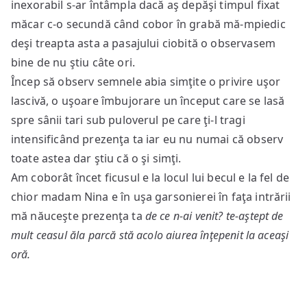
inexorabil s-ar întâmpla dacă aş depăşi timpul fixat
măcar c-o secundă când cobor în grabă mă-mpiedic
deşi treapta asta a pasajului ciobită o observasem
bine de nu ştiu câte ori.
Încep să observ semnele abia simţite o privire uşor
lascivă, o uşoare îmbujorare un început care se lasă
spre sânii tari sub puloverul pe care ţi-l tragi
intensificând prezenţa ta iar eu nu numai că observ
toate astea dar ştiu că o şi simţi.
Am coborât încet ficusul e la locul lui becul e la fel de
chior madam Nina e în uşa garsonierei în faţa intrării
mă năuceşte prezenţa ta
de ce n-ai venit? te-aştept de
mult ceasul ăla parcă stă acolo aiurea înţepenit la aceaşi
oră.