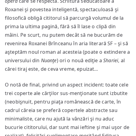
opera
care se respectă. Scriitura seducătoare a
Roxanei şi povestea inteligentă, spectaculoasă şi
filosofică obligă cititorul să parcurgă volumul de la
prima la ultima pagină, fără să îl lase o clipă din
mâini. Pe scurt, nu putem decât să ne bucurăm de
revenirea Roxanei Brînceanu în aria literară SF – şi să
aşteptăm noul roman al acesteia (poate o extindere a
universului din
Nuanţe
) ori o nouă ediţie a
Shariei
, al
cărei tiraj este, de ceva vreme, epuizat…
O notă de final, privind un aspect incident: toate cele
trei coperte ale cărţilor sus-menţionate sunt izbutite
(neobişnuit, pentru piaţa românească de carte, în
cadrul căreia se preferă copertele abstracte sau
minimaliste, care nu ajută la vânzări şi nu aduc
bucurie cititorului, dar sunt mai ieftine şi mai uşor de
realizat), felicitări suplimentare meritând Editura