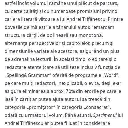
astfel încât volumul rămâne unul plăcut de parcurs,
cu certe calităţi şi cu numeroase promisiuni privind
cariera literară viitoare a lui Andrei Trifănescu. Printre
dovezile de măiestrie a tânărului autor, remarcăm
structura cărţii, deloc lineară sau monotonă,
alternanţa perspectivelor şi capitolelor, precum şi
dimensiunile variate ale acestora, asigurând un plus
de adrenalină lecturii. În acelaşi timp, o editare şi o
redactare atente (care să utilizeze inclusiv funcţia de
„Spelling&Grammar” oferită de programele „Word”,
pe care mulţi redactori, inexplicabil, o evită, deşi le-ar
asigura eliminarea a aprox. 70% din erorile pe care le
lasă în cărţi) ar putea ajuta autorul să treacă din
categoria „promiţător” în categoria „consacrat”,
odată cu următorul volum. Până atunci,
Specimenul
lui
Andrei Trifănescu ar putea fi luat în considerare