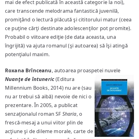
mai de efect publicată în această categorie la noi),
care transcende melodrama fantastică juvenilă,
promiţând o lectură plăcută şi cititorului matur (ceea
ce puţine cărţi destinate adolescenţilor pot promite).
Probabil o viitoare ediţie (de data aceasta, una
îngrijită) va ajuta romanul (şi autoarea) să îşi atingă
potenţialul maxim.
Roxana Brînceanu
, autoarea proaspetei nuvele
Nuanţe de întuneric
(Editura
Millennium Books, 2014) nu are (sau
nu ar trebui să aibă) nevoie de nici o
prezentare. În 2005, a publicat
senzaţionalul roman SF
Sharia
, o
frescă-mesaj a unui viitor plin de
acţiune şi de dileme morale, carte de