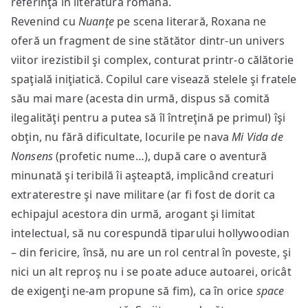
referinţă în literatura română.
Revenind cu
Nuanţe
pe scena literară, Roxana ne
oferă un fragment de sine stătător dintr-un univers
viitor irezistibil şi complex, conturat printr-o călătorie
spaţială iniţiatică. Copilul care visează stelele şi fratele
său mai mare (acesta din urmă, dispus să comită
ilegalităţi pentru a putea să îl întreţină pe primul) îşi
obţin, nu fără dificultate, locurile pe nava
Mi Vida de
Nonsens
(profetic nume…), după care o aventură
minunată şi teribilă îi aşteaptă, implicând creaturi
extraterestre şi nave militare (ar fi fost de dorit ca
echipajul acestora din urmă, arogant şi limitat
intelectual, să nu corespundă tiparului hollywoodian
– din fericire, însă, nu are un rol central în poveste, şi
nici un alt reproş nu i se poate aduce autoarei, oricât
de exigenţi ne-am propune să fim), ca în orice
space