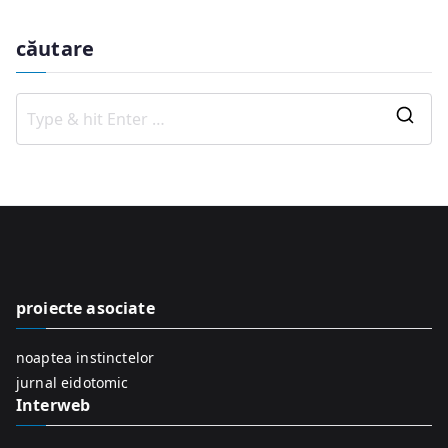
căutare
S
e
a
r
c
h
f
proiecte asociate
o
r
noaptea instinctelor
:
jurnal eidotomic
Interweb