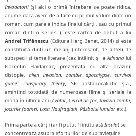
Invadatorii
(şi aici o primă întrebare se poate ridica,
anume dacă avem de a face cu primul volum dintr-un
roman, cum pare a indica finalul cărţii, sau cu primul
roman dintr-o serie?…), este cartea de debut a lui
Andrei Trifănescu
(Editura Herg Benet, 2014) şi este
constituită dintr-un melanj (interesant, de altfel) de
subspecii şi teme literare (caz întâlnit şi la
Adnana
lui
Florentin Haidamac, prezentată cu altă ocazie):
distopie,
alien invasion
,
zombie apocalypse
,
survival
game
,
conspiracy theory
, SF postapocaliptic ş.a.,
amintind totodată de numeroase filme şi seriale la
modă în ultimii ani (
Avatar
,
Cercul de foc
,
Invazia zombi
,
Jocurile foamei, Lost: Naufragiaţii
,
Războiul lumilor
etc.).
Prima parte a cărţii (ar fi putut fi intitulată
Insula
) se
concentrează asupra eforturilor de supravieţuire