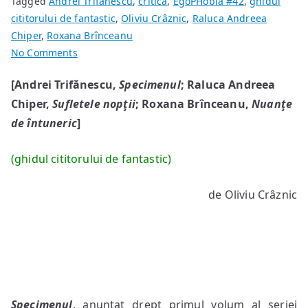
Tagged
Andrei Trifănescu
,
critică
,
EgoPHobia #42
,
ghidul
cititorului de fantastic
,
Oliviu Crâznic
,
Raluca Andreea
Chiper
,
Roxana Brînceanu
on
No Comments
Specimen,
[Andrei Trifănescu,
Specimenul
; Raluca Andreea
suflet
Chiper,
Sufletele no
p
ţii
; Roxana Brînceanu,
Nuanţe
şi
nuanţă
de întuneric
]
(ghidul cititorului de fantastic)
de Oliviu Crâznic
Specimenul
, anunţat drept primul volum al seriei