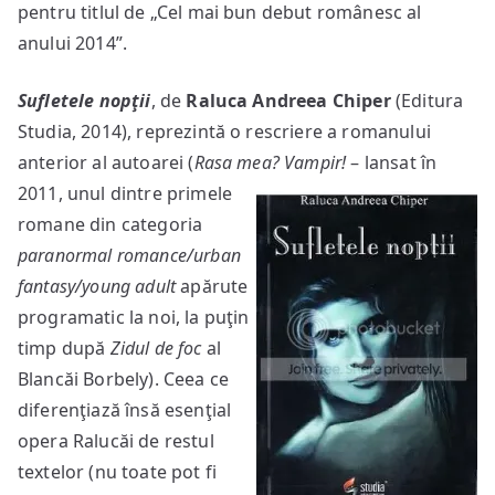
pentru titlul de „Cel mai bun debut românesc al
anului 2014”.
Sufletele nopţii
, de
Raluca Andreea Chiper
(Editura
Studia, 2014), reprezintă o rescriere a romanului
anterior al autoarei (
Rasa mea
? Vampir!
– lansat în
2011,
unul dintre primele
romane din categoria
paranormal romance/urban
fantasy/young adult
apărute
programatic la noi, la puţin
timp după
Zidul de foc
al
Blancăi Borbely). Ceea ce
diferenţiază însă esenţial
opera Ralucăi de restul
textelor (nu toate pot fi