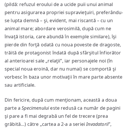
(pildă: refuzul eroului de a ucide puii unui animal
pentru asigurarea propriei supravieţuiri, preferându-
se lupta demnă – şi, evident, mai riscantă – cu un
animal mare; abordare verosimilă, după cum ne
învaţă istoria, care abundă în exemple similare), îşi
pierde din forţă odată cu noua poveste de dragoste,
trăită de protagonist îndată după sfârşitul înfiorător
al anterioarei sale „relaţii”, iar personajele noi (în
special noua eroină, dar nu numai) se comportă şi
vorbesc în baza unor motivaţii în mare parte absente
sau artificiale.
Din fericire, după cum menţionam, această a doua
parte a
Specimenului
este redusă ca număr de pagini
şi pare a fi mai degrabă un fel de trecere (prea
grăbită…) către „cartea a 2-a a seriei
Invadatorii
”,