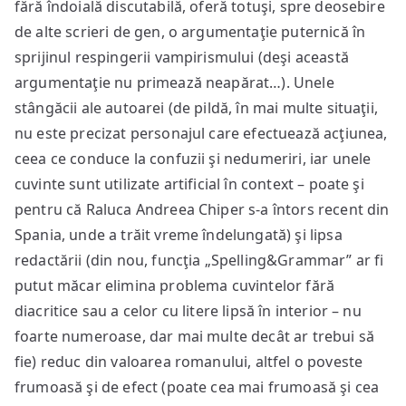
fără îndoială discutabilă, oferă totuşi, spre deosebire
de alte scrieri de gen, o argumentaţie puternică în
sprijinul respingerii vampirismului (deşi această
argumentaţie nu primează neapărat…). Unele
stângăcii ale autoarei (de pildă, în mai multe situaţii,
nu este precizat personajul care efectuează acţiunea,
ceea ce conduce la confuzii şi nedumeriri, iar unele
cuvinte sunt utilizate artificial în context – poate şi
pentru că Raluca Andreea Chiper s-a întors recent din
Spania, unde a trăit vreme îndelungată) şi lipsa
redactării (din nou, funcţia „Spelling&Grammar” ar fi
putut măcar elimina problema cuvintelor fără
diacritice sau a celor cu litere lipsă în interior – nu
foarte numeroase, dar mai multe decât ar trebui să
fie) reduc din valoarea romanului, altfel o poveste
frumoasă şi de efect (poate cea mai frumoasă şi cea