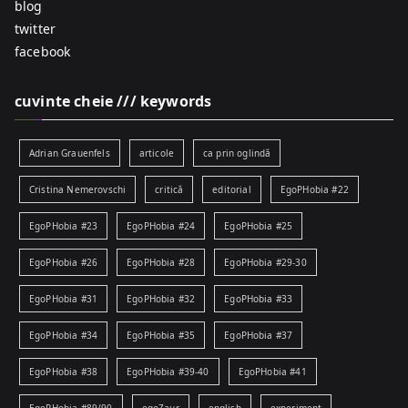
blog
twitter
facebook
cuvinte cheie /// keywords
Adrian Grauenfels
articole
ca prin oglindă
Cristina Nemerovschi
critică
editorial
EgoPHobia #22
EgoPHobia #23
EgoPHobia #24
EgoPHobia #25
EgoPHobia #26
EgoPHobia #28
EgoPHobia #29-30
EgoPHobia #31
EgoPHobia #32
EgoPHobia #33
EgoPHobia #34
EgoPHobia #35
EgoPHobia #37
EgoPHobia #38
EgoPHobia #39-40
EgoPHobia #41