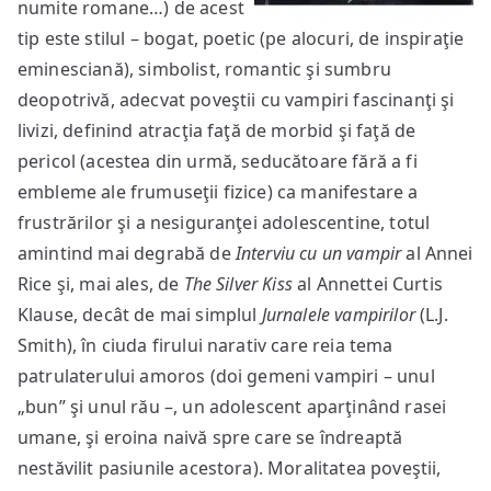
numite romane…) de acest
tip este stilul – bogat, poetic (pe alocuri, de inspiraţie
eminesciană), simbolist, romantic şi sumbru
deopotrivă, adecvat poveştii cu vampiri fascinanţi şi
livizi, definind atracţia faţă de morbid şi faţă de
pericol (acestea din urmă, seducătoare fără a fi
embleme ale frumuseţii fizice) ca manifestare a
frustrărilor şi a nesiguranţei adolescentine, totul
amintind mai degrabă de
Interviu cu un vampir
al Annei
Rice şi, mai ales, de
The Silver Kiss
al Annettei Curtis
Klause, decât de mai simplul
Jurnalele vampirilor
(L.J.
Smith), în ciuda firului narativ care reia tema
patrulaterului amoros (doi gemeni vampiri – unul
„bun” şi unul rău –, un adolescent aparţinând rasei
umane, şi eroina naivă spre care se îndreaptă
nestăvilit pasiunile acestora). Moralitatea poveştii,