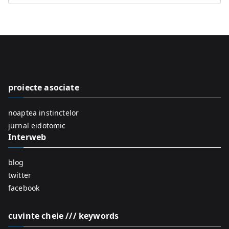
e
a
r
c
h
f
proiecte asociate
o
r
noaptea instinctelor
:
jurnal eidotomic
Interweb
blog
twitter
facebook
cuvinte cheie /// keywords