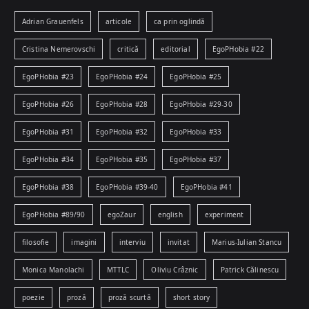
Adrian Grauenfels
articole
ca prin oglindă
Cristina Nemerovschi
critică
editorial
EgoPHobia #22
EgoPHobia #23
EgoPHobia #24
EgoPHobia #25
EgoPHobia #26
EgoPHobia #28
EgoPHobia #29-30
EgoPHobia #31
EgoPHobia #32
EgoPHobia #33
EgoPHobia #34
EgoPHobia #35
EgoPHobia #37
EgoPHobia #38
EgoPHobia #39-40
EgoPHobia #41
EgoPHobia #89/90
egoZaur
english
experiment
filosofie
imagini
interviu
invitat
Marius-Iulian Stancu
Monica Manolachi
MTTLC
Oliviu Crâznic
Patrick Călinescu
poezie
proză
proză scurtă
short story