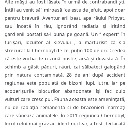
Alte măşti au fost lăsate în urmă de contrabandi şti.
Întâi au venit să” miroasă “ce este de jefuit, apoi doar
pentru bravură. Aventurierii beau apa râului Pripyat,
sau înoată în râu, ignorând radiaţia şi iritând
gardienii postaţi să-i pună pe goană. Un ” expert” în
furişări, locuitor al Kievului , a mărturisit că s-a
strecurat la Chernobyl de cel puţin 100 de ori. Credea
că este vorba de o zonă pustie, arsă şi devastată. În
schimb a găsit păduri, râuri, cai sălbateci galopând
prin natura contaminată. 28 de ani după accident
regiunea este populată de bizoni, lupi, lutre, iar pe
acoperişurile blocurilor abandonate îşi fac cuib
vulturi care cresc pui. Fauna aceasta este ameninţată,
nu de radiaţia remanentă ci de braconieri înarmaţi
care vânează animalele. În 2011 regiunea Chernobyl,
locul celui mai grav accident nuclear, a fost declarată