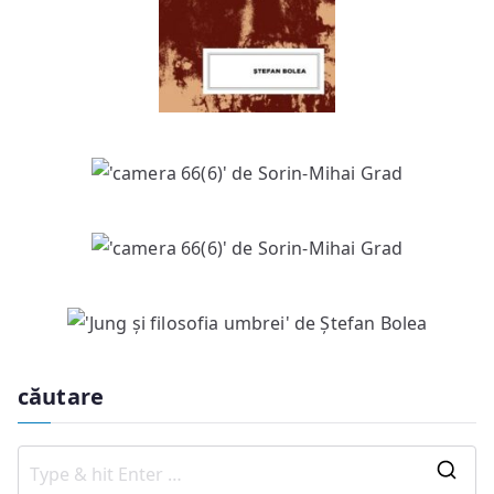
căutare
S