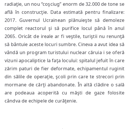
radiaţie, un nou “coşciug” enorm de 32.000 de tone se
află în construcţie. Data estimată pentru finalizare:
2017. Guvernul Ucrainean plănuieşte să demoleze
complet reactorul şi să purifice locul până în anul
2065. Oricât de ireale ar fi veştile, turiştii nu renunţă
să bântuie aceste locuri sumbre. Cineva a avut idea să
vândă un program turistului nuclear căruia i se oferă
vizuni apocaliptice la faţa locului: spitalul jefuit în care
zărim paturi de fier deformate, echipamentul ruginit
din sălile de operaţie, şcoli prin care te strecori prin
mormane de cărţi abandonate. În altă clădire o sală
are podeaua acoperită cu măşti de gaze folosite
cândva de echipele de curăţenie.