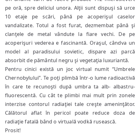
pe oră, spre deliciul unora. Alţii sunt dispuşi să urce
10 etaje pe scări, până pe acoperişul caselor
vandalizate. Totul a fost furat, dezmembat până şi
clanţele de metal vândute la fiare vechi. De pe
acoperişuri vederea e fascinantă. Oraşul, cândva un
model al paradisului sovietic, dispare azi parcă
absorbit de pământul negru şi vegetaţia luxuriantă.
Pentru cinici există un joc virtual numit “Umbrele
Chernobylului”. Te poţi plimbă într-o lume radioactivă
în care te recunoşti după umbra ta alb- albastru-
fluorescentă. Cu cât te plimbi mai mult prin zonele
interzise contorul radiaţiei tale creşte ameninţător.
Călătorul aflat în pericol poate reduce doza de
radiaţie fatală bând o virtuală vodkă rusească.
Prosit!