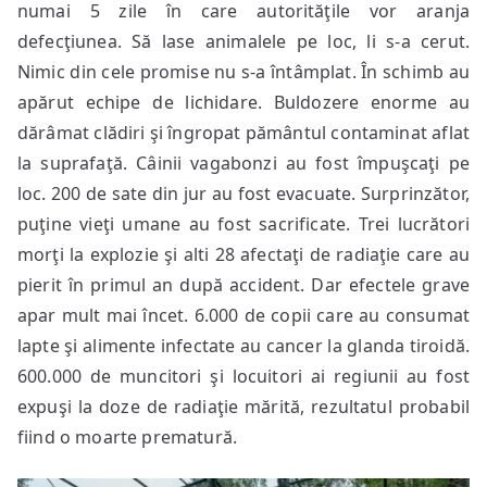
numai 5 zile în care autorităţile vor aranja
defecţiunea. Să lase animalele pe loc, li s-a cerut.
Nimic din cele promise nu s-a întâmplat. În schimb au
apărut echipe de lichidare. Buldozere enorme au
dărâmat clădiri şi îngropat pământul contaminat aflat
la suprafaţă. Câinii vagabonzi au fost împuşcaţi pe
loc. 200 de sate din jur au fost evacuate. Surprinzător,
puţine vieţi umane au fost sacrificate. Trei lucrători
morţi la explozie şi alti 28 afectaţi de radiaţie care au
pierit în primul an după accident. Dar efectele grave
apar mult mai încet. 6.000 de copii care au consumat
lapte şi alimente infectate au cancer la glanda tiroidă.
600.000 de muncitori şi locuitori ai regiunii au fost
expuşi la doze de radiaţie mărită, rezultatul probabil
fiind o moarte prematură.