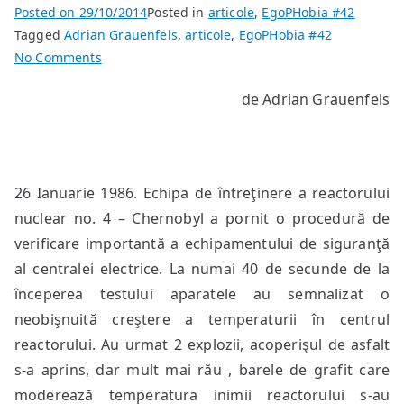
Posted on
29/10/2014
Posted in
articole
,
EgoPHobia #42
Tagged
Adrian Grauenfels
,
articole
,
EgoPHobia #42
on
No Comments
Adevărul
de Adrian Grauenfels
despre
Chernobyl:
Turism
Nuclear
26 Ianuarie 1986. Echipa de întreţinere a reactorului
şi
cai
nuclear no. 4 – Chernobyl a pornit o procedură de
sălbatici
verificare importantă a echipamentului de siguranţă
al centralei electrice. La numai 40 de secunde de la
începerea testului aparatele au semnalizat o
neobişnuită creştere a temperaturii în centrul
reactorului. Au urmat 2 explozii, acoperişul de asfalt
s-a aprins, dar mult mai rău , barele de grafit care
moderează temperatura inimii reactorului s-au