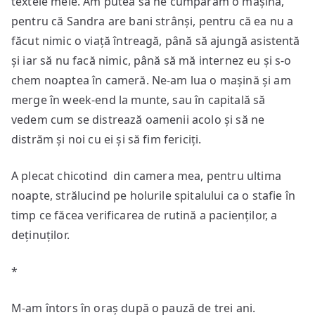
textele mele. Am putea să ne cumpărăm o mașină,
pentru că Sandra are bani strânși, pentru că ea nu a
făcut nimic o viață întreagă, până să ajungă asistentă
și iar să nu facă nimic, până să mă internez eu și s-o
chem noaptea în cameră. Ne-am lua o mașină și am
merge în week-end la munte, sau în capitală să
vedem cum se distrează oamenii acolo și să ne
distrăm și noi cu ei și să fim fericiți.
A plecat chicotind din camera mea, pentru ultima
noapte, strălucind pe holurile spitalului ca o stafie în
timp ce făcea verificarea de rutină a pacienților, a
deținuților.
*
M-am întors în oraș după o pauză de trei ani.