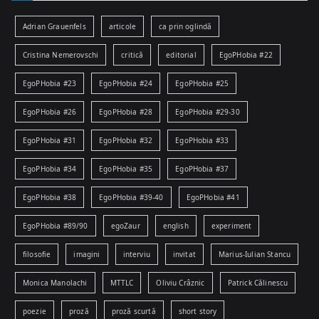
Adrian Grauenfels
articole
ca prin oglindă
Cristina Nemerovschi
critică
editorial
EgoPHobia #22
EgoPHobia #23
EgoPHobia #24
EgoPHobia #25
EgoPHobia #26
EgoPHobia #28
EgoPHobia #29-30
EgoPHobia #31
EgoPHobia #32
EgoPHobia #33
EgoPHobia #34
EgoPHobia #35
EgoPHobia #37
EgoPHobia #38
EgoPHobia #39-40
EgoPHobia #41
EgoPHobia #89/90
egoZaur
english
experiment
filosofie
imagini
interviu
invitat
Marius-Iulian Stancu
Monica Manolachi
MTTLC
Oliviu Crâznic
Patrick Călinescu
poezie
proză
proză scurtă
short story