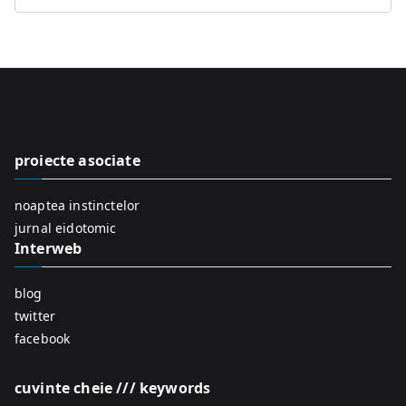
S
e
a
r
c
h
f
proiecte asociate
o
r
noaptea instinctelor
:
jurnal eidotomic
Interweb
blog
twitter
facebook
cuvinte cheie /// keywords