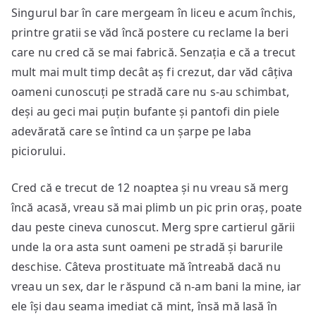
Singurul bar în care mergeam în liceu e acum închis,
printre gratii se văd încă postere cu reclame la beri
care nu cred că se mai fabrică. Senzația e că a trecut
mult mai mult timp decât aș fi crezut, dar văd câțiva
oameni cunoscuți pe stradă care nu s-au schimbat,
deși au geci mai puțin bufante și pantofi din piele
adevărată care se întind ca un șarpe pe laba
piciorului.
Cred că e trecut de 12 noaptea și nu vreau să merg
încă acasă, vreau să mai plimb un pic prin oraș, poate
dau peste cineva cunoscut. Merg spre cartierul gării
unde la ora asta sunt oameni pe stradă și barurile
deschise. Câteva prostituate mă întreabă dacă nu
vreau un sex, dar le răspund că n-am bani la mine, iar
ele își dau seama imediat că mint, însă mă lasă în