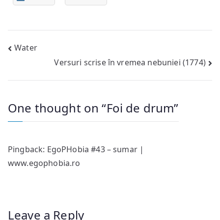
Post
Water
Versuri scrise în vremea nebuniei (1774)
navigation
One thought on “
Foi de drum
”
Pingback:
EgoPHobia #43 – sumar |
www.egophobia.ro
Leave a Reply