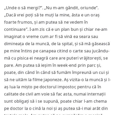
„Unde o să mergi?”. „Nu m-am gândit, oriunde”.
„Dacă vrei poți să te muți la mine, ăsta e un oraș
foarte frumos, și am putea să ne vedem în
continuare”. I-am zis că e un plan bun și chiar ne-am
imaginat o vreme cum ar fi să vină ea seara sau
dimineața de la muncă, de la spital, și să mă găsească
pe mine întins pe canapea citind o carte sau jucându-
mă cu pisica ei neagră care are puteri vrăjitorești, se
pare. Am putea să ieșim în week-end prin parc și,
poate, din când în când să fumăm împreună un cui și
să ne uităm la filme japoneze. Aș vizita-o la muncă și l-
aș lua la mișto pe doctorul impostor, pentru că în
calitate de civil am voie să fac asta, numai internații
sunt obligați să i se supună, poate chiar l-am chema
pe doctor la o cină la noi și aș putea să-i mai arăt din