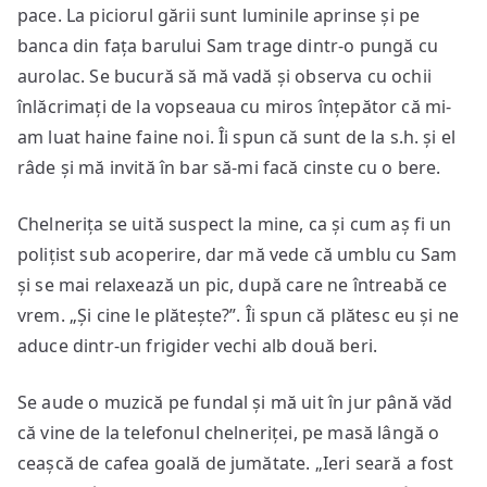
pace. La piciorul gării sunt luminile aprinse și pe
banca din fața barului Sam trage dintr-o pungă cu
aurolac. Se bucură să mă vadă și observa cu ochii
înlăcrimați de la vopseaua cu miros înțepător că mi-
am luat haine faine noi. Îi spun că sunt de la s.h. și el
râde și mă invită în bar să-mi facă cinste cu o bere.
Chelnerița se uită suspect la mine, ca și cum aș fi un
polițist sub acoperire, dar mă vede că umblu cu Sam
și se mai relaxează un pic, după care ne întreabă ce
vrem. „Și cine le plătește?”. Îi spun că plătesc eu și ne
aduce dintr-un frigider vechi alb două beri.
Se aude o muzică pe fundal și mă uit în jur până văd
că vine de la telefonul chelneriței, pe masă lângă o
ceașcă de cafea goală de jumătate. „Ieri seară a fost