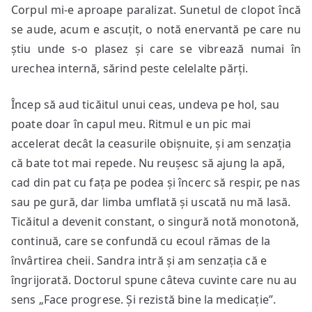
Corpul mi-e aproape paralizat. Sunetul de clopot încă
se aude, acum e ascuțit, o notă enervantă pe care nu
știu unde s-o plasez și care se vibrează numai în
urechea internă, sărind peste celelalte părți.
Încep să aud ticăitul unui ceas, undeva pe hol, sau
poate doar în capul meu. Ritmul e un pic mai
accelerat decât la ceasurile obișnuite, și am senzația
că bate tot mai repede. Nu reușesc să ajung la apă,
cad din pat cu fața pe podea și încerc să respir, pe nas
sau pe gură, dar limba umflată și uscată nu mă lasă.
Ticăitul a devenit constant, o singură notă monotonă,
continuă, care se confundă cu ecoul rămas de la
învârtirea cheii. Sandra intră și am senzația că e
îngrijorată. Doctorul spune câteva cuvinte care nu au
sens „Face progrese. Și rezistă bine la medicație”.