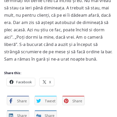
terminați voi berile cred că închid și eu. Nu mai vreau
să stau ca ieri până dimineața. A trebuit să stau, mai
mult, nu pentru clienți, că pe ei îi dădeam afară, dacă
era. Dar am zis să aștept autobuzul de dimineață să
plec acasă. Azi nu știu ce fac, poate închid si dorm
aici”. „Poți dormi la mine, dacă vrei. Am o cameră
liberă”. S-a bucurat când a auzit și a început să
strângă scrumiere de pe mese și să facă ordine la bar.
Sam a rămas în gară și ne-a urat noapte bună.
Share this:
Facebook
X
Share
Tweet
Share
Share
Share