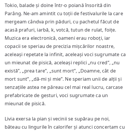
Tokio, balade și doine într-o poiană însorită din
Parâng. Ne-am amintit cu toții de festivalurile la care
mergeam cândva prin păduri, cu pachetul făcut de
acasă prafuri, iarbă, k, votcă, tutun de rulat, foițe.
Muzica era electronică, oameni erau roboți, iar
copacii se speriau de precizia mișcărilor noastre,
aceleași repetate la infinit, aceleași voci sugrumate ca
un mieunat de pisică, aceleași replici „nu cred”, „nu
există”, „prea tare”, „sunt mort”, „Doamne, cât de
mort sunt”, „dă-mi și mie”. Ne speriam unii de alții și
senzațiile astea ne păreau cel mai real lucru, carcase
prefabricate de gesturi, voci sugrumate ca un
mieunat de pisică.
Livia exersa la pian și vecinii se supărau pe noi,
băteau cu lingurile în calorifer și atunci concertam cu