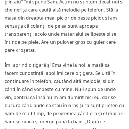
plin aici” îmi spune Sam. Acum nu suntem decât noi și
chelnerița care caută altă melodie pe telefon. Stă la
masa din dreapta mea, picior de peste picior, și am
senzația că colanții de pe ea sunt aproape
transparenți, acolo unde materialul se lipește și se
întinde pe piele. Are un pulover gros cu guler care
pare croșetat.
Îmi aprind o țigară și Ema vine la noi la masă să
facem cunoștință, apoi îmi cere o țigară. Se uită în
continuare în telefon, căutând altă melodie, și din
când în când vorbește cu mine. Nu-i spun de unde
vin, pentru că încă nu m-am dumirit nici eu, dar se
bucură când aude că stau în oraș și că sunt prieten cu
Sam de mult timp, de pe vremea când era și el mai ok.
Sam se ridică și merge până la baie. „După ce