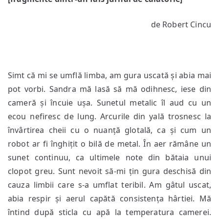
de Robert Cincu
Simt că mi se umflă limba, am gura uscată și abia mai
pot vorbi. Sandra mă lasă să mă odihnesc, iese din
cameră și încuie ușa. Sunetul metalic îl aud cu un
ecou nefiresc de lung. Arcurile din yală trosnesc la
învârtirea cheii cu o nuanță glotală, ca și cum un
robot ar fi înghițit o bilă de metal. În aer rămâne un
sunet continuu, ca ultimele note din bătaia unui
clopot greu. Sunt nevoit să-mi țin gura deschisă din
cauza limbii care s-a umflat teribil. Am gâtul uscat,
abia respir și aerul capătă consistența hârtiei. Mă
întind după sticla cu apă la temperatura camerei.