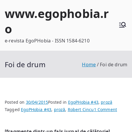
Skip
www.egophobia.r
to
content
o
e-revista EgoPHobia - ISSN 1584-6210
Foi de drum
Home
Foi de drum
Posted on
30/04/2015
Posted in
EgoPHobia #43
,
proză
on
Tagged
EgoPHobia #43
,
proză
,
Robert Cincu
1 Comment
Foi
de
[fragmente dintr-un fals jurnal de călătorie]
drum