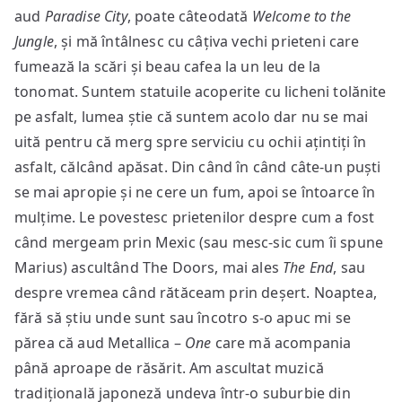
aud
Paradise City
, poate câteodată
Welcome to the
Jungle
, și mă întâlnesc cu câțiva vechi prieteni care
fumează la scări și beau cafea la un leu de la
tonomat. Suntem statuile acoperite cu licheni tolănite
pe asfalt, lumea știe că suntem acolo dar nu se mai
uită pentru că merg spre serviciu cu ochii ațintiți în
asfalt, călcând apăsat. Din când în când câte-un puști
se mai apropie și ne cere un fum, apoi se întoarce în
mulțime. Le povestesc prietenilor despre cum a fost
când mergeam prin Mexic (sau mesc-sic cum îi spune
Marius) ascultând The Doors, mai ales
The End
, sau
despre vremea când rătăceam prin deșert. Noaptea,
fără să știu unde sunt sau încotro s-o apuc mi se
părea că aud Metallica –
One
care mă acompania
până aproape de răsărit. Am ascultat muzică
tradițională japoneză undeva într-o suburbie din