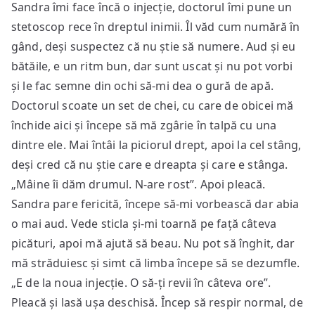
Sandra îmi face încă o injecție, doctorul îmi pune un
stetoscop rece în dreptul inimii. Îl văd cum numără în
gând, deși suspectez că nu știe să numere. Aud și eu
bătăile, e un ritm bun, dar sunt uscat și nu pot vorbi
și le fac semne din ochi să-mi dea o gură de apă.
Doctorul scoate un set de chei, cu care de obicei mă
închide aici și începe să mă zgârie în talpă cu una
dintre ele. Mai întâi la piciorul drept, apoi la cel stâng,
deși cred că nu știe care e dreapta și care e stânga.
„Mâine îi dăm drumul. N-are rost”. Apoi pleacă.
Sandra pare fericită, începe să-mi vorbească dar abia
o mai aud. Vede sticla și-mi toarnă pe față câteva
picături, apoi mă ajută să beau. Nu pot să înghit, dar
mă străduiesc și simt că limba începe să se dezumfle.
„E de la noua injecție. O să-ți revii în câteva ore”.
Pleacă și lasă ușa deschisă. Încep să respir normal, de