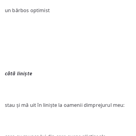
un bărbos optimist
câtă liniște
stau și mă uit în liniște la oamenii dimprejurul meu: