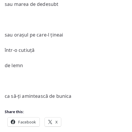
sau marea de dedesubt
sau orașul pe care-l țineai
într-o cutiuță
de lemn
ca să-ți amintească de bunica
Share this:
Facebook
X