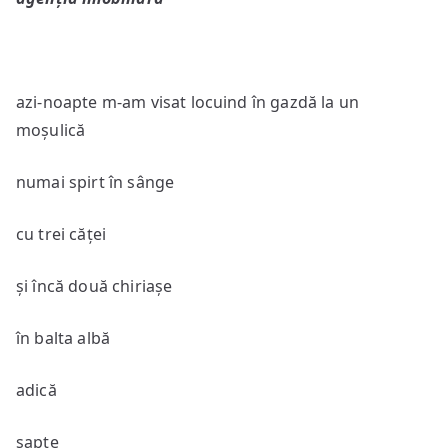
de
Paul
Viniciu
azi-noapte m-am visat locuind în gazdă la un
moșulică
numai spirt în sânge
cu trei căței
și încă două chiriașe
în balta albă
adică
șapte