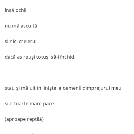
însă ochii
nu mă ascultă
și nici creierul
dacă aș reuși totuși să-i închid.
stau și mă uit în liniște la oamenii dimprejurul meu
și o foarte mare pace
(aproape reptilă)