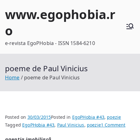
Skip
www.egophobia.r
to
content
o
e-revista EgoPHobia - ISSN 1584-6210
poeme de Paul Vinicius
Home
poeme de Paul Vinicius
Posted on
30/03/2015
Posted in
EgoPHobia #43
,
poezie
on
Tagged
EgoPHobia #43
,
Paul Vinicius
,
poezie
1 Comment
poeme
agenția imobiliară