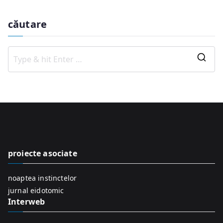
căutare
S
e
a
r
c
h
f
proiecte asociate
o
r
noaptea instinctelor
:
jurnal eidotomic
Interweb