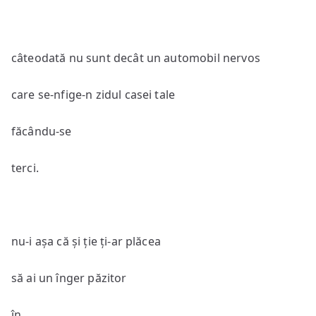
câteodată nu sunt decât un automobil nervos
care se-nfige-n zidul casei tale
făcându-se
terci.
nu-i așa că și ție ți-ar plăcea
să ai un înger păzitor
în