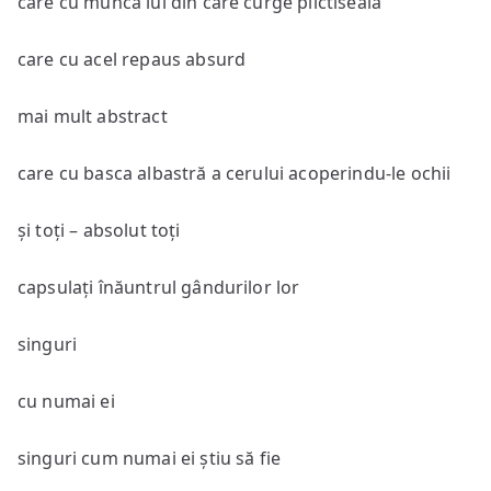
care cu munca lui din care curge plictiseala
care cu acel repaus absurd
mai mult abstract
care cu basca albastră a cerului acoperindu-le ochii
și toți – absolut toți
capsulați înăuntrul gândurilor lor
singuri
cu numai ei
singuri cum numai ei știu să fie