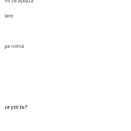
mi se așează
lent
pe inimă
ce știi tu?