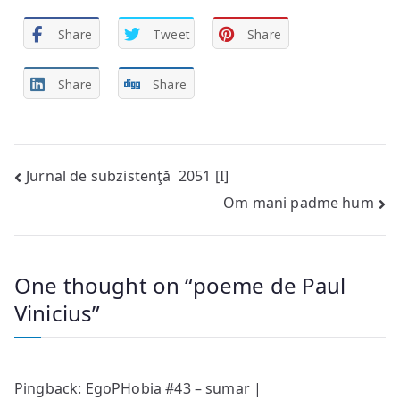
Share
Tweet
Share
Share
Share
Post
Jurnal de subzistenţă 2051 [I]
Om mani padme hum
navigation
One thought on “
poeme de Paul
Vinicius
”
Pingback:
EgoPHobia #43 – sumar |