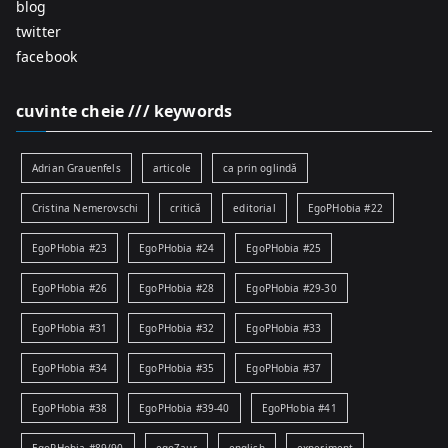
blog
twitter
facebook
cuvinte cheie /// keywords
Adrian Grauenfels
articole
ca prin oglindă
Cristina Nemerovschi
critică
editorial
EgoPHobia #22
EgoPHobia #23
EgoPHobia #24
EgoPHobia #25
EgoPHobia #26
EgoPHobia #28
EgoPHobia #29-30
EgoPHobia #31
EgoPHobia #32
EgoPHobia #33
EgoPHobia #34
EgoPHobia #35
EgoPHobia #37
EgoPHobia #38
EgoPHobia #39-40
EgoPHobia #41