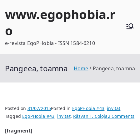
Skip
www.egophobia.r
to
content
o
e-revista EgoPHobia - ISSN 1584-6210
Pangeea, toamna
Home
Pangeea, toamna
Posted on
31/07/2015
Posted in
EgoPHobia #43
,
invitat
on
Tagged
EgoPHobia #43
,
invitat
,
Răzvan T. Coloja
2 Comments
Pa
[fragment]
to