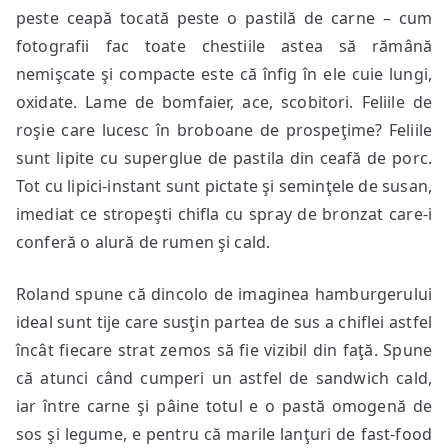
peste ceapă tocată peste o pastilă de carne – cum
fotografii fac toate chestiile astea să rămână
nemişcate şi compacte este că înfig în ele cuie lungi,
oxidate. Lame de bomfaier, ace, scobitori. Feliile de
roşie care lucesc în broboane de prospeţime? Feliile
sunt lipite cu superglue de pastila din ceafă de porc.
Tot cu lipici-instant sunt pictate şi seminţele de susan,
imediat ce stropeşti chifla cu spray de bronzat care-i
conferă o alură de rumen şi cald.
Roland spune că dincolo de imaginea hamburgerului
ideal sunt tije care susţin partea de sus a chiflei astfel
încât fiecare strat zemos să fie vizibil din faţă. Spune
că atunci când cumperi un astfel de sandwich cald,
iar între carne şi pâine totul e o pastă omogenă de
sos şi legume, e pentru că marile lanţuri de fast-food