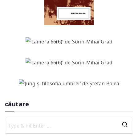
căutare
S