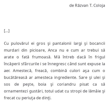
de Răzvan T. Coloja
[…]
Cu pulovărul ei gros şi pantalonii largi şi bocancii
murdari din picioare, Anca nu e cum ar trebui să
arate o fată frumoasă. Mă întreb dacă în frigul
încăperii sfârcurile i se înnegresc când sunt expuse la
aer. Amestecă, freacă, combină culori aşa cum o
bucătăreasă ar amesteca ingrediente. Sare şi ulei şi
sos de peşte, boia şi coriandru pisat ca să
ornamentezi gustări, totul udat cu stropi de lămâie şi
frecat cu periuţa de dinţi.