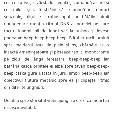
ceea ce priveşte vârsta lor legală şi comandă alcool şi
cocktailuri şi lasă străini să le atingă în moduri
senzuale, bliţul e stroboscopul iar bătăile inimii
nonagenare menţin ritmul DNB al podelei pe care
tocuri inadmisibil de lungi sar la unison şi lovesc
podeaua: beep-beep-beep-beep. Bliţul aruncă lumină
spre maldărul ăsta de piele şi os, zbârnâie ca o
insectă ameninţătoare şi pictează replici monocrome
pe zidul de lângă fereastră, beep-beep-beep iar
bătrâna cască orbitele ei albe spre tavan beep-beep-
beep cască gura uscată în jurul limbii beep-beep iar
obiectivul flutură mecanic spre ea şi clipeşte ritmic
din diferite unghiuri.
De-abia spre sfârşitul vieţii ajungi să crezi că moartea
e ceva inevitabil.