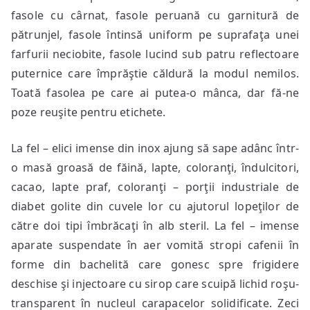
fasole cu cârnat, fasole peruană cu garnitură de
pătrunjel, fasole întinsă uniform pe suprafaţa unei
farfurii neciobite, fasole lucind sub patru reflectoare
puternice care împrăştie căldură la modul nemilos.
Toată fasolea pe care ai putea-o mânca, dar fă-ne
poze reuşite pentru etichete.
La fel – elici imense din inox ajung să sape adânc într-
o masă groasă de făină, lapte, coloranţi, îndulcitori,
cacao, lapte praf, coloranţi – porţii industriale de
diabet golite din cuvele lor cu ajutorul lopeţilor de
către doi tipi îmbrăcaţi în alb steril. La fel – imense
aparate suspendate în aer vomită stropi cafenii în
forme din bachelită care gonesc spre frigidere
deschise şi injectoare cu sirop care scuipă lichid roşu-
transparent în nucleul carapacelor solidificate. Zeci