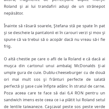
Roland şi ai lui trandafiri aduşi de un strănepot
nepăsător.
Înainte să răsară soarele, Ştefana stă pe spate în pat
şi se descheie la pantalonii ei în carouri verzi şi mov şi
spune că va trebui să o acopăr dacă nu vreau să-i fie
frig.
O altă chestie pe care o afli de la Roland e că dacă ai
muşca din cartonul unui ambalaj McDonalds ţi-ai
umple gura de cuie. Dublu-cheeseburger cu de două
ori mai mult sos şi frânturi perfecte de salată
perfectă şi şase cuie înfipte adânc în stratul de carne.
Poza aceea care te face să dai 6,4 RON pentru un
sandwich imens este ceea ce i-a plătit lui Roland setul
de lentile taiwaneze. Caşcaval peste sos peste verde