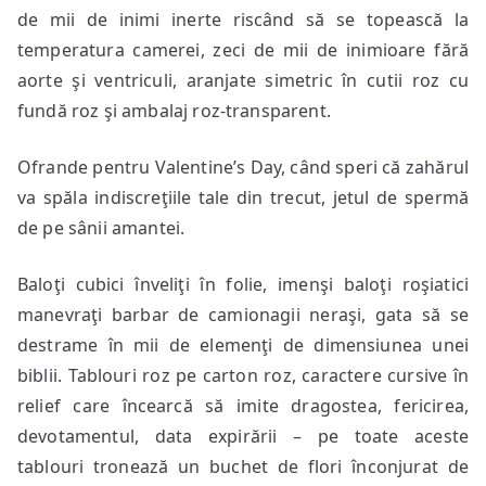
de mii de inimi inerte riscând să se topească la
temperatura camerei, zeci de mii de inimioare fără
aorte şi ventriculi, aranjate simetric în cutii roz cu
fundă roz şi ambalaj roz-transparent.
Ofrande pentru Valentine’s Day, când speri că zahărul
va spăla indiscreţiile tale din trecut, jetul de spermă
de pe sânii amantei.
Baloţi cubici înveliţi în folie, imenşi baloţi roşiatici
manevraţi barbar de camionagii neraşi, gata să se
destrame în mii de elemenţi de dimensiunea unei
biblii. Tablouri roz pe carton roz, caractere cursive în
relief care încearcă să imite dragostea, fericirea,
devotamentul, data expirării – pe toate aceste
tablouri tronează un buchet de flori înconjurat de