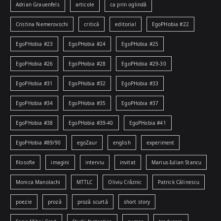
Adrian Grauenfels
articole
ca prin oglindă
Cristina Nemerovschi
critică
editorial
EgoPHobia #22
EgoPHobia #23
EgoPHobia #24
EgoPHobia #25
EgoPHobia #26
EgoPHobia #28
EgoPHobia #29-30
EgoPHobia #31
EgoPHobia #32
EgoPHobia #33
EgoPHobia #34
EgoPHobia #35
EgoPHobia #37
EgoPHobia #38
EgoPHobia #39-40
EgoPHobia #41
EgoPHobia #89/90
egoZaur
english
experiment
filosofie
imagini
interviu
invitat
Marius-Iulian Stancu
Monica Manolachi
MTTLC
Oliviu Crâznic
Patrick Călinescu
poezie
proză
proză scurtă
short story