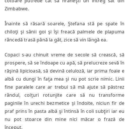
cotoare putrede cât să hrăneşti un întreg sat din
Zimbabwe.
Înainte să răsară soarele, Ştefana stă pe spate în
chiloţi şi sânii goi şi îşi freacă palmele de plapuma
râncedă trasă până la gât, zice să vin lângă ea.
Copaci s-au chinuit vreme de secole să crească, să
prospere, să se îndoape cu apă, să prelucreze sevă în
răşină lipicioasă, să devină celuloză, iar prima foaie e
albă cu dungi în faţa mea şi nu pot scrie nimic. Linii
fine paralele care ar trebui să mă ajute să păstrez
rândul, colţuri rotunjite care să nu transforme
paginile în urechi bezmetice şi îndoite, niciun fir de
praf prins în pasta albă şi întinsă în coli subţiri iar eu
nu pot stoarce din mine nici măcar o frază de
început.