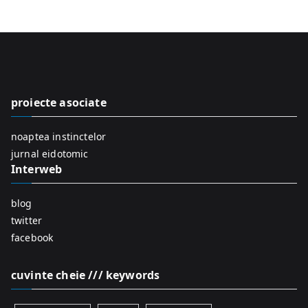
e
a
r
c
h
f
proiecte asociate
o
r
noaptea instinctelor
:
jurnal eidotomic
Interweb
blog
twitter
facebook
cuvinte cheie /// keywords