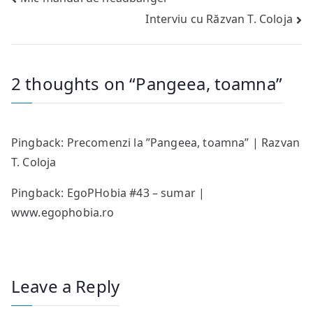
Post
Interviu cu Răzvan T. Coloja
navigation
2 thoughts on “
Pangeea, toamna
”
Pingback:
Precomenzi la ”Pangeea, toamna” | Razvan
T. Coloja
Pingback:
EgoPHobia #43 – sumar |
www.egophobia.ro
Leave a Reply