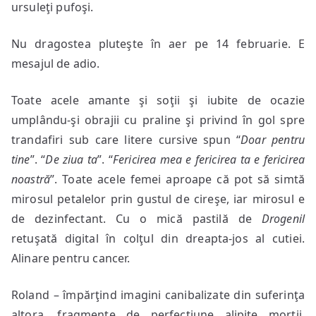
ursuleţi pufoşi.
Nu dragostea pluteşte în aer pe 14 februarie. E
mesajul de adio.
Toate acele amante şi soţii şi iubite de ocazie
umplându-şi obrajii cu praline şi privind în gol spre
trandafiri sub care litere cursive spun “
Doar pentru
tine
”. “
De ziua ta
”. “
Fericirea mea e fericirea ta e fericirea
noastră
”. Toate acele femei aproape că pot să simtă
mirosul petalelor prin gustul de cireşe, iar mirosul e
de dezinfectant. Cu o mică pastilă de
Drogenil
retuşată digital în colţul din dreapta-jos al cutiei.
Alinare pentru cancer.
Roland – împărţind imagini canibalizate din suferinţa
altora, fragmente de perfecţiune alipite morţii.