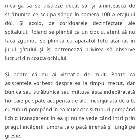
meargă să se distreze decât să îşi amintească de
străbunica ce scuipă sânge în camera 10B a etajului
doi. Şi acolo, pe coridoarele dezinfectate ale
spitalului, Roland se plimbă ca un cioclu, atent să nu
facă zgomot, se plimbă cu aparatul foto atârnat în
jurul gâtului şi îşi antrenează privirea să observe
lucruri din coada ochiului.
Şi poate că nu ai vizitat-o de mult. Poate că
asistentele vorbesc despre ea la timpul trecut, dar
bunica sau străbunica sau mătuşa asta îndepăratată
horcăie pe spate acoperită de alb, înconjurată de alb,
cu tuburi pompând în ea leucocite şi tuburi pompând
lichid transparent în ea şi nu te vede când intri prin
pragul încăperii, umbra ta o pată imensă şi lungă pe
gresie.