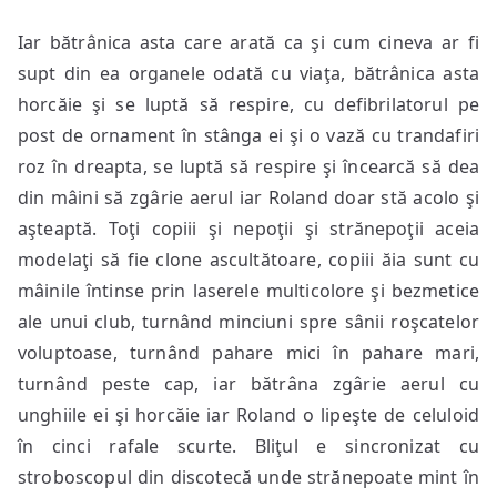
Iar bătrânica asta care arată ca şi cum cineva ar fi
supt din ea organele odată cu viaţa, bătrânica asta
horcăie şi se luptă să respire, cu defibrilatorul pe
post de ornament în stânga ei şi o vază cu trandafiri
roz în dreapta, se luptă să respire şi încearcă să dea
din mâini să zgârie aerul iar Roland doar stă acolo şi
aşteaptă. Toţi copiii şi nepoţii şi strănepoţii aceia
modelaţi să fie clone ascultătoare, copiii ăia sunt cu
mâinile întinse prin laserele multicolore şi bezmetice
ale unui club, turnând minciuni spre sânii roşcatelor
voluptoase, turnând pahare mici în pahare mari,
turnând peste cap, iar bătrâna zgârie aerul cu
unghiile ei şi horcăie iar Roland o lipeşte de celuloid
în cinci rafale scurte. Bliţul e sincronizat cu
stroboscopul din discotecă unde strănepoate mint în