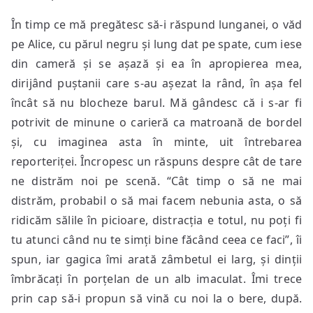
În timp ce mă pregătesc să-i răspund lunganei, o văd
pe Alice, cu părul negru și lung dat pe spate, cum iese
din cameră și se așază și ea în apropierea mea,
dirijând puștanii care s-au așezat la rând, în așa fel
încât să nu blocheze barul. Mă gândesc că i s-ar fi
potrivit de minune o carieră ca matroană de bordel
și, cu imaginea asta în minte, uit întrebarea
reporteriței. Încropesc un răspuns despre cât de tare
ne distrăm noi pe scenă. “Cât timp o să ne mai
distrăm, probabil o să mai facem nebunia asta, o să
ridicăm sălile în picioare, distracția e totul, nu poți fi
tu atunci când nu te simți bine făcând ceea ce faci”, îi
spun, iar gagica îmi arată zâmbetul ei larg, și dinții
îmbrăcați în porțelan de un alb imaculat. Îmi trece
prin cap să-i propun să vină cu noi la o bere, după.