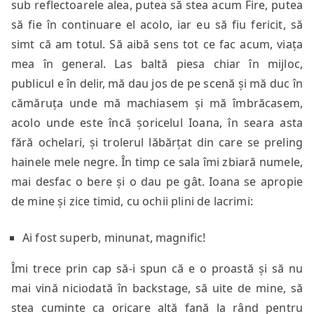
sub reflectoarele alea, putea să stea acum Fire, putea
să fie în continuare el acolo, iar eu să fiu fericit, să
simt că am totul. Să aibă sens tot ce fac acum, viața
mea în general. Las baltă piesa chiar în mijloc,
publicul e în delir, mă dau jos de pe scenă și mă duc în
cămăruța unde mă machiasem și mă îmbrăcasem,
acolo unde este încă șoricelul Ioana, în seara asta
fără ochelari, și trolerul lăbărțat din care se preling
hainele mele negre. În timp ce sala îmi zbiară numele,
mai desfac o bere și o dau pe gât. Ioana se apropie
de mine și zice timid, cu ochii plini de lacrimi:
Ai fost superb, minunat, magnific!
Îmi trece prin cap să-i spun că e o proastă și să nu
mai vină niciodată în backstage, să uite de mine, să
stea cuminte ca oricare altă fană la rând pentru