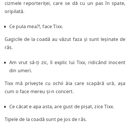
cizmele reporteriței, care se dă cu un pas în spate,
oripilată.
Ce pula mea?!, face Tixx.
Gagicile de la coadă au văzut faza și sunt leșinate de
râs.
Am vrut să-ți zic, îi explic lui Tixx, ridicând inocent
din umeri.
Tixx mă privește cu ochii ăia care scapără ură, așa
cum o face mereu și-n concert.
Ce căcat e apa asta, are gust de pișat, zice Tixx.
Tipele de la coadă sunt pe jos de râs.