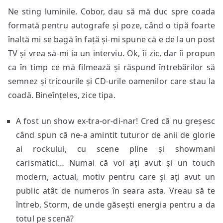
Ne sting luminile. Cobor, dau să mă duc spre coada
formată pentru autografe și poze, când o tipă foarte
înaltă mi se bagă în față și-mi spune că e de la un post
TV și vrea să-mi ia un interviu. Ok, îi zic, dar îi propun
ca în timp ce mă filmează și răspund întrebărilor să
semnez și tricourile și CD-urile oamenilor care stau la
coadă. Bineînțeles, zice tipa.
A fost un show ex-tra-or-di-nar! Cred că nu greșesc
când spun că ne-a amintit tuturor de anii de glorie
ai rockului, cu scene pline și showmani
carismatici… Numai că voi ați avut și un touch
modern, actual, motiv pentru care și ați avut un
public atât de numeros în seara asta. Vreau să te
întreb, Storm, de unde găsești energia pentru a da
totul pe scenă?