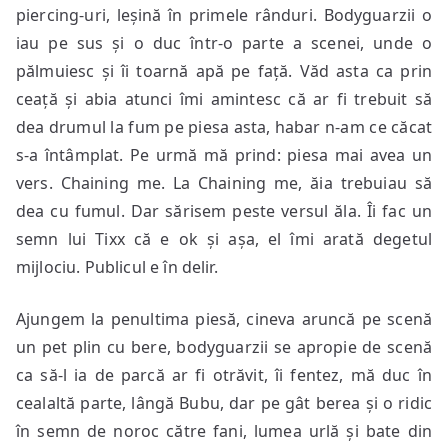
piercing-uri, leșină în primele rânduri. Bodyguarzii o
iau pe sus și o duc într-o parte a scenei, unde o
pălmuiesc și îi toarnă apă pe față. Văd asta ca prin
ceață și abia atunci îmi amintesc că ar fi trebuit să
dea drumul la fum pe piesa asta, habar n-am ce căcat
s-a întâmplat. Pe urmă mă prind: piesa mai avea un
vers. Chaining me. La Chaining me, ăia trebuiau să
dea cu fumul. Dar sărisem peste versul ăla. Îi fac un
semn lui Tixx că e ok și așa, el îmi arată degetul
mijlociu. Publicul e în delir.
Ajungem la penultima piesă, cineva aruncă pe scenă
un pet plin cu bere, bodyguarzii se apropie de scenă
ca să-l ia de parcă ar fi otrăvit, îi fentez, mă duc în
cealaltă parte, lângă Bubu, dar pe gât berea și o ridic
în semn de noroc către fani, lumea urlă și bate din