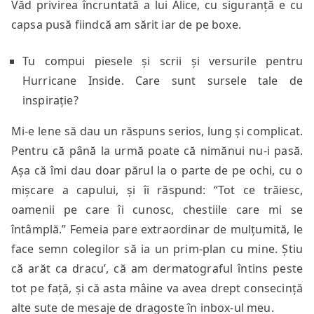
Văd privirea încruntată a lui Alice, cu siguranță e cu
capsa pusă fiindcă am sărit iar de pe boxe.
Tu compui piesele și scrii și versurile pentru
Hurricane Inside. Care sunt sursele tale de
inspirație?
Mi-e lene să dau un răspuns serios, lung și complicat.
Pentru că până la urmă poate că nimănui nu-i pasă.
Așa că îmi dau doar părul la o parte de pe ochi, cu o
mișcare a capului, și îi răspund: “Tot ce trăiesc,
oamenii pe care îi cunosc, chestiile care mi se
întâmplă.” Femeia pare extraordinar de mulțumită, le
face semn colegilor să ia un prim-plan cu mine. Știu
că arăt ca dracu’, că am dermatograful întins peste
tot pe față, și că asta mâine va avea drept consecință
alte sute de mesaje de dragoste în inbox-ul meu.