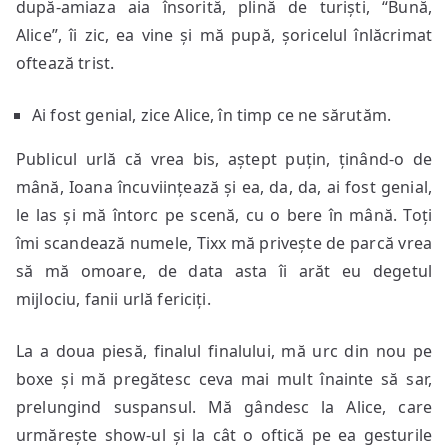
după-amiaza aia însorită, plină de turiști, “Bună,
Alice”, îi zic, ea vine și mă pupă, șoricelul înlăcrimat
oftează trist.
Ai fost genial, zice Alice, în timp ce ne sărutăm.
Publicul urlă că vrea bis, aștept puțin, ținând-o de
mână, Ioana încuviințează și ea, da, da, ai fost genial,
le las și mă întorc pe scenă, cu o bere în mână. Toți
îmi scandează numele, Tixx mă privește de parcă vrea
să mă omoare, de data asta îi arăt eu degetul
mijlociu, fanii urlă fericiți.
La a doua piesă, finalul finalului, mă urc din nou pe
boxe și mă pregătesc ceva mai mult înainte să sar,
prelungind suspansul. Mă gândesc la Alice, care
urmărește show-ul și la cât o oftică pe ea gesturile