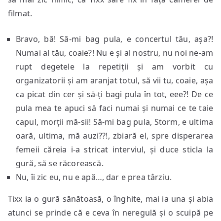
filmat.
Bravo, bă! Să-mi bag pula, e concertul tău, așa?!
Numai al tău, coaie?! Nu e și al nostru, nu noi ne-am
rupt degetele la repetiții și am vorbit cu
organizatorii și am aranjat totul, să vii tu, coaie, așa
ca picat din cer și să-ți bagi pula în tot, eee?! De ce
pula mea te apuci să faci numai și numai ce te taie
capul, morții mă-sii! Să-mi bag pula, Storm, e ultima
oară, ultima, mă auzi??!, zbiară el, spre disperarea
femeii căreia i-a stricat interviul, și duce sticla la
gură, să se răcorească.
Nu, îi zic eu, nu e apă…, dar e prea târziu.
Tixx ia o gură sănătoasă, o înghite, mai ia una și abia
atunci se prinde că e ceva în neregulă și o scuipă pe