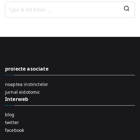
S
e
a
r
c
h
f
proiecte asociate
o
r
noaptea instinctelor
:
jurnal eidotomic
Interweb
blog
twitter
facebook