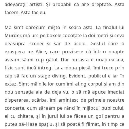
adevărații artiști. Și probabil că are dreptate. Asta
facem. Asta fac eu.
Mă simt oarecum mișto în seara asta. La finalul lui
Murder, mă urc pe boxele cocoțate la doi metri și ceva
deasupra scenei și sar de acolo. Gestul care o
exaspera pe Alice, care prezisese că într-o noapte
aveam să-mi rup gâtul. Dar nu asta e noaptea aia,
fizic sunt încă întreg. La a doua piesă, îmi trece prin
cap să fac un stage diving. Evident, publicul e iar în
extaz. Simt mâinile lor cum îmi ating corpul și am din
nou senzația aia de deja vu, o să mă apuce imediat
disperarea, scârba, îmi amintesc de primele noastre
concerte, cum săream pe rând în mijlocul publicului,
el cu chitara, și în jurul lui se făcea un gol pentru a
putea să-i lase spațiu, și să poată fi filmat, în timp ce