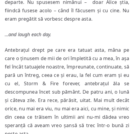
departe. Nu spusesem nimănui – doar Alice știa,
fiindcă fusese acolo – când îl făcusem și cu cine. Nu
eram pregătit să vorbesc despre asta.
…and laugh each day.
Antebrațul drept pe care era tatuat asta, mâna pe
care o ținusem de mii de ori împletită cu a mea, în așa
fel încât tatuajele noastre, împreunate, continuate, să
pară un întreg, ceea ce și erau, la fel cum eram și eu
cu el, Storm & Fire forever, antebrațul ăla se
descompunea încet sub pământ. De patru ani, o lună
și câteva zile. Era rece, părăsit, uitat. Mai mult decât
orice, nu mai era viu, nu mai era aici, cu mine, și nimic
din ceea ce trăisem în ultimii ani nu-mi dădea vreo
speranță că aveam vreo șansă să trec într-o bună zi
peste asta.