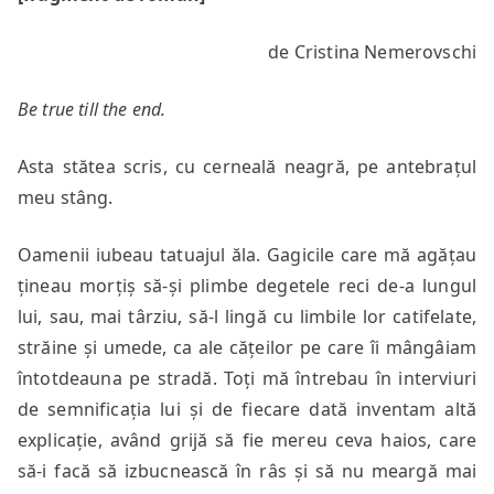
de Cristina Nemerovschi
Be true till the end.
Asta stătea scris, cu cerneală neagră, pe antebrațul
meu stâng.
Oamenii iubeau tatuajul ăla. Gagicile care mă agățau
țineau morțiș să-și plimbe degetele reci de-a lungul
lui, sau, mai târziu, să-l lingă cu limbile lor catifelate,
străine și umede, ca ale cățeilor pe care îi mângâiam
întotdeauna pe stradă. Toți mă întrebau în interviuri
de semnificația lui și de fiecare dată inventam altă
explicație, având grijă să fie mereu ceva haios, care
să-i facă să izbucnească în râs și să nu meargă mai