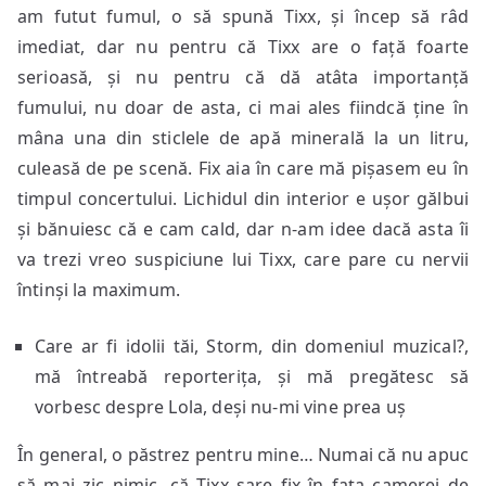
am futut fumul, o să spună Tixx, și încep să râd
imediat, dar nu pentru că Tixx are o față foarte
serioasă, și nu pentru că dă atâta importanță
fumului, nu doar de asta, ci mai ales fiindcă ține în
mâna una din sticlele de apă minerală la un litru,
culeasă de pe scenă. Fix aia în care mă pișasem eu în
timpul concertului. Lichidul din interior e ușor gălbui
și bănuiesc că e cam cald, dar n-am idee dacă asta îi
va trezi vreo suspiciune lui Tixx, care pare cu nervii
întinși la maximum.
Care ar fi idolii tăi, Storm, din domeniul muzical?,
mă întreabă reporterița, și mă pregătesc să
vorbesc despre Lola, deși nu-mi vine prea uș
În general, o păstrez pentru mine… Numai că nu apuc
să mai zic nimic, că Tixx sare fix în fața camerei de