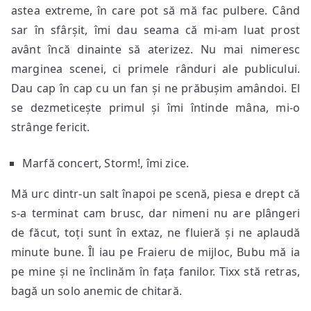
astea extreme, în care pot să mă fac pulbere. Când
sar în sfârșit, îmi dau seama că mi-am luat prost
avânt încă dinainte să aterizez. Nu mai nimeresc
marginea scenei, ci primele rânduri ale publicului.
Dau cap în cap cu un fan și ne prăbușim amândoi. El
se dezmeticește primul și îmi întinde mâna, mi-o
strânge fericit.
Marfă concert, Storm!, îmi zice.
Mă urc dintr-un salt înapoi pe scenă, piesa e drept că
s-a terminat cam brusc, dar nimeni nu are plângeri
de făcut, toți sunt în extaz, ne fluieră și ne aplaudă
minute bune. Îl iau pe Fraieru de mijloc, Bubu mă ia
pe mine și ne înclinăm în fața fanilor. Tixx stă retras,
bagă un solo anemic de chitară.