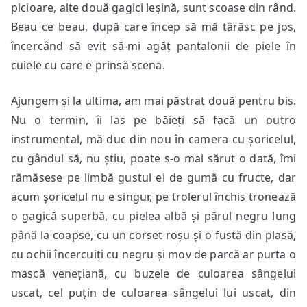
picioare, alte două gagici leșină, sunt scoase din rând.
Beau ce beau, după care încep să mă târăsc pe jos,
încercând să evit să-mi agăț pantalonii de piele în
cuiele cu care e prinsă scena.
Ajungem și la ultima, am mai păstrat două pentru bis.
Nu o termin, îi las pe băieți să facă un outro
instrumental, mă duc din nou în camera cu șoricelul,
cu gândul să, nu știu, poate s-o mai sărut o dată, îmi
rămăsese pe limbă gustul ei de gumă cu fructe, dar
acum șoricelul nu e singur, pe trolerul închis tronează
o gagică superbă, cu pielea albă și părul negru lung
până la coapse, cu un corset roșu și o fustă din plasă,
cu ochii încercuiți cu negru și mov de parcă ar purta o
mască venețiană, cu buzele de culoarea sângelui
uscat, cel puțin de culoarea sângelui lui uscat, din