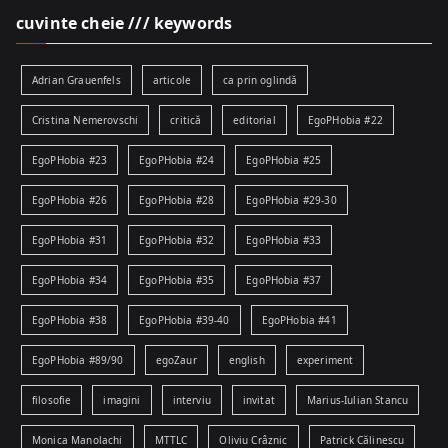
cuvinte cheie /// keywords
Adrian Grauenfels
articole
ca prin oglindă
Cristina Nemerovschi
critică
editorial
EgoPHobia #22
EgoPHobia #23
EgoPHobia #24
EgoPHobia #25
EgoPHobia #26
EgoPHobia #28
EgoPHobia #29-30
EgoPHobia #31
EgoPHobia #32
EgoPHobia #33
EgoPHobia #34
EgoPHobia #35
EgoPHobia #37
EgoPHobia #38
EgoPHobia #39-40
EgoPHobia #41
EgoPHobia #89/90
egoZaur
english
experiment
filosofie
imagini
interviu
invitat
Marius-Iulian Stancu
Monica Manolachi
MTTLC
Oliviu Crâznic
Patrick Călinescu