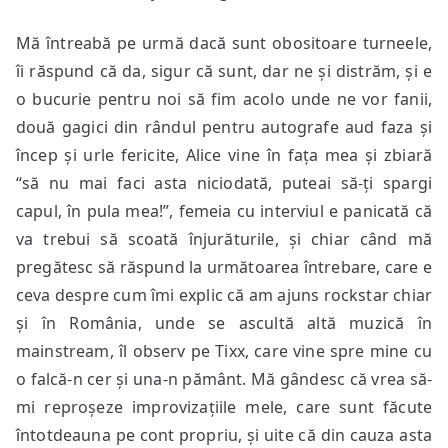
Mă întreabă pe urmă dacă sunt obositoare turneele,
îi răspund că da, sigur că sunt, dar ne și distrăm, și e
o bucurie pentru noi să fim acolo unde ne vor fanii,
două gagici din rândul pentru autografe aud faza și
încep și urle fericite, Alice vine în fața mea și zbiară
“să nu mai faci asta niciodată, puteai să-ți spargi
capul, în pula mea!”, femeia cu interviul e panicată că
va trebui să scoată înjurăturile, și chiar când mă
pregătesc să răspund la următoarea întrebare, care e
ceva despre cum îmi explic că am ajuns rockstar chiar
și în România, unde se ascultă altă muzică în
mainstream, îl observ pe Tixx, care vine spre mine cu
o falcă-n cer și una-n pământ. Mă gândesc că vrea să-
mi reproșeze improvizațiile mele, care sunt făcute
întotdeauna pe cont propriu, și uite că din cauza asta