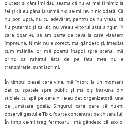
plutesc și cânt îmi dau seama că nu va mai fi nimic la
fel și că eu până la urmă n-o să-mi revin niciodată. Că
nu pot lupta, nu cu adevărat, pentru că nu vreau să
fiu puternic și să uit, nu vreau viitorul ăsta singur, în
care doar eu să am parte de ceva la care visasem
împreună. Nimic nu e corect, mă gândesc și, imediat
cum mâinile lor mă poartă înapoi spre scenă, mă
prind că rahatul ăsta de pe fața mea nu e
transpirație, sunt lacrimi.
În timpul piesei care vine, mă întorc la un moment
dat cu spatele spre public și mă piș într-una din
sticlele cu apă pe care ni le-au dat organizatorii, una
pe jumătate goală. Singurul care pare că nu-mi
observă gestul e Tixx, foarte concentrat pe chitara lui.
În timp ce-mi trag fermoarul, mă gândesc că acolo,