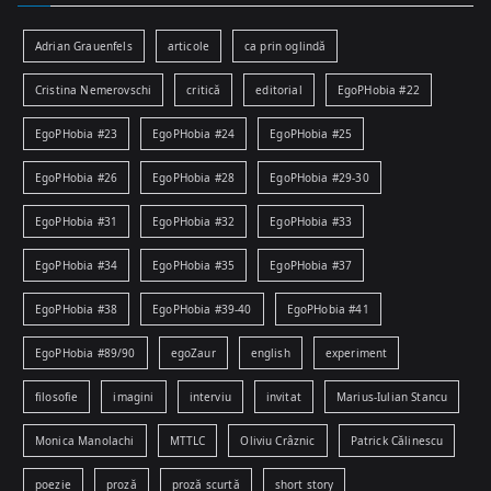
Adrian Grauenfels
articole
ca prin oglindă
Cristina Nemerovschi
critică
editorial
EgoPHobia #22
EgoPHobia #23
EgoPHobia #24
EgoPHobia #25
EgoPHobia #26
EgoPHobia #28
EgoPHobia #29-30
EgoPHobia #31
EgoPHobia #32
EgoPHobia #33
EgoPHobia #34
EgoPHobia #35
EgoPHobia #37
EgoPHobia #38
EgoPHobia #39-40
EgoPHobia #41
EgoPHobia #89/90
egoZaur
english
experiment
filosofie
imagini
interviu
invitat
Marius-Iulian Stancu
Monica Manolachi
MTTLC
Oliviu Crâznic
Patrick Călinescu
poezie
proză
proză scurtă
short story