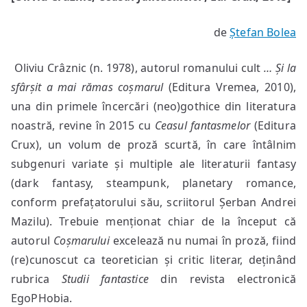
de
Ștefan Bolea
Oliviu Crâznic (n. 1978), autorul romanului cult
… Și la
sfârșit a mai rămas coșmarul
(Editura Vremea, 2010),
una din primele încercări (neo)gothice din literatura
noastră, revine în 2015 cu
Ceasul fantasmelor
(Editura
Crux), un volum de proză scurtă, în care întâlnim
subgenuri variate și multiple ale literaturii fantasy
(dark fantasy, steampunk, planetary romance,
conform prefațatorului său, scriitorul Șerban Andrei
Mazilu). Trebuie menționat chiar de la început că
autorul
Coșmarului
excelează nu numai în proză, fiind
(re)cunoscut ca teoretician și critic literar, deținând
rubrica
Studii fantastice
din revista electronică
EgoPHobia.