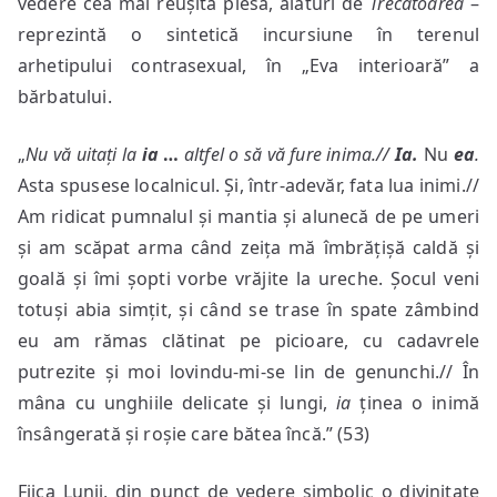
vedere cea mai reușită piesă, alături de
Trecătoarea
–
reprezintă o sintetică incursiune în terenul
arhetipului contrasexual, în „Eva interioară” a
bărbatului.
„
Nu vă uitați la
ia
…
altfel o să vă fure inima.//
Ia.
Nu
ea
.
Asta spusese localnicul. Și, într-adevăr, fata lua inimi.//
Am ridicat pumnalul și mantia și alunecă de pe umeri
și am scăpat arma când zeița mă îmbrățișă caldă și
goală și îmi șopti vorbe vrăjite la ureche. Șocul veni
totuși abia simțit, și când se trase în spate zâmbind
eu am rămas clătinat pe picioare, cu cadavrele
putrezite și moi lovindu-mi-se lin de genunchi.// În
mâna cu unghiile delicate și lungi,
ia
ținea o inimă
însângerată și roșie care bătea încă.” (53)
Fiica Lunii, din punct de vedere simbolic o divinitate