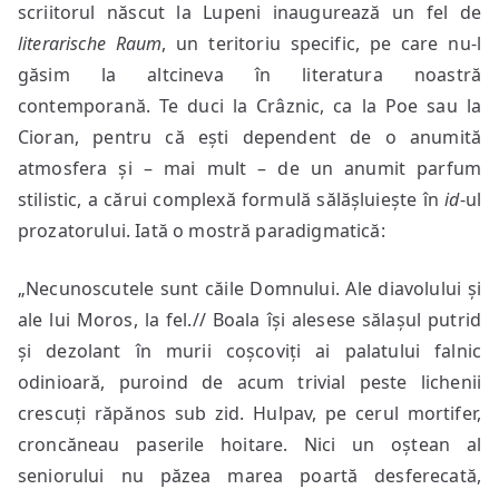
scriitorul născut la Lupeni inaugurează un fel de
literarische Raum
, un teritoriu specific, pe care nu-l
găsim la altcineva în literatura noastră
contemporană. Te duci la Crâznic, ca la Poe sau la
Cioran, pentru că ești dependent de o anumită
atmosfera și – mai mult – de un anumit parfum
stilistic, a cărui complexă formulă sălășluiește în
id
-ul
prozatorului. Iată o mostră paradigmatică:
„Necunoscutele sunt căile Domnului. Ale diavolului și
ale lui Moros, la fel.// Boala își alesese sălașul putrid
și dezolant în murii coșcoviți ai palatului falnic
odinioară, puroind de acum trivial peste lichenii
crescuți răpănos sub zid. Hulpav, pe cerul mortifer,
croncăneau paserile hoitare. Nici un oștean al
seniorului nu păzea marea poartă desferecată,