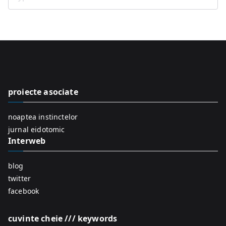
S
e
a
r
c
h
f
proiecte asociate
o
r
noaptea instinctelor
:
jurnal eidotomic
Interweb
blog
twitter
facebook
cuvinte cheie /// keywords