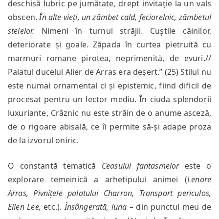
deschisă lubric pe jumătate, drept invitație la un vals
obscen.
În alte vieți, un zâmbet cald, feciorelnic, zâmbetul
stelelor.
Nimeni în turnul străjii. Cuștile câinilor,
deteriorate și goale. Zăpada în curtea pietruită cu
marmuri romane pirotea, neprimenită, de evuri.//
Palatul ducelui Alier de Arras era deșert.” (25) Stilul nu
este numai ornamental ci și epistemic, fiind dificil de
procesat pentru un lector mediu. În ciuda splendorii
luxuriante, Crâznic nu este străin de o anume asceză,
de o rigoare abisală, ce îi permite să-și adape proza
de la izvorul oniric.
O constantă tematică
Ceasului fantasmelor
este o
explorare temeinică a arhetipului animei (
Lenore
Arras,
Pivnițele palatului Charron, Transport periculos,
Ellen Lee,
etc.).
Însângerată, luna
– din punctul meu de