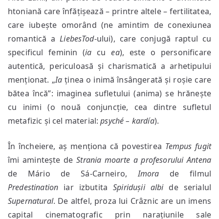
htoniană care înfățișează ­– printre altele – fertilitatea,
care iubește omorând (ne amintim de conexiunea
romantică a
LiebesTod
-ului), care conjugă raptul cu
specificul feminin (
ia
cu
ea
), este o personificare
autentică, periculoasă și charismatică a arhetipului
menționat. „
Ia
ținea o inimă însângerată și roșie care
bătea încă”: imaginea sufletului (anima) se hrănește
cu inimi (o nouă conjuncție, cea dintre sufletul
metafizic și cel material:
psyché – kard
í
a
).
În încheiere, aș menționa că povestirea
Tempus fugit
îmi amintește de
Strania moarte a profesorului Antena
de Mário de Sá-Carneiro,
Imora
de filmul
Predestination
iar izbutita
Spiridușii albi
de serialul
Supernatural
. De altfel, proza lui Crâznic are un imens
capital cinematografic prin narațiunile sale