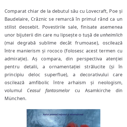
Comparat chiar de la debutul său cu Lovecraft, Poe și
Baudelaire, Crâznic se remarcă în primul rând ca un
stilist deosebit. Povestirile sale, finisate asemenea
unor bijuterii din care nu lipsește o tușă de
unheimlich
(mai degrabă sublime decât frumoase), oscilează
între manierism și rococo (folosesc acest termen cu
admirație). Aș compara, din perspectiva atenției
pentru detalii, a ornamentației strălucite (și în
principiu deloc superflue), a decorativului care
oscilează amfibolic între arhaism și neologism,
volumul
Ceasul fantasmelor
cu Asamkirche din
München.