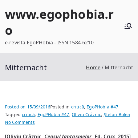
Skip
www.egophobia.r
to
content
o
e-revista EgoPHobia - ISSN 1584-6210
Mitternacht
Home
Mitternacht
Posted on
15/09/2016
Posted in
critică
,
EgoPHobia #47
Tagged
critică
,
EgoPHobia #47
,
Oliviu Crâznic
,
Ștefan Bolea
on
No Comments
Mitternacht
[Oliviu Crâznic,
Ceasul fantasmelor
, Ed. Crux, 2015]