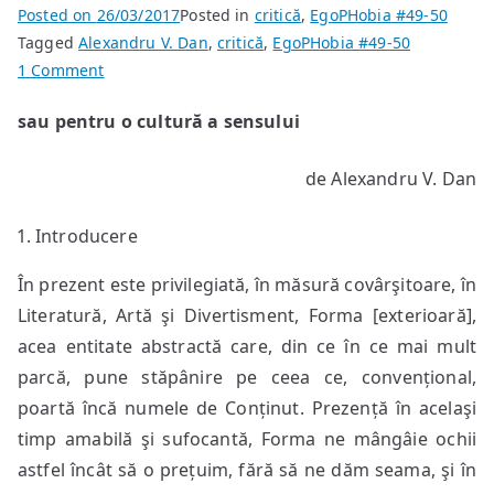
Posted on
26/03/2017
Posted in
critică
,
EgoPHobia #49-50
Tagged
Alexandru V. Dan
,
critică
,
EgoPHobia #49-50
on
1 Comment
Seducția
sau pentru o cultură a sensului
întunericului
în
de Alexandru V. Dan
literatură,
artele
Introducere
vizuale
și
În prezent este privilegiată, în măsură covârşitoare, în
divertisment
Literatură, Artă şi Divertisment, Forma [exterioară],
acea entitate abstractă care, din ce în ce mai mult
parcă, pune stăpânire pe ceea ce, convențional,
poartă încă numele de Conținut. Prezență în acelaşi
timp amabilă şi sufocantă, Forma ne mângâie ochii
astfel încât să o prețuim, fără să ne dăm seama, şi în