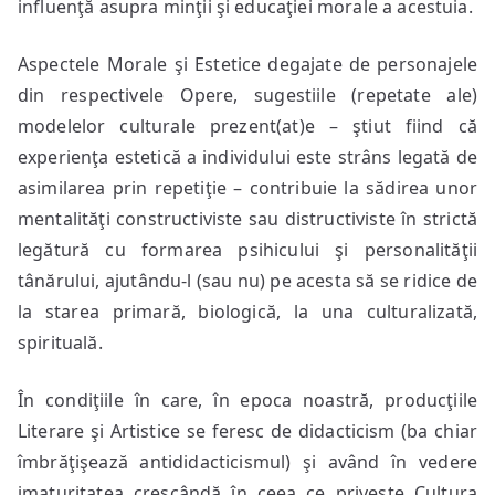
influenţă asupra minţii şi educaţiei morale a acestuia.
Aspectele Morale şi Estetice degajate de personajele
din respectivele Opere, sugestiile (repetate ale)
modelelor culturale prezent(at)e – ştiut fiind că
experienţa estetică a individului este strâns legată de
asimilarea prin repetiţie – contribuie la sădirea unor
mentalităţi constructiviste sau distructiviste în strictă
legătură cu formarea psihicului şi personalităţii
tânărului, ajutându-l (sau nu) pe acesta să se ridice de
la starea primară, biologică, la una culturalizată,
spirituală.
În condiţiile în care, în epoca noastră, producţiile
Literare şi Artistice se feresc de didacticism (ba chiar
îmbrăţişează antididacticismul) şi având în vedere
imaturitatea crescândă în ceea ce priveşte Cultura