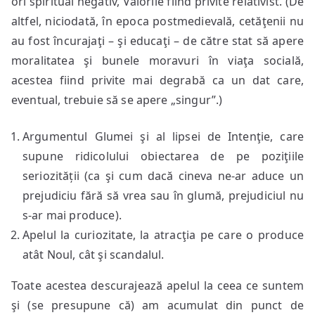
ori spiritual negativ, Valorile fiind privite relativist. (De
altfel, niciodată, în epoca postmedievală, cetăţenii nu
au fost încurajaţi – şi educaţi – de către stat să apere
moralitatea şi bunele moravuri în viaţa socială,
acestea fiind privite mai degrabă ca un dat care,
eventual, trebuie să se apere „singur”.)
Argumentul Glumei şi al lipsei de Intenţie, care
supune ridicolului obiectarea de pe poziţiile
seriozității (ca şi cum dacă cineva ne-ar aduce un
prejudiciu fără să vrea sau în glumă, prejudiciul nu
s-ar mai produce).
Apelul la curiozitate, la atracţia pe care o produce
atât Noul, cât şi scandalul.
Toate acestea descurajează apelul la ceea ce suntem
şi (se presupune că) am acumulat din punct de