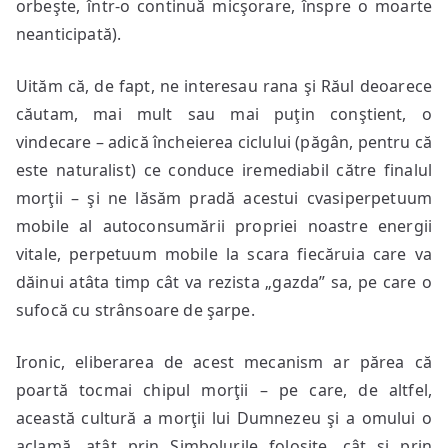
orbeşte, într-o continuă micşorare, înspre o moarte
neanticipată).
Uităm că, de fapt, ne interesau rana şi Răul deoarece
căutam, mai mult sau mai puţin conştient, o
vindecare – adică încheierea ciclului (păgân, pentru că
este naturalist) ce conduce iremediabil către finalul
morţii – şi ne lăsăm pradă acestui cvasiperpetuum
mobile al autoconsumării propriei noastre energii
vitale, perpetuum mobile la scara fiecăruia care va
dăinui atâta timp cât va rezista „gazda” sa, pe care o
sufocă cu strânsoare de şarpe.
Ironic, eliberarea de acest mecanism ar părea că
poartă tocmai chipul morţii – pe care, de altfel,
această cultură a morţii lui Dumnezeu şi a omului o
aclamă, atât prin Simbolurile folosite, cât şi prin