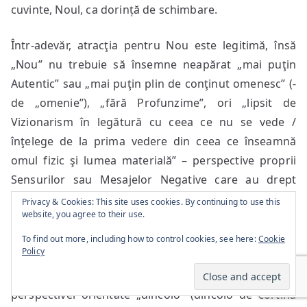
cuvinte, Noul, ca dorință de schimbare.
Într-adevăr, atracţia pentru Nou este legitimă, însă
„Nou” nu trebuie să însemne neapărat „mai puţin
Autentic” sau „mai puţin plin de conţinut omenesc” (-
de „omenie”), „fără Profunzime”, ori „lipsit de
Vizionarism în legătură cu ceea ce nu se vede /
înţelege de la prima vedere din ceea ce înseamnă
omul fizic şi lumea materială” – perspective proprii
Sensurilor sau Mesajelor Negative care au drept
cauză Refularea (mai întâi pentru Autor, acest lucru
Privacy & Cookies: This site uses cookies. By continuing to use this
website, you agree to their use.
proiectându-se apoi şi către Public). Evident, astfel de
Sensuri, respectiv Mesaje nu au cum să fie
To find out more, including how to control cookies, see here:
Cookie
Policy
Constructive la nivel programatic – dimpotrivă,
intenția aici este cea proprie nihilismului, de refuz a
perspectivei orientate „dincolo” (dincolo de cortina