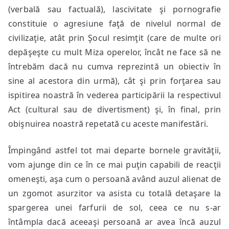
(verbală sau factuală), lascivitate şi pornografie
constituie o agresiune faţă de nivelul normal de
civilizaţie, atât prin Şocul resimţit (care de multe ori
depăşeşte cu mult Miza operelor, încât ne face să ne
întrebăm dacă nu cumva reprezintă un obiectiv în
sine al acestora din urmă), cât şi prin forţarea sau
ispitirea noastră în vederea participării la respectivul
Act (cultural sau de divertisment) şi, în final, prin
obişnuirea noastră repetată cu aceste manifestări.
Împingând astfel tot mai departe bornele gravităţii,
vom ajunge din ce în ce mai puţin capabili de reacţii
omeneşti, aşa cum o persoană având auzul alienat de
un zgomot asurzitor va asista cu totală detaşare la
spargerea unei farfurii de sol, ceea ce nu s-ar
întâmpla dacă aceeaşi persoană ar avea încă auzul