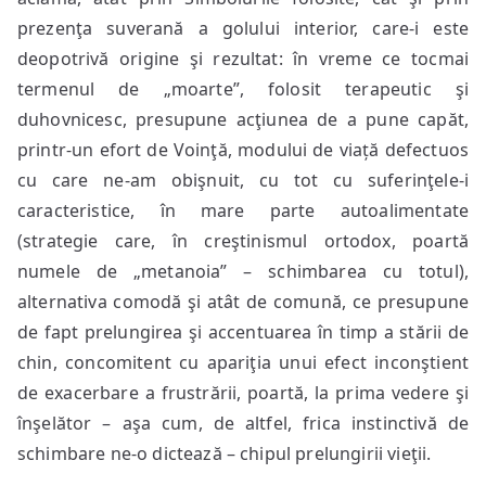
prezenţa suverană a golului interior, care-i este
deopotrivă origine şi rezultat: în vreme ce tocmai
termenul de „moarte”, folosit terapeutic şi
duhovnicesc, presupune acţiunea de a pune capăt,
printr-un efort de Voinţă, modului de viață defectuos
cu care ne-am obişnuit, cu tot cu suferinţele-i
caracteristice, în mare parte autoalimentate
(strategie care, în creştinismul ortodox, poartă
numele de „metanoia” – schimbarea cu totul),
alternativa comodă şi atât de comună, ce presupune
de fapt prelungirea şi accentuarea în timp a stării de
chin, concomitent cu apariţia unui efect inconştient
de exacerbare a frustrării, poartă, la prima vedere şi
înşelător – aşa cum, de altfel, frica instinctivă de
schimbare ne-o dictează – chipul prelungirii vieţii.