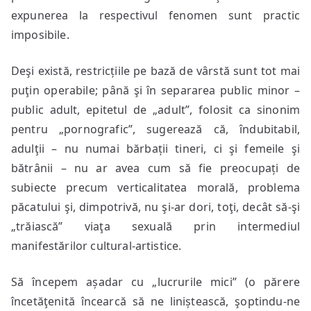
expunerea la respectivul fenomen sunt practic
imposibile.
Deşi există, restricțiile pe bază de vârstă sunt tot mai
puţin operabile; până şi în separarea public minor –
public adult, epitetul de „adult”, folosit ca sinonim
pentru „pornografic”, sugerează că, îndubitabil,
adulţii – nu numai bărbații tineri, ci şi femeile şi
bătrânii – nu ar avea cum să fie preocupați de
subiecte precum verticalitatea morală, problema
păcatului şi, dimpotrivă, nu şi-ar dori, toţi, decât să-şi
„trăiască” viaţa sexuală prin intermediul
manifestărilor cultural-artistice.
Să începem așadar cu „lucrurile mici” (o părere
încetăţenită încearcă să ne liniștească, şoptindu-ne