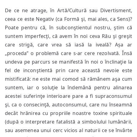
De ce ne atrage, în Artă/Cultură sau Divertisment,
ceea ce este Negativ (ca Formă şi, mai ales, ca Sens)?
Poate pentru că, în subconştientul nostru, ştim că
suntem imperfecţi, că avem în noi ceva Rău şi greşit
care strigă, care vrea să iasă la iveală? Așa ar
„proceda” o problemă care s-ar cere rezolvată. Însă
undeva pe parcurs se manifestă în noi o înclinaţie la
fel de inconştientă prin care această nevoie este
mistificată: ne este mai comod să rămânem aşa cum
suntem, iar o soluţie la îndemână pentru alinarea
acestei suferinţe interioare pare a fi supraconsumul
şi, ca o consecinţă, autoconsumul, care nu înseamnă
decât hrănirea cu propriile noastre toxine spirituale
(după o interpretare fatalistă a simbolului lumânării,
sau asemenea unui cerc vicios al naturii ce se învârte