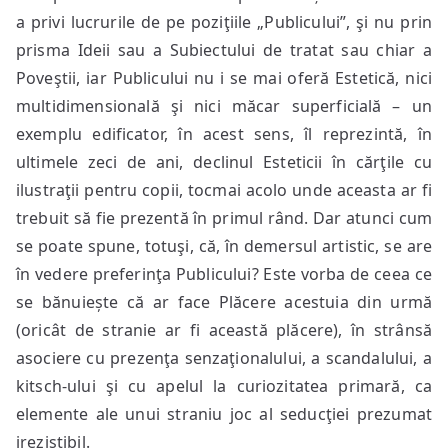
a privi lucrurile de pe poziţiile „Publicului”, şi nu prin
prisma Ideii sau a Subiectului de tratat sau chiar a
Poveştii, iar Publicului nu i se mai oferă Estetică, nici
multidimensională şi nici măcar superficială – un
exemplu edificator, în acest sens, îl reprezintă, în
ultimele zeci de ani, declinul Esteticii în cărţile cu
ilustraţii pentru copii, tocmai acolo unde aceasta ar fi
trebuit să fie prezentă în primul rând. Dar atunci cum
se poate spune, totuşi, că, în demersul artistic, se are
în vedere preferinţa Publicului? Este vorba de ceea ce
se bănuiește că ar face Plăcere acestuia din urmă
(oricât de stranie ar fi această plăcere), în strânsă
asociere cu prezenţa senzaţionalului, a scandalului, a
kitsch-ului şi cu apelul la curiozitatea primară, ca
elemente ale unui straniu joc al seducţiei prezumat
irezistibil.