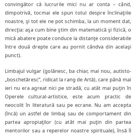
convingător că lucrurile mici nu ar conta – când,
dimpotrivă, tocmai ele spun totul despre înclinaţiile
noastre, şi tot ele ne pot schimba, la un moment dat,
direcţia: aşa cum bine ştim din matematică şi fizică, o
mică abatere poate conduce la distanţe considerabile
între două drepte care au pornit cândva din acelaşi
punct).
Limbajul vulgar (golănesc, ba chiar, mai nou, autisto-
„boschetăresc”, ridicat la rang de Artă), care până mai
ieri nu era agreat nici pe stradă, cu atât mai puţin în
Operele cultural-artistice, este acum practic de
neocolit în literatură sau pe ecrane. Nu am accepta
(încă) un astfel de limbaj sau de comportament din
partea apropiaţilor (cu atât mai puţin din partea
mentorilor sau a reperelor noastre spirituale), însă îl