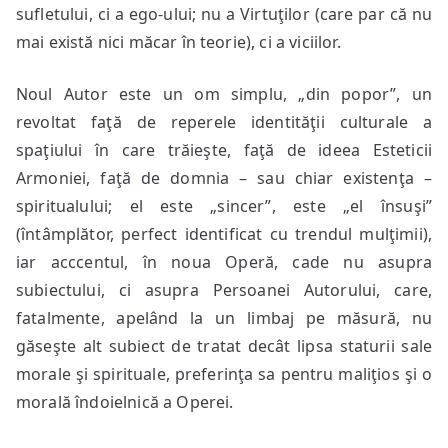
sufletului, ci a ego-ului; nu a Virtuţilor (care par că nu
mai există nici măcar în teorie), ci a viciilor.
Noul Autor este un om simplu, „din popor”, un
revoltat faţă de reperele identităţii culturale a
spaţiului în care trăieşte, faţă de ideea Esteticii
Armoniei, faţă de domnia – sau chiar existenţa –
spiritualului; el este „sincer”, este „el însuşi”
(întâmplător, perfect identificat cu trendul mulţimii),
iar acccentul, în noua Operă, cade nu asupra
subiectului, ci asupra Persoanei Autorului, care,
fatalmente, apelând la un limbaj pe măsură, nu
găseşte alt subiect de tratat decât lipsa staturii sale
morale şi spirituale, preferinţa sa pentru maliţios şi o
morală îndoielnică a Operei.