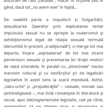
bucurăm de răul „celuilalt”, măcar în ficţiune sau în
gând, dacă tot „nu avem voie” în faptă…
De cealaltă parte, a impudorii şi Vulgarității,
sexualizarea Operelor prin exploatarea temei
impulsului sexual nu se opreşte la voaierismul şi
exhibiţionismul legat de relaţia sexuală normală
(denumită în prezent „tradiţională”), ci merge tot mai
departe, înspre „exploatarea” de tot mai stranii
perversiuni sexuale şi prezentarea lor drept moduri
de viață onorabile, în paralel cu „directivele” noului
marxism cultural şi cu nesfârșitul şir de legalizări
legislative în acest sens la scară mondială. Astfel,
„tabu-urile” şi „prejudecăţile” – sexuale, morale sau
(anti)religioase –, mai întâi romanţate în literatură şi
vizual, apoi (de)reglementate legislativ, cad pe rând,
ameninţând să ne sfideze chiar şi imaginaţia şi