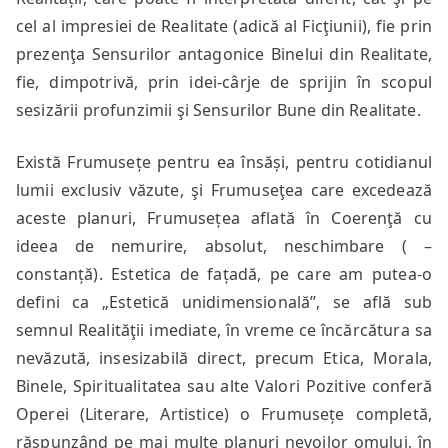
cel al impresiei de Realitate (adică al Ficţiunii), fie prin
prezenţa Sensurilor antagonice Binelui din Realitate,
fie, dimpotrivă, prin idei-cârje de sprijin în scopul
sesizării profunzimii şi Sensurilor Bune din Realitate.
Există Frumusețe pentru ea însăși, pentru cotidianul
lumii exclusiv văzute, şi Frumuseţea care excedează
aceste planuri, Frumusețea aflată în Coerenţă cu
ideea de nemurire, absolut, neschimbare ( –
constanță). Estetica de fațadă, pe care am putea-o
defini ca „Estetică unidimensională”, se află sub
semnul Realităţii imediate, în vreme ce încărcătura sa
nevăzută, insesizabilă direct, precum Etica, Morala,
Binele, Spiritualitatea sau alte Valori Pozitive conferă
Operei (Literare, Artistice) o Frumusețe completă,
răspunzând pe mai multe planuri nevoilor omului, în