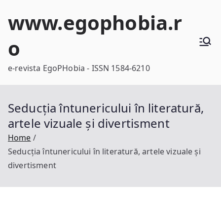
Skip
www.egophobia.r
to
content
o
e-revista EgoPHobia - ISSN 1584-6210
Seducția întunericului în literatură,
artele vizuale și divertisment
Home
Seducția întunericului în literatură, artele vizuale și
divertisment