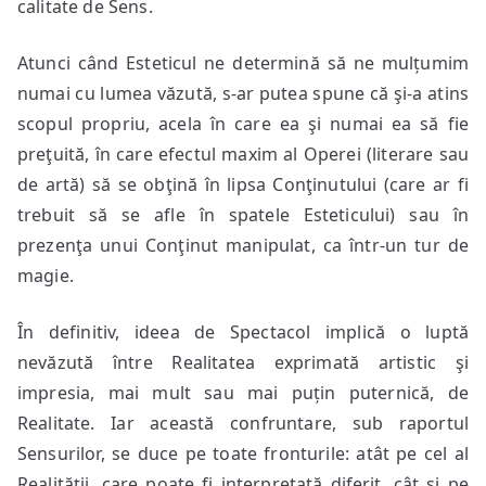
calitate de Sens.
Atunci când Esteticul ne determină să ne mulțumim
numai cu lumea văzută, s-ar putea spune că şi-a atins
scopul propriu, acela în care ea şi numai ea să fie
preţuită, în care efectul maxim al Operei (literare sau
de artă) să se obţină în lipsa Conţinutului (care ar fi
trebuit să se afle în spatele Esteticului) sau în
prezenţa unui Conţinut manipulat, ca într-un tur de
magie.
În definitiv, ideea de Spectacol implică o luptă
nevăzută între Realitatea exprimată artistic şi
impresia, mai mult sau mai puțin puternică, de
Realitate. Iar această confruntare, sub raportul
Sensurilor, se duce pe toate fronturile: atât pe cel al
Realității, care poate fi interpretată diferit, cât şi pe