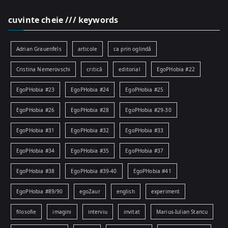
cuvinte cheie /// keywords
Adrian Grauenfels
articole
ca prin oglindă
Cristina Nemerovschi
critică
editorial
EgoPHobia #22
EgoPHobia #23
EgoPHobia #24
EgoPHobia #25
EgoPHobia #26
EgoPHobia #28
EgoPHobia #29-30
EgoPHobia #31
EgoPHobia #32
EgoPHobia #33
EgoPHobia #34
EgoPHobia #35
EgoPHobia #37
EgoPHobia #38
EgoPHobia #39-40
EgoPHobia #41
EgoPHobia #89/90
egoZaur
english
experiment
filosofie
imagini
interviu
invitat
Marius-Iulian Stancu