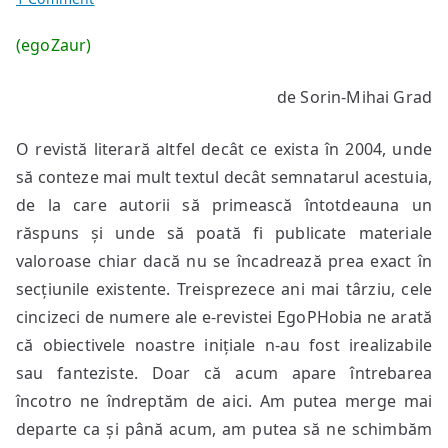
Întrotro?
(egoZaur)
de Sorin-Mihai Grad
O revistă literară altfel decât ce exista în 2004, unde
să conteze mai mult textul decât semnatarul acestuia,
de la care autorii să primească întotdeauna un
răspuns și unde să poată fi publicate materiale
valoroase chiar dacă nu se încadrează prea exact în
secțiunile existente. Treisprezece ani mai târziu, cele
cincizeci de numere ale e-revistei EgoPHobia ne arată
că obiectivele noastre inițiale n-au fost irealizabile
sau fanteziste. Doar că acum apare întrebarea
încotro ne îndreptăm de aici. Am putea merge mai
departe ca și până acum, am putea să ne schimbăm