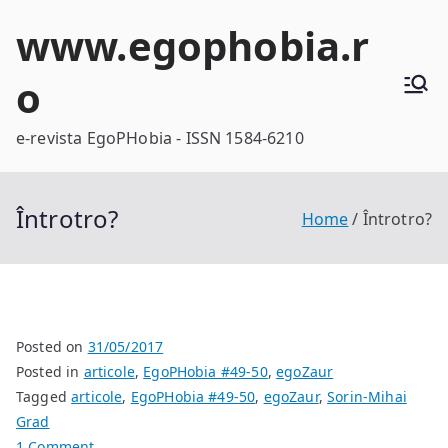
Skip
www.egophobia.r
to
content
o
e-revista EgoPHobia - ISSN 1584-6210
Întrotro?
Home
Întrotro?
Posted on
31/05/2017
Posted in
articole
,
EgoPHobia #49-50
,
egoZaur
Tagged
articole
,
EgoPHobia #49-50
,
egoZaur
,
Sorin-Mihai
Grad
on
1 Comment