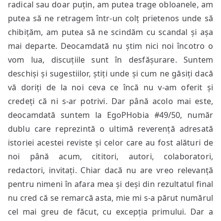
radical sau doar puțin, am putea trage obloanele, am
putea să ne retragem într-un colț prietenos unde să
chibițăm, am putea să ne scindăm cu scandal și așa
mai departe. Deocamdată nu știm nici noi încotro o
vom lua, discuțiile sunt în desfășurare. Suntem
deschiși și sugestiilor, știți unde și cum ne găsiți dacă
vă doriți de la noi ceva ce încă nu v-am oferit și
credeți că ni s-ar potrivi. Dar până acolo mai este,
deocamdată suntem la EgoPHobia #49/50, număr
dublu care reprezintă o ultimă reverență adresată
istoriei acestei reviste și celor care au fost alături de
noi până acum, cititori, autori, colaboratori,
redactori, invitați. Chiar dacă nu are vreo relevanță
pentru nimeni în afara mea și deși din rezultatul final
nu cred că se remarcă asta, mie mi s-a părut numărul
cel mai greu de făcut, cu excepția primului. Dar a