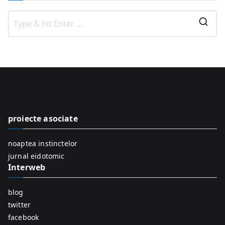
S
e
a
r
c
h
f
proiecte asociate
o
r
noaptea instinctelor
:
jurnal eidotomic
Interweb
blog
twitter
facebook