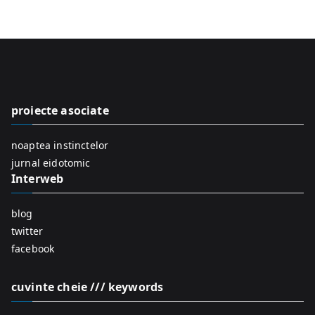
e
a
r
c
h
f
proiecte asociate
o
r
noaptea instinctelor
:
jurnal eidotomic
Interweb
blog
twitter
facebook
cuvinte cheie /// keywords