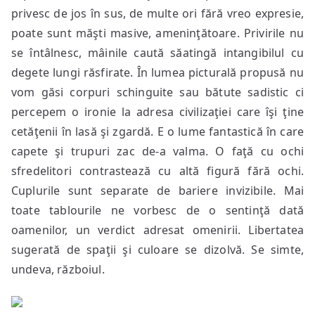
privesc de jos în sus, de multe ori fără vreo expresie,
poate sunt măşti masive, ameninţătoare. Privirile nu
se întâlnesc, mâinile caută săatingă intangibilul cu
degete lungi răsfirate. În lumea picturală propusă nu
vom găsi corpuri schinguite sau bătute sadistic ci
percepem o ironie la adresa civilizaţiei care îşi ţine
cetăţenii în lasă şi zgardă. E o lume fantastică în care
capete şi trupuri zac de-a valma. O faţă cu ochi
sfredelitori contrastează cu altă figură fără ochi.
Cuplurile sunt separate de bariere invizibile. Mai
toate tablourile ne vorbesc de o sentinţă dată
oamenilor, un verdict adresat omenirii. Libertatea
sugerată de spaţii şi culoare se dizolvă. Se simte,
undeva, războiul.