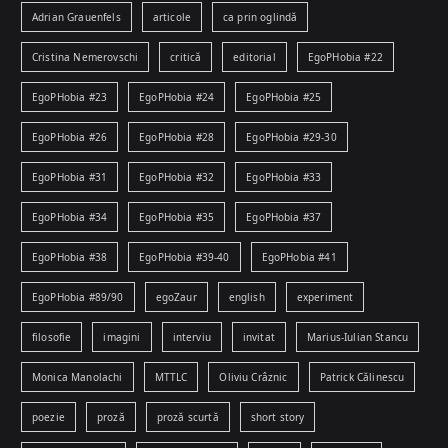
Adrian Grauenfels
articole
ca prin oglindă
Cristina Nemerovschi
critică
editorial
EgoPHobia #22
EgoPHobia #23
EgoPHobia #24
EgoPHobia #25
EgoPHobia #26
EgoPHobia #28
EgoPHobia #29-30
EgoPHobia #31
EgoPHobia #32
EgoPHobia #33
EgoPHobia #34
EgoPHobia #35
EgoPHobia #37
EgoPHobia #38
EgoPHobia #39-40
EgoPHobia #41
EgoPHobia #89/90
egoZaur
english
experiment
filosofie
imagini
interviu
invitat
Marius-Iulian Stancu
Monica Manolachi
MTTLC
Oliviu Crâznic
Patrick Călinescu
poezie
proză
proză scurtă
short story