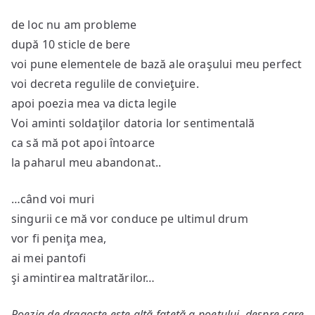
de loc nu am probleme
după 10 sticle de bere
voi pune elementele de bază ale oraşului meu perfect
voi decreta regulile de convieţuire.
apoi poezia mea va dicta legile
Voi aminti soldaţilor datoria lor sentimentală
ca să mă pot apoi întoarce
la paharul meu abandonat..
…când voi muri
singurii ce mă vor conduce pe ultimul drum
vor fi peniţa mea,
ai mei pantofi
şi amintirea maltratărilor…
Poezia de dragoste este altă faţetă a poetului, despre care