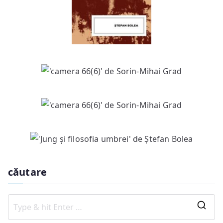
căutare
S