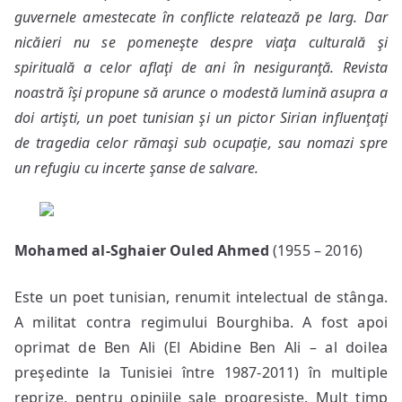
guvernele amestecate în conflicte relatează pe larg. Dar
nicăieri nu se pomeneşte despre viaţa culturală şi
spirituală a celor aflaţi de ani în nesiguranţă. Revista
noastră îşi propune să arunce o modestă lumină asupra a
doi artişti, un poet tunisian şi un pictor Sirian influenţaţi
de tragedia celor rămaşi sub ocupaţie, sau nomazi spre
un refugiu cu incerte şanse de salvare.
Mohamed al-Sghaier Ouled Ahmed
(1955 – 2016)
Este un poet tunisian, renumit intelectual de stânga.
A militat contra regimului Bourghiba. A fost apoi
oprimat de Ben Ali (El Abidine Ben Ali – al doilea
preşedinte la Tunisiei între 1987-2011) în multiple
reprize, pentru opiniile sale progresiste. Mult timp