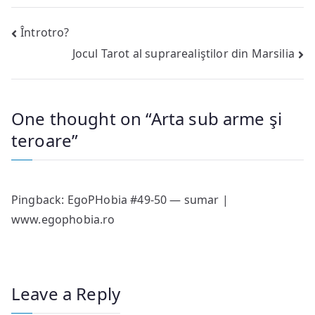
Post
Întrotro?
Jocul Tarot al suprarealiştilor din Marsilia
navigation
One thought on “
Arta sub arme şi
teroare
”
Pingback:
EgoPHobia #49-50 — sumar |
www.egophobia.ro
Leave a Reply