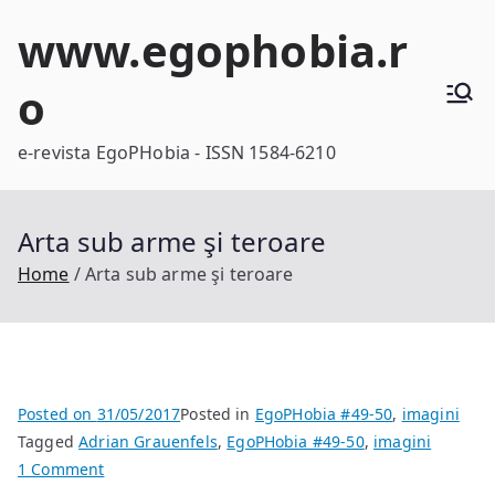
Skip
www.egophobia.r
to
content
o
e-revista EgoPHobia - ISSN 1584-6210
Arta sub arme şi teroare
Home
Arta sub arme şi teroare
Posted on
31/05/2017
Posted in
EgoPHobia #49-50
,
imagini
Tagged
Adrian Grauenfels
,
EgoPHobia #49-50
,
imagini
on
1 Comment