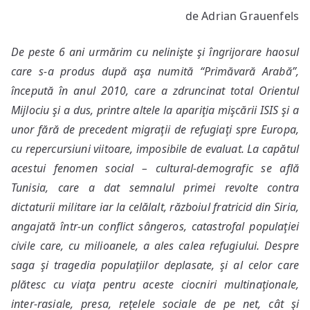
Arta
de Adrian Grauenfels
sub
arme
De peste 6 ani urmărim cu nelinişte şi îngrijorare haosul
şi
teroare
care s-a produs după aşa numită “Primăvară Arabă”,
începută în anul 2010, care a zdruncinat total Orientul
Mijlociu şi a dus, printre altele la apariţia mişcării ISIS şi a
unor fără de precedent migraţii de refugiaţi spre Europa,
cu repercursiuni viitoare, imposibile de evaluat.
La capătul
acestui fenomen social – cultural-demografic se află
Tunisia, care a dat semnalul primei revolte contra
dictaturii militare iar la celălalt, războiul fratricid din Siria,
angajată într-un conflict sângeros, catastrofal populaţiei
civile care, cu milioanele, a ales calea refugiului. Despre
saga şi tragedia populaţiilor deplasate, şi al celor care
plătesc cu viaţa pentru aceste ciocniri multinaţionale,
inter-rasiale, presa, reţelele sociale de pe net, cât şi