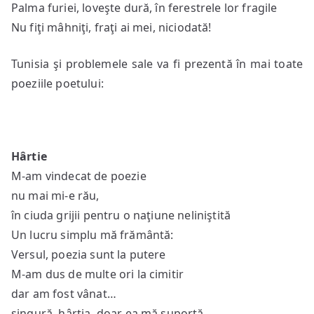
Palma furiei, loveşte dură, în ferestrele lor fragile
Nu fiţi mâhniţi, fraţi ai mei, niciodată!
Tunisia şi problemele sale va fi prezentă în mai toate
poeziile poetului:
Hârtie
M-am vindecat de poezie
nu mai mi-e rău,
în ciuda grijii pentru o naţiune neliniştită
Un lucru simplu mă frământă:
Versul, poezia sunt la putere
M-am dus de multe ori la cimitir
dar am fost vânat…
singură, hârtia, doar ea mă suportă…