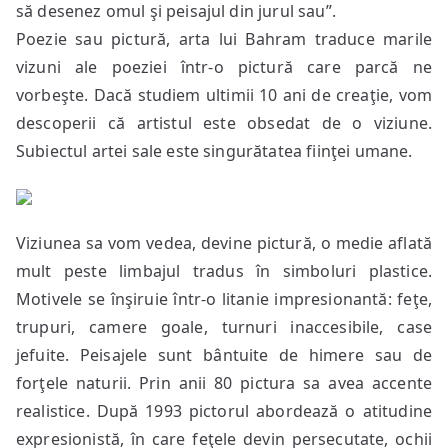
să desenez omul şi peisajul din jurul sau”.
Poezie sau pictură, arta lui Bahram traduce marile
vizuni ale poeziei într-o pictură care parcă ne
vorbeşte. Dacă studiem ultimii 10 ani de creaţie, vom
descoperii că artistul este obsedat de o viziune.
Subiectul artei sale este singurătatea fiinţei umane.
Viziunea sa vom vedea, devine pictură, o medie aflată
mult peste limbajul tradus în simboluri plastice.
Motivele se înşiruie într-o litanie impresionantă: feţe,
trupuri, camere goale, turnuri inaccesibile, case
jefuite. Peisajele sunt bântuite de himere sau de
forţele naturii. Prin anii 80 pictura sa avea accente
realistice. După 1993 pictorul abordează o atitudine
expresionistă, în care feţele devin persecutate, ochii